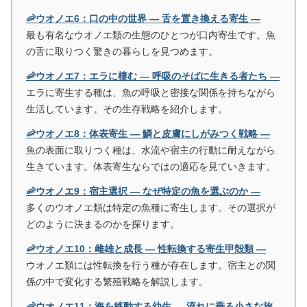
🦐ウオノエ6：口の中の世界 ― 舌を置き換える寄生 ―
最も有名なウオノエ類の生態のひとつが口内寄生です。魚
の舌に取りつく驚きの暮らしを見つめます。
🦐ウオノエ7：エラに棲む ― 呼吸のそばに生きる者たち ―
エラに寄生する種は、魚の呼吸と密接な関係を持ちながら
生活しています。その生存戦略を紹介します。
🦐ウオノエ8：体表寄生 ― 鱗と皮膚にしがみつく戦略 ―
魚の表面に取りつく種は、水流や宿主の行動に耐えながら
生きています。体表寄生ならではの適応を見ていきます。
🦐ウオノエ9：宿主選択 ― なぜ特定の魚を選ぶのか ―
多くのウオノエ類は特定の魚種に寄生します。その選択が
どのように決まるのかを探ります。
🦐ウオノエ10：雌雄と成長 ― 性転換する寄生甲殻類 ―
ウオノエ類には性転換を行う種が存在します。宿主との関
係の中で変化する繁殖戦略を解説します。
🦐ウオノエ11：海を移動する幼生 ― 流れに乗る小さな旅