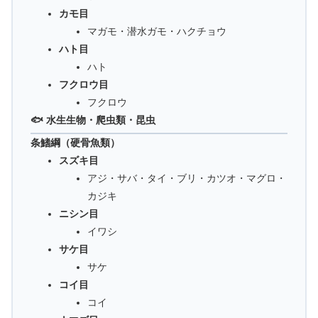
カモ目
マガモ・潜水ガモ・ハクチョウ
ハト目
ハト
フクロウ目
フクロウ
🐟 水生生物・爬虫類・昆虫
条鰭綱（硬骨魚類）
スズキ目
アジ・サバ・タイ・ブリ・カツオ・マグロ・
カジキ
ニシン目
イワシ
サケ目
サケ
コイ目
コイ