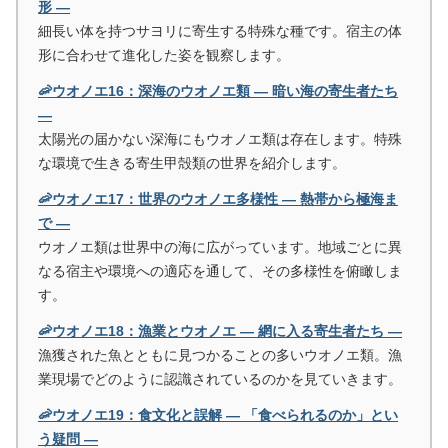
形 ―
細長い体を持つサヨリに寄生する特殊な種です。宿主の体
形に合わせて進化した姿を観察します。
🦐ウオノエ16：深海のウオノエ類 ― 暗い海の寄生者たち
―
太陽光の届かない深海にもウオノエ類は存在します。特殊
な環境で生きる寄生甲殻類の世界を紹介します。
🦐ウオノエ17：世界のウオノエ多様性 ― 熱帯から極海ま
で ―
ウオノエ類は世界中の海に広がっています。地域ごとに異
なる宿主や環境への適応を通して、その多様性を俯瞰しま
す。
🦐ウオノエ18：漁業とウオノエ ― 網に入る寄生者たち ―
漁獲された魚とともに見つかることの多いウオノエ類。漁
業現場でどのように認識されているのかを見ていきます。
🦐ウオノエ19：食文化と誤解 ― 「食べられるのか」とい
う疑問 ―