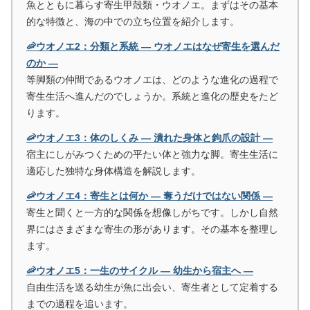
魚とともに暮らす寄生甲殻類・ウオノエ。まずはその基本
的な特徴と、海の中での立ち位置を紹介します。
🦐ウオノエ2：分類と系統 ― ウオノエはなぜ寄生を選んだ
のか ―
等脚類の仲間であるウオノエは、どのような進化の過程で
寄生生活へ進んだのでしょうか。系統と進化の歴史をたど
ります。
🦐ウオノエ3：体のしくみ ― 潰れた身体と鉤爪の設計 ―
宿主にしがみつくための平たい体と強力な脚。寄生生活に
適応した独特な身体構造を解説します。
🦐ウオノエ4：寄生とは何か ― 奪うだけではない関係 ―
寄生と聞くと一方的な関係を想像しがちです。しかし自然
界にはさまざまな寄生の形があります。その基本を整理し
ます。
🦐ウオノエ5：一生のサイクル ― 幼生から宿主へ ―
自由生活を送る幼生が魚に出会い、寄生者として定着する
までの過程を追います。