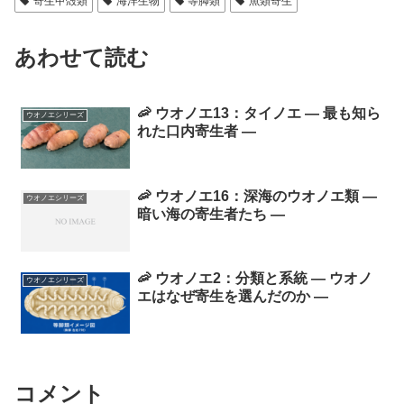
寄生甲殻類
海洋生物
等脚類
魚類寄生
あわせて読む
🦐 ウオノエ13：タイノエ ― 最も知ら
ウオノエシリーズ
れた口内寄生者 ―
🦐 ウオノエ16：深海のウオノエ類 ―
ウオノエシリーズ
暗い海の寄生者たち ―
🦐 ウオノエ2：分類と系統 ― ウオノ
ウオノエシリーズ
エはなぜ寄生を選んだのか ―
コメント