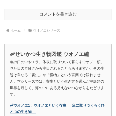
コメントを書き込む
ホーム
ウオノエシリーズ
🦐せいかつ生き物図鑑 ウオノエ編
魚の口の中やエラ、体表に取りついて暮らすウオノエ類。
見た目の奇妙さから注目されることもありますが、その生
態は単なる「害虫」や「怪物」という言葉では語れませ
ん。本シリーズでは、寄生という生き方を選んだ甲殻類の
世界を通して、海の中にある見えないつながりをたどりま
す。
🦐ウオノエ1：ウオノエという存在 ― 魚に取りつくもうひ
とつの生き物 ―