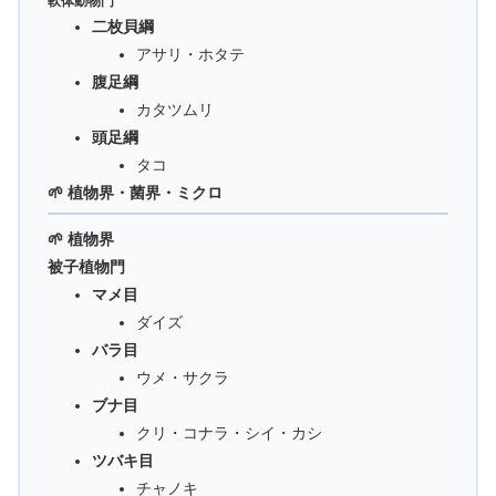
軟体動物門
二枚貝綱
アサリ・ホタテ
腹足綱
カタツムリ
頭足綱
タコ
🌱 植物界・菌界・ミクロ
🌱 植物界
被子植物門
マメ目
ダイズ
バラ目
ウメ・サクラ
ブナ目
クリ・コナラ・シイ・カシ
ツバキ目
チャノキ