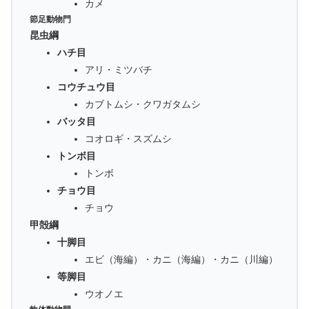
カメ
節足動物門
昆虫綱
ハチ目
アリ・ミツバチ
コウチュウ目
カブトムシ・クワガタムシ
バッタ目
コオロギ・スズムシ
トンボ目
トンボ
チョウ目
チョウ
甲殻綱
十脚目
エビ（海編）・カニ（海編）・カニ（川編）
等脚目
ウオノエ