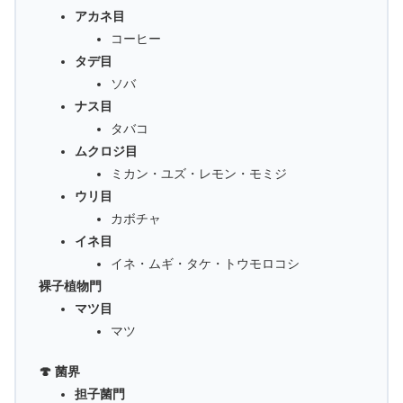
アカネ目
コーヒー
タデ目
ソバ
ナス目
タバコ
ムクロジ目
ミカン・ユズ・レモン・モミジ
ウリ目
カボチャ
イネ目
イネ・ムギ・タケ・トウモロコシ
裸子植物門
マツ目
マツ
🍄 菌界
担子菌門