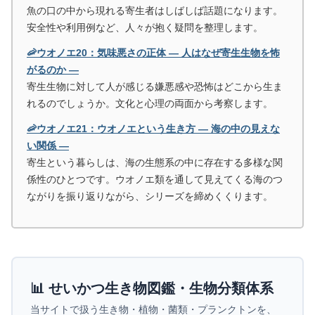
魚の口の中から現れる寄生者はしばしば話題になります。
安全性や利用例など、人々が抱く疑問を整理します。
🦐ウオノエ20：気味悪さの正体 ― 人はなぜ寄生生物を怖
がるのか ―
寄生生物に対して人が感じる嫌悪感や恐怖はどこから生ま
れるのでしょうか。文化と心理の両面から考察します。
🦐ウオノエ21：ウオノエという生き方 ― 海の中の見えな
い関係 ―
寄生という暮らしは、海の生態系の中に存在する多様な関
係性のひとつです。ウオノエ類を通して見えてくる海のつ
ながりを振り返りながら、シリーズを締めくくります。
📊 せいかつ生き物図鑑・生物分類体系
当サイトで扱う生き物・植物・菌類・プランクトンを、