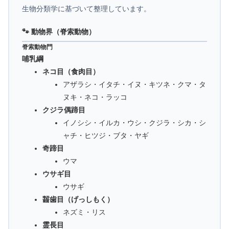
生物分類学に基づいて整理しています。
🐾 動物界（脊索動物）
脊索動物門
哺乳綱
ネコ目（食肉目）
アザラシ・イタチ・イヌ・キツネ・クマ・タ
ヌキ・ネコ・ラッコ
クジラ偶蹄目
イノシシ・イルカ・ウシ・クジラ・シカ・シ
ャチ・ヒツジ・ブタ・ヤギ
奇蹄目
ウマ
ウサギ目
ウサギ
齧歯目（げっしもく）
ネズミ・リス
霊長目