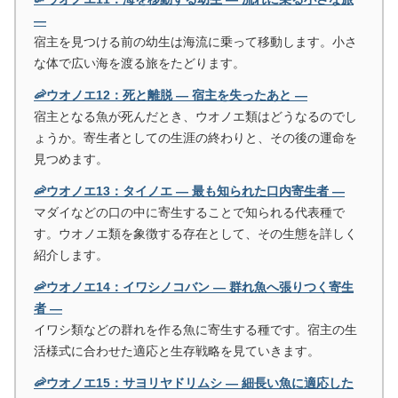
―
宿主を見つける前の幼生は海流に乗って移動します。小さ
な体で広い海を渡る旅をたどります。
🦐ウオノエ12：死と離脱 ― 宿主を失ったあと ―
宿主となる魚が死んだとき、ウオノエ類はどうなるのでし
ょうか。寄生者としての生涯の終わりと、その後の運命を
見つめます。
🦐ウオノエ13：タイノエ ― 最も知られた口内寄生者 ―
マダイなどの口の中に寄生することで知られる代表種で
す。ウオノエ類を象徴する存在として、その生態を詳しく
紹介します。
🦐ウオノエ14：イワシノコバン ― 群れ魚へ張りつく寄生
者 ―
イワシ類などの群れを作る魚に寄生する種です。宿主の生
活様式に合わせた適応と生存戦略を見ていきます。
🦐ウオノエ15：サヨリヤドリムシ ― 細長い魚に適応した