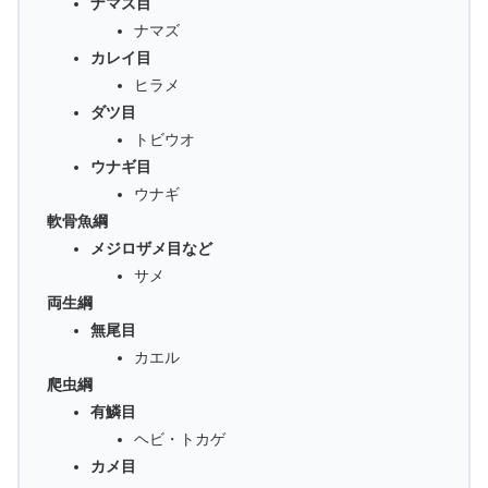
ナマズ目
ナマズ
カレイ目
ヒラメ
ダツ目
トビウオ
ウナギ目
ウナギ
軟骨魚綱
メジロザメ目など
サメ
両生綱
無尾目
カエル
爬虫綱
有鱗目
ヘビ・トカゲ
カメ目