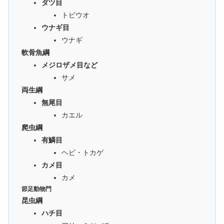
ダツ目
トビウオ
ウナギ目
ウナギ
軟骨魚綱
メジロザメ目など
サメ
両生綱
無尾目
カエル
爬虫綱
有鱗目
ヘビ・トカゲ
カメ目
カメ
節足動物門
昆虫綱
ハチ目