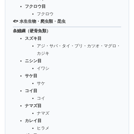
フクロウ目
フクロウ
🐟 水生生物・爬虫類・昆虫
条鰭綱（硬骨魚類）
スズキ目
アジ・サバ・タイ・ブリ・カツオ・マグロ・
カジキ
ニシン目
イワシ
サケ目
サケ
コイ目
コイ
ナマズ目
ナマズ
カレイ目
ヒラメ