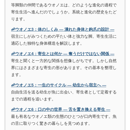
等脚類の仲間であるウオノエは、どのような進化の過程で
寄生生活へ進んだのでしょうか。系統と進化の歴史をたど
ります。
🦐ウオノエ3：体のしくみ ― 潰れた身体と鉤爪の設計 ―
宿主にしがみつくための平たい体と強力な脚。寄生生活に
適応した独特な身体構造を解説します。
🦐ウオノエ4：寄生とは何か ― 奪うだけではない関係 ―
寄生と聞くと一方的な関係を想像しがちです。しかし自然
界にはさまざまな寄生の形があります。その基本を整理し
ます。
🦐ウオノエ5：一生のサイクル ― 幼生から宿主へ ―
自由生活を送る幼生が魚に出会い、寄生者として定着する
までの過程を追います。
🦐ウオノエ6：口の中の世界 ― 舌を置き換える寄生 ―
最も有名なウオノエ類の生態のひとつが口内寄生です。魚
の舌に取りつく驚きの暮らしを見つめます。