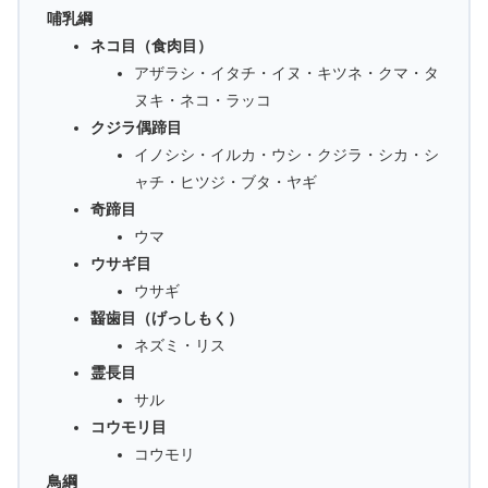
哺乳綱
ネコ目（食肉目）
アザラシ・イタチ・イヌ・キツネ・クマ・タ
ヌキ・ネコ・ラッコ
クジラ偶蹄目
イノシシ・イルカ・ウシ・クジラ・シカ・シ
ャチ・ヒツジ・ブタ・ヤギ
奇蹄目
ウマ
ウサギ目
ウサギ
齧歯目（げっしもく）
ネズミ・リス
霊長目
サル
コウモリ目
コウモリ
鳥綱