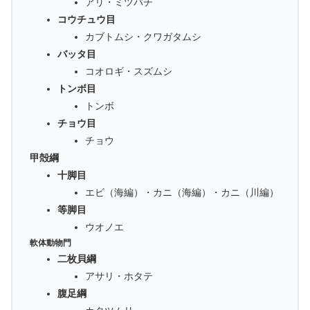
アリ・ミツバチ
コウチュウ目
カブトムシ・クワガタムシ
バッタ目
コオロギ・スズムシ
トンボ目
トンボ
チョウ目
チョウ
甲殻綱
十脚目
エビ（海編）・カニ（海編）・カニ（川編）
等脚目
ウオノエ
軟体動物門
二枚貝綱
アサリ・ホタテ
腹足綱