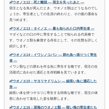
🦐ウオノエ12：死と離脱 ― 宿主を失ったあと ―
宿主となる魚が死んだとき、ウオノエ類はどうなるのでし
ょうか。寄生者としての生涯の終わりと、その後の運命を
見つめます。
🦐ウオノエ13：タイノエ ― 最も知られた口内寄生者 ―
マダイなどの口の中に寄生することで知られる代表種で
す。ウオノエ類を象徴する存在として、その生態を詳しく
紹介します。
🦐ウオノエ14：イワシノコバン ― 群れ魚へ張りつく寄生
者 ―
イワシ類などの群れを作る魚に寄生する種です。宿主の生
活様式に合わせた適応と生存戦略を見ていきます。
🦐ウオノエ15：サヨリヤドリムシ ― 細長い魚に適応した
形 ―
細長い体を持つサヨリに寄生する特殊な種です。宿主の体
形に合わせて進化した姿を観察します。
🦐ウオノエ16：深海のウオノエ類 ― 暗い海の寄生者たち