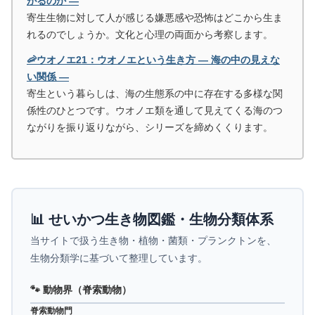
がるのか ―
寄生生物に対して人が感じる嫌悪感や恐怖はどこから生ま
れるのでしょうか。文化と心理の両面から考察します。
🦐ウオノエ21：ウオノエという生き方 ― 海の中の見えな
い関係 ―
寄生という暮らしは、海の生態系の中に存在する多様な関
係性のひとつです。ウオノエ類を通して見えてくる海のつ
ながりを振り返りながら、シリーズを締めくくります。
📊 せいかつ生き物図鑑・生物分類体系
当サイトで扱う生き物・植物・菌類・プランクトンを、
生物分類学に基づいて整理しています。
🐾 動物界（脊索動物）
脊索動物門