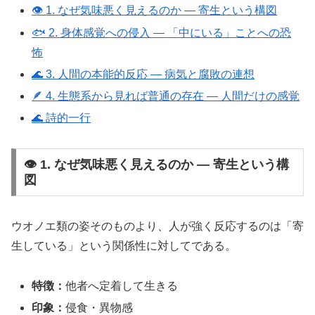
👁️ 1. なぜ気味悪く見えるのか ― 寄生という構図
🐟 2. 身体感覚への侵入 ― 「中にいる」ことへの恐
怖
🌊 3. 人間の本能的反応 ― 病気と腐敗の連想
🪶 4. 生態系から見れば普通の存在 ― 人間だけの感覚
🌊 詩的一行
👁️ 1. なぜ気味悪く見えるのか ― 寄生という構
図
ウオノエ類の姿そのものより、人が強く反応するのは「寄
生している」という関係性に対してである。
特徴：
他者へ定着して生きる
印象：
侵食・異物感