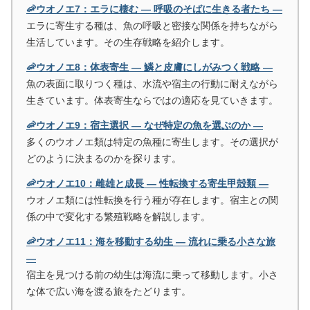
🦐ウオノエ7：エラに棲む ― 呼吸のそばに生きる者たち ―
エラに寄生する種は、魚の呼吸と密接な関係を持ちながら
生活しています。その生存戦略を紹介します。
🦐ウオノエ8：体表寄生 ― 鱗と皮膚にしがみつく戦略 ―
魚の表面に取りつく種は、水流や宿主の行動に耐えながら
生きています。体表寄生ならではの適応を見ていきます。
🦐ウオノエ9：宿主選択 ― なぜ特定の魚を選ぶのか ―
多くのウオノエ類は特定の魚種に寄生します。その選択が
どのように決まるのかを探ります。
🦐ウオノエ10：雌雄と成長 ― 性転換する寄生甲殻類 ―
ウオノエ類には性転換を行う種が存在します。宿主との関
係の中で変化する繁殖戦略を解説します。
🦐ウオノエ11：海を移動する幼生 ― 流れに乗る小さな旅
―
宿主を見つける前の幼生は海流に乗って移動します。小さ
な体で広い海を渡る旅をたどります。