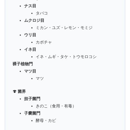
ナス目
タバコ
ムクロジ目
ミカン・ユズ・レモン・モミジ
ウリ目
カボチャ
イネ目
イネ・ムギ・タケ・トウモロコシ
裸子植物門
マツ目
マツ
🍄 菌界
担子菌門
きのこ（食用・有毒）
子嚢菌門
酵母・カビ