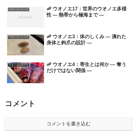
🦐 ウオノエ17：世界のウオノエ多様
ウオノエシリーズ
性 ― 熱帯から極海まで ―
🦐 ウオノエ3：体のしくみ ― 潰れた
ウオノエシリーズ
身体と鉤爪の設計 ―
🦐 ウオノエ4：寄生とは何か ― 奪う
ウオノエシリーズ
だけではない関係 ―
コメント
コメントを書き込む