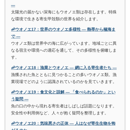
―
太陽光の届かない深海にもウオノエ類は存在します。特殊
な環境で生きる寄生甲殻類の世界を紹介します。
🦐ウオノエ17：世界のウオノエ多様性 ― 熱帯から極海ま
で ―
ウオノエ類は世界中の海に広がっています。地域ごとに異
なる宿主や環境への適応を通して、その多様性を俯瞰しま
す。
🦐ウオノエ18：漁業とウオノエ ― 網に入る寄生者たち ―
漁獲された魚とともに見つかることの多いウオノエ類。漁
業現場でどのように認識されているのかを見ていきます。
🦐ウオノエ19：食文化と誤解 ― 「食べられるのか」とい
う疑問 ―
魚の口の中から現れる寄生者はしばしば話題になります。
安全性や利用例など、人々が抱く疑問を整理します。
🦐ウオノエ20：気味悪さの正体 ― 人はなぜ寄生生物を怖