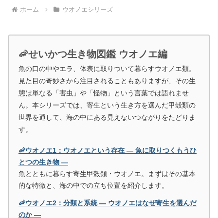
ホーム
ウオノエシリーズ
🦐せいかつ生き物図鑑 ウオノエ編
魚の口の中やエラ、体表に取りついて暮らすウオノエ類。
見た目の奇妙さから注目されることもありますが、その生
態は単なる「害虫」や「怪物」という言葉では語れませ
ん。本シリーズでは、寄生という生き方を選んだ甲殻類の
世界を通して、海の中にある見えないつながりをたどりま
す。
🦐ウオノエ1：ウオノエという存在 ― 魚に取りつくもうひ
とつの生き物 ―
魚とともに暮らす寄生甲殻類・ウオノエ。まずはその基本
的な特徴と、海の中での立ち位置を紹介します。
🦐ウオノエ2：分類と系統 ― ウオノエはなぜ寄生を選んだ
のか ―