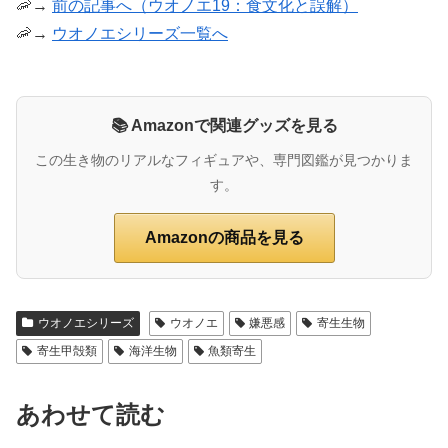
🦐→
前の記事へ（ウオノエ19：食文化と誤解）
🦐→
ウオノエシリーズ一覧へ
📚 Amazonで関連グッズを見る
この生き物のリアルなフィギュアや、専門図鑑が見つかりま
す。
Amazonの商品を見る
ウオノエシリーズ
ウオノエ
嫌悪感
寄生生物
寄生甲殻類
海洋生物
魚類寄生
あわせて読む