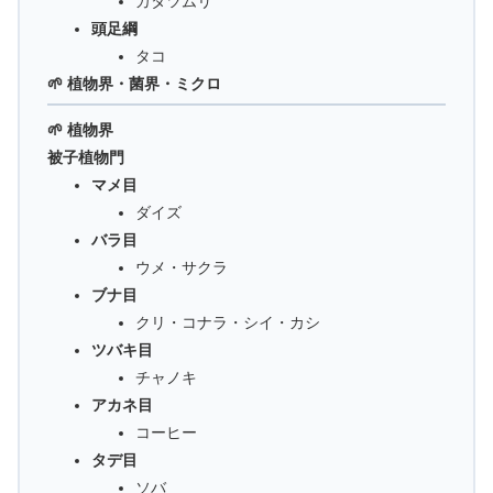
カタツムリ
頭足綱
タコ
🌱 植物界・菌界・ミクロ
🌱 植物界
被子植物門
マメ目
ダイズ
バラ目
ウメ・サクラ
ブナ目
クリ・コナラ・シイ・カシ
ツバキ目
チャノキ
アカネ目
コーヒー
タデ目
ソバ