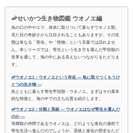
🦐せいかつ生き物図鑑 ウオノエ編
魚の口の中やエラ、体表に取りついて暮らすウオノエ類。
見た目の奇妙さから注目されることもありますが、その生
態は単なる「害虫」や「怪物」という言葉では語れませ
ん。本シリーズでは、寄生という生き方を選んだ甲殻類の
世界を通して、海の中にある見えないつながりをたどりま
す。
🦐ウオノエ1：ウオノエという存在 ― 魚に取りつくもうひ
とつの生き物 ―
魚とともに暮らす寄生甲殻類・ウオノエ。まずはその基本
的な特徴と、海の中での立ち位置を紹介します。
🦐ウオノエ2：分類と系統 ― ウオノエはなぜ寄生を選んだ
のか ―
等脚類の仲間であるウオノエは、どのような進化の過程で
寄生生活へ進んだのでしょうか。系統と進化の歴史をたど