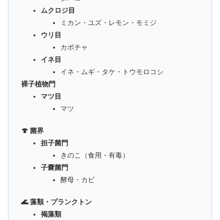
ムクロジ目
ミカン・ユズ・レモン・モミジ
ウリ目
カボチャ
イネ目
イネ・ムギ・タケ・トウモロコシ
裸子植物門
マツ目
マツ
🍄 菌界
担子菌門
きのこ（食用・有毒）
子嚢菌門
酵母・カビ
🌊 藻類・プランクトン
褐藻類