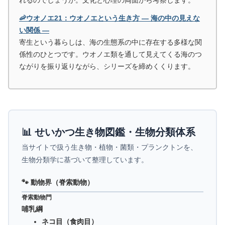
れるのでしょうか。文化と心理の両面から考察します。
🦐ウオノエ21：ウオノエという生き方 ― 海の中の見えな
い関係 ―
寄生という暮らしは、海の生態系の中に存在する多様な関
係性のひとつです。ウオノエ類を通して見えてくる海のつ
ながりを振り返りながら、シリーズを締めくくります。
📊 せいかつ生き物図鑑・生物分類体系
当サイトで扱う生き物・植物・菌類・プランクトンを、
生物分類学に基づいて整理しています。
🐾 動物界（脊索動物）
脊索動物門
哺乳綱
ネコ目（食肉目）