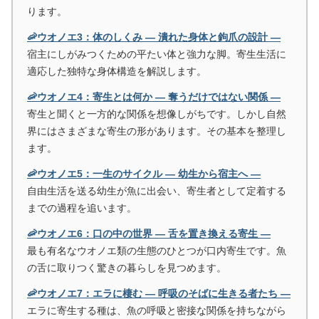
ります。
🦐ウオノエ3：体のしくみ ― 潰れた身体と鉤爪の設計 ―
宿主にしがみつくための平たい体と強力な脚。寄生生活に
適応した独特な身体構造を解説します。
🦐ウオノエ4：寄生とは何か ― 奪うだけではない関係 ―
寄生と聞くと一方的な関係を想像しがちです。しかし自然
界にはさまざまな寄生の形があります。その基本を整理し
ます。
🦐ウオノエ5：一生のサイクル ― 幼生から宿主へ ―
自由生活を送る幼生が魚に出会い、寄生者として定着する
までの過程を追います。
🦐ウオノエ6：口の中の世界 ― 舌を置き換える寄生 ―
最も有名なウオノエ類の生態のひとつが口内寄生です。魚
の舌に取りつく驚きの暮らしを見つめます。
🦐ウオノエ7：エラに棲む ― 呼吸のそばに生きる者たち ―
エラに寄生する種は、魚の呼吸と密接な関係を持ちながら