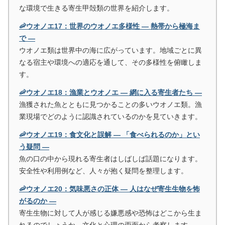
な環境で生きる寄生甲殻類の世界を紹介します。
🦐ウオノエ17：世界のウオノエ多様性 ― 熱帯から極海ま
で ―
ウオノエ類は世界中の海に広がっています。地域ごとに異
なる宿主や環境への適応を通して、その多様性を俯瞰しま
す。
🦐ウオノエ18：漁業とウオノエ ― 網に入る寄生者たち ―
漁獲された魚とともに見つかることの多いウオノエ類。漁
業現場でどのように認識されているのかを見ていきます。
🦐ウオノエ19：食文化と誤解 ― 「食べられるのか」とい
う疑問 ―
魚の口の中から現れる寄生者はしばしば話題になります。
安全性や利用例など、人々が抱く疑問を整理します。
🦐ウオノエ20：気味悪さの正体 ― 人はなぜ寄生生物を怖
がるのか ―
寄生生物に対して人が感じる嫌悪感や恐怖はどこから生ま