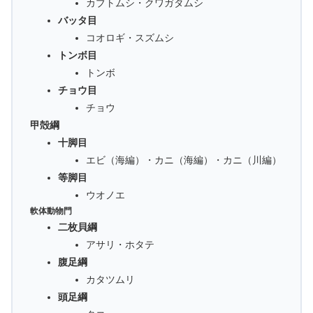
カブトムシ・クワガタムシ
バッタ目
コオロギ・スズムシ
トンボ目
トンボ
チョウ目
チョウ
甲殻綱
十脚目
エビ（海編）・カニ（海編）・カニ（川編）
等脚目
ウオノエ
軟体動物門
二枚貝綱
アサリ・ホタテ
腹足綱
カタツムリ
頭足綱