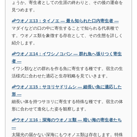
ょうか。寄生者としての生涯の終わりと、その後の運命を
見つめます。
🦐ウオノエ13：タイノエ ― 最も知られた口内寄生者 ―
マダイなどの口の中に寄生することで知られる代表種で
す。ウオノエ類を象徴する存在として、その生態を詳しく
紹介します。
🦐ウオノエ14：イワシノコバン ― 群れ魚へ張りつく寄生
者 ―
イワシ類などの群れを作る魚に寄生する種です。宿主の生
活様式に合わせた適応と生存戦略を見ていきます。
🦐ウオノエ15：サヨリヤドリムシ ― 細長い魚に適応した
形 ―
細長い体を持つサヨリに寄生する特殊な種です。宿主の体
形に合わせて進化した姿を観察します。
🦐ウオノエ16：深海のウオノエ類 ― 暗い海の寄生者たち
―
太陽光の届かない深海にもウオノエ類は存在します。特殊