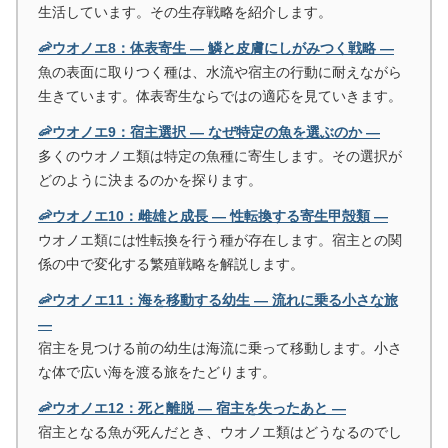
生活しています。その生存戦略を紹介します。
🦐ウオノエ8：体表寄生 ― 鱗と皮膚にしがみつく戦略 ―
魚の表面に取りつく種は、水流や宿主の行動に耐えながら
生きています。体表寄生ならではの適応を見ていきます。
🦐ウオノエ9：宿主選択 ― なぜ特定の魚を選ぶのか ―
多くのウオノエ類は特定の魚種に寄生します。その選択が
どのように決まるのかを探ります。
🦐ウオノエ10：雌雄と成長 ― 性転換する寄生甲殻類 ―
ウオノエ類には性転換を行う種が存在します。宿主との関
係の中で変化する繁殖戦略を解説します。
🦐ウオノエ11：海を移動する幼生 ― 流れに乗る小さな旅
―
宿主を見つける前の幼生は海流に乗って移動します。小さ
な体で広い海を渡る旅をたどります。
🦐ウオノエ12：死と離脱 ― 宿主を失ったあと ―
宿主となる魚が死んだとき、ウオノエ類はどうなるのでし