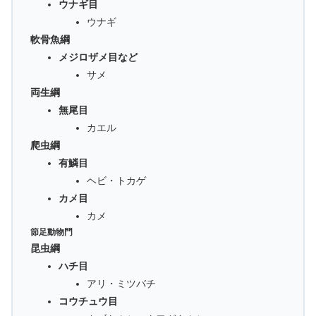
ウナギ目
ウナギ
軟骨魚綱
メジロザメ目など
サメ
両生綱
無尾目
カエル
爬虫綱
有鱗目
ヘビ・トカゲ
カメ目
カメ
節足動物門
昆虫綱
ハチ目
アリ・ミツバチ
コウチュウ目