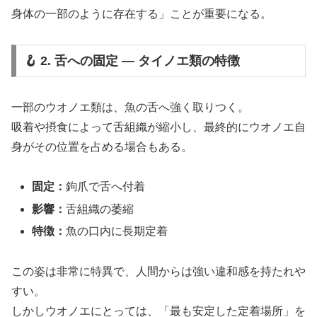
身体の一部のように存在する」ことが重要になる。
🪝 2. 舌への固定 ― タイノエ類の特徴
一部のウオノエ類は、魚の舌へ強く取りつく。
吸着や摂食によって舌組織が縮小し、最終的にウオノエ自
身がその位置を占める場合もある。
固定：
鉤爪で舌へ付着
影響：
舌組織の萎縮
特徴：
魚の口内に長期定着
この姿は非常に特異で、人間からは強い違和感を持たれや
すい。
しかしウオノエにとっては、「最も安定した定着場所」を