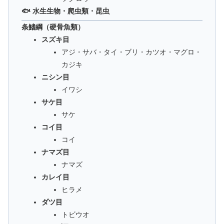
🐟 水生生物・爬虫類・昆虫
条鰭綱（硬骨魚類）
スズキ目
アジ・サバ・タイ・ブリ・カツオ・マグロ・
カジキ
ニシン目
イワシ
サケ目
サケ
コイ目
コイ
ナマズ目
ナマズ
カレイ目
ヒラメ
ダツ目
トビウオ