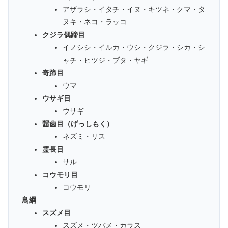
アザラシ・イタチ・イヌ・キツネ・クマ・タ
ヌキ・ネコ・ラッコ
クジラ偶蹄目
イノシシ・イルカ・ウシ・クジラ・シカ・シ
ャチ・ヒツジ・ブタ・ヤギ
奇蹄目
ウマ
ウサギ目
ウサギ
齧歯目（げっしもく）
ネズミ・リス
霊長目
サル
コウモリ目
コウモリ
鳥綱
スズメ目
スズメ・ツバメ・カラス