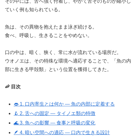
その中には、舌へ強く付着し、やがて舌そのものが縮小し
ていく例も知られている。
魚は、その異物を抱えたまま泳ぎ続ける。
食べ、呼吸し、生きることをやめない。
口の中は、暗く、狭く、常に水が流れている場所だ。
ウオノエは、その特殊な環境へ適応することで、「魚の内
部に生きる甲殻類」という位置を獲得してきた。
🦐 目次
👄 1. 口内寄生とは何か ― 魚の内部に定着する
🪝 2. 舌への固定 ― タイノエ類の特徴
🌊 3. 魚への影響 ― 食事と呼吸の変化
🪶 4. 暗い空間への適応 ― 口内で生きる設計