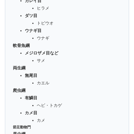
カレイ目
ヒラメ
ダツ目
トビウオ
ウナギ目
ウナギ
軟骨魚綱
メジロザメ目など
サメ
両生綱
無尾目
カエル
爬虫綱
有鱗目
ヘビ・トカゲ
カメ目
カメ
節足動物門
昆虫綱