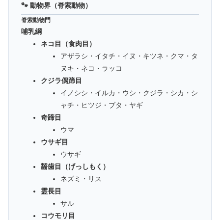
🐾 動物界（脊索動物）
脊索動物門
哺乳綱
ネコ目（食肉目）
アザラシ・イタチ・イヌ・キツネ・クマ・タ
ヌキ・ネコ・ラッコ
クジラ偶蹄目
イノシシ・イルカ・ウシ・クジラ・シカ・シ
ャチ・ヒツジ・ブタ・ヤギ
奇蹄目
ウマ
ウサギ目
ウサギ
齧歯目（げっしもく）
ネズミ・リス
霊長目
サル
コウモリ目