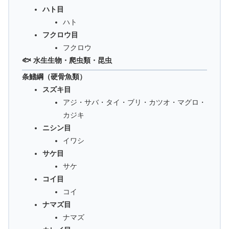
ハト目
ハト
フクロウ目
フクロウ
🐟 水生生物・爬虫類・昆虫
条鰭綱（硬骨魚類）
スズキ目
アジ・サバ・タイ・ブリ・カツオ・マグロ・
カジキ
ニシン目
イワシ
サケ目
サケ
コイ目
コイ
ナマズ目
ナマズ