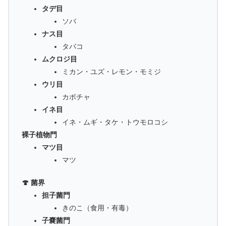
タデ目
ソバ
ナス目
タバコ
ムクロジ目
ミカン・ユズ・レモン・モミジ
ウリ目
カボチャ
イネ目
イネ・ムギ・タケ・トウモロコシ
裸子植物門
マツ目
マツ
🍄 菌界
担子菌門
きのこ（食用・有毒）
子嚢菌門