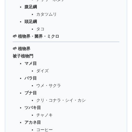
腹足綱
カタツムリ
頭足綱
タコ
🌱 植物界・菌界・ミクロ
🌱 植物界
被子植物門
マメ目
ダイズ
バラ目
ウメ・サクラ
ブナ目
クリ・コナラ・シイ・カシ
ツバキ目
チャノキ
アカネ目
コーヒー