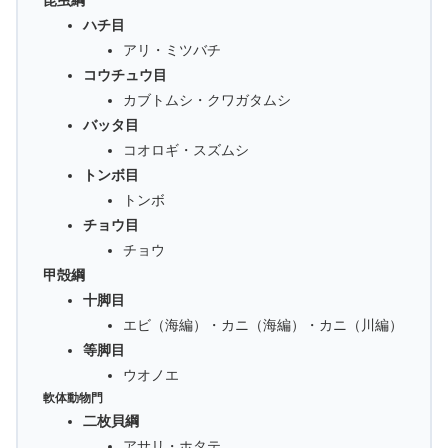
ハチ目
アリ・ミツバチ
コウチュウ目
カブトムシ・クワガタムシ
バッタ目
コオロギ・スズムシ
トンボ目
トンボ
チョウ目
チョウ
甲殻綱
十脚目
エビ（海編）・カニ（海編）・カニ（川編）
等脚目
ウオノエ
軟体動物門
二枚貝綱
アサリ・ホタテ