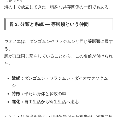
海の中で成立してきた、特殊な共存関係の一例でもある。
🧬 2. 分類と系統 ― 等脚類という仲間
ウオノエは、ダンゴムシやワラジムシと同じ
等脚類
に属す
る。
脚がほぼ同じ形をしていることから、この名前が付けられ
た。
近縁：
ダンゴムシ・ワラジムシ・ダイオウグソクム
シ
特徴：
平たい身体と多数の脚
進化：
自由生活から寄生生活へ適応
もともとは海底を歩く小型甲殻類だった祖先が、次第に魚