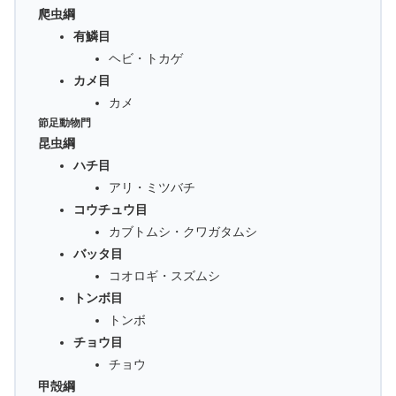
爬虫綱
有鱗目
ヘビ・トカゲ
カメ目
カメ
節足動物門
昆虫綱
ハチ目
アリ・ミツバチ
コウチュウ目
カブトムシ・クワガタムシ
バッタ目
コオロギ・スズムシ
トンボ目
トンボ
チョウ目
チョウ
甲殻綱