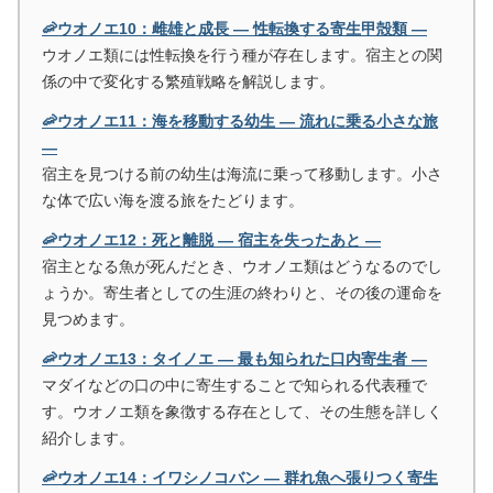
🦐ウオノエ10：雌雄と成長 ― 性転換する寄生甲殻類 ―
ウオノエ類には性転換を行う種が存在します。宿主との関
係の中で変化する繁殖戦略を解説します。
🦐ウオノエ11：海を移動する幼生 ― 流れに乗る小さな旅
―
宿主を見つける前の幼生は海流に乗って移動します。小さ
な体で広い海を渡る旅をたどります。
🦐ウオノエ12：死と離脱 ― 宿主を失ったあと ―
宿主となる魚が死んだとき、ウオノエ類はどうなるのでし
ょうか。寄生者としての生涯の終わりと、その後の運命を
見つめます。
🦐ウオノエ13：タイノエ ― 最も知られた口内寄生者 ―
マダイなどの口の中に寄生することで知られる代表種で
す。ウオノエ類を象徴する存在として、その生態を詳しく
紹介します。
🦐ウオノエ14：イワシノコバン ― 群れ魚へ張りつく寄生