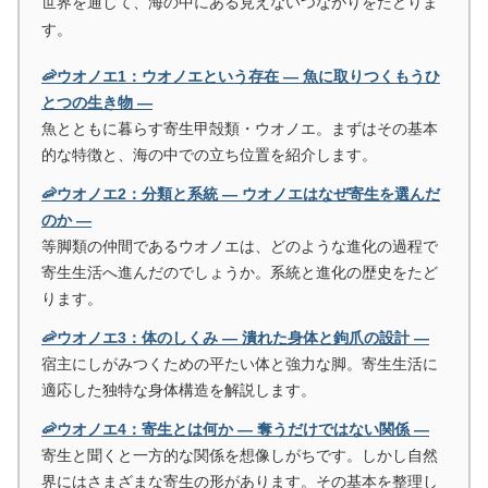
世界を通して、海の中にある見えないつながりをたどりま
す。
🦐ウオノエ1：ウオノエという存在 ― 魚に取りつくもうひ
とつの生き物 ―
魚とともに暮らす寄生甲殻類・ウオノエ。まずはその基本
的な特徴と、海の中での立ち位置を紹介します。
🦐ウオノエ2：分類と系統 ― ウオノエはなぜ寄生を選んだ
のか ―
等脚類の仲間であるウオノエは、どのような進化の過程で
寄生生活へ進んだのでしょうか。系統と進化の歴史をたど
ります。
🦐ウオノエ3：体のしくみ ― 潰れた身体と鉤爪の設計 ―
宿主にしがみつくための平たい体と強力な脚。寄生生活に
適応した独特な身体構造を解説します。
🦐ウオノエ4：寄生とは何か ― 奪うだけではない関係 ―
寄生と聞くと一方的な関係を想像しがちです。しかし自然
界にはさまざまな寄生の形があります。その基本を整理し