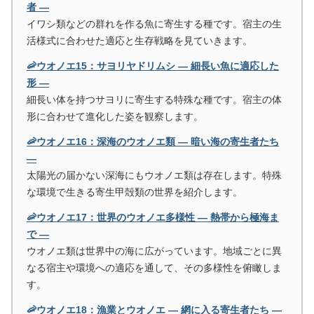
者 ―
イワシ類などの群れを作る魚に寄生する種です。宿主の生
活様式に合わせた適応と生存戦略を見ていきます。
🦐ウオノエ15：サヨリヤドリムシ ― 細長い魚に適応した
形 ―
細長い体を持つサヨリに寄生する特殊な種です。宿主の体
形に合わせて進化した姿を観察します。
🦐ウオノエ16：深海のウオノエ類 ― 暗い海の寄生者たち
―
太陽光の届かない深海にもウオノエ類は存在します。特殊
な環境で生きる寄生甲殻類の世界を紹介します。
🦐ウオノエ17：世界のウオノエ多様性 ― 熱帯から極海ま
で ―
ウオノエ類は世界中の海に広がっています。地域ごとに異
なる宿主や環境への適応を通して、その多様性を俯瞰しま
す。
🦐ウオノエ18：漁業とウオノエ ― 網に入る寄生者たち ―