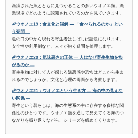
漁獲された魚とともに見つかることの多いウオノエ類。漁
業現場でどのように認識されているのかを見ていきます。
🦐ウオノエ19：食文化と誤解 ― 「食べられるのか」とい
う疑問 ―
魚の口の中から現れる寄生者はしばしば話題になります。
安全性や利用例など、人々が抱く疑問を整理します。
🦐ウオノエ20：気味悪さの正体 ― 人はなぜ寄生生物を怖
がるのか ―
寄生生物に対して人が感じる嫌悪感や恐怖はどこから生ま
れるのでしょうか。文化と心理の両面から考察します。
🦐ウオノエ21：ウオノエという生き方 ― 海の中の見えな
い関係 ―
寄生という暮らしは、海の生態系の中に存在する多様な関
係性のひとつです。ウオノエ類を通して見えてくる海のつ
ながりを振り返りながら、シリーズを締めくくります。