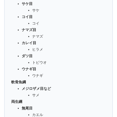
サケ目
サケ
コイ目
コイ
ナマズ目
ナマズ
カレイ目
ヒラメ
ダツ目
トビウオ
ウナギ目
ウナギ
軟骨魚綱
メジロザメ目など
サメ
両生綱
無尾目
カエル