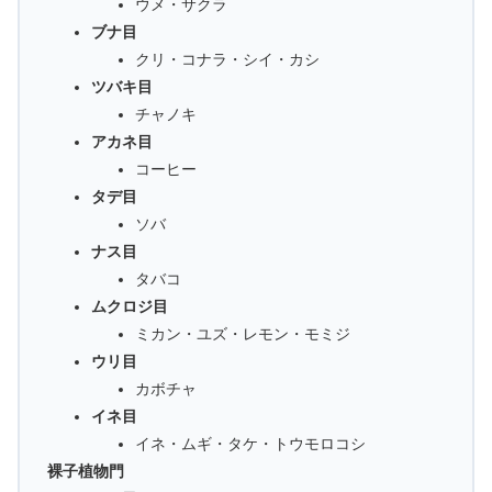
ウメ・サクラ
ブナ目
クリ・コナラ・シイ・カシ
ツバキ目
チャノキ
アカネ目
コーヒー
タデ目
ソバ
ナス目
タバコ
ムクロジ目
ミカン・ユズ・レモン・モミジ
ウリ目
カボチャ
イネ目
イネ・ムギ・タケ・トウモロコシ
裸子植物門