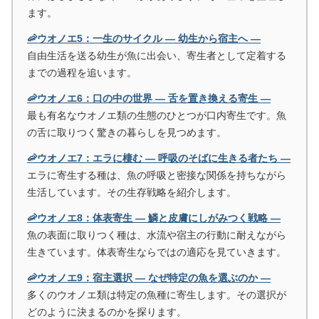
ます。
🦐ウオノエ5：一生のサイクル ― 幼生から宿主へ ―
自由生活を送る幼生が魚に出会い、寄生者として定着する
までの過程を追います。
🦐ウオノエ6：口の中の世界 ― 舌を置き換える寄生 ―
最も有名なウオノエ類の生態のひとつが口内寄生です。魚
の舌に取りつく驚きの暮らしを見つめます。
🦐ウオノエ7：エラに棲む ― 呼吸のそばに生きる者たち ―
エラに寄生する種は、魚の呼吸と密接な関係を持ちながら
生活しています。その生存戦略を紹介します。
🦐ウオノエ8：体表寄生 ― 鱗と皮膚にしがみつく戦略 ―
魚の表面に取りつく種は、水流や宿主の行動に耐えながら
生きています。体表寄生ならではの適応を見ていきます。
🦐ウオノエ9：宿主選択 ― なぜ特定の魚を選ぶのか ―
多くのウオノエ類は特定の魚種に寄生します。その選択が
どのように決まるのかを探ります。