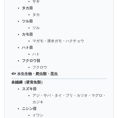
サギ
タカ目
タカ
ツル目
ツル
カモ目
マガモ・潜水ガモ・ハクチョウ
ハト目
ハト
フクロウ目
フクロウ
🐟 水生生物・爬虫類・昆虫
条鰭綱（硬骨魚類）
スズキ目
アジ・サバ・タイ・ブリ・カツオ・マグロ・
カジキ
ニシン目
イワシ