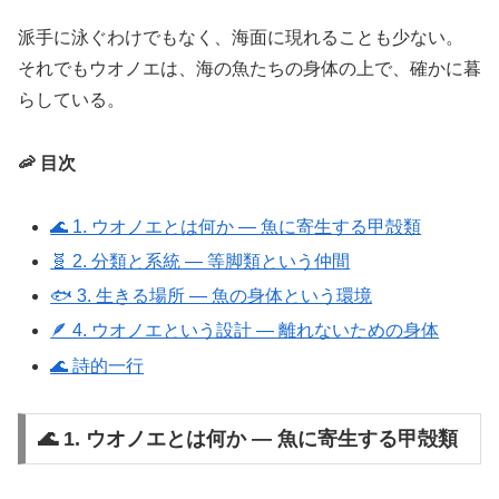
派手に泳ぐわけでもなく、海面に現れることも少ない。
それでもウオノエは、海の魚たちの身体の上で、確かに暮
らしている。
🦐 目次
🌊 1. ウオノエとは何か ― 魚に寄生する甲殻類
🧬 2. 分類と系統 ― 等脚類という仲間
🐟 3. 生きる場所 ― 魚の身体という環境
🪶 4. ウオノエという設計 ― 離れないための身体
🌊 詩的一行
🌊 1. ウオノエとは何か ― 魚に寄生する甲殻類