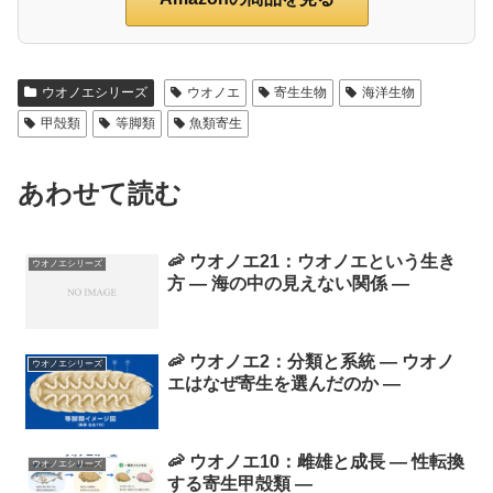
ウオノエシリーズ
ウオノエ
寄生生物
海洋生物
甲殻類
等脚類
魚類寄生
あわせて読む
🦐 ウオノエ21：ウオノエという生き
ウオノエシリーズ
方 ― 海の中の見えない関係 ―
🦐 ウオノエ2：分類と系統 ― ウオノ
ウオノエシリーズ
エはなぜ寄生を選んだのか ―
🦐 ウオノエ10：雌雄と成長 ― 性転換
ウオノエシリーズ
する寄生甲殻類 ―