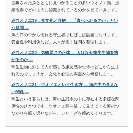
漁獲された魚とともに見つかることの多いウオノエ類。漁
業現場でどのように認識されているのかを見ていきます。
🦐ウオノエ19：食文化と誤解 ― 「食べられるのか」とい
う疑問 ―
魚の口の中から現れる寄生者はしばしば話題になります。
安全性や利用例など、人々が抱く疑問を整理します。
🦐ウオノエ20：気味悪さの正体 ― 人はなぜ寄生生物を怖
がるのか ―
寄生生物に対して人が感じる嫌悪感や恐怖はどこから生ま
れるのでしょうか。文化と心理の両面から考察します。
🦐ウオノエ21：ウオノエという生き方 ― 海の中の見えな
い関係 ―
寄生という暮らしは、海の生態系の中に存在する多様な関
係性のひとつです。ウオノエ類を通して見えてくる海のつ
ながりを振り返りながら、シリーズを締めくくります。