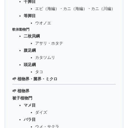
十脚目
エビ（海編）・カニ（海編）・カニ（川編）
等脚目
ウオノエ
軟体動物門
二枚貝綱
アサリ・ホタテ
腹足綱
カタツムリ
頭足綱
タコ
🌱 植物界・菌界・ミクロ
🌱 植物界
被子植物門
マメ目
ダイズ
バラ目
ウメ・サクラ