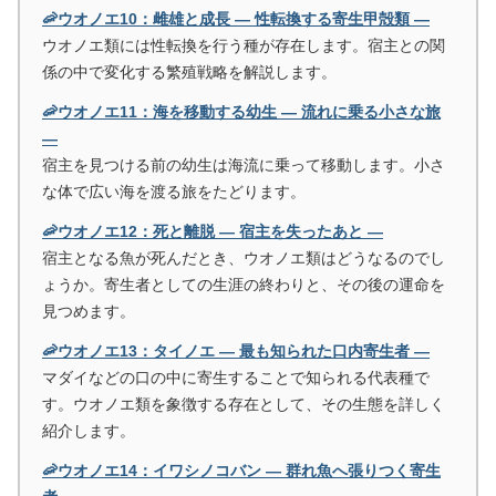
🦐ウオノエ10：雌雄と成長 ― 性転換する寄生甲殻類 ―
ウオノエ類には性転換を行う種が存在します。宿主との関
係の中で変化する繁殖戦略を解説します。
🦐ウオノエ11：海を移動する幼生 ― 流れに乗る小さな旅
―
宿主を見つける前の幼生は海流に乗って移動します。小さ
な体で広い海を渡る旅をたどります。
🦐ウオノエ12：死と離脱 ― 宿主を失ったあと ―
宿主となる魚が死んだとき、ウオノエ類はどうなるのでし
ょうか。寄生者としての生涯の終わりと、その後の運命を
見つめます。
🦐ウオノエ13：タイノエ ― 最も知られた口内寄生者 ―
マダイなどの口の中に寄生することで知られる代表種で
す。ウオノエ類を象徴する存在として、その生態を詳しく
紹介します。
🦐ウオノエ14：イワシノコバン ― 群れ魚へ張りつく寄生