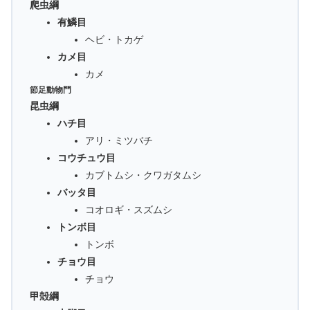
爬虫綱
有鱗目
ヘビ・トカゲ
カメ目
カメ
節足動物門
昆虫綱
ハチ目
アリ・ミツバチ
コウチュウ目
カブトムシ・クワガタムシ
バッタ目
コオロギ・スズムシ
トンボ目
トンボ
チョウ目
チョウ
甲殻綱