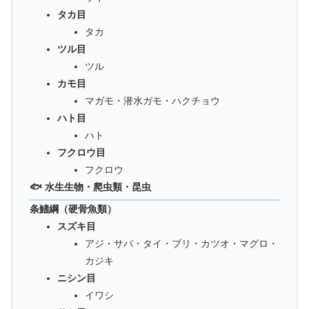
タカ目
タカ
ツル目
ツル
カモ目
マガモ・潜水ガモ・ハクチョウ
ハト目
ハト
フクロウ目
フクロウ
🐟 水生生物・爬虫類・昆虫
条鰭綱（硬骨魚類）
スズキ目
アジ・サバ・タイ・ブリ・カツオ・マグロ・
カジキ
ニシン目
イワシ