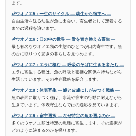
ます。
🦐ウオノエ5：一生のサイクル ― 幼生から宿主へ ―
自由生活を送る幼生が魚に出会い、寄生者として定着する
までの過程を追います。
🦐ウオノエ6：口の中の世界 ― 舌を置き換える寄生 ―
最も有名なウオノエ類の生態のひとつが口内寄生です。魚
の舌に取りつく驚きの暮らしを見つめます。
🦐ウオノエ7：エラに棲む ― 呼吸のそばに生きる者たち ―
エラに寄生する種は、魚の呼吸と密接な関係を持ちながら
生活しています。その生存戦略を紹介します。
🦐ウオノエ8：体表寄生 ― 鱗と皮膚にしがみつく戦略 ―
魚の表面に取りつく種は、水流や宿主の行動に耐えながら
生きています。体表寄生ならではの適応を見ていきます。
🦐ウオノエ9：宿主選択 ― なぜ特定の魚を選ぶのか ―
多くのウオノエ類は特定の魚種に寄生します。その選択が
どのように決まるのかを探ります。