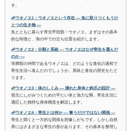
す。
🦐ウオノエ1：ウオノエという存在 ― 魚に取りつくもうひ
とつの生き物 ―
魚とともに暮らす寄生甲殻類・ウオノエ。まずはその基本
的な特徴と、海の中での立ち位置を紹介します。
🦐ウオノエ2：分類と系統 ― ウオノエはなぜ寄生を選んだ
のか ―
等脚類の仲間であるウオノエは、どのような進化の過程で
寄生生活へ進んだのでしょうか。系統と進化の歴史をたど
ります。
🦐ウオノエ3：体のしくみ ― 潰れた身体と鉤爪の設計 ―
宿主にしがみつくための平たい体と強力な脚。寄生生活に
適応した独特な身体構造を解説します。
🦐ウオノエ4：寄生とは何か ― 奪うだけではない関係 ―
寄生と聞くと一方的な関係を想像しがちです。しかし自然
界にはさまざまな寄生の形があります。その基本を整理し