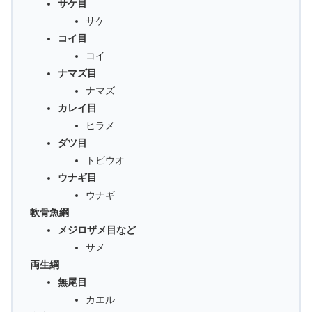
サケ目
サケ
コイ目
コイ
ナマズ目
ナマズ
カレイ目
ヒラメ
ダツ目
トビウオ
ウナギ目
ウナギ
軟骨魚綱
メジロザメ目など
サメ
両生綱
無尾目
カエル