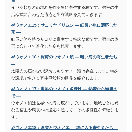
者 ―
イワシ類などの群れを作る魚に寄生する種です。宿主の生
活様式に合わせた適応と生存戦略を見ていきます。
🦐ウオノエ15：サヨリヤドリムシ ― 細長い魚に適応した
形 ―
細長い体を持つサヨリに寄生する特殊な種です。宿主の体
形に合わせて進化した姿を観察します。
🦐ウオノエ16：深海のウオノエ類 ― 暗い海の寄生者たち
―
太陽光の届かない深海にもウオノエ類は存在します。特殊
な環境で生きる寄生甲殻類の世界を紹介します。
🦐ウオノエ17：世界のウオノエ多様性 ― 熱帯から極海ま
で ―
ウオノエ類は世界中の海に広がっています。地域ごとに異
なる宿主や環境への適応を通して、その多様性を俯瞰しま
す。
🦐ウオノエ18：漁業とウオノエ ― 網に入る寄生者たち ―