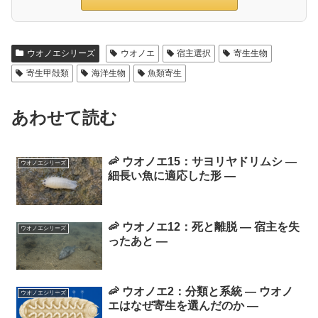
ウオノエシリーズ
ウオノエ
宿主選択
寄生生物
寄生甲殻類
海洋生物
魚類寄生
あわせて読む
🦐 ウオノエ15：サヨリヤドリムシ ―
ウオノエシリーズ
細長い魚に適応した形 ―
🦐 ウオノエ12：死と離脱 ― 宿主を失
ウオノエシリーズ
ったあと ―
🦐 ウオノエ2：分類と系統 ― ウオノ
ウオノエシリーズ
エはなぜ寄生を選んだのか ―