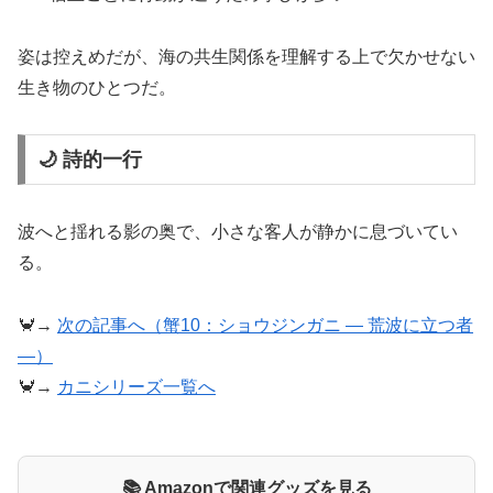
姿は控えめだが、海の共生関係を理解する上で欠かせない
生き物のひとつだ。
🌙 詩的一行
波へと揺れる影の奥で、小さな客人が静かに息づいてい
る。
🦀→
次の記事へ（蟹10：ショウジンガニ ― 荒波に立つ者
―）
🦀→
カニシリーズ一覧へ
📚 Amazonで関連グッズを見る