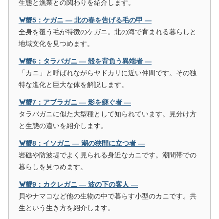
生態と漁業との関わりを紹介します。
🦀蟹5：ケガニ ― 北の春を告げる毛の甲 ―
全身を覆う毛が特徴のケガニ。北の海で育まれる暮らしと
地域文化を見つめます。
🦀蟹6：タラバガニ ― 殻を背負う異端者 ―
「カニ」と呼ばれながらヤドカリに近い仲間です。その独
特な進化と巨大な体を解説します。
🦀蟹7：アブラガニ ― 影を継ぐ者 ―
タラバガニに似た大型種として知られています。見分け方
と生態の違いを紹介します。
🦀蟹8：イソガニ ― 潮の狭間に立つ者 ―
岩礁や防波堤でよく見られる身近なカニです。潮間帯での
暮らしを見つめます。
🦀蟹9：カクレガニ ― 波の下の客人 ―
貝やナマコなど他の生物の中で暮らす小型のカニです。共
生という生き方を紹介します。