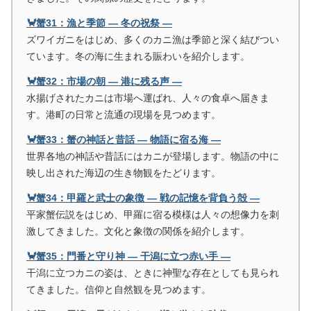
🦀蟹31：漁と季節 ― 冬の祝祭 ―
ズワイガニをはじめ、多くのカニ漁は季節と深く結びつい
ています。冬の海に生まれる賑わいを紹介します。
🦀蟹32：市場の朝 ― 港に残る声 ―
水揚げされたカニは市場へ運ばれ、人々の食卓へ届きま
す。港町の日常と流通の現場を見つめます。
🦀蟹33：蟹の神話と昔話 ― 物語に宿る海 ―
世界各地の神話や昔話にはカニが登場します。物語の中に
映し出された海辺の生き物観をたどります。
🦀蟹34：甲羅と武士の象徴 ― 戦の記憶を背負う殻 ―
平家蟹伝説をはじめ、甲羅に宿る模様は人々の想像力を刺
激してきました。文化と象徴の関係を紹介します。
🦀蟹35：門番と守り神 ― 干潟に立つ赤い手 ―
干潟に立つカニの姿は、ときに神聖な存在としても見られ
てきました。信仰と自然観を見つめます。