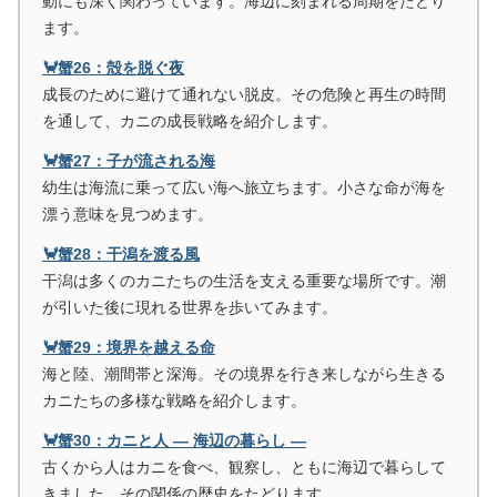
動にも深く関わっています。海辺に刻まれる周期をたどり
ます。
🦀蟹26：殻を脱ぐ夜
成長のために避けて通れない脱皮。その危険と再生の時間
を通して、カニの成長戦略を紹介します。
🦀蟹27：子が流される海
幼生は海流に乗って広い海へ旅立ちます。小さな命が海を
漂う意味を見つめます。
🦀蟹28：干潟を渡る風
干潟は多くのカニたちの生活を支える重要な場所です。潮
が引いた後に現れる世界を歩いてみます。
🦀蟹29：境界を越える命
海と陸、潮間帯と深海。その境界を行き来しながら生きる
カニたちの多様な戦略を紹介します。
🦀蟹30：カニと人 ― 海辺の暮らし ―
古くから人はカニを食べ、観察し、ともに海辺で暮らして
きました。その関係の歴史をたどります。