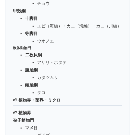
チョウ
甲殻綱
十脚目
エビ（海編）・カニ（海編）・カニ（川編）
等脚目
ウオノエ
軟体動物門
二枚貝綱
アサリ・ホタテ
腹足綱
カタツムリ
頭足綱
タコ
🌱 植物界・菌界・ミクロ
🌱 植物界
被子植物門
マメ目