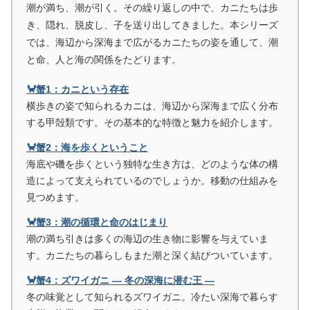
潮が満ち、潮が引く。その繰り返しの中で、カニたちは歩
き、隠れ、脱皮し、子を送り出してきました。本シリーズ
では、海辺から深海まで広がるカニたちの姿を通して、潮
と命、人と海の関係をたどります。
🦀蟹1：カニという存在
横歩きの姿で知られるカニは、海辺から深海まで広く分布
する甲殻類です。その基本的な特徴と魅力を紹介します。
🦀蟹2：海を歩くということ
海底や磯を歩くという独特な生き方は、どのような体の構
造によって支えられているのでしょうか。移動の仕組みを
見つめます。
🦀蟹3：潮の循環と命のはじまり
潮の満ち引きは多くの海辺の生き物に影響を与えていま
す。カニたちの暮らしもまた潮と深く結びついています。
🦀蟹4：ズワイガニ ― 冬の深海に潜む王 ―
冬の味覚として知られるズワイガニ。冷たい深海で暮らす