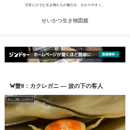
日常にひそむ生き物たちの魅力を、わかりやすく。
せいかつ生き物図鑑
🦀蟹9：カクレガニ ― 波の下の客人
カニ（海）シリーズ