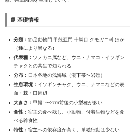
📘 基礎情報
分類：
節足動物門 甲殻亜門 十脚目 クモガニ科 ほか
（種により異なる）
代表種：
ツノガニ属など、ウニ・ナマコ・イソギン
チャクとの共生で知られる
分布：
日本各地の浅海域（潮下帯〜岩礁）
生息環境：
イソギンチャク、ウニ、ナマコなどの表
面・棘・口周辺
大きさ：
甲幅1〜2cm前後の小型種が多い
食性：
宿主の食べ残し、小動物、付着生物などを食
べる雑食性
特性：
宿主への依存度が高く、単独行動は少ない