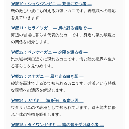
🦀蟹10：ショウジンガニ ― 荒波に立つ者 ―
磯の激しい波にも耐える力強いカニです。岩礁域への適応
を見ていきます。
🦀蟹11：ヒライソガニ ― 風の残る岩陰で ―
海辺の岩場に暮らす代表的なカニです。身近な磯の環境と
の関係を紹介します。
🦀蟹12：ベンケイガニ ― 夕陽を渡る者 ―
汽水域や河口近くに現れるカニです。海と陸の境界を生き
る暮らしを見つめます。
🦀蟹13：スナガニ ― 風と走る白き影 ―
砂浜を高速で走る姿で知られるカニです。砂浜という特殊
な環境への適応を解説します。
🦀蟹14：ガザミ ― 海を翔ける青い刃 ―
ワタリガニの代表種として知られています。遊泳能力に優
れた体の特徴を紹介します。
🦀蟹15：タイワンガザミ ― 南の碧を受け継ぐ者 ―