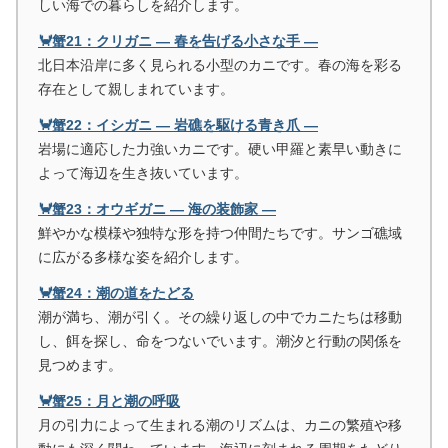
しい海での暮らしを紹介します。
🦀蟹21：クリガニ ― 春を告げる小さな手 ―
北日本沿岸に多く見られる小型のカニです。春の海を彩る
存在として親しまれています。
🦀蟹22：イシガニ ― 岩礁を駆ける青き爪 ―
岩場に適応した力強いカニです。硬い甲羅と素早い動きに
よって海辺を生き抜いています。
🦀蟹23：オウギガニ ― 海の装飾家 ―
鮮やかな模様や独特な形を持つ仲間たちです。サンゴ礁域
に広がる多様な姿を紹介します。
🦀蟹24：潮の道をたどる
潮が満ち、潮が引く。その繰り返しの中でカニたちは移動
し、餌を探し、命をつないでいます。潮汐と行動の関係を
見つめます。
🦀蟹25：月と潮の呼吸
月の引力によって生まれる潮のリズムは、カニの繁殖や移