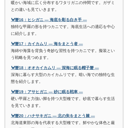
暖かい海域に広く分布するワタリガニの仲間です。ガザミ
との違いも見ていきます。
🦀蟹16：ヒシガニ ― 海底を彫る白き手 ―
独特な甲羅の形を持つカニです。海底生活への適応を中心
に紹介します。
🦀蟹17：カイカムリ ― 海をまとう者 ―
海綿や海藻を背負う奇妙な習性を持つカニです。擬装とい
う戦略を見つめます。
🦀蟹18：オオカイカムリ ― 深海に眠る帽子蟹 ―
深海に暮らす大型のカイカムリです。暗い海での独特な生
態を紹介します。
🦀蟹19：アサヒガニ ― 砂に眠る戦車 ―
硬い甲羅と力強い脚を持つ大型種です。砂底で暮らす生活
を見ていきます。
🦀蟹20：ハナサキガニ ― 北の朱をまとう棘 ―
北海道東部の海を代表する大型種です。鮮やかな体色と厳