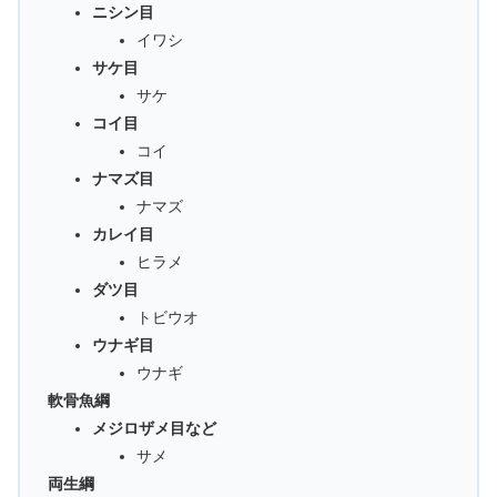
ニシン目
イワシ
サケ目
サケ
コイ目
コイ
ナマズ目
ナマズ
カレイ目
ヒラメ
ダツ目
トビウオ
ウナギ目
ウナギ
軟骨魚綱
メジロザメ目など
サメ
両生綱