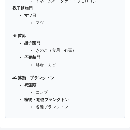
イネ・ムギ・タケ・トウモロコシ
裸子植物門
マツ目
マツ
🍄 菌界
担子菌門
きのこ（食用・有毒）
子嚢菌門
酵母・カビ
🌊 藻類・プランクトン
褐藻類
コンブ
植物・動物プランクトン
各種プランクトン