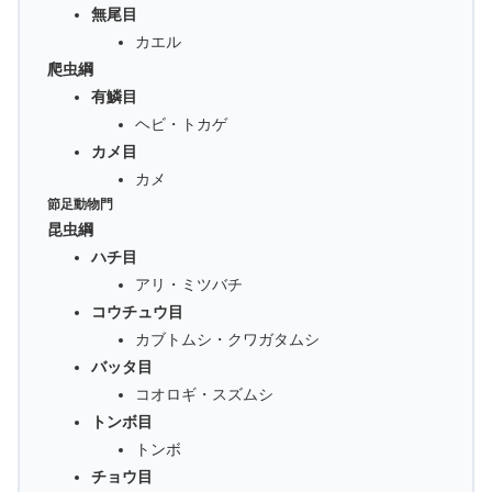
無尾目
カエル
爬虫綱
有鱗目
ヘビ・トカゲ
カメ目
カメ
節足動物門
昆虫綱
ハチ目
アリ・ミツバチ
コウチュウ目
カブトムシ・クワガタムシ
バッタ目
コオロギ・スズムシ
トンボ目
トンボ
チョウ目