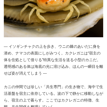
― イソギンチャクの上を歩き、ウニの棘のあいだに身を
潜め、ナマコの表面にしがみつく。カクレガニは“宿主の
体を住処として借りる”特異な生活を送る小型のカニだ。
透明感のある体は海底の光に溶け込み、ほんの一瞬目を離
せば姿が消えてしまう ―
カニの仲間では珍しい「共生専門」の生き物で、海中で生
活基盤を宿主に依存している。波の下で静かに移動しなが
ら、宿主の上で暮らす。ここではカクレガニの特徴、生
態、共生関係を整理していく。