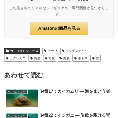
この生き物のリアルなフィギュアや、専門図鑑が見つかりま
す。
Amazonの商品を見る
カニ（海）シリーズ
アサリ
イソギンチャク
カクレガニ
共生
寄生
海底
潮下帯
蟹
あわせて読む
🦀蟹17：カイカムリ ― 海をまとう者
カニ（海）シリーズ
🦀蟹22：イシガニ ― 岩礁を駆ける青
カニ（海）シリーズ