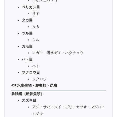
キジ・ニワトリ
ペリカン目
サギ
タカ目
タカ
ツル目
ツル
カモ目
マガモ・潜水ガモ・ハクチョウ
ハト目
ハト
フクロウ目
フクロウ
🐟 水生生物・爬虫類・昆虫
条鰭綱（硬骨魚類）
スズキ目
アジ・サバ・タイ・ブリ・カツオ・マグロ・
カジキ