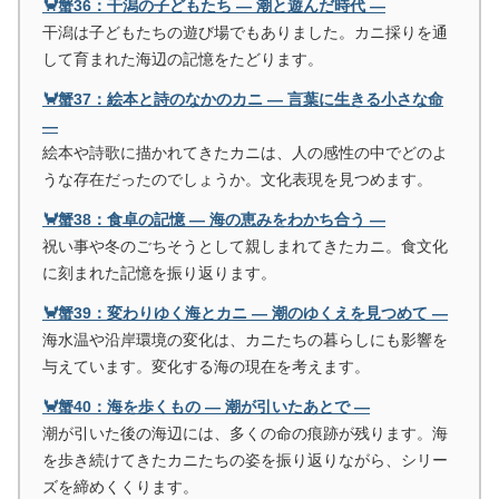
🦀蟹36：干潟の子どもたち ― 潮と遊んだ時代 ―
干潟は子どもたちの遊び場でもありました。カニ採りを通
して育まれた海辺の記憶をたどります。
🦀蟹37：絵本と詩のなかのカニ ― 言葉に生きる小さな命
―
絵本や詩歌に描かれてきたカニは、人の感性の中でどのよ
うな存在だったのでしょうか。文化表現を見つめます。
🦀蟹38：食卓の記憶 ― 海の恵みをわかち合う ―
祝い事や冬のごちそうとして親しまれてきたカニ。食文化
に刻まれた記憶を振り返ります。
🦀蟹39：変わりゆく海とカニ ― 潮のゆくえを見つめて ―
海水温や沿岸環境の変化は、カニたちの暮らしにも影響を
与えています。変化する海の現在を考えます。
🦀蟹40：海を歩くもの ― 潮が引いたあとで ―
潮が引いた後の海辺には、多くの命の痕跡が残ります。海
を歩き続けてきたカニたちの姿を振り返りながら、シリー
ズを締めくくります。