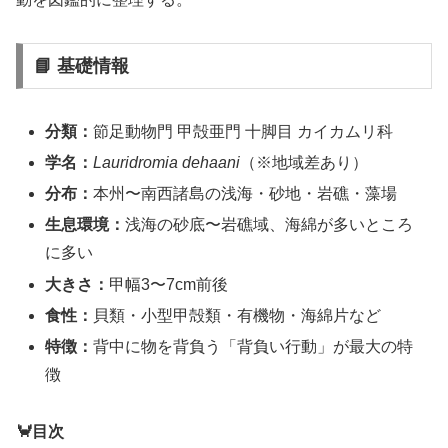
📘 基礎情報
分類：
節足動物門 甲殻亜門 十脚目 カイカムリ科
学名：
Lauridromia dehaani
（※地域差あり）
分布：
本州〜南西諸島の浅海・砂地・岩礁・藻場
生息環境：
浅海の砂底〜岩礁域、海綿が多いところ
に多い
大きさ：
甲幅3〜7cm前後
食性：
貝類・小型甲殻類・有機物・海綿片など
特徴：
背中に物を背負う「背負い行動」が最大の特
徴
🦀目次