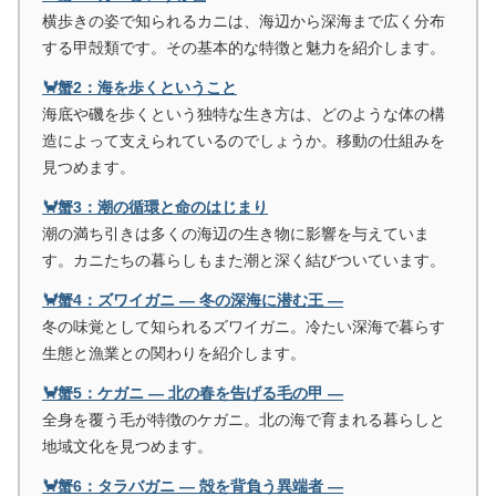
横歩きの姿で知られるカニは、海辺から深海まで広く分布
する甲殻類です。その基本的な特徴と魅力を紹介します。
🦀蟹2：海を歩くということ
海底や磯を歩くという独特な生き方は、どのような体の構
造によって支えられているのでしょうか。移動の仕組みを
見つめます。
🦀蟹3：潮の循環と命のはじまり
潮の満ち引きは多くの海辺の生き物に影響を与えていま
す。カニたちの暮らしもまた潮と深く結びついています。
🦀蟹4：ズワイガニ ― 冬の深海に潜む王 ―
冬の味覚として知られるズワイガニ。冷たい深海で暮らす
生態と漁業との関わりを紹介します。
🦀蟹5：ケガニ ― 北の春を告げる毛の甲 ―
全身を覆う毛が特徴のケガニ。北の海で育まれる暮らしと
地域文化を見つめます。
🦀蟹6：タラバガニ ― 殻を背負う異端者 ―