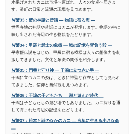
水揚げされたカニは市場へ運ばれ、人々の食卓へ届きま
す。港町の日常と流通の現場を見つめます。
🦀蟹33：蟹の神話と昔話 ― 物語に宿る海 ―
世界各地の神話や昔話にはカニが登場します。物語の中に
映し出された海辺の生き物観をたどります。
🦀蟹34：甲羅と武士の象徴 ― 戦の記憶を背負う殻 ―
平家蟹伝説をはじめ、甲羅に宿る模様は人々の想像力を刺
激してきました。文化と象徴の関係を紹介します。
🦀蟹35：門番と守り神 ― 干潟に立つ赤い手 ―
干潟に立つカニの姿は、ときに神聖な存在としても見られ
てきました。信仰と自然観を見つめます。
🦀蟹36：干潟の子どもたち ― 潮と遊んだ時代 ―
干潟は子どもたちの遊び場でもありました。カニ採りを通
して育まれた海辺の記憶をたどります。
🦀蟹37：絵本と詩のなかのカニ ― 言葉に生きる小さな命
―