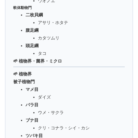
ウオノエ
軟体動物門
二枚貝綱
アサリ・ホタテ
腹足綱
カタツムリ
頭足綱
タコ
🌱 植物界・菌界・ミクロ
🌱 植物界
被子植物門
マメ目
ダイズ
バラ目
ウメ・サクラ
ブナ目
クリ・コナラ・シイ・カシ
ツバキ目