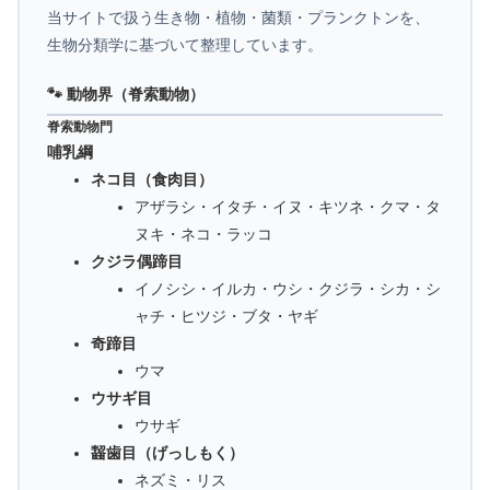
当サイトで扱う生き物・植物・菌類・プランクトンを、
生物分類学に基づいて整理しています。
🐾 動物界（脊索動物）
脊索動物門
哺乳綱
ネコ目（食肉目）
アザラシ・イタチ・イヌ・キツネ・クマ・タ
ヌキ・ネコ・ラッコ
クジラ偶蹄目
イノシシ・イルカ・ウシ・クジラ・シカ・シ
ャチ・ヒツジ・ブタ・ヤギ
奇蹄目
ウマ
ウサギ目
ウサギ
齧歯目（げっしもく）
ネズミ・リス