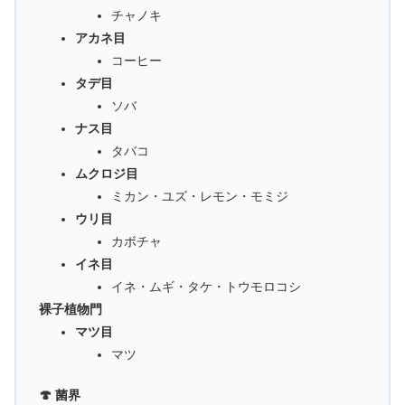
チャノキ
アカネ目
コーヒー
タデ目
ソバ
ナス目
タバコ
ムクロジ目
ミカン・ユズ・レモン・モミジ
ウリ目
カボチャ
イネ目
イネ・ムギ・タケ・トウモロコシ
裸子植物門
マツ目
マツ
🍄 菌界