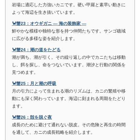
岩場に適応した力強いカニです。硬い甲羅と素早い動きに
よって海辺を生き抜いています。
🦀蟹23：オウギガニ ― 海の装飾家 ―
鮮やかな模様や独特な形を持つ仲間たちです。サンゴ礁域
に広がる多様な姿を紹介します。
🦀蟹24：潮の道をたどる
潮が満ち、潮が引く。その繰り返しの中でカニたちは移動
し、餌を探し、命をつないでいます。潮汐と行動の関係を
見つめます。
🦀蟹25：月と潮の呼吸
月の引力によって生まれる潮のリズムは、カニの繁殖や移
動にも深く関わっています。海辺に刻まれる周期をたどり
ます。
🦀蟹26：殻を脱ぐ夜
成長のために避けて通れない脱皮。その危険と再生の時間
を通して、カニの成長戦略を紹介します。