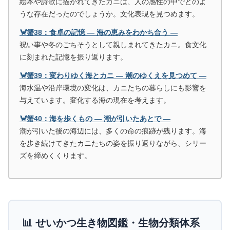
絵本や詩歌に描かれてきたカニは、人の感性の中でどのよ
うな存在だったのでしょうか。文化表現を見つめます。
🦀蟹38：食卓の記憶 ― 海の恵みをわかち合う ―
祝い事や冬のごちそうとして親しまれてきたカニ。食文化
に刻まれた記憶を振り返ります。
🦀蟹39：変わりゆく海とカニ ― 潮のゆくえを見つめて ―
海水温や沿岸環境の変化は、カニたちの暮らしにも影響を
与えています。変化する海の現在を考えます。
🦀蟹40：海を歩くもの ― 潮が引いたあとで ―
潮が引いた後の海辺には、多くの命の痕跡が残ります。海
を歩き続けてきたカニたちの姿を振り返りながら、シリー
ズを締めくくります。
📊 せいかつ生き物図鑑・生物分類体系