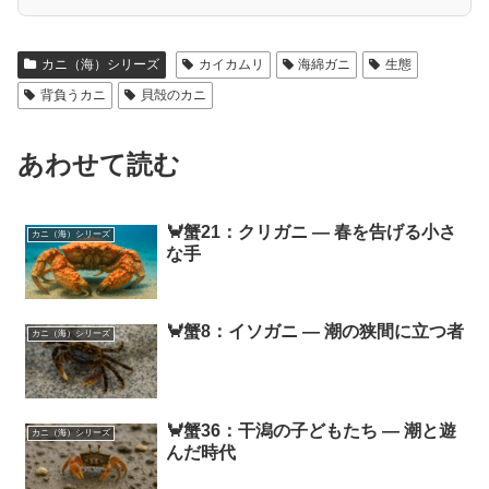
カニ（海）シリーズ
カイカムリ
海綿ガニ
生態
背負うカニ
貝殻のカニ
あわせて読む
🦀蟹21：クリガニ ― 春を告げる小さ
カニ（海）シリーズ
な手
🦀蟹8：イソガニ ― 潮の狭間に立つ者
カニ（海）シリーズ
🦀蟹36：干潟の子どもたち ― 潮と遊
カニ（海）シリーズ
んだ時代