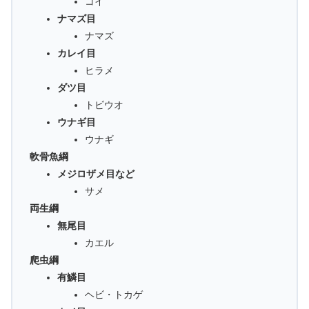
コイ
ナマズ目
ナマズ
カレイ目
ヒラメ
ダツ目
トビウオ
ウナギ目
ウナギ
軟骨魚綱
メジロザメ目など
サメ
両生綱
無尾目
カエル
爬虫綱
有鱗目
ヘビ・トカゲ