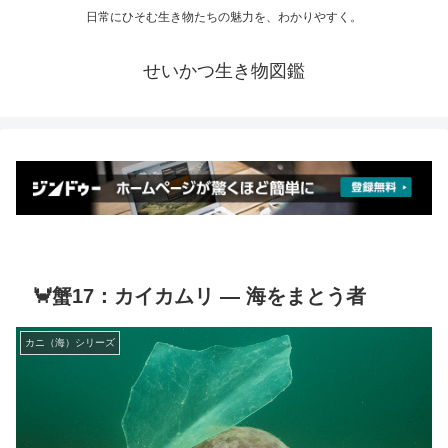
日常にひそむ生き物たちの魅力を、わかりやすく。
せいかつ生き物図鑑
🦀蟹17：カイカムリ ― 海をまとう者
カニ（海）シリーズ