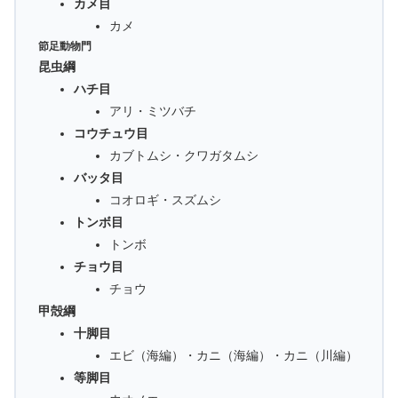
カメ目
カメ
節足動物門
昆虫綱
ハチ目
アリ・ミツバチ
コウチュウ目
カブトムシ・クワガタムシ
バッタ目
コオロギ・スズムシ
トンボ目
トンボ
チョウ目
チョウ
甲殻綱
十脚目
エビ（海編）・カニ（海編）・カニ（川編）
等脚目