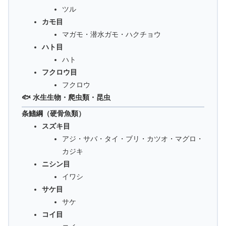
ツル
カモ目
マガモ・潜水ガモ・ハクチョウ
ハト目
ハト
フクロウ目
フクロウ
🐟 水生生物・爬虫類・昆虫
条鰭綱（硬骨魚類）
スズキ目
アジ・サバ・タイ・ブリ・カツオ・マグロ・
カジキ
ニシン目
イワシ
サケ目
サケ
コイ目