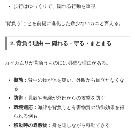
歩行はゆっくりで、隠れる行動を重視
“背負う”ことを前提に進化した数少ないカニと言える。
2. 背負う理由 ― 隠れる・守る・まとまる
カイカムリが背負うものには明確な理由がある。
擬態：
背中の物が体を覆い、外敵から目立たなくな
る
防御：
貝殻や海綿が外部からの攻撃を防ぐ
環境適応：
海綿を背負うと有害物質の防御効果を得
られる例も
移動時の遮蔽物：
身を隠しながら移動できる