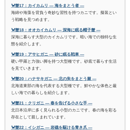
🦀蟹17：カイカムリ ― 海をまとう者 ―
海綿や海藻を背負う奇妙な習性を持つカニです。擬装とい
う戦略を見つめます。
🦀蟹18：オオカイカムリ ― 深海に眠る帽子蟹 ―
深海に暮らす大型のカイカムリです。暗い海での独特な生
態を紹介します。
🦀蟹19：アサヒガニ ― 砂に眠る戦車 ―
硬い甲羅と力強い脚を持つ大型種です。砂底で暮らす生活
を見ていきます。
🦀蟹20：ハナサキガニ ― 北の朱をまとう棘 ―
北海道東部の海を代表する大型種です。鮮やかな体色と厳
しい海での暮らしを紹介します。
🦀蟹21：クリガニ ― 春を告げる小さな手 ―
北日本沿岸に多く見られる小型のカニです。春の海を彩る
存在として親しまれています。
🦀蟹22：イシガニ ― 岩礁を駆ける青き爪 ―