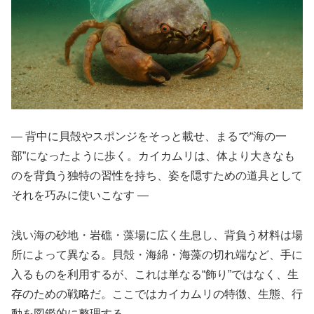
― 背中に貝殻やスポンジをそっと載せ、まるで“海の一
部”になったように歩く。カイカムリは、体より大きなも
のを背負う独特の習性を持ち、姿を隠すための道具として
それを巧みに使いこなす ―
浅い海の砂地・岩礁・藻場に広く生息し、背負う材料は場
所によって異なる。貝殻・海綿・海藻の切れ端など、手に
入るものを利用するが、これは単なる“飾り”ではなく、生
存のための戦略だ。ここではカイカムリの特徴、生態、行
動を図鑑的に整理する。