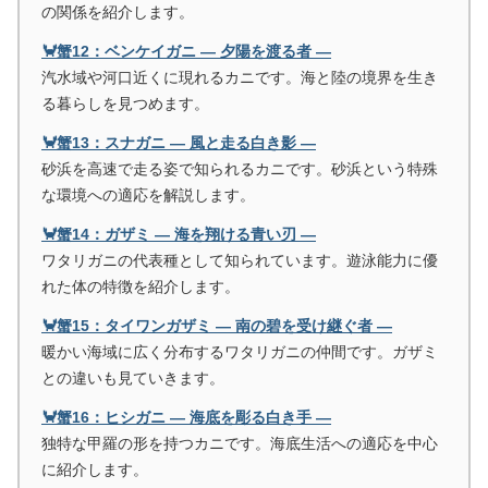
の関係を紹介します。
🦀蟹12：ベンケイガニ ― 夕陽を渡る者 ―
汽水域や河口近くに現れるカニです。海と陸の境界を生き
る暮らしを見つめます。
🦀蟹13：スナガニ ― 風と走る白き影 ―
砂浜を高速で走る姿で知られるカニです。砂浜という特殊
な環境への適応を解説します。
🦀蟹14：ガザミ ― 海を翔ける青い刃 ―
ワタリガニの代表種として知られています。遊泳能力に優
れた体の特徴を紹介します。
🦀蟹15：タイワンガザミ ― 南の碧を受け継ぐ者 ―
暖かい海域に広く分布するワタリガニの仲間です。ガザミ
との違いも見ていきます。
🦀蟹16：ヒシガニ ― 海底を彫る白き手 ―
独特な甲羅の形を持つカニです。海底生活への適応を中心
に紹介します。