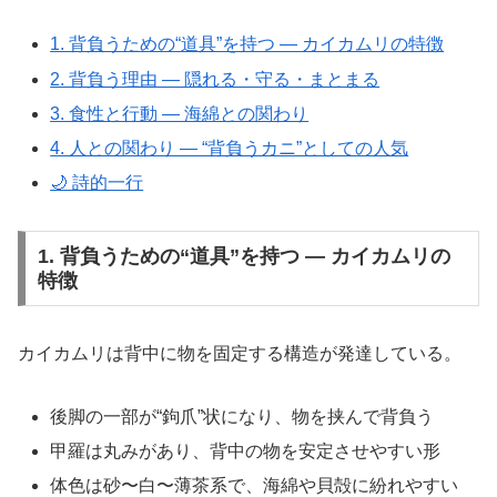
1. 背負うための“道具”を持つ ― カイカムリの特徴
2. 背負う理由 ― 隠れる・守る・まとまる
3. 食性と行動 ― 海綿との関わり
4. 人との関わり ― “背負うカニ”としての人気
🌙 詩的一行
1. 背負うための“道具”を持つ ― カイカムリの
特徴
カイカムリは背中に物を固定する構造が発達している。
後脚の一部が“鉤爪”状になり、物を挟んで背負う
甲羅は丸みがあり、背中の物を安定させやすい形
体色は砂〜白〜薄茶系で、海綿や貝殻に紛れやすい