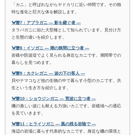
「カニ」と呼ばれながらヤドカリに近い仲間です。その独
特な進化と巨大な体を解説します。
🦀蟹7：アブラガニ ― 影を継ぐ者 ―
タラバガニに似た大型種として知られています。見分け方
と生態の違いを紹介します。
🦀蟹8：イソガニ ― 潮の狭間に立つ者 ―
岩礁や防波堤でよく見られる身近なカニです。潮間帯での
暮らしを見つめます。
🦀蟹9：カクレガニ ― 波の下の客人 ―
貝やナマコなど他の生物の中で暮らす小型のカニです。共
生という生き方を紹介します。
🦀蟹10：ショウジンガニ ― 荒波に立つ者 ―
磯の激しい波にも耐える力強いカニです。岩礁域への適応
を見ていきます。
🦀蟹11：ヒライソガニ ― 風の残る岩陰で ―
海辺の岩場に暮らす代表的なカニです。身近な磯の環境と