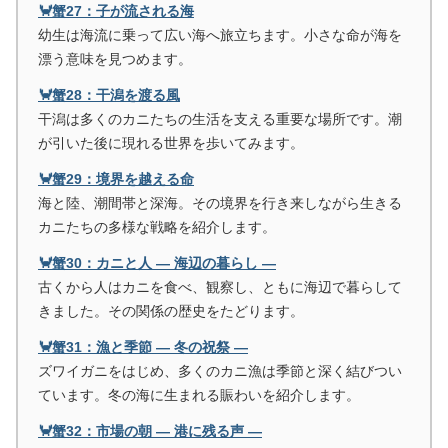
🦀蟹27：子が流される海
幼生は海流に乗って広い海へ旅立ちます。小さな命が海を
漂う意味を見つめます。
🦀蟹28：干潟を渡る風
干潟は多くのカニたちの生活を支える重要な場所です。潮
が引いた後に現れる世界を歩いてみます。
🦀蟹29：境界を越える命
海と陸、潮間帯と深海。その境界を行き来しながら生きる
カニたちの多様な戦略を紹介します。
🦀蟹30：カニと人 ― 海辺の暮らし ―
古くから人はカニを食べ、観察し、ともに海辺で暮らして
きました。その関係の歴史をたどります。
🦀蟹31：漁と季節 ― 冬の祝祭 ―
ズワイガニをはじめ、多くのカニ漁は季節と深く結びつい
ています。冬の海に生まれる賑わいを紹介します。
🦀蟹32：市場の朝 ― 港に残る声 ―