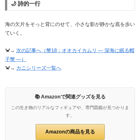
🌙 詩的一行
海の欠片をそっと背にのせて、小さな影が静かな底を歩い
ていく。
🦀→
次の記事へ（蟹18：オオカイカムリ ― 深海に眠る帽
子蟹 ―）
🦀→
カニシリーズ一覧へ
📚 Amazonで関連グッズを見る
この生き物のリアルなフィギュアや、専門図鑑が見つかりま
す。
Amazonの商品を見る