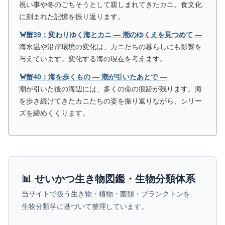
祝い事や冬のごちそうとして親しまれてきたカニ。食文化
に刻まれた記憶を振り返ります。
🦀蟹39：変わりゆく海とカニ ― 潮のゆくえを見つめて ―
海水温や沿岸環境の変化は、カニたちの暮らしにも影響を
与えています。変化する海の現在を考えます。
🦀蟹40：海を歩くもの ― 潮が引いたあとで ―
潮が引いた後の海辺には、多くの命の痕跡が残ります。海
を歩き続けてきたカニたちの姿を振り返りながら、シリー
ズを締めくくります。
📊 せいかつ生き物図鑑・生物分類体系
当サイトで扱う生き物・植物・菌類・プランクトンを、
生物分類学に基づいて整理しています。