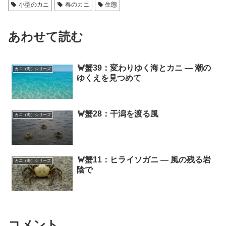
小型のカニ
春のカニ
生態
あわせて読む
🦀蟹39：変わりゆく海とカニ ― 潮の
カニ（海）シリーズ
ゆくえを見つめて
🦀蟹28：干潟を渡る風
カニ（海）シリーズ
🦀蟹11：ヒライソガニ ― 風の残る岩
カニ（海）シリーズ
陰で
コメント