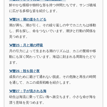
鮮やかな模様や独特な形を持つ仲間たちです。サンゴ礁域
に広がる多様な姿を紹介します。
🦀蟹24：潮の道をたどる
潮が満ち、潮が引く。その繰り返しの中でカニたちは移動
し、餌を探し、命をつないでいます。潮汐と行動の関係を
見つめます。
🦀蟹25：月と潮の呼吸
月の引力によって生まれる潮のリズムは、カニの繁殖や移
動にも深く関わっています。海辺に刻まれる周期をたどり
ます。
🦀蟹26：殻を脱ぐ夜
成長のために避けて通れない脱皮。その危険と再生の時間
を通して、カニの成長戦略を紹介します。
🦀蟹27：子が流される海
幼生は海流に乗って広い海へ旅立ちます。小さな命が海を
漂う意味を見つめます。