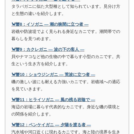
タラバガニに似た大型種として知られています。見分け方
と生態の違いを紹介します。
🦀蟹8：イソガニ ― 潮の狭間に立つ者 ―
岩礁や防波堤でよく見られる身近なカニです。潮間帯での
暮らしを見つめます。
🦀蟹9：カクレガニ ― 波の下の客人 ―
貝やナマコなど他の生物の中で暮らす小型のカニです。共
生という生き方を紹介します。
🦀蟹10：ショウジンガニ ― 荒波に立つ者 ―
磯の激しい波にも耐える力強いカニです。岩礁域への適応
を見ていきます。
🦀蟹11：ヒライソガニ ― 風の残る岩陰で ―
海辺の岩場に暮らす代表的なカニです。身近な磯の環境と
の関係を紹介します。
🦀蟹12：ベンケイガニ ― 夕陽を渡る者 ―
汽水域や河口近くに現れるカニです。海と陸の境界を生き