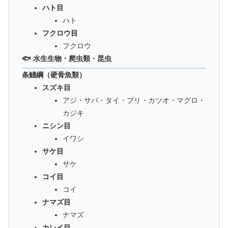
ハト目
ハト
フクロウ目
フクロウ
🐟 水生生物・爬虫類・昆虫
条鰭綱（硬骨魚類）
スズキ目
アジ・サバ・タイ・ブリ・カツオ・マグロ・
カジキ
ニシン目
イワシ
サケ目
サケ
コイ目
コイ
ナマズ目
ナマズ
カレイ目