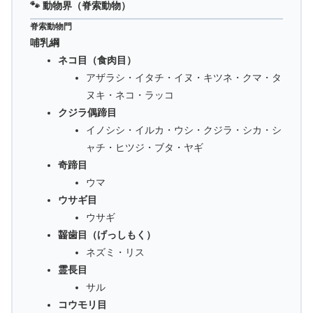
🐾 動物界（脊索動物）
脊索動物門
哺乳綱
ネコ目（食肉目）
アザラシ・イタチ・イヌ・キツネ・クマ・タ
ヌキ・ネコ・ラッコ
クジラ偶蹄目
イノシシ・イルカ・ウシ・クジラ・シカ・シ
ャチ・ヒツジ・ブタ・ヤギ
奇蹄目
ウマ
ウサギ目
ウサギ
齧歯目（げっしもく）
ネズミ・リス
霊長目
サル
コウモリ目