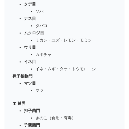
タデ目
ソバ
ナス目
タバコ
ムクロジ目
ミカン・ユズ・レモン・モミジ
ウリ目
カボチャ
イネ目
イネ・ムギ・タケ・トウモロコシ
裸子植物門
マツ目
マツ
🍄 菌界
担子菌門
きのこ（食用・有毒）
子嚢菌門