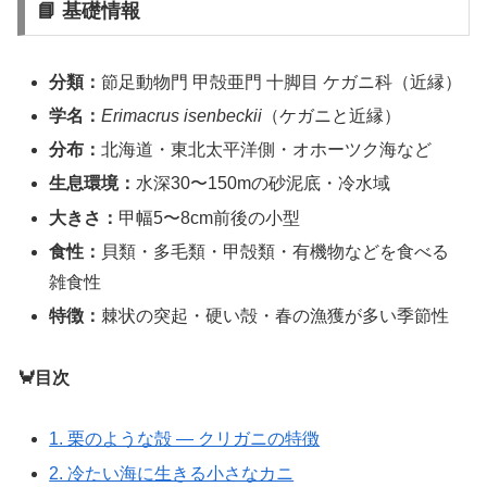
📘 基礎情報
分類：
節足動物門 甲殻亜門 十脚目 ケガニ科（近縁）
学名：
Erimacrus isenbeckii
（ケガニと近縁）
分布：
北海道・東北太平洋側・オホーツク海など
生息環境：
水深30〜150mの砂泥底・冷水域
大きさ：
甲幅5〜8cm前後の小型
食性：
貝類・多毛類・甲殻類・有機物などを食べる
雑食性
特徴：
棘状の突起・硬い殻・春の漁獲が多い季節性
🦀目次
1. 栗のような殻 ― クリガニの特徴
2. 冷たい海に生きる小さなカニ