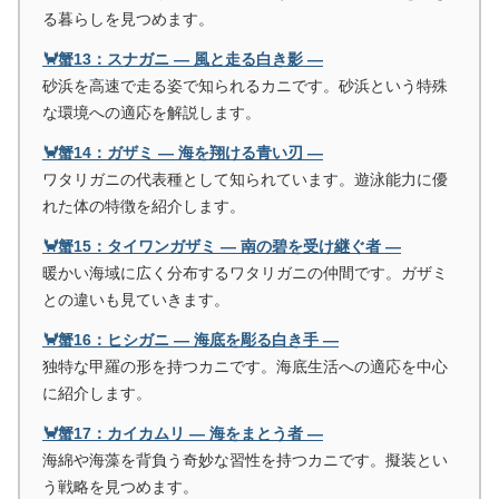
る暮らしを見つめます。
🦀蟹13：スナガニ ― 風と走る白き影 ―
砂浜を高速で走る姿で知られるカニです。砂浜という特殊
な環境への適応を解説します。
🦀蟹14：ガザミ ― 海を翔ける青い刃 ―
ワタリガニの代表種として知られています。遊泳能力に優
れた体の特徴を紹介します。
🦀蟹15：タイワンガザミ ― 南の碧を受け継ぐ者 ―
暖かい海域に広く分布するワタリガニの仲間です。ガザミ
との違いも見ていきます。
🦀蟹16：ヒシガニ ― 海底を彫る白き手 ―
独特な甲羅の形を持つカニです。海底生活への適応を中心
に紹介します。
🦀蟹17：カイカムリ ― 海をまとう者 ―
海綿や海藻を背負う奇妙な習性を持つカニです。擬装とい
う戦略を見つめます。