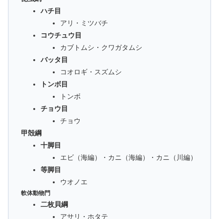
ハチ目
アリ・ミツバチ
コウチュウ目
カブトムシ・クワガタムシ
バッタ目
コオロギ・スズムシ
トンボ目
トンボ
チョウ目
チョウ
甲殻綱
十脚目
エビ（海編）・カニ（海編）・カニ（川編）
等脚目
ウオノエ
軟体動物門
二枚貝綱
アサリ・ホタテ