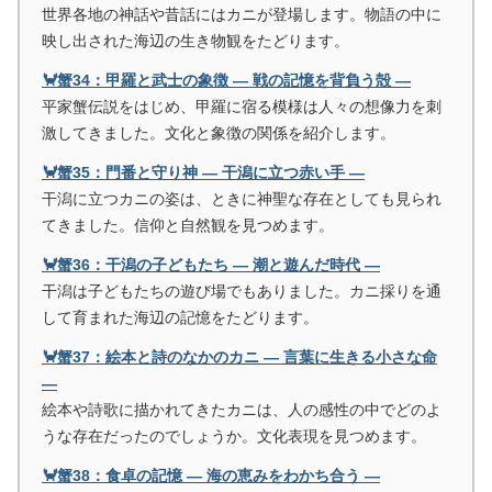
世界各地の神話や昔話にはカニが登場します。物語の中に
映し出された海辺の生き物観をたどります。
🦀蟹34：甲羅と武士の象徴 ― 戦の記憶を背負う殻 ―
平家蟹伝説をはじめ、甲羅に宿る模様は人々の想像力を刺
激してきました。文化と象徴の関係を紹介します。
🦀蟹35：門番と守り神 ― 干潟に立つ赤い手 ―
干潟に立つカニの姿は、ときに神聖な存在としても見られ
てきました。信仰と自然観を見つめます。
🦀蟹36：干潟の子どもたち ― 潮と遊んだ時代 ―
干潟は子どもたちの遊び場でもありました。カニ採りを通
して育まれた海辺の記憶をたどります。
🦀蟹37：絵本と詩のなかのカニ ― 言葉に生きる小さな命
―
絵本や詩歌に描かれてきたカニは、人の感性の中でどのよ
うな存在だったのでしょうか。文化表現を見つめます。
🦀蟹38：食卓の記憶 ― 海の恵みをわかち合う ―