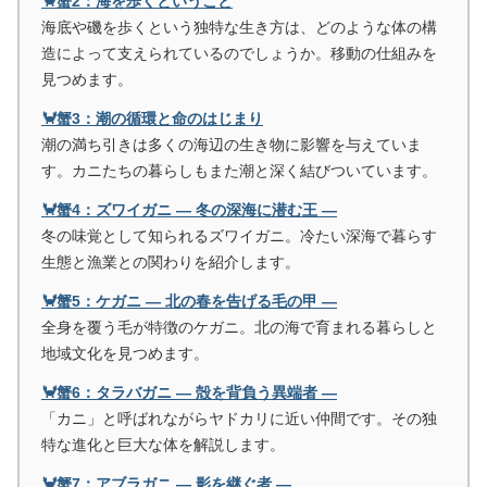
🦀蟹2：海を歩くということ
海底や磯を歩くという独特な生き方は、どのような体の構
造によって支えられているのでしょうか。移動の仕組みを
見つめます。
🦀蟹3：潮の循環と命のはじまり
潮の満ち引きは多くの海辺の生き物に影響を与えていま
す。カニたちの暮らしもまた潮と深く結びついています。
🦀蟹4：ズワイガニ ― 冬の深海に潜む王 ―
冬の味覚として知られるズワイガニ。冷たい深海で暮らす
生態と漁業との関わりを紹介します。
🦀蟹5：ケガニ ― 北の春を告げる毛の甲 ―
全身を覆う毛が特徴のケガニ。北の海で育まれる暮らしと
地域文化を見つめます。
🦀蟹6：タラバガニ ― 殻を背負う異端者 ―
「カニ」と呼ばれながらヤドカリに近い仲間です。その独
特な進化と巨大な体を解説します。
🦀蟹7：アブラガニ ― 影を継ぐ者 ―