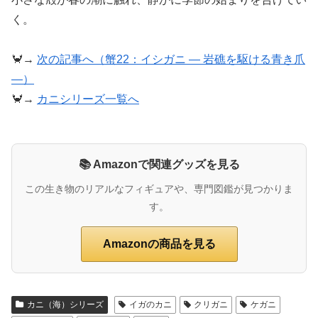
く。
🦀→
次の記事へ（蟹22：イシガニ ― 岩礁を駆ける青き爪
―）
🦀→
カニシリーズ一覧へ
📚 Amazonで関連グッズを見る
この生き物のリアルなフィギュアや、専門図鑑が見つかりま
す。
Amazonの商品を見る
カニ（海）シリーズ
イガのカニ
クリガニ
ケガニ