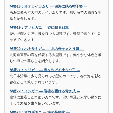
🦀蟹18：オオカイカムリ ― 深海に眠る帽子蟹 ―
深海に暮らす大型のカイカムリです。暗い海での独特な生
態を紹介します。
🦀蟹19：アサヒガニ ― 砂に眠る戦車 ―
硬い甲羅と力強い脚を持つ大型種です。砂底で暮らす生活
を見ていきます。
🦀蟹20：ハナサキガニ ― 北の朱をまとう棘 ―
北海道東部の海を代表する大型種です。鮮やかな体色と厳
しい海での暮らしを紹介します。
🦀蟹21：クリガニ ― 春を告げる小さな手 ―
北日本沿岸に多く見られる小型のカニです。春の海を彩る
存在として親しまれています。
🦀蟹22：イシガニ ― 岩礁を駆ける青き爪 ―
岩場に適応した力強いカニです。硬い甲羅と素早い動きに
よって海辺を生き抜いています。
🦀蟹23：オウギガニ ― 海の装飾家 ―