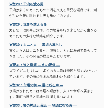
🦀蟹28：干潟を渡る風
干潟は多くのカニたちの生活を支える重要な場所です。潮
が引いた後に現れる世界を歩いてみます。
🦀蟹29：境界を越える命
海と陸、潮間帯と深海。その境界を行き来しながら生きる
カニたちの多様な戦略を紹介します。
🦀蟹30：カニと人 ― 海辺の暮らし ―
古くから人はカニを食べ、観察し、ともに海辺で暮らして
きました。その関係の歴史をたどります。
🦀蟹31：漁と季節 ― 冬の祝祭 ―
ズワイガニをはじめ、多くのカニ漁は季節と深く結びつい
ています。冬の海に生まれる賑わいを紹介します。
🦀蟹32：市場の朝 ― 港に残る声 ―
水揚げされたカニは市場へ運ばれ、人々の食卓へ届きま
す。港町の日常と流通の現場を見つめます。
🦀蟹33：蟹の神話と昔話 ― 物語に宿る海 ―