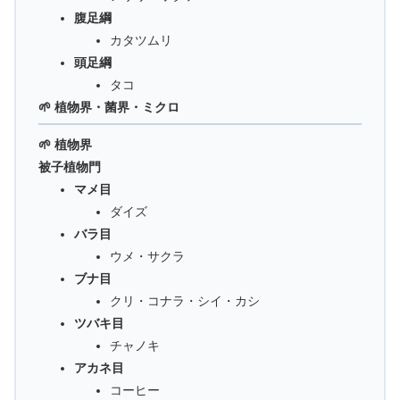
腹足綱
カタツムリ
頭足綱
タコ
🌱 植物界・菌界・ミクロ
🌱 植物界
被子植物門
マメ目
ダイズ
バラ目
ウメ・サクラ
ブナ目
クリ・コナラ・シイ・カシ
ツバキ目
チャノキ
アカネ目
コーヒー