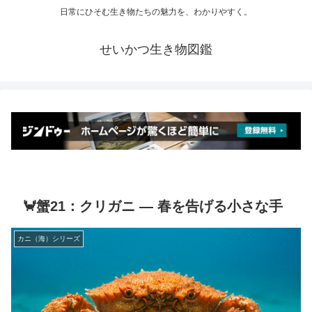
日常にひそむ生き物たちの魅力を、わかりやすく。
せいかつ生き物図鑑
🦀蟹21：クリガニ ― 春を告げる小さな手
カニ（海）シリーズ