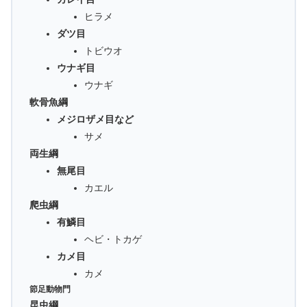
ヒラメ
ダツ目
トビウオ
ウナギ目
ウナギ
軟骨魚綱
メジロザメ目など
サメ
両生綱
無尾目
カエル
爬虫綱
有鱗目
ヘビ・トカゲ
カメ目
カメ
節足動物門
昆虫綱