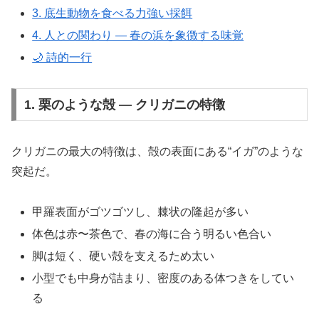
3. 底生動物を食べる力強い採餌
4. 人との関わり ― 春の浜を象徴する味覚
🌙 詩的一行
1. 栗のような殻 ― クリガニの特徴
クリガニの最大の特徴は、殻の表面にある“イガ”のような
突起だ。
甲羅表面がゴツゴツし、棘状の隆起が多い
体色は赤〜茶色で、春の海に合う明るい色合い
脚は短く、硬い殻を支えるため太い
小型でも中身が詰まり、密度のある体つきをしてい
る