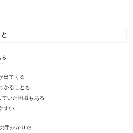
こと
ある。
が出てくる
わかることも
していた地域もある
やすい
然の手がかりだ。