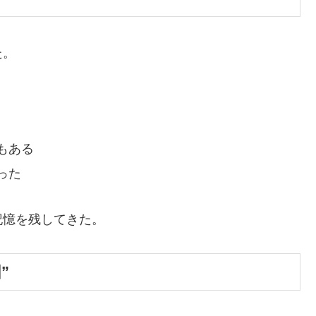
た。
もある
った
記憶を残してきた。
”