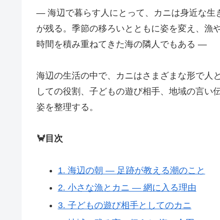
― 海辺で暮らす人にとって、カニは身近な生
が残る。季節の移ろいとともに姿を変え、漁
時間を積み重ねてきた海の隣人でもある ―
海辺の生活の中で、カニはさまざまな形で人
しての役割、子どもの遊び相手、地域の言い
姿を整理する。
🦀目次
1. 海辺の朝 ― 足跡が教える潮のこと
2. 小さな漁とカニ ― 網に入る理由
3. 子どもの遊び相手としてのカニ