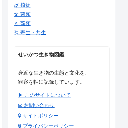
🌿 植物
🍄 菌類
💧 藻類
🪱 寄生・共生
せいかつ生き物図鑑
身近な生き物の生態と文化を、
観察を軸に記録しています。
▶ このサイトについて
✉ お問い合わせ
🔒 サイトポリシー
🔒 プライバシーポリシー