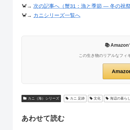
🦀→
次の記事へ（蟹31：漁と季節 ― 冬の祝
🦀→
カニシリーズ一覧へ
📚 Ama
この生き物のリアルなフィ
Amaz
カニ（海）シリーズ
カニ 足跡
文化
海辺の暮ら
あわせて読む