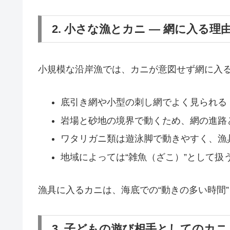
2. 小さな漁とカニ ― 網に入る理
小規模な沿岸漁では、カニが意図せず網に入
底引き網や小型の刺し網でよく見られる
岩場と砂地の境界で動くため、網の進路
ワタリガニ類は遊泳脚で動きやすく、漁
地域によっては“雑魚（ざこ）”として扱
漁具に入るカニは、海底での“動きの多い時間
3. 子どもの遊び相手としてのカニ