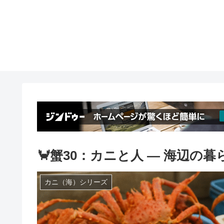
🦀蟹30：カニと人 ― 海辺の暮
カニ（海）シリーズ