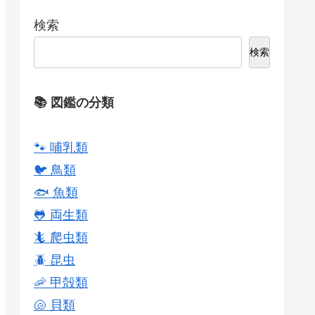
検索
検索
📚 図鑑の分類
🐾 哺乳類
🐦 鳥類
🐟 魚類
🐸 両生類
🦎 爬虫類
🪲 昆虫
🦐 甲殻類
🐚 貝類