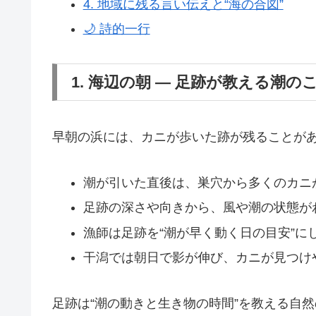
4. 地域に残る言い伝えと“海の合図”
🌙 詩的一行
1. 海辺の朝 ― 足跡が教える潮の
早朝の浜には、カニが歩いた跡が残ることが
潮が引いた直後は、巣穴から多くのカニ
足跡の深さや向きから、風や潮の状態が
漁師は足跡を“潮が早く動く日の目安”に
干潟では朝日で影が伸び、カニが見つけ
足跡は“潮の動きと生き物の時間”を教える自