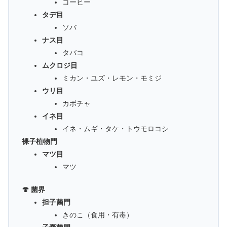
コーヒー
タデ目
ソバ
ナス目
タバコ
ムクロジ目
ミカン・ユズ・レモン・モミジ
ウリ目
カボチャ
イネ目
イネ・ムギ・タケ・トウモロコシ
裸子植物門
マツ目
マツ
🍄 菌界
担子菌門
きのこ（食用・有毒）