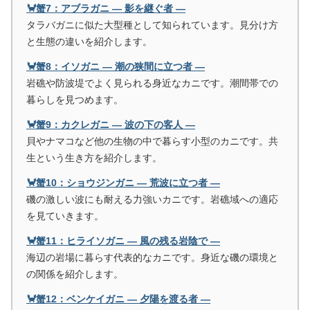
🦀蟹7：アブラガニ ― 影を継ぐ者 ―
タラバガニに似た大型種として知られています。見分け方
と生態の違いを紹介します。
🦀蟹8：イソガニ ― 潮の狭間に立つ者 ―
岩礁や防波堤でよく見られる身近なカニです。潮間帯での
暮らしを見つめます。
🦀蟹9：カクレガニ ― 波の下の客人 ―
貝やナマコなど他の生物の中で暮らす小型のカニです。共
生という生き方を紹介します。
🦀蟹10：ショウジンガニ ― 荒波に立つ者 ―
磯の激しい波にも耐える力強いカニです。岩礁域への適応
を見ていきます。
🦀蟹11：ヒライソガニ ― 風の残る岩陰で ―
海辺の岩場に暮らす代表的なカニです。身近な磯の環境と
の関係を紹介します。
🦀蟹12：ベンケイガニ ― 夕陽を渡る者 ―