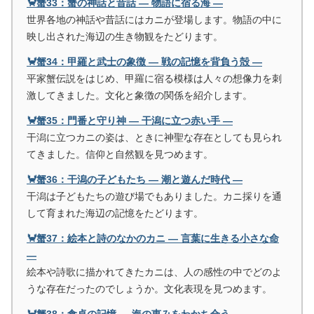
🦀蟹33：蟹の神話と昔話 ― 物語に宿る海 ―
世界各地の神話や昔話にはカニが登場します。物語の中に
映し出された海辺の生き物観をたどります。
🦀蟹34：甲羅と武士の象徴 ― 戦の記憶を背負う殻 ―
平家蟹伝説をはじめ、甲羅に宿る模様は人々の想像力を刺
激してきました。文化と象徴の関係を紹介します。
🦀蟹35：門番と守り神 ― 干潟に立つ赤い手 ―
干潟に立つカニの姿は、ときに神聖な存在としても見られ
てきました。信仰と自然観を見つめます。
🦀蟹36：干潟の子どもたち ― 潮と遊んだ時代 ―
干潟は子どもたちの遊び場でもありました。カニ採りを通
して育まれた海辺の記憶をたどります。
🦀蟹37：絵本と詩のなかのカニ ― 言葉に生きる小さな命
―
絵本や詩歌に描かれてきたカニは、人の感性の中でどのよ
うな存在だったのでしょうか。文化表現を見つめます。
🦀蟹38：食卓の記憶 ― 海の恵みをわかち合う ―