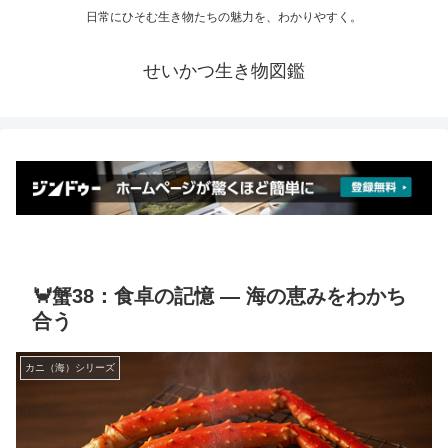
日常にひそむ生き物たちの魅力を、わかりやすく。
せいかつ生き物図鑑
🦀蟹38：食卓の記憶 ― 海の恵みをわかち
合う
カニ（海）シリーズ