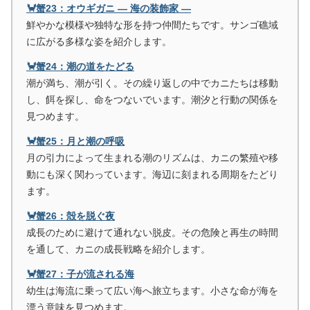
🦀蟹23：オウギガニ ― 海の装飾家 ―
鮮やかな模様や独特な形を持つ仲間たちです。サンゴ礁域
に広がる多様な姿を紹介します。
🦀蟹24：潮の道をたどる
潮が満ち、潮が引く。その繰り返しの中でカニたちは移動
し、餌を探し、命をつないでいます。潮汐と行動の関係を
見つめます。
🦀蟹25：月と潮の呼吸
月の引力によって生まれる潮のリズムは、カニの繁殖や移
動にも深く関わっています。海辺に刻まれる周期をたどり
ます。
🦀蟹26：殻を脱ぐ夜
成長のために避けて通れない脱皮。その危険と再生の時間
を通して、カニの成長戦略を紹介します。
🦀蟹27：子が流される海
幼生は海流に乗って広い海へ旅立ちます。小さな命が海を
漂う意味を見つめます。