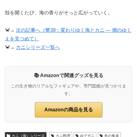
殻を開くたび、海の香りがそっと広がっていく。
🦀→
次の記事へ（蟹39：変わりゆく海とカニ ― 潮のゆく
えを見つめて）
🦀→
カニシリーズ一覧へ
📚 Amazonで関連グッズを見る
この生き物のリアルなフィギュアや、専門図鑑が見つかりま
す。
Amazonの商品を見る
カニ（海）シリーズ
カニ料理
ゆでガニ
冬の食卓