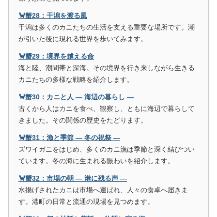
🦀蟹28：干潟を渡る風
干潟は多くのカニたちの生活を支える重要な場所です。潮
が引いた後に現れる世界を歩いてみます。
🦀蟹29：境界を越える命
海と陸、潮間帯と深海。その境界を行き来しながら生きる
カニたちの多様な戦略を紹介します。
🦀蟹30：カニと人 ― 海辺の暮らし ―
古くから人はカニを食べ、観察し、ともに海辺で暮らして
きました。その関係の歴史をたどります。
🦀蟹31：漁と季節 ― 冬の祝祭 ―
ズワイガニをはじめ、多くのカニ漁は季節と深く結びつい
ています。冬の海に生まれる賑わいを紹介します。
🦀蟹32：市場の朝 ― 港に残る声 ―
水揚げされたカニは市場へ運ばれ、人々の食卓へ届きま
す。港町の日常と流通の現場を見つめます。