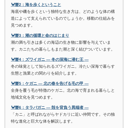
🦀蟹2：海を歩くということ
海底や磯を歩くという独特な生き方は、どのような体の構
造によって支えられているのでしょうか。移動の仕組みを
見つめます。
🦀蟹3：潮の循環と命のはじまり
潮の満ち引きは多くの海辺の生き物に影響を与えていま
す。カニたちの暮らしもまた潮と深く結びついています。
🦀蟹4：ズワイガニ ― 冬の深海に潜む王 ―
冬の味覚として知られるズワイガニ。冷たい深海で暮らす
生態と漁業との関わりを紹介します。
🦀蟹5：ケガニ ― 北の春を告げる毛の甲 ―
全身を覆う毛が特徴のケガニ。北の海で育まれる暮らしと
地域文化を見つめます。
🦀蟹6：タラバガニ ― 殻を背負う異端者 ―
「カニ」と呼ばれながらヤドカリに近い仲間です。その独
特な進化と巨大な体を解説します。