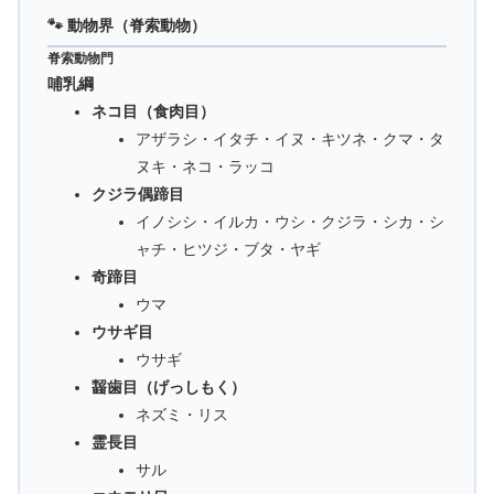
🐾 動物界（脊索動物）
脊索動物門
哺乳綱
ネコ目（食肉目）
アザラシ・イタチ・イヌ・キツネ・クマ・タ
ヌキ・ネコ・ラッコ
クジラ偶蹄目
イノシシ・イルカ・ウシ・クジラ・シカ・シ
ャチ・ヒツジ・ブタ・ヤギ
奇蹄目
ウマ
ウサギ目
ウサギ
齧歯目（げっしもく）
ネズミ・リス
霊長目
サル