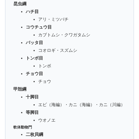
昆虫綱
ハチ目
アリ・ミツバチ
コウチュウ目
カブトムシ・クワガタムシ
バッタ目
コオロギ・スズムシ
トンボ目
トンボ
チョウ目
チョウ
甲殻綱
十脚目
エビ（海編）・カニ（海編）・カニ（川編）
等脚目
ウオノエ
軟体動物門
二枚貝綱