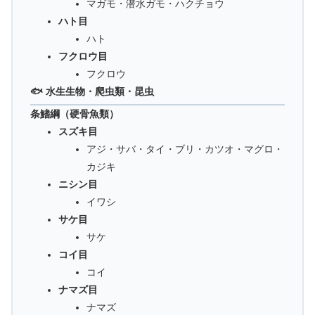
マガモ・潜水ガモ・ハクチョウ
ハト目
ハト
フクロウ目
フクロウ
🐟 水生生物・爬虫類・昆虫
条鰭綱（硬骨魚類）
スズキ目
アジ・サバ・タイ・ブリ・カツオ・マグロ・
カジキ
ニシン目
イワシ
サケ目
サケ
コイ目
コイ
ナマズ目
ナマズ