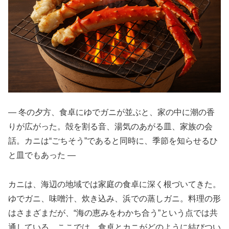
― 冬の夕方、食卓にゆでガニが並ぶと、家の中に潮の香
りが広がった。殻を割る音、湯気のあがる皿、家族の会
話。カニは“ごちそう”であると同時に、季節を知らせるひ
と皿でもあった ―
カニは、海辺の地域では家庭の食卓に深く根づいてきた。
ゆでガニ、味噌汁、炊き込み、浜での蒸しガニ。料理の形
はさまざまだが、“海の恵みをわかち合う”という点では共
通している。ここでは、食卓とカニがどのように結びつい