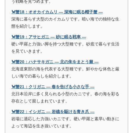
う戦略を見つめます。
🦀蟹18：オオカイカムリ ― 深海に眠る帽子蟹 ―
深海に暮らす大型のカイカムリです。暗い海での独特な生
態を紹介します。
🦀蟹19：アサヒガニ ― 砂に眠る戦車 ―
硬い甲羅と力強い脚を持つ大型種です。砂底で暮らす生活
を見ていきます。
🦀蟹20：ハナサキガニ ― 北の朱をまとう棘 ―
北海道東部の海を代表する大型種です。鮮やかな体色と厳
しい海での暮らしを紹介します。
🦀蟹21：クリガニ ― 春を告げる小さな手 ―
北日本沿岸に多く見られる小型のカニです。春の海を彩る
存在として親しまれています。
🦀蟹22：イシガニ ― 岩礁を駆ける青き爪 ―
岩場に適応した力強いカニです。硬い甲羅と素早い動きに
よって海辺を生き抜いています。