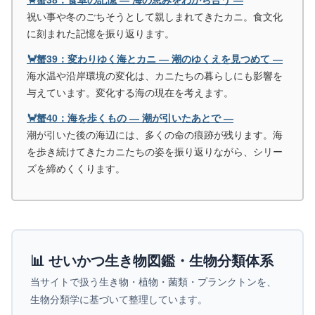
祝い事や冬のごちそうとして親しまれてきたカニ。食文化
に刻まれた記憶を振り返ります。
🦀蟹39：変わりゆく海とカニ ― 潮のゆくえを見つめて ―
海水温や沿岸環境の変化は、カニたちの暮らしにも影響を
与えています。変化する海の現在を考えます。
🦀蟹40：海を歩くもの ― 潮が引いたあとで ―
潮が引いた後の海辺には、多くの命の痕跡が残ります。海
を歩き続けてきたカニたちの姿を振り返りながら、シリー
ズを締めくくります。
📊 せいかつ生き物図鑑・生物分類体系
当サイトで扱う生き物・植物・菌類・プランクトンを、
生物分類学に基づいて整理しています。