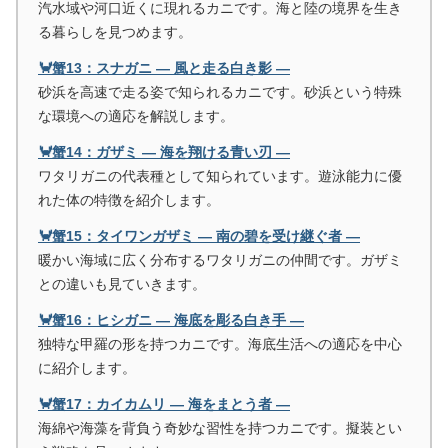
汽水域や河口近くに現れるカニです。海と陸の境界を生き
る暮らしを見つめます。
🦀蟹13：スナガニ ― 風と走る白き影 ―
砂浜を高速で走る姿で知られるカニです。砂浜という特殊
な環境への適応を解説します。
🦀蟹14：ガザミ ― 海を翔ける青い刃 ―
ワタリガニの代表種として知られています。遊泳能力に優
れた体の特徴を紹介します。
🦀蟹15：タイワンガザミ ― 南の碧を受け継ぐ者 ―
暖かい海域に広く分布するワタリガニの仲間です。ガザミ
との違いも見ていきます。
🦀蟹16：ヒシガニ ― 海底を彫る白き手 ―
独特な甲羅の形を持つカニです。海底生活への適応を中心
に紹介します。
🦀蟹17：カイカムリ ― 海をまとう者 ―
海綿や海藻を背負う奇妙な習性を持つカニです。擬装とい