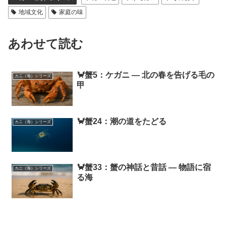
地域文化
家庭の味
あわせて読む
🦀蟹5：ケガニ ― 北の春を告げる毛の
カニ（海）シリーズ
甲
🦀蟹24：潮の道をたどる
カニ（海）シリーズ
🦀蟹33：蟹の神話と昔話 ― 物語に宿
カニ（海）シリーズ
る海