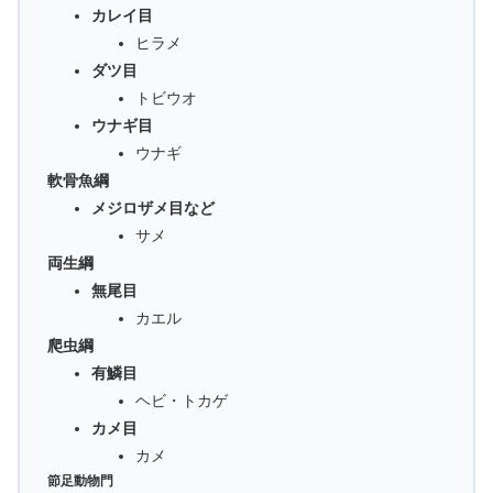
カレイ目
ヒラメ
ダツ目
トビウオ
ウナギ目
ウナギ
軟骨魚綱
メジロザメ目など
サメ
両生綱
無尾目
カエル
爬虫綱
有鱗目
ヘビ・トカゲ
カメ目
カメ
節足動物門