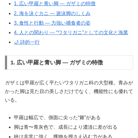
1. 広い甲羅と青い脚 ― ガザミの特徴
2. 海を泳ぐカニ ― 遊泳脚のしくみ
3. 食性と行動 ― 力強い捕食者の姿
4. 人との関わり ― “ワタリガニ”としての文化と漁業
🌙 詩的一行
1. 広い甲羅と青い脚 ― ガザミの特徴
ガザミは甲羅が広く平たいワタリガニ科の大型種。青みが
かった脚は見た目の美しさだけでなく、機能性にも優れて
いる。
甲羅は幅広で、側面に尖った“棘”がある
脚は青〜青灰色で、成長により濃淡に差が出る
鋏は非常に強く、獲物を押さえ込む力がある