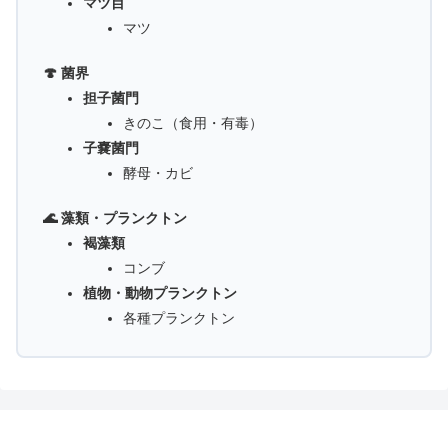
マツ目
マツ
🍄 菌界
担子菌門
きのこ（食用・有毒）
子嚢菌門
酵母・カビ
🌊 藻類・プランクトン
褐藻類
コンブ
植物・動物プランクトン
各種プランクトン