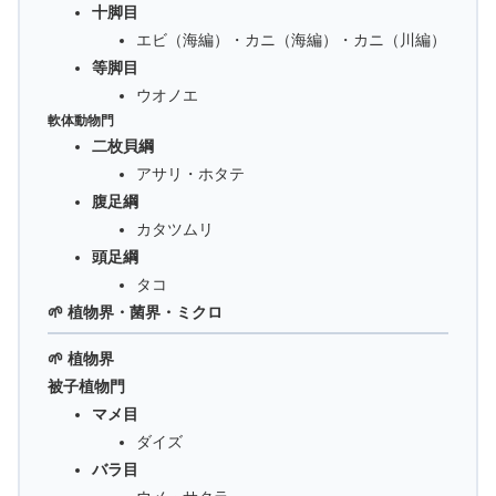
十脚目
エビ（海編）・カニ（海編）・カニ（川編）
等脚目
ウオノエ
軟体動物門
二枚貝綱
アサリ・ホタテ
腹足綱
カタツムリ
頭足綱
タコ
🌱 植物界・菌界・ミクロ
🌱 植物界
被子植物門
マメ目
ダイズ
バラ目