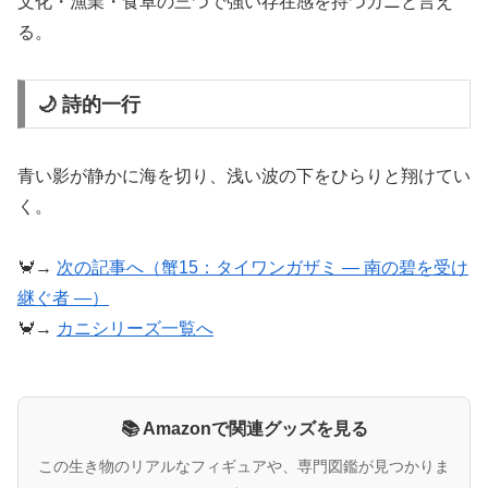
文化・漁業・食卓の三つで強い存在感を持つカニと言え
る。
🌙 詩的一行
青い影が静かに海を切り、浅い波の下をひらりと翔けてい
く。
🦀→
次の記事へ（蟹15：タイワンガザミ ― 南の碧を受け
継ぐ者 ―）
🦀→
カニシリーズ一覧へ
📚 Amazonで関連グッズを見る
この生き物のリアルなフィギュアや、専門図鑑が見つかりま