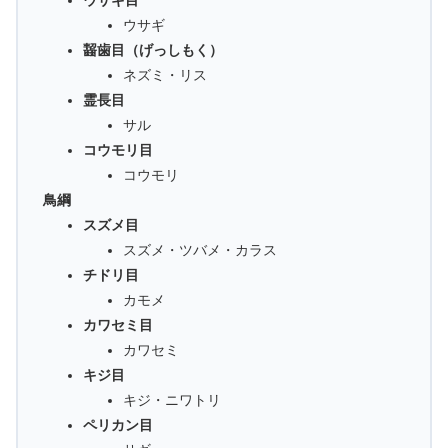
ウサギ目
ウサギ
齧歯目（げっしもく）
ネズミ・リス
霊長目
サル
コウモリ目
コウモリ
鳥綱
スズメ目
スズメ・ツバメ・カラス
チドリ目
カモメ
カワセミ目
カワセミ
キジ目
キジ・ニワトリ
ペリカン目