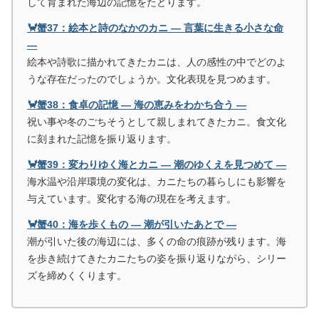
して育まれた海辺の記憶をたどります。
🦀蟹37：絵本と詩のなかのカニ ― 言葉に生きる小さな命
―
絵本や詩歌に描かれてきたカニは、人の感性の中でどのよ
うな存在だったのでしょうか。文化表現を見つめます。
🦀蟹38：食卓の記憶 ― 海の恵みをわかち合う ―
祝い事や冬のごちそうとして親しまれてきたカニ。食文化
に刻まれた記憶を振り返ります。
🦀蟹39：変わりゆく海とカニ ― 潮のゆくえを見つめて ―
海水温や沿岸環境の変化は、カニたちの暮らしにも影響を
与えています。変化する海の現在を考えます。
🦀蟹40：海を歩くもの ― 潮が引いたあとで ―
潮が引いた後の海辺には、多くの命の痕跡が残ります。海
を歩き続けてきたカニたちの姿を振り返りながら、シリー
ズを締めくくります。