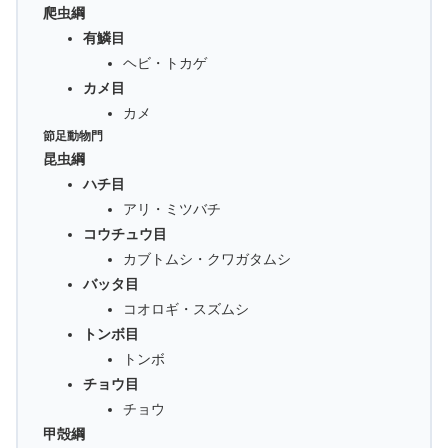
爬虫綱
有鱗目
ヘビ・トカゲ
カメ目
カメ
節足動物門
昆虫綱
ハチ目
アリ・ミツバチ
コウチュウ目
カブトムシ・クワガタムシ
バッタ目
コオロギ・スズムシ
トンボ目
トンボ
チョウ目
チョウ
甲殻綱