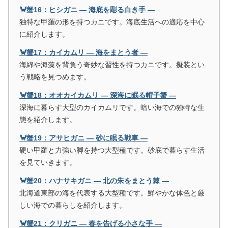
🦀蟹16：ヒシガニ ― 海底を彫る白き手 ―
独特な甲羅の形を持つカニです。海底生活への適応を中心
に紹介します。
🦀蟹17：カイカムリ ― 海をまとう者 ―
海綿や海藻を背負う奇妙な習性を持つカニです。擬装とい
う戦略を見つめます。
🦀蟹18：オオカイカムリ ― 深海に眠る帽子蟹 ―
深海に暮らす大型のカイカムリです。暗い海での独特な生
態を紹介します。
🦀蟹19：アサヒガニ ― 砂に眠る戦車 ―
硬い甲羅と力強い脚を持つ大型種です。砂底で暮らす生活
を見ていきます。
🦀蟹20：ハナサキガニ ― 北の朱をまとう棘 ―
北海道東部の海を代表する大型種です。鮮やかな体色と厳
しい海での暮らしを紹介します。
🦀蟹21：クリガニ ― 春を告げる小さな手 ―