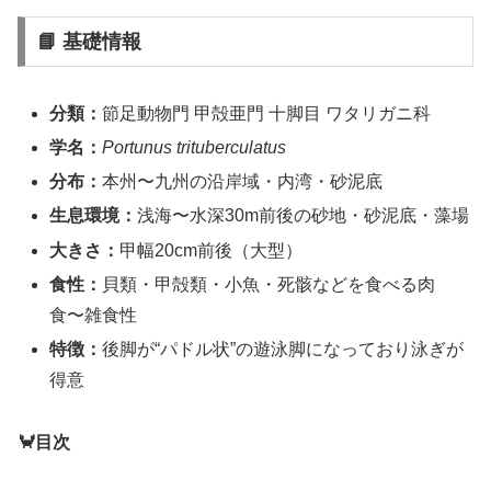
📘 基礎情報
分類：
節足動物門 甲殻亜門 十脚目 ワタリガニ科
学名：
Portunus trituberculatus
分布：
本州〜九州の沿岸域・内湾・砂泥底
生息環境：
浅海〜水深30m前後の砂地・砂泥底・藻場
大きさ：
甲幅20cm前後（大型）
食性：
貝類・甲殻類・小魚・死骸などを食べる肉
食〜雑食性
特徴：
後脚が“パドル状”の遊泳脚になっており泳ぎが
得意
🦀目次