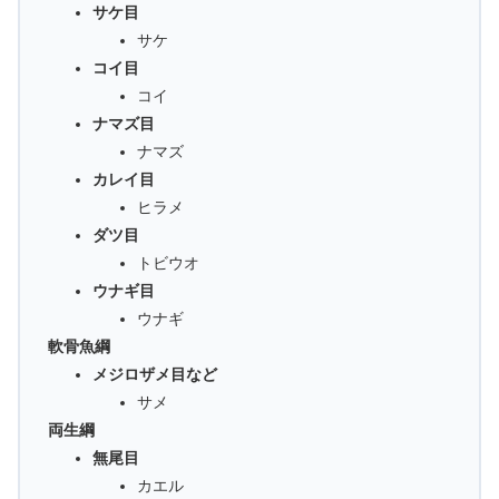
サケ目
サケ
コイ目
コイ
ナマズ目
ナマズ
カレイ目
ヒラメ
ダツ目
トビウオ
ウナギ目
ウナギ
軟骨魚綱
メジロザメ目など
サメ
両生綱
無尾目
カエル