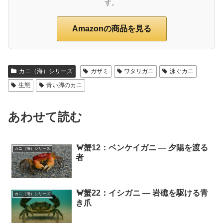
す。
Amazonの商品を見る
カニ（海）シリーズ
ガザミ
ワタリガニ
泳ぐカニ
生態
青い脚のカニ
あわせて読む
🦀蟹12：ベンケイガニ ― 夕陽を渡る
カニ（海）シリーズ
者
🦀蟹22：イシガニ ― 岩礁を駆ける青
カニ（海）シリーズ
き爪