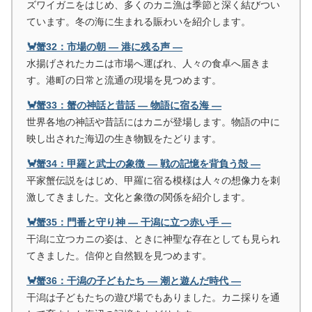
ズワイガニをはじめ、多くのカニ漁は季節と深く結びつい
ています。冬の海に生まれる賑わいを紹介します。
🦀蟹32：市場の朝 ― 港に残る声 ―
水揚げされたカニは市場へ運ばれ、人々の食卓へ届きま
す。港町の日常と流通の現場を見つめます。
🦀蟹33：蟹の神話と昔話 ― 物語に宿る海 ―
世界各地の神話や昔話にはカニが登場します。物語の中に
映し出された海辺の生き物観をたどります。
🦀蟹34：甲羅と武士の象徴 ― 戦の記憶を背負う殻 ―
平家蟹伝説をはじめ、甲羅に宿る模様は人々の想像力を刺
激してきました。文化と象徴の関係を紹介します。
🦀蟹35：門番と守り神 ― 干潟に立つ赤い手 ―
干潟に立つカニの姿は、ときに神聖な存在としても見られ
てきました。信仰と自然観を見つめます。
🦀蟹36：干潟の子どもたち ― 潮と遊んだ時代 ―
干潟は子どもたちの遊び場でもありました。カニ採りを通