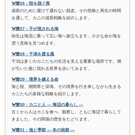
🦀蟹26：殻を脱ぐ夜
成長のために避けて通れない脱皮。その危険と再生の時間
を通して、カニの成長戦略を紹介します。
🦀蟹27：子が流される海
幼生は海流に乗って広い海へ旅立ちます。小さな命が海を
漂う意味を見つめます。
🦀蟹28：干潟を渡る風
干潟は多くのカニたちの生活を支える重要な場所です。潮
が引いた後に現れる世界を歩いてみます。
🦀蟹29：境界を越える命
海と陸、潮間帯と深海。その境界を行き来しながら生きる
カニたちの多様な戦略を紹介します。
🦀蟹30：カニと人 ― 海辺の暮らし ―
古くから人はカニを食べ、観察し、ともに海辺で暮らして
きました。その関係の歴史をたどります。
🦀蟹31：漁と季節 ― 冬の祝祭 ―