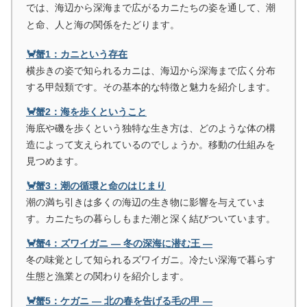
では、海辺から深海まで広がるカニたちの姿を通して、潮
と命、人と海の関係をたどります。
🦀蟹1：カニという存在
横歩きの姿で知られるカニは、海辺から深海まで広く分布
する甲殻類です。その基本的な特徴と魅力を紹介します。
🦀蟹2：海を歩くということ
海底や磯を歩くという独特な生き方は、どのような体の構
造によって支えられているのでしょうか。移動の仕組みを
見つめます。
🦀蟹3：潮の循環と命のはじまり
潮の満ち引きは多くの海辺の生き物に影響を与えていま
す。カニたちの暮らしもまた潮と深く結びついています。
🦀蟹4：ズワイガニ ― 冬の深海に潜む王 ―
冬の味覚として知られるズワイガニ。冷たい深海で暮らす
生態と漁業との関わりを紹介します。
🦀蟹5：ケガニ ― 北の春を告げる毛の甲 ―