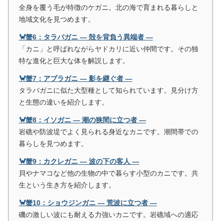
全身を覆う毛が特徴のケガニ。北の海で育まれる暮らしと
地域文化を見つめます。
🦀蟹6：タラバガニ ― 殻を背負う異端者 ―
「カニ」と呼ばれながらヤドカリに近い仲間です。その独
特な進化と巨大な体を解説します。
🦀蟹7：アブラガニ ― 影を継ぐ者 ―
タラバガニに似た大型種として知られています。見分け方
と生態の違いを紹介します。
🦀蟹8：イソガニ ― 潮の狭間に立つ者 ―
岩礁や防波堤でよく見られる身近なカニです。潮間帯での
暮らしを見つめます。
🦀蟹9：カクレガニ ― 波の下の客人 ―
貝やナマコなど他の生物の中で暮らす小型のカニです。共
生という生き方を紹介します。
🦀蟹10：ショウジンガニ ― 荒波に立つ者 ―
磯の激しい波にも耐える力強いカニです。岩礁域への適応