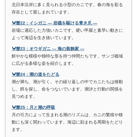
北日本沿岸に多く見られる小型のカニです。春の海を彩る
存在として親しまれています。
🦀蟹22：イシガニ ― 岩礁を駆ける青き爪 ―
岩場に適応した力強いカニです。硬い甲羅と素早い動きに
よって海辺を生き抜いています。
🦀蟹23：オウギガニ ― 海の装飾家 ―
鮮やかな模様や独特な形を持つ仲間たちです。サンゴ礁域
に広がる多様な姿を紹介します。
🦀蟹24：潮の道をたどる
潮が満ち、潮が引く。その繰り返しの中でカニたちは移動
し、餌を探し、命をつないでいます。潮汐と行動の関係を
見つめます。
🦀蟹25：月と潮の呼吸
月の引力によって生まれる潮のリズムは、カニの繁殖や移
動にも深く関わっています。海辺に刻まれる周期をたどり
ます。