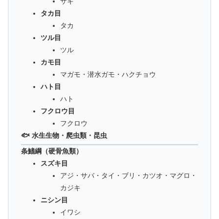
サギ
タカ目
タカ
ツル目
ツル
カモ目
マガモ・潜水ガモ・ハクチョウ
ハト目
ハト
フクロウ目
フクロウ
🐟 水生生物・爬虫類・昆虫
条鰭綱（硬骨魚類）
スズキ目
アジ・サバ・タイ・ブリ・カツオ・マグロ・
カジキ
ニシン目
イワシ