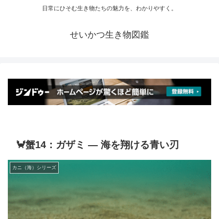
日常にひそむ生き物たちの魅力を、わかりやすく。
せいかつ生き物図鑑
🦀蟹14：ガザミ ― 海を翔ける青い刃
カニ（海）シリーズ