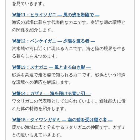
を見ていきます。
🦀蟹11：ヒライソガニ ― 風の残る岩陰で ―
海辺の岩場に暮らす代表的なカニです。身近な磯の環境と
の関係を紹介します。
🦀蟹12：ベンケイガニ ― 夕陽を渡る者 ―
汽水域や河口近くに現れるカニです。海と陸の境界を生き
る暮らしを見つめます。
🦀蟹13：スナガニ ― 風と走る白き影 ―
砂浜を高速で走る姿で知られるカニです。砂浜という特殊
な環境への適応を解説します。
🦀蟹14：ガザミ ― 海を翔ける青い刃 ―
ワタリガニの代表種として知られています。遊泳能力に優
れた体の特徴を紹介します。
🦀蟹15：タイワンガザミ ― 南の碧を受け継ぐ者 ―
暖かい海域に広く分布するワタリガニの仲間です。ガザミ
との違いも見ていきます。