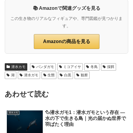
📚 Amazonで関連グッズを見る
この生き物のリアルなフィギュアや、専門図鑑が見つかりま
す。
Amazonの商品を見る
潜水カモ
パンダガモ
ミコアイサ
冬鳥
採餌
湖
潜水ガモ
生態
白黒
観察
あわせて読む
🦆潜水ガモ1：潜水ガモという存在 ―
潜水カモ
水の下で生きる鳥｜光の届かぬ世界で
羽ばたく理由