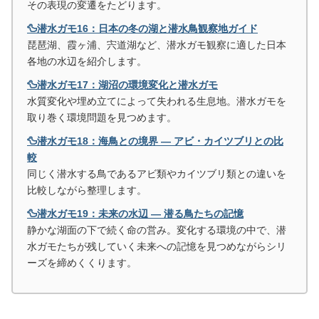
その表現の変遷をたどります。
🦆潜水ガモ16：日本の冬の湖と潜水鳥観察地ガイド
琵琶湖、霞ヶ浦、宍道湖など、潜水ガモ観察に適した日本
各地の水辺を紹介します。
🦆潜水ガモ17：湖沼の環境変化と潜水ガモ
水質変化や埋め立てによって失われる生息地。潜水ガモを
取り巻く環境問題を見つめます。
🦆潜水ガモ18：海鳥との境界 ― アビ・カイツブリとの比
較
同じく潜水する鳥であるアビ類やカイツブリ類との違いを
比較しながら整理します。
🦆潜水ガモ19：未来の水辺 ― 潜る鳥たちの記憶
静かな湖面の下で続く命の営み。変化する環境の中で、潜
水ガモたちが残していく未来への記憶を見つめながらシリ
ーズを締めくくります。