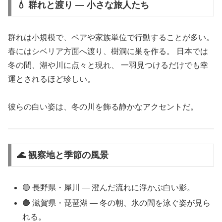
💧 群れと渡り ― 小さな旅人たち
群れは小規模で、ペアや家族単位で行動することが多い。
春にはシベリア方面へ渡り、樹洞に巣を作る。 日本では
冬の間、湖や川に点々と現れ、 一羽見つけるだけでも幸
運とされるほど珍しい。
彼らの白い姿は、冬の川を飾る静かなアクセントだ。
🌊 観察地と季節の風景
🟢 長野県・犀川 ― 澄んだ流れに浮かぶ白い影。
🔵 滋賀県・琵琶湖 ― 冬の朝、氷の間を泳ぐ姿が見ら
れる。