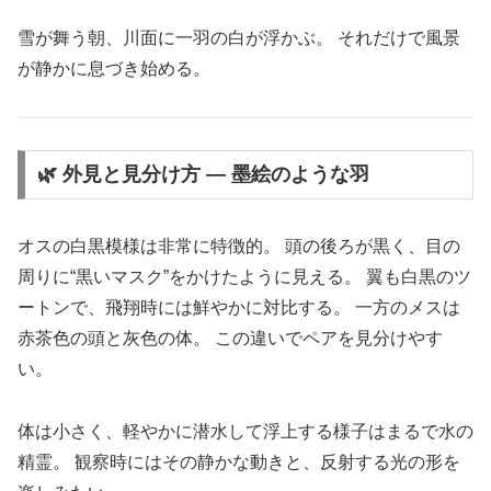
雪が舞う朝、川面に一羽の白が浮かぶ。 それだけで風景
が静かに息づき始める。
🌿 外見と見分け方 ― 墨絵のような羽
オスの白黒模様は非常に特徴的。 頭の後ろが黒く、目の
周りに“黒いマスク”をかけたように見える。 翼も白黒のツ
ートンで、飛翔時には鮮やかに対比する。 一方のメスは
赤茶色の頭と灰色の体。 この違いでペアを見分けやす
い。
体は小さく、軽やかに潜水して浮上する様子はまるで水の
精霊。 観察時にはその静かな動きと、反射する光の形を