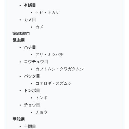
有鱗目
ヘビ・トカゲ
カメ目
カメ
節足動物門
昆虫綱
ハチ目
アリ・ミツバチ
コウチュウ目
カブトムシ・クワガタムシ
バッタ目
コオロギ・スズムシ
トンボ目
トンボ
チョウ目
チョウ
甲殻綱
十脚目