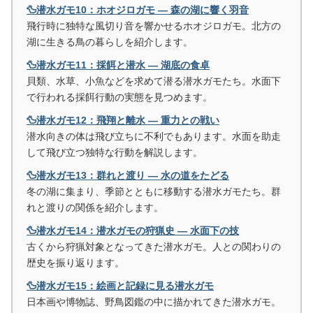
🦆潜水ガモ10：ホオジロガモ ― 森の湖に響く羽音
飛行時に独特な風切り音を響かせるホオジロガモ。北方の
湖に生きる鳥の暮らしを紹介します。
🦆潜水ガモ11：採餌と潜水 ― 湖底の食卓
貝類、水草、小魚などを求めて潜る潜水ガモたち。水面下
で行われる採餌行動の実態を見つめます。
🦆潜水ガモ12：飛翔と離水 ― 重力との戦い
潜水向きの体は飛び立ちに不利でもあります。水面を助走
して飛び立つ独特な行動を解説します。
🦆潜水ガモ13：群れと渡り ― 水の道をたどる
冬の湖に集まり、季節とともに移動する潜水ガモたち。群
れと渡りの関係を紹介します。
🦆潜水ガモ14：潜水ガモの狩猟史 ― 水面下の技
古くから狩猟対象となってきた潜水ガモ。人との関わりの
歴史を振り返ります。
🦆潜水ガモ15：絵画と記録に見る潜水ガモ
日本画や博物誌、野鳥図鑑の中に描かれてきた潜水ガモ。