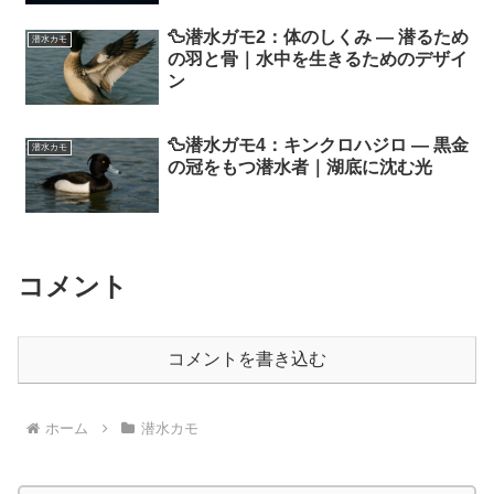
🦆潜水ガモ2：体のしくみ ― 潜るため
潜水カモ
の羽と骨｜水中を生きるためのデザイ
ン
🦆潜水ガモ4：キンクロハジロ ― 黒金
潜水カモ
の冠をもつ潜水者｜湖底に沈む光
コメント
コメントを書き込む
ホーム
潜水カモ