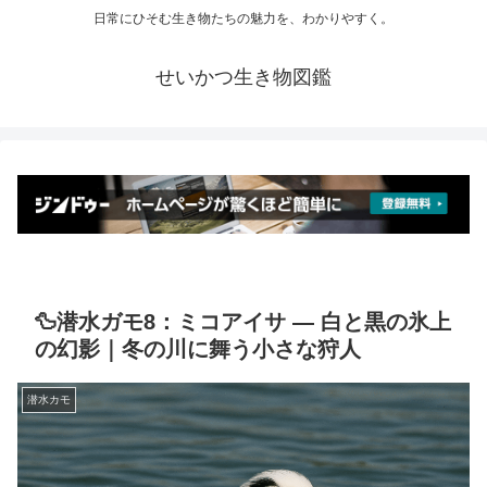
日常にひそむ生き物たちの魅力を、わかりやすく。
せいかつ生き物図鑑
🦆潜水ガモ8：ミコアイサ ― 白と黒の氷上
の幻影｜冬の川に舞う小さな狩人
潜水カモ