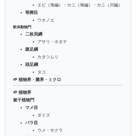
エビ（海編）・カニ（海編）・カニ（川編）
等脚目
ウオノエ
軟体動物門
二枚貝綱
アサリ・ホタテ
腹足綱
カタツムリ
頭足綱
タコ
🌱 植物界・菌界・ミクロ
🌱 植物界
被子植物門
マメ目
ダイズ
バラ目
ウメ・サクラ