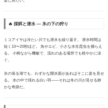
楽しみたい。
🔥 採餌と潜水 ― 氷の下の狩り
ミコアイサは冷たい川でも潜水を繰り返す。 潜水時間は
短く10〜20秒ほど。 魚やエビ、小さな水生昆虫を捕らえ
る。 小柄ながら機敏で、流れのある場所でも軽やかに泳
ぐ。
氷の張る湖でも、わずかな開水面があればそこに姿を見せ
る。 水の中で揺れる白い羽――それは冬の川が見せる静
かな奇跡だ。