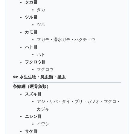
タカ目
タカ
ツル目
ツル
カモ目
マガモ・潜水ガモ・ハクチョウ
ハト目
ハト
フクロウ目
フクロウ
🐟 水生生物・爬虫類・昆虫
条鰭綱（硬骨魚類）
スズキ目
アジ・サバ・タイ・ブリ・カツオ・マグロ・
カジキ
ニシン目
イワシ
サケ目