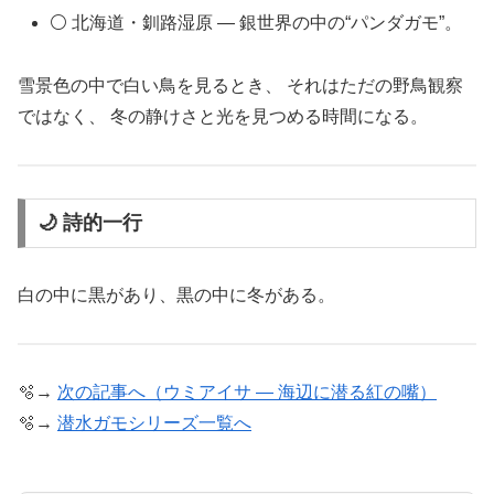
⚪ 北海道・釧路湿原 ― 銀世界の中の“パンダガモ”。
雪景色の中で白い鳥を見るとき、 それはただの野鳥観察
ではなく、 冬の静けさと光を見つめる時間になる。
🌙 詩的一行
白の中に黒があり、黒の中に冬がある。
🫧→
次の記事へ（ウミアイサ ― 海辺に潜る紅の嘴）
🫧→
潜水ガモシリーズ一覧へ