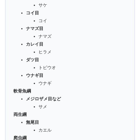
サケ
コイ目
コイ
ナマズ目
ナマズ
カレイ目
ヒラメ
ダツ目
トビウオ
ウナギ目
ウナギ
軟骨魚綱
メジロザメ目など
サメ
両生綱
無尾目
カエル
爬虫綱