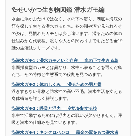
🦆せいかつ生き物図鑑 潜水ガモ編
水面に浮かぶだけではなく、水の下へ潜り、湖底や海底の
餌を探して生きる潜水ガモたち。冬の湖や湾で見られるそ
の姿は、見慣れたカモとは少し違います。潜るための体の
仕組みから代表種、渡りや人との関わりまでをたどる全19
話の生活誌シリーズです。
🦆潜水ガモ1：潜水ガモという存在 ― 水の下で生きる鳥
水面採食型のカモとは異なり、水中へ潜ることを選んだ鳥
たち。その特徴と生態系での役割を見つめます。
🦆潜水ガモ2：体のしくみ ― 潜るための羽と骨
浮きすぎない骨格と防水性の高い羽毛。潜水生活を支える
身体構造を詳しく解説します。
🦆潜水ガモ3：呼吸と浮力 ― 空気を制する技
水中で活動するためには浮力との戦いが欠かせません。呼
吸と潜水の仕組みを見ていきます。
🦆潜水ガモ4：キンクロハジロ ― 黒金の冠をもつ潜水者