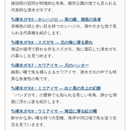
後頭部の冠羽が特徴的な冬鳥。都市公園の池でも見られる
代表的な潜水ガモです。
🦆潜水ガモ5：ホシハジロ ― 茶の瞳、湖底の泳者
赤褐色の頭と赤い目を持つホシハジロ。湖や大きな池で見
られる代表種を紹介します。
🦆潜水ガモ6：スズガモ ― 北の海に潜る群れ
海辺や港湾で群れを作るスズガモ。海に適応した潜水ガモ
の暮らしを見つめます。
🦆潜水ガモ7：カワアイサ ― 川のハンター
細長い嘴で魚を捕らえるカワアイサ。潜水ガモの中でも特
異な魚食性の鳥です。
🦆潜水ガモ8：ミコアイサ ― 白と黒の氷上の幻影
「パンダガモ」の愛称でも知られる美しい冬鳥。静かな湖
面に浮かぶ姿を紹介します。
🦆潜水ガモ9：ウミアイサ ― 海辺に潜る紅の嘴
鮮やかな赤い嘴を持つ大型種。海岸や河口域で魚を追う生
活を見ていきます。