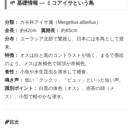
🌱 基礎情報 ― ミコアイサという鳥
分類：
カモ科アイサ属（Mergellus albellus）
全長：
約42cm
翼開長：
約65cm
分布：
ユーラシア北部で繁殖し、日本には冬鳥として渡
来。
特徴：
オスは白と黒のコントラストが強く、まるで墨絵
のよう。メスは灰褐色で頭頂が赤褐色。
食性：
小魚や水生昆虫を潜水して捕食。
鳴き声：
低い「クックッ」「ピュッ」といった短い声。
識別ポイント：
白黒の体色（オス）、赤茶の頭（メ
ス）、小型で軽やかな潜水。
🌾目次