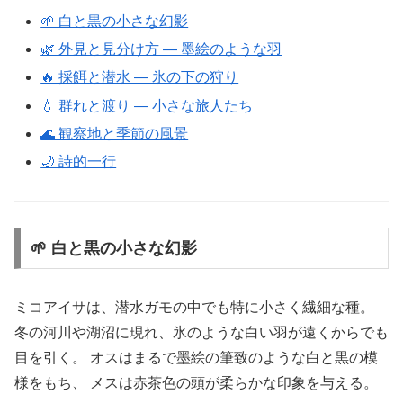
🌱 白と黒の小さな幻影
🌿 外見と見分け方 ― 墨絵のような羽
🔥 採餌と潜水 ― 氷の下の狩り
💧 群れと渡り ― 小さな旅人たち
🌊 観察地と季節の風景
🌙 詩的一行
🌱 白と黒の小さな幻影
ミコアイサは、潜水ガモの中でも特に小さく繊細な種。
冬の河川や湖沼に現れ、氷のような白い羽が遠くからでも
目を引く。 オスはまるで墨絵の筆致のような白と黒の模
様をもち、 メスは赤茶色の頭が柔らかな印象を与える。