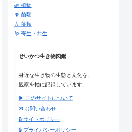
🌿 植物
🍄 菌類
💧 藻類
🪱 寄生・共生
せいかつ生き物図鑑
身近な生き物の生態と文化を、
観察を軸に記録しています。
▶ このサイトについて
✉ お問い合わせ
🔒 サイトポリシー
🔒 プライバシーポリシー