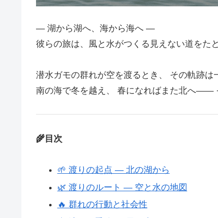
― 湖から湖へ、海から海へ ―
彼らの旅は、風と水がつくる見えない道をた
潜水ガモの群れが空を渡るとき、 その軌跡は
南の海で冬を越え、 春になればまた北へ―― 
🌾目次
🌱 渡りの起点 ― 北の湖から
🌿 渡りのルート ― 空と水の地図
🔥 群れの行動と社会性