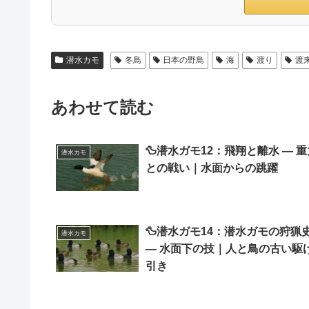
潜水カモ
冬鳥
日本の野鳥
海
渡り
渡
あわせて読む
🦆潜水ガモ12：飛翔と離水 ― 重
潜水カモ
との戦い｜水面からの跳躍
🦆潜水ガモ14：潜水ガモの狩猟
潜水カモ
― 水面下の技｜人と鳥の古い駆
引き