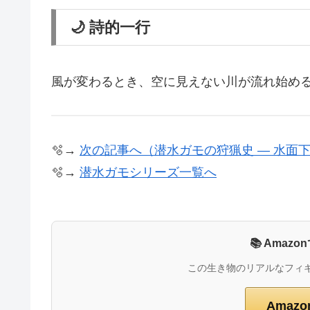
🌙 詩的一行
風が変わるとき、空に見えない川が流れ始め
🫧→
次の記事へ（潜水ガモの狩猟史 ― 水面
🫧→
潜水ガモシリーズ一覧へ
📚 Ama
この生き物のリアルなフィ
Amaz