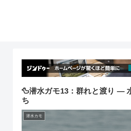
🦆潜水ガモ13：群れと渡り 
ち
潜水カモ