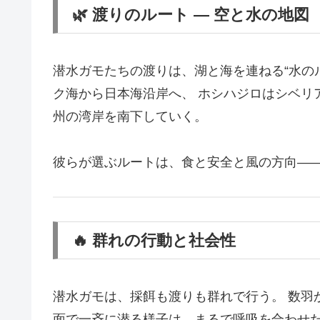
🌿 渡りのルート ― 空と水の地図
潜水ガモたちの渡りは、湖と海を連ねる“水の
ク海から日本海沿岸へ、 ホシハジロはシベリ
州の湾岸を南下していく。
彼らが選ぶルートは、食と安全と風の方向――
🔥 群れの行動と社会性
潜水ガモは、採餌も渡りも群れで行う。 数羽
面で一斉に潜る様子は、まるで呼吸を合わせた