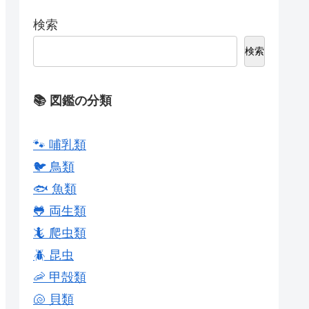
検索
検索
📚 図鑑の分類
🐾 哺乳類
🐦 鳥類
🐟 魚類
🐸 両生類
🦎 爬虫類
🪲 昆虫
🦐 甲殻類
🐚 貝類