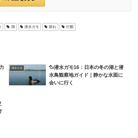
来
湖
潜水ガモ
群れ
行動
力
🦆潜水ガモ16：日本の冬の湖と潜
潜水カモ
水鳥観察地ガイド｜静かな水面に
会いに行く
史
け