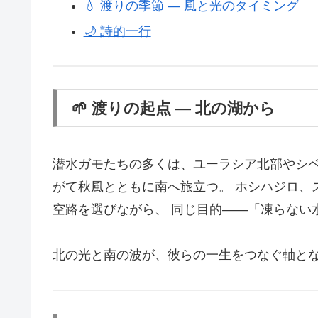
💧 渡りの季節 ― 風と光のタイミング
🌙 詩的一行
🌱 渡りの起点 ― 北の湖から
潜水ガモたちの多くは、ユーラシア北部やシベ
がて秋風とともに南へ旅立つ。 ホシハジロ、
空路を選びながら、 同じ目的――「凍らない
北の光と南の波が、彼らの一生をつなぐ軸と