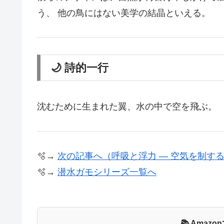
う、 他の鳥にはない美学の結晶といえる。
🌙 詩的一行
沈むために生まれた翼、水の中で空を飛ぶ。
🫧→
次の記事へ（呼吸と浮力 ― 空気を制す
🫧→
潜水ガモシリーズ一覧へ
📚 Ama