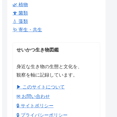
🌿 植物
🍄 菌類
💧 藻類
🪱 寄生・共生
せいかつ生き物図鑑
身近な生き物の生態と文化を、
観察を軸に記録しています。
▶ このサイトについて
✉ お問い合わせ
🔒 サイトポリシー
🔒 プライバシーポリシー