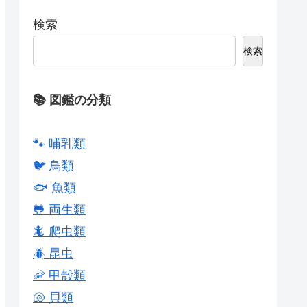
検索
検索
📚 図鑑の分類
🐾 哺乳類
🐦 鳥類
🐟 魚類
🐸 両生類
🦎 爬虫類
🪲 昆虫
🦐 甲殻類
🐚 貝類