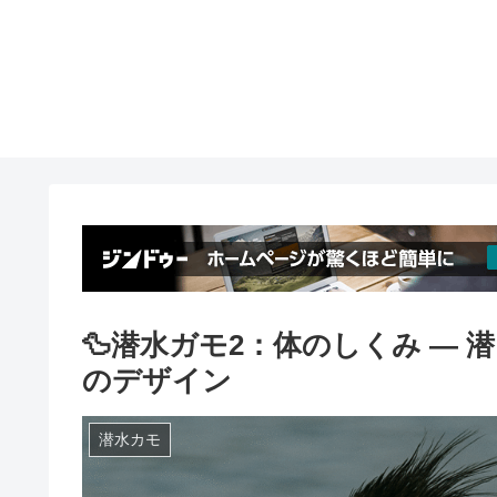
🦆潜水ガモ2：体のしくみ ―
のデザイン
潜水カモ