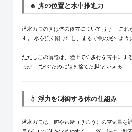
🔥 脚の位置と水中推進力
潜水ガモの脚は体の後方についており、 これ
す。 水を強く蹴り出し、まるで魚の尾のよう
ただしこの構造は、陸上での歩行を苦手にする
らか。 “泳ぐために陸を捨てた脚”といえる。
💧 浮力を制御する体の仕組み
潜水ガモは、肺や気嚢（きのう）の空気量を調
息を吐いて体を沈めやすくし、浮上時には酸素