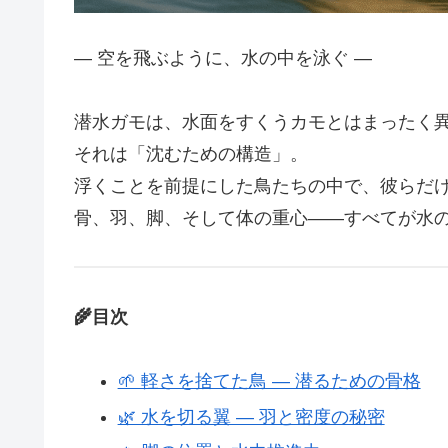
― 空を飛ぶように、水の中を泳ぐ ―
潜水ガモは、水面をすくうカモとはまったく
それは「沈むための構造」。
浮くことを前提にした鳥たちの中で、彼らだけ
骨、羽、脚、そして体の重心――すべてが水
🌾目次
🌱 軽さを捨てた鳥 ― 潜るための骨格
🌿 水を切る翼 ― 羽と密度の秘密