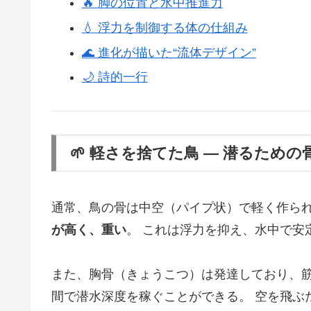
🔥 脚の位置と水中推進力
💧 浮力を制御する体の仕組み
🌊 進化が描いた“流体デザイン”
🌙 詩的一行
🌱 軽さを捨てた鳥 ― 潜るための
通常、鳥の骨は中空（パイプ状）で軽く作られ
が高く、重い
。 これは浮力を抑え、水中で安
また、胸骨（きょうこつ）は発達しており、筋
間で潜水深度を稼ぐことができる。 空を飛ぶ