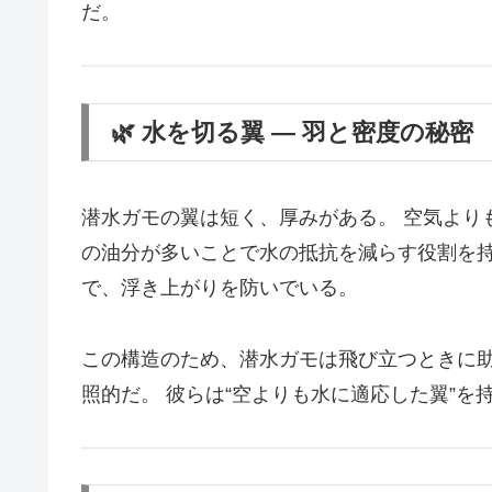
だ。
🌿 水を切る翼 ― 羽と密度の秘密
潜水ガモの翼は短く、厚みがある。 空気より
の油分が多いことで水の抵抗を減らす役割を持
で、浮き上がりを防いでいる。
この構造のため、潜水ガモは飛び立つときに助
照的だ。 彼らは“空よりも水に適応した翼”を