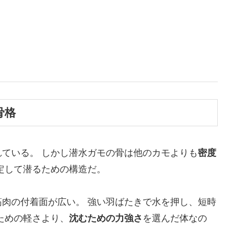
骨格
ている。 しかし潜水ガモの骨は他のカモよりも
密度
定して潜るための構造だ。
肉の付着面が広い。 強い羽ばたきで水を押し、短時
ための軽さより、
沈むための力強さ
を選んだ体なの