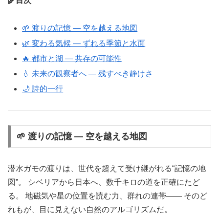
🌾目次
🌱 渡りの記憶 ― 空を越える地図
🌿 変わる気候 ― ずれる季節と水面
🔥 都市と湖 ― 共存の可能性
💧 未来の観察者へ ― 残すべき静けさ
🌙 詩的一行
🌱 渡りの記憶 ― 空を越える地図
潜水ガモの渡りは、世代を超えて受け継がれる“記憶の地
図”。 シベリアから日本へ、数千キロの道を正確にたど
る。 地磁気や星の位置を読む力、群れの連帯―― そのど
れもが、目に見えない自然のアルゴリズムだ。