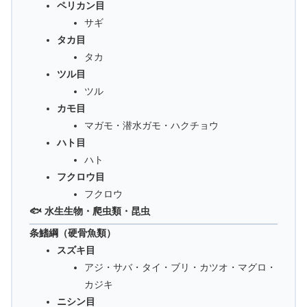
ペリカン目
サギ
タカ目
タカ
ツル目
ツル
カモ目
マガモ・潜水ガモ・ハクチョウ
ハト目
ハト
フクロウ目
フクロウ
🐟 水生生物・爬虫類・昆虫
条鰭綱（硬骨魚類）
スズキ目
アジ・サバ・タイ・ブリ・カツオ・マグロ・
カジキ
ニシン目