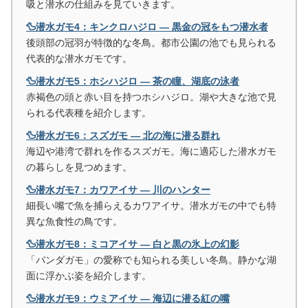
吸と潜水の仕組みを見ていきます。
🦆潜水ガモ4：キンクロハジロ ― 黒金の冠をもつ潜水者
後頭部の冠羽が特徴的な冬鳥。都市公園の池でも見られる
代表的な潜水ガモです。
🦆潜水ガモ5：ホシハジロ ― 茶の瞳、湖底の泳者
赤褐色の頭と赤い目を持つホシハジロ。湖や大きな池で見
られる代表種を紹介します。
🦆潜水ガモ6：スズガモ ― 北の海に潜る群れ
海辺や港湾で群れを作るスズガモ。海に適応した潜水ガモ
の暮らしを見つめます。
🦆潜水ガモ7：カワアイサ ― 川のハンター
細長い嘴で魚を捕らえるカワアイサ。潜水ガモの中でも特
異な魚食性の鳥です。
🦆潜水ガモ8：ミコアイサ ― 白と黒の氷上の幻影
「パンダガモ」の愛称でも知られる美しい冬鳥。静かな湖
面に浮かぶ姿を紹介します。
🦆潜水ガモ9：ウミアイサ ― 海辺に潜る紅の嘴