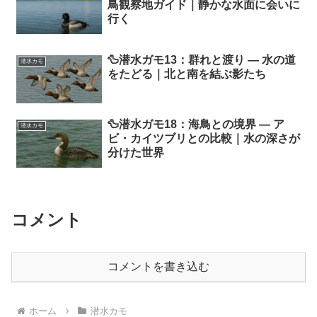
鳥観察地ガイド｜静かな水面に会いに
行く
🦆潜水ガモ13：群れと渡り ― 水の道
潜水カモ
をたどる｜北と南を結ぶ影たち
🦆潜水ガモ18：海鳥との境界 ― ア
潜水カモ
ビ・カイツブリとの比較｜水の深さが
分けた世界
コメント
コメントを書き込む
ホーム
潜水カモ