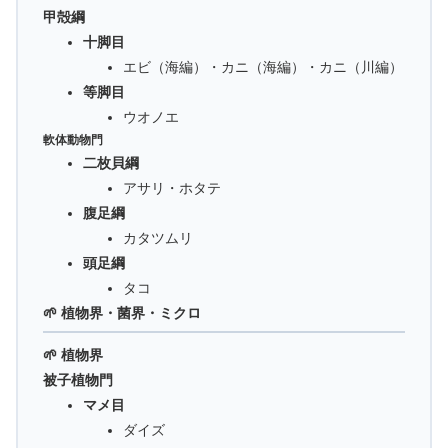
甲殻綱
十脚目
エビ（海編）・カニ（海編）・カニ（川編）
等脚目
ウオノエ
軟体動物門
二枚貝綱
アサリ・ホタテ
腹足綱
カタツムリ
頭足綱
タコ
🌱 植物界・菌界・ミクロ
🌱 植物界
被子植物門
マメ目
ダイズ