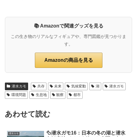
📚 Amazonで関連グッズを見る
この生き物のリアルなフィギュアや、専門図鑑が見つかりま
す。
Amazonの商品を見る
潜水カモ
共存
未来
気候変動
湖
潜水ガモ
環境問題
生息地
観察
都市
あわせて読む
🦆潜水ガモ16：日本の冬の湖と潜水
潜水カモ