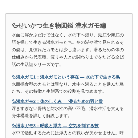
🦆せいかつ生き物図鑑 潜水ガモ編
水面に浮かぶだけではなく、水の下へ潜り、湖底や海底の
餌を探して生きる潜水ガモたち。冬の湖や湾で見られるそ
の姿は、見慣れたカモとは少し違います。潜るための体の
仕組みから代表種、渡りや人との関わりまでをたどる全19
話の生活誌シリーズです。
🦆潜水ガモ1：潜水ガモという存在 ― 水の下で生きる鳥
水面採食型のカモとは異なり、水中へ潜ることを選んだ鳥
たち。その特徴と生態系での役割を見つめます。
🦆潜水ガモ2：体のしくみ ― 潜るための羽と骨
浮きすぎない骨格と防水性の高い羽毛。潜水生活を支える
身体構造を詳しく解説します。
🦆潜水ガモ3：呼吸と浮力 ― 空気を制する技
水中で活動するためには浮力との戦いが欠かせません。呼