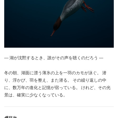
― 湖が沈黙するとき、誰がその声を聴くのだろう ―
冬の朝、湖面に漂う薄氷の上を一羽のカモが泳ぐ。 潜
り、浮かび、羽を整え、また潜る。 その繰り返しの中
に、数万年の進化と記憶が宿っている。 けれど、その光
景は、確実に少なくなっている。