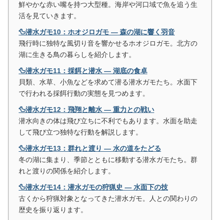
鮮やかな赤い嘴を持つ大型種。海岸や河口域で魚を追う生
活を見ていきます。
🦆潜水ガモ10：ホオジロガモ ― 森の湖に響く羽音
飛行時に独特な風切り音を響かせるホオジロガモ。北方の
湖に生きる鳥の暮らしを紹介します。
🦆潜水ガモ11：採餌と潜水 ― 湖底の食卓
貝類、水草、小魚などを求めて潜る潜水ガモたち。水面下
で行われる採餌行動の実態を見つめます。
🦆潜水ガモ12：飛翔と離水 ― 重力との戦い
潜水向きの体は飛び立ちに不利でもあります。水面を助走
して飛び立つ独特な行動を解説します。
🦆潜水ガモ13：群れと渡り ― 水の道をたどる
冬の湖に集まり、季節とともに移動する潜水ガモたち。群
れと渡りの関係を紹介します。
🦆潜水ガモ14：潜水ガモの狩猟史 ― 水面下の技
古くから狩猟対象となってきた潜水ガモ。人との関わりの
歴史を振り返ります。