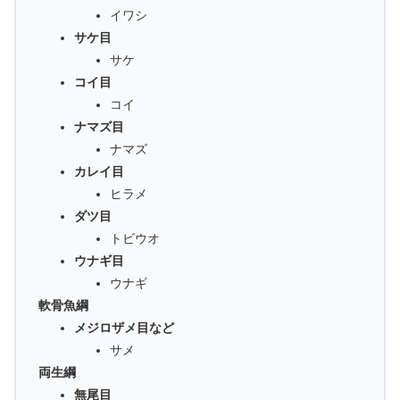
イワシ
サケ目
サケ
コイ目
コイ
ナマズ目
ナマズ
カレイ目
ヒラメ
ダツ目
トビウオ
ウナギ目
ウナギ
軟骨魚綱
メジロザメ目など
サメ
両生綱
無尾目