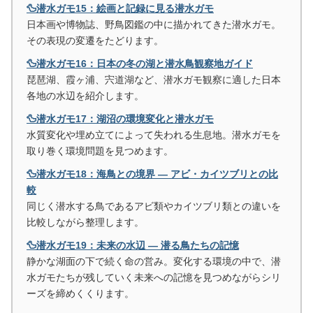
🦆潜水ガモ15：絵画と記録に見る潜水ガモ
日本画や博物誌、野鳥図鑑の中に描かれてきた潜水ガモ。
その表現の変遷をたどります。
🦆潜水ガモ16：日本の冬の湖と潜水鳥観察地ガイド
琵琶湖、霞ヶ浦、宍道湖など、潜水ガモ観察に適した日本
各地の水辺を紹介します。
🦆潜水ガモ17：湖沼の環境変化と潜水ガモ
水質変化や埋め立てによって失われる生息地。潜水ガモを
取り巻く環境問題を見つめます。
🦆潜水ガモ18：海鳥との境界 ― アビ・カイツブリとの比
較
同じく潜水する鳥であるアビ類やカイツブリ類との違いを
比較しながら整理します。
🦆潜水ガモ19：未来の水辺 ― 潜る鳥たちの記憶
静かな湖面の下で続く命の営み。変化する環境の中で、潜
水ガモたちが残していく未来への記憶を見つめながらシリ
ーズを締めくくります。