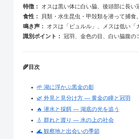
特徴：
オスは黒い体に白い脇、後頭部に長い
食性：
貝類・水生昆虫・甲殻類を潜って捕食
鳴き声：
オスは「ピュルル」、メスは低い「
識別ポイント：
冠羽、金色の目、白い脇腹の
🌾目次
🌱 湖に浮かぶ黒金の影
🌿 外見と見分け方 ― 黄金の瞳と冠羽
🔥 潜水と採餌 ― 湖底の光を追う
💧 群れと渡り ― 水の上の社会
🌊 観察地と出会いの季節