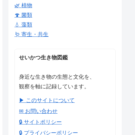
🌿 植物
🍄 菌類
💧 藻類
🪱 寄生・共生
せいかつ生き物図鑑
身近な生き物の生態と文化を、
観察を軸に記録しています。
▶ このサイトについて
✉ お問い合わせ
🔒 サイトポリシー
🔒 プライバシーポリシー