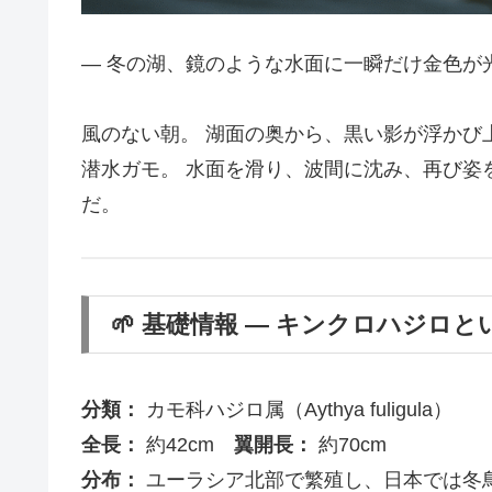
― 冬の湖、鏡のような水面に一瞬だけ金色が光
風のない朝。 湖面の奥から、黒い影が浮かび
潜水ガモ。 水面を滑り、波間に沈み、再び姿
だ。
🌱 基礎情報 ― キンクロハジロと
分類：
カモ科ハジロ属（Aythya fuligula）
全長：
約42cm
翼開長：
約70cm
分布：
ユーラシア北部で繁殖し、日本では冬