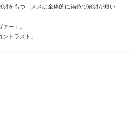
冠羽をもつ。メスは全体的に褐色で冠羽が短い。
。
ガァー」。
コントラスト。