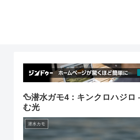
🦆潜水ガモ4：キンクロハジロ
む光
潜水カモ