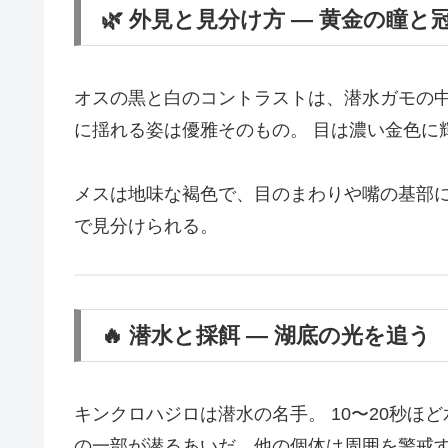
🌿 外見と見分け方 ― 黄金の瞳と
オスの黒と白のコントラストは、潜水ガモの中
に揺れる姿は優雅そのもの。 目は濃い金色に
メスは地味な褐色で、目のまわりや嘴の基部に
で見分けられる。
🔥 潜水と採餌 ― 湖底の光を追う
キンクロハジロは潜水の名手。 10〜20秒ほ
の一部が潜るあいだ、他の個体は周囲を警戒