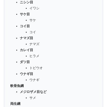
ニシン目
イワシ
サケ目
サケ
コイ目
コイ
ナマズ目
ナマズ
カレイ目
ヒラメ
ダツ目
トビウオ
ウナギ目
ウナギ
軟骨魚綱
メジロザメ目など
サメ
両生綱