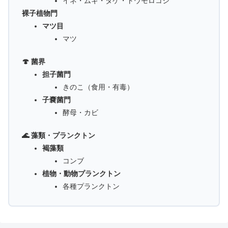
イネ・ムギ・タケ・トウモロコシ
裸子植物門
マツ目
マツ
🍄 菌界
担子菌門
きのこ（食用・有毒）
子嚢菌門
酵母・カビ
🌊 藻類・プランクトン
褐藻類
コンブ
植物・動物プランクトン
各種プランクトン