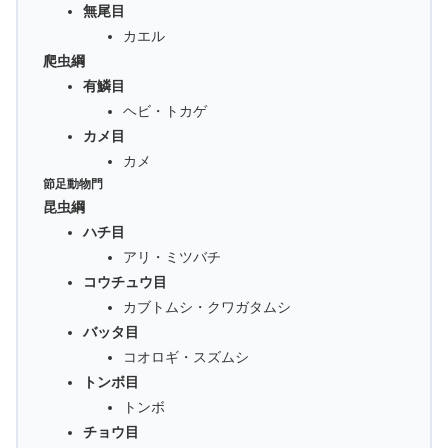
無尾目
カエル
爬虫綱
有鱗目
ヘビ・トカゲ
カメ目
カメ
節足動物門
昆虫綱
ハチ目
アリ・ミツバチ
コウチュウ目
カブトムシ・クワガタムシ
バッタ目
コオロギ・スズムシ
トンボ目
トンボ
チョウ目