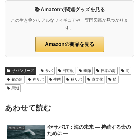
📚 Amazonで関連グッズを見る
この生き物のリアルなフィギュアや、専門図鑑が見つかりま
す。
Amazonの商品を見る
サバシリーズ
サバ
回遊魚
季節
日本の海
旬
旬の魚
春サバ
生態
秋サバ
食文化
鯖
黒潮
あわせて読む
🐟サバ17：海の未来 ― 持続する命の
サバシリーズ
ために ―