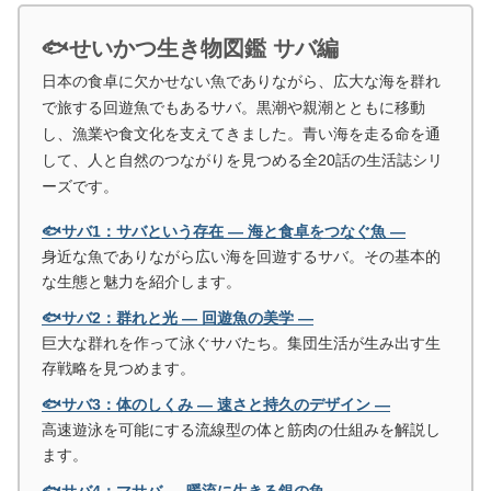
🐟せいかつ生き物図鑑 サバ編
日本の食卓に欠かせない魚でありながら、広大な海を群れ
で旅する回遊魚でもあるサバ。黒潮や親潮とともに移動
し、漁業や食文化を支えてきました。青い海を走る命を通
して、人と自然のつながりを見つめる全20話の生活誌シリ
ーズです。
🐟サバ1：サバという存在 ― 海と食卓をつなぐ魚 ―
身近な魚でありながら広い海を回遊するサバ。その基本的
な生態と魅力を紹介します。
🐟サバ2：群れと光 ― 回遊魚の美学 ―
巨大な群れを作って泳ぐサバたち。集団生活が生み出す生
存戦略を見つめます。
🐟サバ3：体のしくみ ― 速さと持久のデザイン ―
高速遊泳を可能にする流線型の体と筋肉の仕組みを解説し
ます。