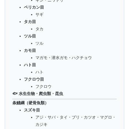
キジ・ニワトリ
ペリカン目
サギ
タカ目
タカ
ツル目
ツル
カモ目
マガモ・潜水ガモ・ハクチョウ
ハト目
ハト
フクロウ目
フクロウ
🐟 水生生物・爬虫類・昆虫
条鰭綱（硬骨魚類）
スズキ目
アジ・サバ・タイ・ブリ・カツオ・マグロ・
カジキ