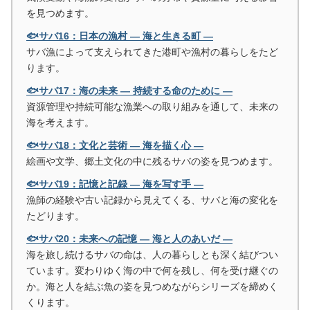
を見つめます。
🐟サバ16：日本の漁村 ― 海と生きる町 ―
サバ漁によって支えられてきた港町や漁村の暮らしをたど
ります。
🐟サバ17：海の未来 ― 持続する命のために ―
資源管理や持続可能な漁業への取り組みを通して、未来の
海を考えます。
🐟サバ18：文化と芸術 ― 海を描く心 ―
絵画や文学、郷土文化の中に残るサバの姿を見つめます。
🐟サバ19：記憶と記録 ― 海を写す手 ―
漁師の経験や古い記録から見えてくる、サバと海の変化を
たどります。
🐟サバ20：未来への記憶 ― 海と人のあいだ ―
海を旅し続けるサバの命は、人の暮らしとも深く結びつい
ています。変わりゆく海の中で何を残し、何を受け継ぐの
か。海と人を結ぶ魚の姿を見つめながらシリーズを締めく
くります。