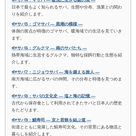
🐟サバ4：マサバ ― 暖流に生きる銀の魚 ―
日本で最もよく知られるサバ。生態や分布、漁業との関わ
りを紹介します。
🐟サバ5：ゴマサバ ― 黒潮の模様 ―
体側の斑点が特徴のゴマサバ。暖海域での生活を見ていき
ます。
🐟サバ6：グルクマ ― 南のサバたち ―
熱帯海域に生息するグルクマ。独特な採餌行動と生態を紹
介します。
🐟サバ7：ニジョウサバ ― 海を越える旅人 ―
南方海域に広がるサバの仲間。その分布と特徴を見つめま
す。
🐟サバ8：サバの文化史 ― 塩と海の記憶 ―
古代から保存食として利用されてきたサバと日本人の歴史
をたどります。
🐟サバ9：鯖寿司 ― 京と若狭を結ぶ道 ―
街道とともに発展した鯖寿司文化。その背景にある物流と
暮らしを紹介します。