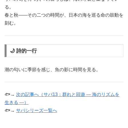
る。
春と秋――その二つの時間が、日本の海を巡る命の鼓動を
刻む。
🌙 詩的一行
潮の匂いに季節を感じ、魚の影に時間を見る。
🐟→
次の記事へ（サバ13：群れと回遊 ― 海のリズムを
生きる ―）
🐟→
サバシリーズ一覧へ