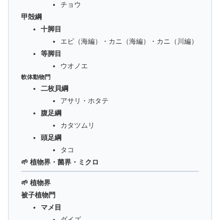
チョウ
甲殻綱
十脚目
エビ（海編）・カニ（海編）・カニ（川編）
等脚目
ウオノエ
軟体動物門
二枚貝綱
アサリ・ホタテ
腹足綱
カタツムリ
頭足綱
タコ
🌱 植物界・菌界・ミクロ
🌱 植物界
被子植物門
マメ目
ダイズ