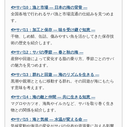
🐟サバ10：漁と市場 ― 日本の海の背骨 ―
全国各地で行われるサバ漁と市場流通の仕組みを見つめま
す。
🐟サバ11：加工と保存 ― 味を受け継ぐ知恵 ―
干物、しめ鯖、缶詰。傷みやすい魚を活かしてきた保存技
術の歴史を紹介します。
🐟サバ12：サバの季節 ― 春と秋の海 ―
産卵や回遊によって変化する脂の乗り方。季節ごとのサバ
の魅力を見つめます。
🐟サバ13：群れと回遊 ― 海のリズムを生きる ―
黒潮や親潮とともに移動する群れ。その回遊が海にもたら
す意味を考えます。
🐟サバ14：海の敵と仲間 ― 共に生きる知恵 ―
マグロやカツオ、海鳥やイルカなど、サバを取り巻く生き
物との関係を紹介します。
🐟サバ15：海と気候 ― 水温が変える命 ―
気候変動や海流の変化がサバの分布や資源量に与える影響