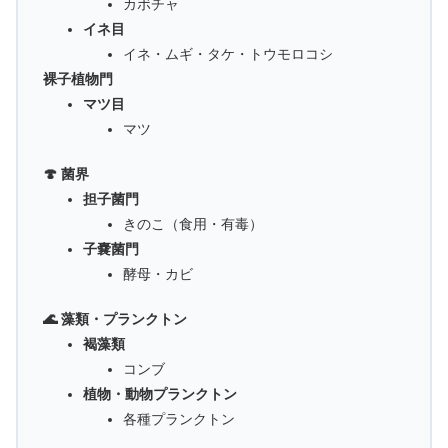
カボチャ
イネ目
イネ・ムギ・タケ・トウモロコシ
裸子植物門
マツ目
マツ
🍄 菌界
担子菌門
きのこ（食用・有毒）
子嚢菌門
酵母・カビ
🌊 藻類・プランクトン
褐藻類
コンブ
植物・動物プランクトン
各種プランクトン