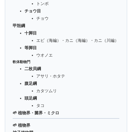
トンボ
チョウ目
チョウ
甲殻綱
十脚目
エビ（海編）・カニ（海編）・カニ（川編）
等脚目
ウオノエ
軟体動物門
二枚貝綱
アサリ・ホタテ
腹足綱
カタツムリ
頭足綱
タコ
🌱 植物界・菌界・ミクロ
🌱 植物界