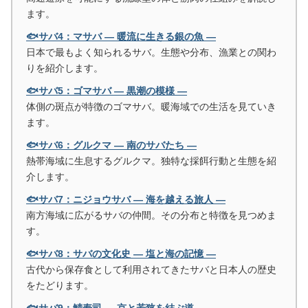
ます。
🐟サバ4：マサバ ― 暖流に生きる銀の魚 ―
日本で最もよく知られるサバ。生態や分布、漁業との関わ
りを紹介します。
🐟サバ5：ゴマサバ ― 黒潮の模様 ―
体側の斑点が特徴のゴマサバ。暖海域での生活を見ていき
ます。
🐟サバ6：グルクマ ― 南のサバたち ―
熱帯海域に生息するグルクマ。独特な採餌行動と生態を紹
介します。
🐟サバ7：ニジョウサバ ― 海を越える旅人 ―
南方海域に広がるサバの仲間。その分布と特徴を見つめま
す。
🐟サバ8：サバの文化史 ― 塩と海の記憶 ―
古代から保存食として利用されてきたサバと日本人の歴史
をたどります。