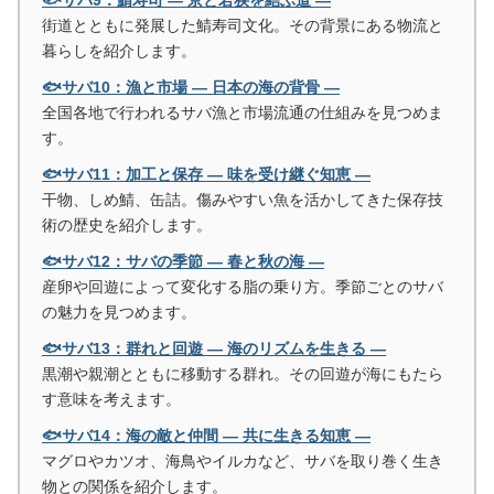
🐟サバ9：鯖寿司 ― 京と若狭を結ぶ道 ―
街道とともに発展した鯖寿司文化。その背景にある物流と
暮らしを紹介します。
🐟サバ10：漁と市場 ― 日本の海の背骨 ―
全国各地で行われるサバ漁と市場流通の仕組みを見つめま
す。
🐟サバ11：加工と保存 ― 味を受け継ぐ知恵 ―
干物、しめ鯖、缶詰。傷みやすい魚を活かしてきた保存技
術の歴史を紹介します。
🐟サバ12：サバの季節 ― 春と秋の海 ―
産卵や回遊によって変化する脂の乗り方。季節ごとのサバ
の魅力を見つめます。
🐟サバ13：群れと回遊 ― 海のリズムを生きる ―
黒潮や親潮とともに移動する群れ。その回遊が海にもたら
す意味を考えます。
🐟サバ14：海の敵と仲間 ― 共に生きる知恵 ―
マグロやカツオ、海鳥やイルカなど、サバを取り巻く生き
物との関係を紹介します。