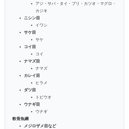
アジ・サバ・タイ・ブリ・カツオ・マグロ・
カジキ
ニシン目
イワシ
サケ目
サケ
コイ目
コイ
ナマズ目
ナマズ
カレイ目
ヒラメ
ダツ目
トビウオ
ウナギ目
ウナギ
軟骨魚綱
メジロザメ目など