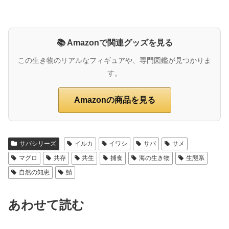
📚 Amazonで関連グッズを見る
この生き物のリアルなフィギュアや、専門図鑑が見つかりま
す。
Amazonの商品を見る
サバシリーズ
イルカ
イワシ
サバ
サメ
マグロ
共存
共生
捕食
海の生き物
生態系
自然の知恵
鯖
あわせて読む