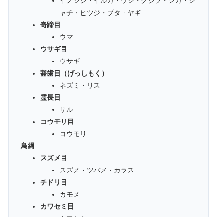
イノシシ・イルカ・ウシ・クジラ・シカ・シ
ャチ・ヒツジ・ブタ・ヤギ
奇蹄目
ウマ
ウサギ目
ウサギ
齧歯目（げっしもく）
ネズミ・リス
霊長目
サル
コウモリ目
コウモリ
鳥綱
スズメ目
スズメ・ツバメ・カラス
チドリ目
カモメ
カワセミ目