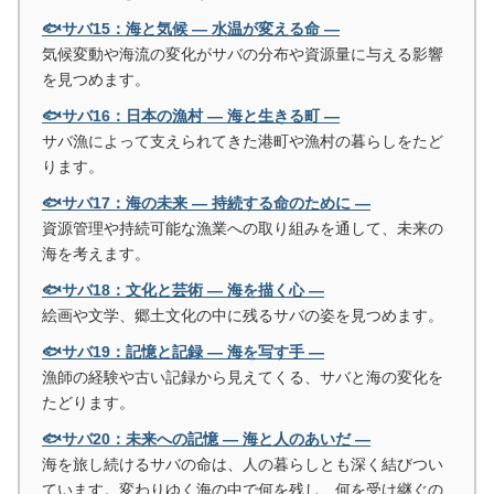
🐟サバ15：海と気候 ― 水温が変える命 ―
気候変動や海流の変化がサバの分布や資源量に与える影響
を見つめます。
🐟サバ16：日本の漁村 ― 海と生きる町 ―
サバ漁によって支えられてきた港町や漁村の暮らしをたど
ります。
🐟サバ17：海の未来 ― 持続する命のために ―
資源管理や持続可能な漁業への取り組みを通して、未来の
海を考えます。
🐟サバ18：文化と芸術 ― 海を描く心 ―
絵画や文学、郷土文化の中に残るサバの姿を見つめます。
🐟サバ19：記憶と記録 ― 海を写す手 ―
漁師の経験や古い記録から見えてくる、サバと海の変化を
たどります。
🐟サバ20：未来への記憶 ― 海と人のあいだ ―
海を旅し続けるサバの命は、人の暮らしとも深く結びつい
ています。変わりゆく海の中で何を残し、何を受け継ぐの