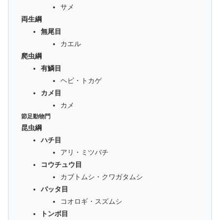
サメ
両生綱
無尾目
カエル
爬虫綱
有鱗目
ヘビ・トカゲ
カメ目
カメ
節足動物門
昆虫綱
ハチ目
アリ・ミツバチ
コウチュウ目
カブトムシ・クワガタムシ
バッタ目
コオロギ・スズムシ
トンボ目