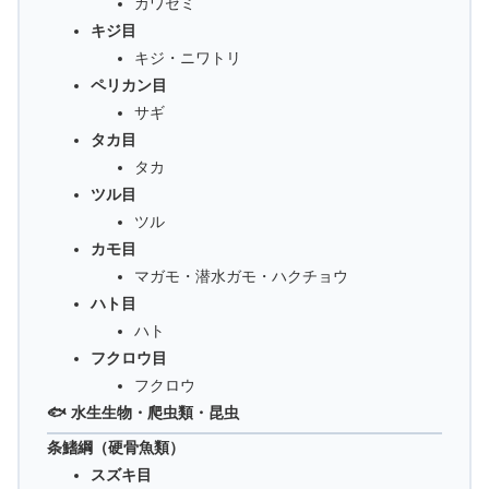
カワセミ
キジ目
キジ・ニワトリ
ペリカン目
サギ
タカ目
タカ
ツル目
ツル
カモ目
マガモ・潜水ガモ・ハクチョウ
ハト目
ハト
フクロウ目
フクロウ
🐟 水生生物・爬虫類・昆虫
条鰭綱（硬骨魚類）
スズキ目