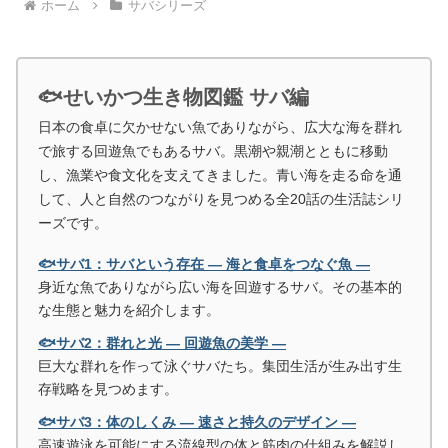
ホーム
サバシリーズ
🐟せいかつ生き物図鑑 サバ編
日本の食卓に欠かせない魚でありながら、広大な海を群れ
で旅する回遊魚でもあるサバ。黒潮や親潮とともに移動
し、漁業や食文化を支えてきました。青い海を走る命を通
して、人と自然のつながりを見つめる全20話の生活誌シリ
ーズです。
🐟サバ1：サバという存在 ― 海と食卓をつなぐ魚 ―
身近な魚でありながら広い海を回遊するサバ。その基本的
な生態と魅力を紹介します。
🐟サバ2：群れと光 ― 回遊魚の美学 ―
巨大な群れを作って泳ぐサバたち。集団生活が生み出す生
存戦略を見つめます。
🐟サバ3：体のしくみ ― 速さと持久のデザイン ―
高速遊泳を可能にする流線型の体と筋肉の仕組みを解説し