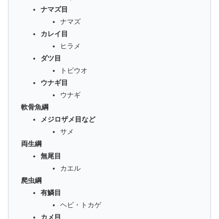
ナマズ目
ナマズ
カレイ目
ヒラメ
ダツ目
トビウオ
ウナギ目
ウナギ
軟骨魚綱
メジロザメ目など
サメ
両生綱
無尾目
カエル
爬虫綱
有鱗目
ヘビ・トカゲ
カメ目