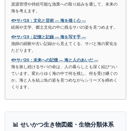
資源管理や持続可能な漁業への取り組みを通して、未来の
海を考えます。
🐟サバ18：文化と芸術 ― 海を描く心 ―
絵画や文学、郷土文化の中に残るサバの姿を見つめます。
🐟サバ19：記憶と記録 ― 海を写す手 ―
漁師の経験や古い記録から見えてくる、サバと海の変化を
たどります。
🐟サバ20：未来への記憶 ― 海と人のあいだ ―
海を旅し続けるサバの命は、人の暮らしとも深く結びつい
ています。変わりゆく海の中で何を残し、何を受け継ぐの
か。海と人を結ぶ魚の姿を見つめながらシリーズを締めく
くります。
📊 せいかつ生き物図鑑・生物分類体系