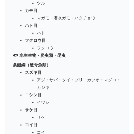
ツル
カモ目
マガモ・潜水ガモ・ハクチョウ
ハト目
ハト
フクロウ目
フクロウ
🐟 水生生物・爬虫類・昆虫
条鰭綱（硬骨魚類）
スズキ目
アジ・サバ・タイ・ブリ・カツオ・マグロ・
カジキ
ニシン目
イワシ
サケ目
サケ
コイ目
コイ