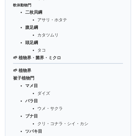
軟体動物門
二枚貝綱
アサリ・ホタテ
腹足綱
カタツムリ
頭足綱
タコ
🌱 植物界・菌界・ミクロ
🌱 植物界
被子植物門
マメ目
ダイズ
バラ目
ウメ・サクラ
ブナ目
クリ・コナラ・シイ・カシ
ツバキ目