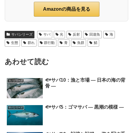
Amazonの商品を見る
サバシリーズ
サバ
光
反射
回遊魚
海
生態
群れ
群行動
青
魚群
鯖
あわせて読む
🐟サバ10：漁と市場 ― 日本の海の背
サバシリーズ
骨 ―
🐟サバ5：ゴマサバ ― 黒潮の模様 ―
サバシリーズ