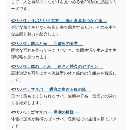
して、人と自然のつながりを見つめる全20話の生活誌シリ
ーズです。
🐟サバ1：サバという存在 ― 海と食卓をつなぐ魚 ―
身近な魚でありながら広い海を回遊するサバ。その基本的
な生態と魅力を紹介します。
🐟サバ2：群れと光 ― 回遊魚の美学 ―
巨大な群れを作って泳ぐサバたち。集団生活が生み出す生
存戦略を見つめます。
🐟サバ3：体のしくみ ― 速さと持久のデザイン ―
高速遊泳を可能にする流線型の体と筋肉の仕組みを解説し
ます。
🐟サバ4：マサバ ― 暖流に生きる銀の魚 ―
日本で最もよく知られるサバ。生態や分布、漁業との関わ
りを紹介します。
🐟サバ5：ゴマサバ ― 黒潮の模様 ―
体側の斑点が特徴のゴマサバ。暖海域での生活を見ていき
ます。