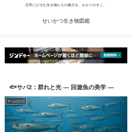
日常にひそむ生き物たちの魅力を、わかりやすく。
せいかつ生き物図鑑
🐟サバ2：群れと光 ― 回遊魚の美学 ―
サバシリーズ