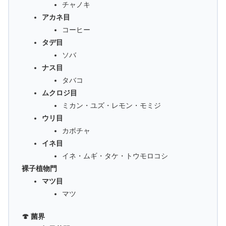
チャノキ
アカネ目
コーヒー
タデ目
ソバ
ナス目
タバコ
ムクロジ目
ミカン・ユズ・レモン・モミジ
ウリ目
カボチャ
イネ目
イネ・ムギ・タケ・トウモロコシ
裸子植物門
マツ目
マツ
🍄 菌界