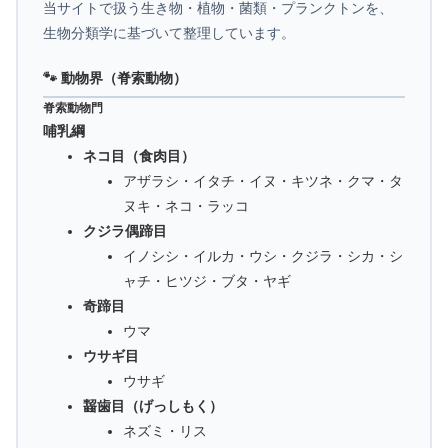
当サイトで扱う生き物・植物・菌類・プランクトンを、
生物分類学に基づいて整理しています。
🐾 動物界（脊索動物）
脊索動物門
哺乳綱
ネコ目（食肉目）
アザラシ・イタチ・イヌ・キツネ・クマ・タ
ヌキ・ネコ・ラッコ
クジラ偶蹄目
イノシシ・イルカ・ウシ・クジラ・シカ・シ
ャチ・ヒツジ・ブタ・ヤギ
奇蹄目
ウマ
ウサギ目
ウサギ
齧歯目（げっしもく）
ネズミ・リス