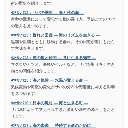
術の歴史を紹介します。
🐟サバ12：サバの季節 ― 春と秋の海 ―
産卵や回遊によって変化する脂の乗り方。季節ごとのサバ
の魅力を見つめます。
🐟サバ13：群れと回遊 ― 海のリズムを生きる ―
黒潮や親潮とともに移動する群れ。その回遊が海にもたら
す意味を考えます。
🐟サバ14：海の敵と仲間 ― 共に生きる知恵 ―
マグロやカツオ、海鳥やイルカなど、サバを取り巻く生き
物との関係を紹介します。
🐟サバ15：海と気候 ― 水温が変える命 ―
気候変動や海流の変化がサバの分布や資源量に与える影響
を見つめます。
🐟サバ16：日本の漁村 ― 海と生きる町 ―
サバ漁によって支えられてきた港町や漁村の暮らしをたど
ります。
🐟サバ17：海の未来 ― 持続する命のために ―