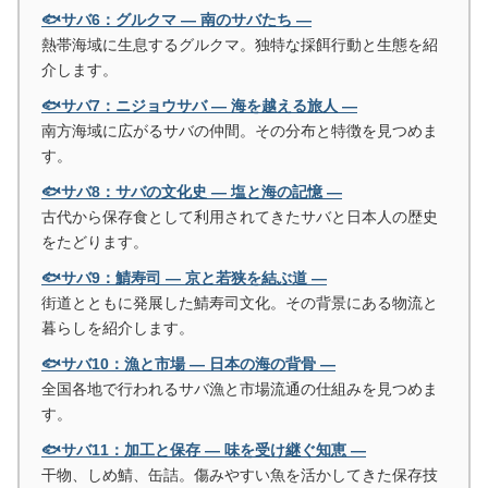
🐟サバ6：グルクマ ― 南のサバたち ―
熱帯海域に生息するグルクマ。独特な採餌行動と生態を紹
介します。
🐟サバ7：ニジョウサバ ― 海を越える旅人 ―
南方海域に広がるサバの仲間。その分布と特徴を見つめま
す。
🐟サバ8：サバの文化史 ― 塩と海の記憶 ―
古代から保存食として利用されてきたサバと日本人の歴史
をたどります。
🐟サバ9：鯖寿司 ― 京と若狭を結ぶ道 ―
街道とともに発展した鯖寿司文化。その背景にある物流と
暮らしを紹介します。
🐟サバ10：漁と市場 ― 日本の海の背骨 ―
全国各地で行われるサバ漁と市場流通の仕組みを見つめま
す。
🐟サバ11：加工と保存 ― 味を受け継ぐ知恵 ―
干物、しめ鯖、缶詰。傷みやすい魚を活かしてきた保存技