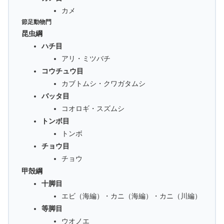
カメ
節足動物門
昆虫綱
ハチ目
アリ・ミツバチ
コウチュウ目
カブトムシ・クワガタムシ
バッタ目
コオロギ・スズムシ
トンボ目
トンボ
チョウ目
チョウ
甲殻綱
十脚目
エビ（海編）・カニ（海編）・カニ（川編）
等脚目
ウオノエ