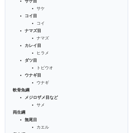
サケ目
サケ
コイ目
コイ
ナマズ目
ナマズ
カレイ目
ヒラメ
ダツ目
トビウオ
ウナギ目
ウナギ
軟骨魚綱
メジロザメ目など
サメ
両生綱
無尾目
カエル