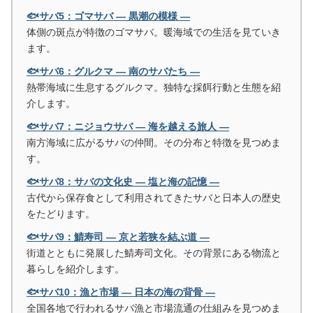
🐟サバ5：ゴマサバ ― 黒潮の模様 ―
体側の斑点が特徴のゴマサバ。暖海域での生活を見ていき
ます。
🐟サバ6：グルクマ ― 南のサバたち ―
熱帯海域に生息するグルクマ。独特な採餌行動と生態を紹
介します。
🐟サバ7：ニジョウサバ ― 海を越える旅人 ―
南方海域に広がるサバの仲間。その分布と特徴を見つめま
す。
🐟サバ8：サバの文化史 ― 塩と海の記憶 ―
古代から保存食として利用されてきたサバと日本人の歴史
をたどります。
🐟サバ9：鯖寿司 ― 京と若狭を結ぶ道 ―
街道とともに発展した鯖寿司文化。その背景にある物流と
暮らしを紹介します。
🐟サバ10：漁と市場 ― 日本の海の背骨 ―
全国各地で行われるサバ漁と市場流通の仕組みを見つめま