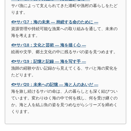
サバ漁によって支えられてきた港町や漁村の暮らしをたど
ります。
🐟サバ17：海の未来 ― 持続する命のために ―
資源管理や持続可能な漁業への取り組みを通して、未来の
海を考えます。
🐟サバ18：文化と芸術 ― 海を描く心 ―
絵画や文学、郷土文化の中に残るサバの姿を見つめます。
🐟サバ19：記憶と記録 ― 海を写す手 ―
漁師の経験や古い記録から見えてくる、サバと海の変化を
たどります。
🐟サバ20：未来への記憶 ― 海と人のあいだ ―
海を旅し続けるサバの命は、人の暮らしとも深く結びつい
ています。変わりゆく海の中で何を残し、何を受け継ぐの
か。海と人を結ぶ魚の姿を見つめながらシリーズを締めく
くります。