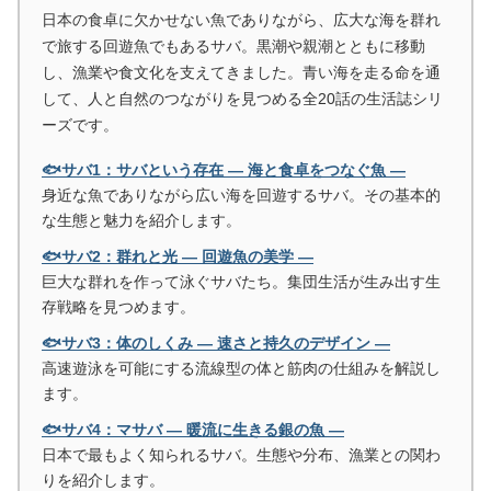
日本の食卓に欠かせない魚でありながら、広大な海を群れ
で旅する回遊魚でもあるサバ。黒潮や親潮とともに移動
し、漁業や食文化を支えてきました。青い海を走る命を通
して、人と自然のつながりを見つめる全20話の生活誌シリ
ーズです。
🐟サバ1：サバという存在 ― 海と食卓をつなぐ魚 ―
身近な魚でありながら広い海を回遊するサバ。その基本的
な生態と魅力を紹介します。
🐟サバ2：群れと光 ― 回遊魚の美学 ―
巨大な群れを作って泳ぐサバたち。集団生活が生み出す生
存戦略を見つめます。
🐟サバ3：体のしくみ ― 速さと持久のデザイン ―
高速遊泳を可能にする流線型の体と筋肉の仕組みを解説し
ます。
🐟サバ4：マサバ ― 暖流に生きる銀の魚 ―
日本で最もよく知られるサバ。生態や分布、漁業との関わ
りを紹介します。