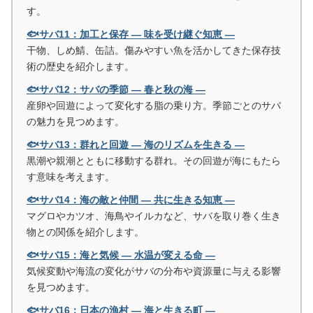
す。
🐟サバ11：加工と保存 ― 味を受け継ぐ知恵 ―
干物、しめ鯖、缶詰。傷みやすい魚を活かしてきた保存技
術の歴史を紹介します。
🐟サバ12：サバの季節 ― 春と秋の海 ―
産卵や回遊によって変化する脂の乗り方。季節ごとのサバ
の魅力を見つめます。
🐟サバ13：群れと回遊 ― 海のリズムを生きる ―
黒潮や親潮とともに移動する群れ。その回遊が海にもたら
す意味を考えます。
🐟サバ14：海の敵と仲間 ― 共に生きる知恵 ―
マグロやカツオ、海鳥やイルカなど、サバを取り巻く生き
物との関係を紹介します。
🐟サバ15：海と気候 ― 水温が変える命 ―
気候変動や海流の変化がサバの分布や資源量に与える影響
を見つめます。
🐟サバ16：日本の漁村 ― 海と生きる町 ―