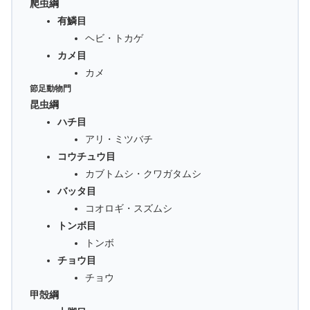
爬虫綱
有鱗目
ヘビ・トカゲ
カメ目
カメ
節足動物門
昆虫綱
ハチ目
アリ・ミツバチ
コウチュウ目
カブトムシ・クワガタムシ
バッタ目
コオロギ・スズムシ
トンボ目
トンボ
チョウ目
チョウ
甲殻綱