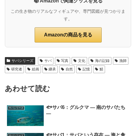
📚 Amazonで関連グッズを見る
この生き物のリアルなフィギュアや、専門図鑑が見つかりま
す。
Amazonの商品を見る
サバシリーズ
サバ
写真
文化
海の記録
漁師
研究者
絵画
継承
自然
記憶
鯖
あわせて読む
🐟サバ6：グルクマ ― 南のサバたち
サバシリーズ
―
🐟サバ1：サバという存在 ― 海と食
サバシリーズ