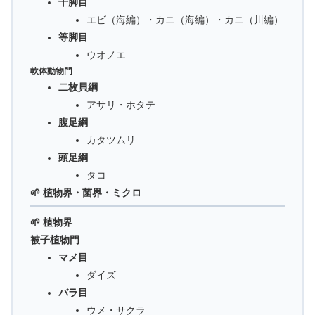
十脚目
エビ（海編）・カニ（海編）・カニ（川編）
等脚目
ウオノエ
軟体動物門
二枚貝綱
アサリ・ホタテ
腹足綱
カタツムリ
頭足綱
タコ
🌱 植物界・菌界・ミクロ
🌱 植物界
被子植物門
マメ目
ダイズ
バラ目
ウメ・サクラ