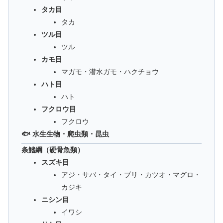
タカ目
タカ
ツル目
ツル
カモ目
マガモ・潜水ガモ・ハクチョウ
ハト目
ハト
フクロウ目
フクロウ
🐟 水生生物・爬虫類・昆虫
条鰭綱（硬骨魚類）
スズキ目
アジ・サバ・タイ・ブリ・カツオ・マグロ・
カジキ
ニシン目
イワシ