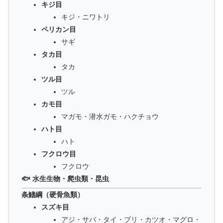
キジ目
キジ・ニワトリ
ペリカン目
サギ
タカ目
タカ
ツル目
ツル
カモ目
マガモ・潜水ガモ・ハクチョウ
ハト目
ハト
フクロウ目
フクロウ
🐟 水生生物・爬虫類・昆虫
条鰭綱（硬骨魚類）
スズキ目
アジ・サバ・タイ・ブリ・カツオ・マグロ・