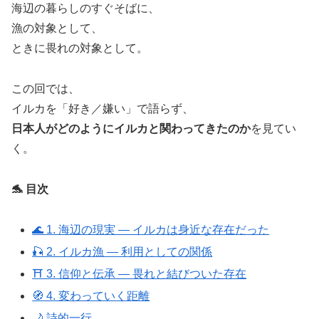
海辺の暮らしのすぐそばに、
漁の対象として、
ときに畏れの対象として。
この回では、
イルカを「好き／嫌い」で語らず、
日本人がどのようにイルカと関わってきたのか
を見てい
く。
🐬 目次
🌊 1. 海辺の現実 ― イルカは身近な存在だった
🎣 2. イルカ漁 ― 利用としての関係
⛩️ 3. 信仰と伝承 ― 畏れと結びついた存在
🧭 4. 変わっていく距離
🌙 詩的一行