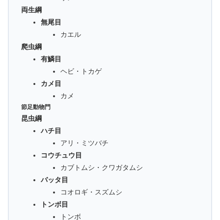
両生綱
無尾目
カエル
爬虫綱
有鱗目
ヘビ・トカゲ
カメ目
カメ
節足動物門
昆虫綱
ハチ目
アリ・ミツバチ
コウチュウ目
カブトムシ・クワガタムシ
バッタ目
コオロギ・スズムシ
トンボ目
トンボ