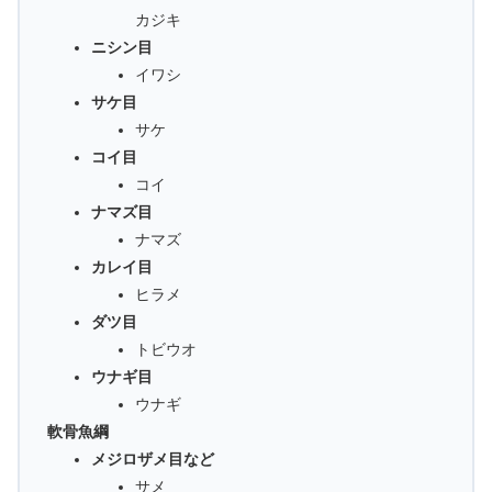
カジキ
ニシン目
イワシ
サケ目
サケ
コイ目
コイ
ナマズ目
ナマズ
カレイ目
ヒラメ
ダツ目
トビウオ
ウナギ目
ウナギ
軟骨魚綱
メジロザメ目など
サメ