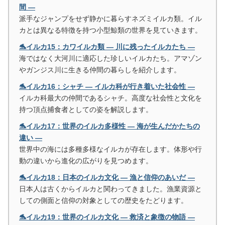
間 ―
派手なジャンプをせず静かに暮らすネズミイルカ類。イル
カとは異なる特徴を持つ小型鯨類の世界を見ていきます。
🐬イルカ15：カワイルカ類 ― 川に残ったイルカたち ―
海ではなく大河川に適応した珍しいイルカたち。アマゾン
やガンジス川に生きる仲間の暮らしを紹介します。
🐬イルカ16：シャチ ― イルカ科が行き着いた社会性 ―
イルカ科最大の仲間であるシャチ。高度な社会性と文化を
持つ頂点捕食者としての姿を解説します。
🐬イルカ17：世界のイルカ多様性 ― 海が生んだかたちの
違い ―
世界中の海には多種多様なイルカが存在します。体形や行
動の違いから進化の広がりを見つめます。
🐬イルカ18：日本のイルカ文化 ― 漁と信仰のあいだ ―
日本人は古くからイルカと関わってきました。漁業資源と
しての側面と信仰の対象としての歴史をたどります。
🐬イルカ19：世界のイルカ文化 ― 救済と象徴の物語 ―