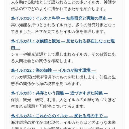
人を助ける動物として語られることの多いイルカ。神話や
伝承の中でどのように描かれてきたかを紹介します。
🐬イルカ20：イルカと科学 ― 知能研究と実験の歴史 ―
高い知能を持つとされるイルカは、多くの研究対象となっ
てきました。科学が見てきたイルカ像を整理します。
🐬イルカ21：水族館と観光 ― 見せられる存在になった理
由 ―
ショーや観光資源として親しまれるイルカ。その背景にあ
る人間社会との関係を考察します。
🐬イルカ22：海の知性 ― イルカが映す環境 ―
イルカ研究は海洋環境そのものを映し出します。知性と生
態系の関係から海の現在を見つめます。
🐬イルカ23：共存という距離 ― 近づきすぎた関係 ―
保護、観光、研究、利用。人とイルカの距離が近づくほど
生まれる課題と可能性について考えます。
🐬イルカ24：これからのイルカ ― 変わる海の中で ―
海洋環境の変化が進む現代。イルカたちはどのような未来
を迎えるのか、人との関係を含めてシリーズを締めくくり