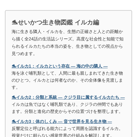
🐬せいかつ生き物図鑑 イルカ編
海に生きる隣人・イルカを、生態の正確さと人との距離か
ら描く全24話の生活誌シリーズ。高度な社会性と知能で知
られるイルカたちの本当の姿を、生き物としての視点から
見つめます。
🐬イルカ1：イルカという存在 ― 海の中の隣人 ―
海を泳ぐ哺乳類として、人間に最も親しまれてきた生き物
のひとつ。イルカとは何者なのか、その全体像を見渡しま
す。
🐬イルカ2：分類と系統 ― クジラ目に属するイルカたち ―
イルカは魚ではなく哺乳類であり、クジラの仲間でもあり
ます。分類と進化の歴史からその位置づけを整理します。
🐬イルカ3：体のしくみ ― 音で世界を見る生き物 ―
反響定位と呼ばれる能力によって周囲を認識するイルカ。
視覚だけに頼らない感覚世界の仕組みを解説します。