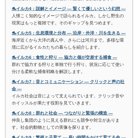
🐬イルカ4：誤解とイメージ ― 賢くて優しいという幻想 ―
人懐こく知的なイメージで語られるイルカ。しかし野生の
現実はもっと複雑です。そのギャップを見つめます。
🐬イルカ5：生息環境と分布 ― 沿岸・外洋・川を生きる ―
海岸近くから大洋の真ん中、さらには河川まで。多様な環
境に広がるイルカたちの暮らしを紹介します。
🐬イルカ6：食性と狩り ― 協力と個が交差する捕食 ―
群れで協力する狩りと単独で行う狩り。状況に応じて使い
分ける柔軟な捕食戦略を解説します。
🐬イルカ7：音とコミュニケーション ― クリックと声の社
会 ―
イルカ社会は音によって支えられています。クリック音や
ホイッスルが果たす役割を見ていきます。
🐬イルカ8：群れと社会 ― つながりと緊張の構造 ―
仲良し集団のように見える群れにも競争や対立がありま
す。社会的動物としての実像を探ります。
🐬イルカ9：繁殖と子育て ― 長い時間をかけて育てる命 ―