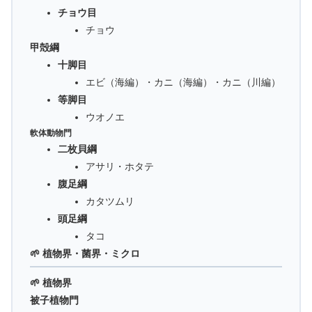
チョウ目
チョウ
甲殻綱
十脚目
エビ（海編）・カニ（海編）・カニ（川編）
等脚目
ウオノエ
軟体動物門
二枚貝綱
アサリ・ホタテ
腹足綱
カタツムリ
頭足綱
タコ
🌱 植物界・菌界・ミクロ
🌱 植物界
被子植物門