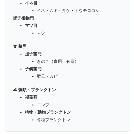
イネ目
イネ・ムギ・タケ・トウモロコシ
裸子植物門
マツ目
マツ
🍄 菌界
担子菌門
きのこ（食用・有毒）
子嚢菌門
酵母・カビ
🌊 藻類・プランクトン
褐藻類
コンブ
植物・動物プランクトン
各種プランクトン