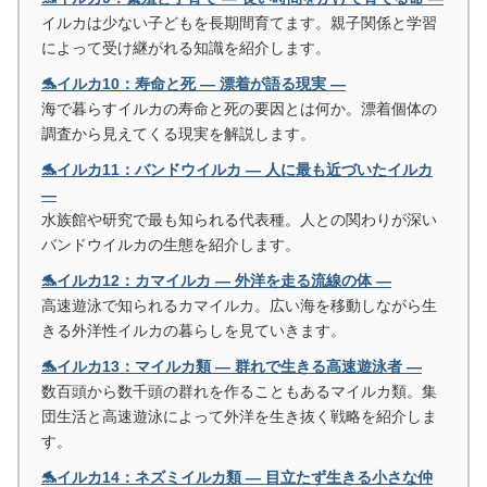
イルカは少ない子どもを長期間育てます。親子関係と学習
によって受け継がれる知識を紹介します。
🐬イルカ10：寿命と死 ― 漂着が語る現実 ―
海で暮らすイルカの寿命と死の要因とは何か。漂着個体の
調査から見えてくる現実を解説します。
🐬イルカ11：バンドウイルカ ― 人に最も近づいたイルカ
―
水族館や研究で最も知られる代表種。人との関わりが深い
バンドウイルカの生態を紹介します。
🐬イルカ12：カマイルカ ― 外洋を走る流線の体 ―
高速遊泳で知られるカマイルカ。広い海を移動しながら生
きる外洋性イルカの暮らしを見ていきます。
🐬イルカ13：マイルカ類 ― 群れで生きる高速遊泳者 ―
数百頭から数千頭の群れを作ることもあるマイルカ類。集
団生活と高速遊泳によって外洋を生き抜く戦略を紹介しま
す。
🐬イルカ14：ネズミイルカ類 ― 目立たず生きる小さな仲