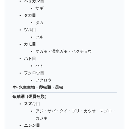
ペリカン目
サギ
タカ目
タカ
ツル目
ツル
カモ目
マガモ・潜水ガモ・ハクチョウ
ハト目
ハト
フクロウ目
フクロウ
🐟 水生生物・爬虫類・昆虫
条鰭綱（硬骨魚類）
スズキ目
アジ・サバ・タイ・ブリ・カツオ・マグロ・
カジキ
ニシン目