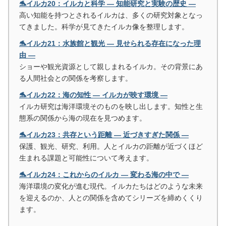
🐬イルカ20：イルカと科学 ― 知能研究と実験の歴史 ―
高い知能を持つとされるイルカは、多くの研究対象となっ
てきました。科学が見てきたイルカ像を整理します。
🐬イルカ21：水族館と観光 ― 見せられる存在になった理
由 ―
ショーや観光資源として親しまれるイルカ。その背景にあ
る人間社会との関係を考察します。
🐬イルカ22：海の知性 ― イルカが映す環境 ―
イルカ研究は海洋環境そのものを映し出します。知性と生
態系の関係から海の現在を見つめます。
🐬イルカ23：共存という距離 ― 近づきすぎた関係 ―
保護、観光、研究、利用。人とイルカの距離が近づくほど
生まれる課題と可能性について考えます。
🐬イルカ24：これからのイルカ ― 変わる海の中で ―
海洋環境の変化が進む現代。イルカたちはどのような未来
を迎えるのか、人との関係を含めてシリーズを締めくくり
ます。