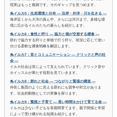
現実はもっと複雑です。そのギャップを見つめます。
🐬イルカ5：生息環境と分布 ― 沿岸・外洋・川を生きる ―
海岸近くから大洋の真ん中、さらには河川まで。多様な環
境に広がるイルカたちの暮らしを紹介します。
🐬イルカ6：食性と狩り ― 協力と個が交差する捕食 ―
群れで協力する狩りと単独で行う狩り。状況に応じて使い
分ける柔軟な捕食戦略を解説します。
🐬イルカ7：音とコミュニケーション ― クリックと声の社
会 ―
イルカ社会は音によって支えられています。クリック音や
ホイッスルが果たす役割を見ていきます。
🐬イルカ8：群れと社会 ― つながりと緊張の構造 ―
仲良し集団のように見える群れにも競争や対立がありま
す。社会的動物としての実像を探ります。
🐬イルカ9：繁殖と子育て ― 長い時間をかけて育てる命 ―
イルカは少ない子どもを長期間育てます。親子関係と学習
によって受け継がれる知識を紹介します。