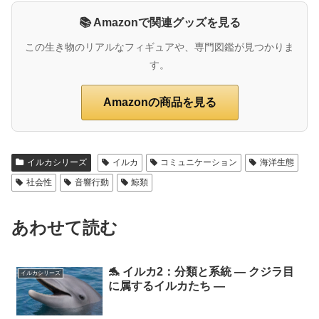
📚 Amazonで関連グッズを見る
この生き物のリアルなフィギュアや、専門図鑑が見つかりま
す。
Amazonの商品を見る
イルカシリーズ
イルカ
コミュニケーション
海洋生態
社会性
音響行動
鯨類
あわせて読む
🐬 イルカ2：分類と系統 ― クジラ目
イルカシリーズ
に属するイルカたち ―