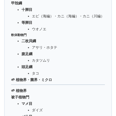
甲殻綱
十脚目
エビ（海編）・カニ（海編）・カニ（川編）
等脚目
ウオノエ
軟体動物門
二枚貝綱
アサリ・ホタテ
腹足綱
カタツムリ
頭足綱
タコ
🌱 植物界・菌界・ミクロ
🌱 植物界
被子植物門
マメ目
ダイズ