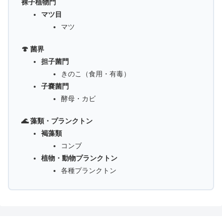
裸子植物門
マツ目
マツ
🍄 菌界
担子菌門
きのこ（食用・有毒）
子嚢菌門
酵母・カビ
🌊 藻類・プランクトン
褐藻類
コンブ
植物・動物プランクトン
各種プランクトン