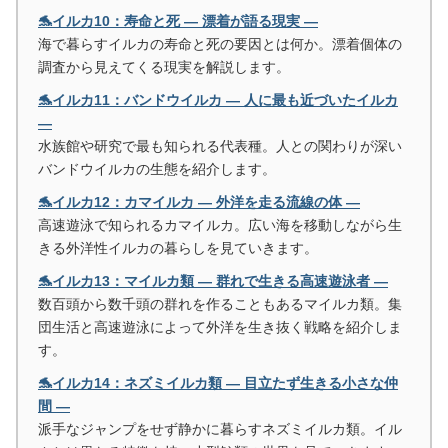
🐬イルカ10：寿命と死 ― 漂着が語る現実 ―
海で暮らすイルカの寿命と死の要因とは何か。漂着個体の
調査から見えてくる現実を解説します。
🐬イルカ11：バンドウイルカ ― 人に最も近づいたイルカ
―
水族館や研究で最も知られる代表種。人との関わりが深い
バンドウイルカの生態を紹介します。
🐬イルカ12：カマイルカ ― 外洋を走る流線の体 ―
高速遊泳で知られるカマイルカ。広い海を移動しながら生
きる外洋性イルカの暮らしを見ていきます。
🐬イルカ13：マイルカ類 ― 群れで生きる高速遊泳者 ―
数百頭から数千頭の群れを作ることもあるマイルカ類。集
団生活と高速遊泳によって外洋を生き抜く戦略を紹介しま
す。
🐬イルカ14：ネズミイルカ類 ― 目立たず生きる小さな仲
間 ―
派手なジャンプをせず静かに暮らすネズミイルカ類。イル