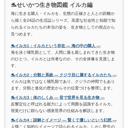
🐬せいかつ生き物図鑑 イルカ編
海に生きる隣人・イルカを、生態の正確さと人との距離か
ら描く全24話の生活誌シリーズ。高度な社会性と知能で知
られるイルカたちの本当の姿を、生き物としての視点から
見つめます。
🐬イルカ1：イルカという存在 ― 海の中の隣人 ―
海を泳ぐ哺乳類として、人間に最も親しまれてきた生き物
のひとつ。イルカとは何者なのか、その全体像を見渡しま
す。
🐬イルカ2：分類と系統 ― クジラ目に属するイルカたち ―
イルカは魚ではなく哺乳類であり、クジラの仲間でもあり
ます。分類と進化の歴史からその位置づけを整理します。
🐬イルカ3：体のしくみ ― 音で世界を見る生き物 ―
反響定位と呼ばれる能力によって周囲を認識するイルカ。
視覚だけに頼らない感覚世界の仕組みを解説します。
🐬イルカ4：誤解とイメージ ― 賢くて優しいという幻想 ―
人懐こく知的なイメージで語られるイルカ。しかし野生の