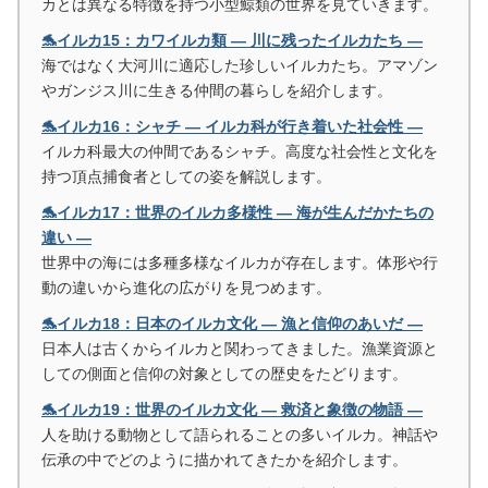
カとは異なる特徴を持つ小型鯨類の世界を見ていきます。
🐬イルカ15：カワイルカ類 ― 川に残ったイルカたち ―
海ではなく大河川に適応した珍しいイルカたち。アマゾン
やガンジス川に生きる仲間の暮らしを紹介します。
🐬イルカ16：シャチ ― イルカ科が行き着いた社会性 ―
イルカ科最大の仲間であるシャチ。高度な社会性と文化を
持つ頂点捕食者としての姿を解説します。
🐬イルカ17：世界のイルカ多様性 ― 海が生んだかたちの
違い ―
世界中の海には多種多様なイルカが存在します。体形や行
動の違いから進化の広がりを見つめます。
🐬イルカ18：日本のイルカ文化 ― 漁と信仰のあいだ ―
日本人は古くからイルカと関わってきました。漁業資源と
しての側面と信仰の対象としての歴史をたどります。
🐬イルカ19：世界のイルカ文化 ― 救済と象徴の物語 ―
人を助ける動物として語られることの多いイルカ。神話や
伝承の中でどのように描かれてきたかを紹介します。