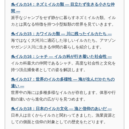
🐬イルカ14：ネズミイルカ類 ― 目立たず生きる小さな仲
間 ―
派手なジャンプをせず静かに暮らすネズミイルカ類。イル
カとは異なる特徴を持つ小型鯨類の世界を見ていきます。
🐬イルカ15：カワイルカ類 ― 川に残ったイルカたち ―
海ではなく大河川に適応した珍しいイルカたち。アマゾン
やガンジス川に生きる仲間の暮らしを紹介します。
🐬イルカ16：シャチ ― イルカ科が行き着いた社会性 ―
イルカ科最大の仲間であるシャチ。高度な社会性と文化を
持つ頂点捕食者としての姿を解説します。
🐬イルカ17：世界のイルカ多様性 ― 海が生んだかたちの
違い ―
世界中の海には多種多様なイルカが存在します。体形や行
動の違いから進化の広がりを見つめます。
🐬イルカ18：日本のイルカ文化 ― 漁と信仰のあいだ ―
日本人は古くからイルカと関わってきました。漁業資源と
しての側面と信仰の対象としての歴史をたどります。