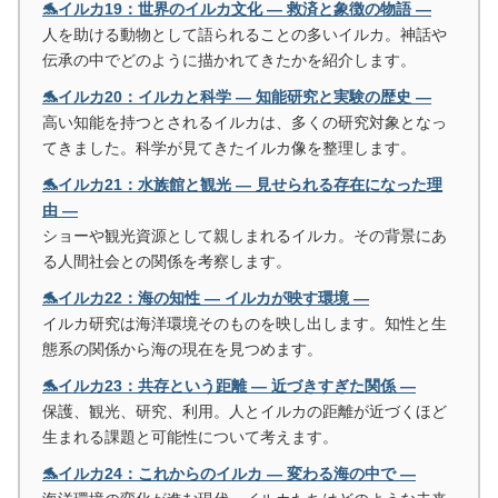
🐬イルカ19：世界のイルカ文化 ― 救済と象徴の物語 ―
人を助ける動物として語られることの多いイルカ。神話や
伝承の中でどのように描かれてきたかを紹介します。
🐬イルカ20：イルカと科学 ― 知能研究と実験の歴史 ―
高い知能を持つとされるイルカは、多くの研究対象となっ
てきました。科学が見てきたイルカ像を整理します。
🐬イルカ21：水族館と観光 ― 見せられる存在になった理
由 ―
ショーや観光資源として親しまれるイルカ。その背景にあ
る人間社会との関係を考察します。
🐬イルカ22：海の知性 ― イルカが映す環境 ―
イルカ研究は海洋環境そのものを映し出します。知性と生
態系の関係から海の現在を見つめます。
🐬イルカ23：共存という距離 ― 近づきすぎた関係 ―
保護、観光、研究、利用。人とイルカの距離が近づくほど
生まれる課題と可能性について考えます。
🐬イルカ24：これからのイルカ ― 変わる海の中で ―