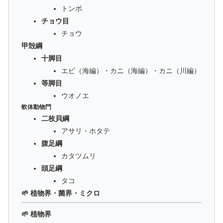
トンボ
チョウ目
チョウ
甲殻綱
十脚目
エビ（海編）・カニ（海編）・カニ（川編）
等脚目
ウオノエ
軟体動物門
二枚貝綱
アサリ・ホタテ
腹足綱
カタツムリ
頭足綱
タコ
🌱 植物界・菌界・ミクロ
🌱 植物界