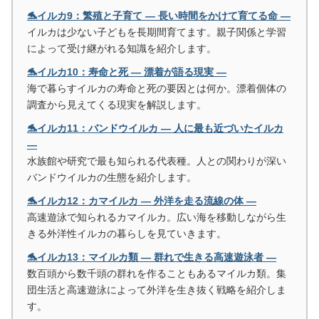
🐬イルカ9：繁殖と子育て ― 長い時間をかけて育てる命 ―
イルカは少ない子どもを長期間育てます。親子関係と学習
によって受け継がれる知識を紹介します。
🐬イルカ10：寿命と死 ― 漂着が語る現実 ―
海で暮らすイルカの寿命と死の要因とは何か。漂着個体の
調査から見えてくる現実を解説します。
🐬イルカ11：バンドウイルカ ― 人に最も近づいたイルカ
―
水族館や研究で最も知られる代表種。人との関わりが深い
バンドウイルカの生態を紹介します。
🐬イルカ12：カマイルカ ― 外洋を走る流線の体 ―
高速遊泳で知られるカマイルカ。広い海を移動しながら生
きる外洋性イルカの暮らしを見ていきます。
🐬イルカ13：マイルカ類 ― 群れで生きる高速遊泳者 ―
数百頭から数千頭の群れを作ることもあるマイルカ類。集
団生活と高速遊泳によって外洋を生き抜く戦略を紹介しま
す。