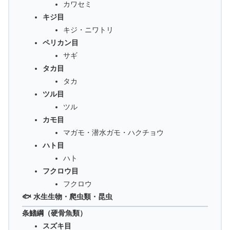
カワセミ
キジ目
キジ・ニワトリ
ペリカン目
サギ
タカ目
タカ
ツル目
ツル
カモ目
マガモ・潜水ガモ・ハクチョウ
ハト目
ハト
フクロウ目
フクロウ
🐟 水生生物・爬虫類・昆虫
条鰭綱（硬骨魚類）
スズキ目