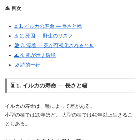
🐬 目次
⏳ 1. イルカの寿命 ― 長さと幅
⚠️ 2. 死因 ― 野生のリスク
🏖️ 3. 漂着 ― 死が可視化されるとき
🌊 4. 死が示す環境
🌙 詩的一行
⏳ 1. イルカの寿命 ― 長さと幅
イルカの寿命は、種によって差がある。
小型の種では20年ほど、 大型の種では40年以上生きるこ
ともある。