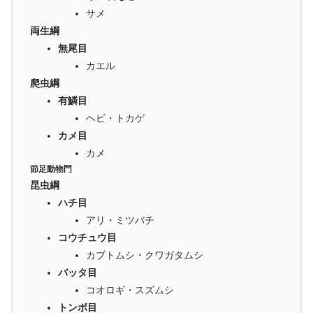
サメ
両生綱
無尾目
カエル
爬虫綱
有鱗目
ヘビ・トカゲ
カメ目
カメ
節足動物門
昆虫綱
ハチ目
アリ・ミツバチ
コウチュウ目
カブトムシ・クワガタムシ
バッタ目
コオロギ・スズムシ
トンボ目