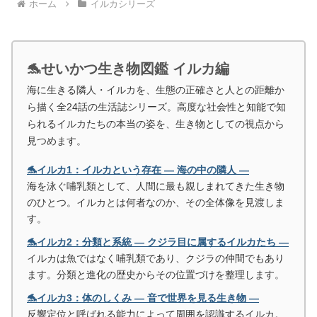
ホーム
イルカシリーズ
🐬せいかつ生き物図鑑 イルカ編
海に生きる隣人・イルカを、生態の正確さと人との距離か
ら描く全24話の生活誌シリーズ。高度な社会性と知能で知
られるイルカたちの本当の姿を、生き物としての視点から
見つめます。
🐬イルカ1：イルカという存在 ― 海の中の隣人 ―
海を泳ぐ哺乳類として、人間に最も親しまれてきた生き物
のひとつ。イルカとは何者なのか、その全体像を見渡しま
す。
🐬イルカ2：分類と系統 ― クジラ目に属するイルカたち ―
イルカは魚ではなく哺乳類であり、クジラの仲間でもあり
ます。分類と進化の歴史からその位置づけを整理します。
🐬イルカ3：体のしくみ ― 音で世界を見る生き物 ―
反響定位と呼ばれる能力によって周囲を認識するイルカ。