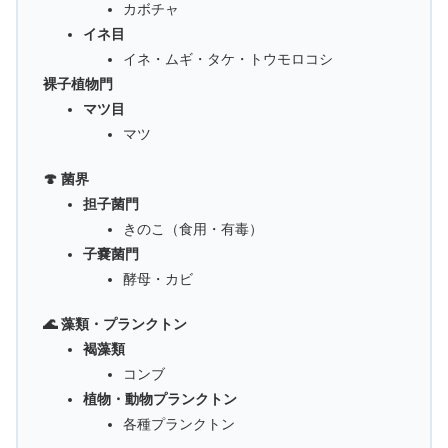
カボチャ
イネ目
イネ・ムギ・タケ・トウモロコシ
裸子植物門
マツ目
マツ
🍄 菌界
担子菌門
きのこ（食用・有毒）
子嚢菌門
酵母・カビ
🌊 藻類・プランクトン
褐藻類
コンブ
植物・動物プランクトン
各種プランクトン