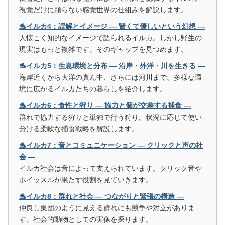
視覚だけに頼らない感覚世界の仕組みを解説します。
🐬イルカ4：誤解とイメージ ― 賢くて優しいという幻想 ―
人懐こく知的なイメージで語られるイルカ。しかし野生の
現実はもっと複雑です。そのギャップを見つめます。
🐬イルカ5：生息環境と分布 ― 沿岸・外洋・川を生きる ―
海岸近くから大洋の真ん中、さらには河川まで。多様な環
境に広がるイルカたちの暮らしを紹介します。
🐬イルカ6：食性と狩り ― 協力と個が交差する捕食 ―
群れで協力する狩りと単独で行う狩り。状況に応じて使い
分ける柔軟な捕食戦略を解説します。
🐬イルカ7：音とコミュニケーション ― クリックと声の社
会 ―
イルカ社会は音によって支えられています。クリック音や
ホイッスルが果たす役割を見ていきます。
🐬イルカ8：群れと社会 ― つながりと緊張の構造 ―
仲良し集団のように見える群れにも競争や対立がありま
す。社会的動物としての実像を探ります。