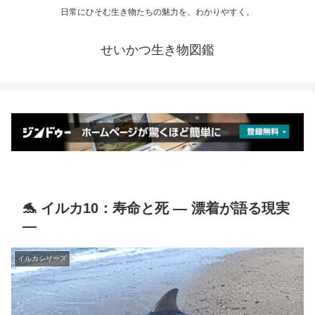
日常にひそむ生き物たちの魅力を、わかりやすく。
せいかつ生き物図鑑
🐬 イルカ10：寿命と死 ― 漂着が語る現実
―
イルカシリーズ