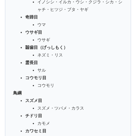
イノシシ・イルカ・ウシ・クジラ・シカ・シ
ャチ・ヒツジ・ブタ・ヤギ
奇蹄目
ウマ
ウサギ目
ウサギ
齧歯目（げっしもく）
ネズミ・リス
霊長目
サル
コウモリ目
コウモリ
鳥綱
スズメ目
スズメ・ツバメ・カラス
チドリ目
カモメ
カワセミ目