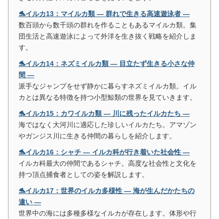
🐬イルカ13：マイルカ類 ― 群れで生きる高速遊泳者 ―
数百頭から数千頭の群れを作ることもあるマイルカ類。集
団生活と高速遊泳によって外洋を生き抜く戦略を紹介しま
す。
🐬イルカ14：ネズミイルカ類 ― 目立たず生きる小さな仲
間 ―
派手なジャンプをせず静かに暮らすネズミイルカ類。イル
カとは異なる特徴を持つ小型鯨類の世界を見ていきます。
🐬イルカ15：カワイルカ類 ― 川に残ったイルカたち ―
海ではなく大河川に適応した珍しいイルカたち。アマゾン
やガンジス川に生きる仲間の暮らしを紹介します。
🐬イルカ16：シャチ ― イルカ科が行き着いた社会性 ―
イルカ科最大の仲間であるシャチ。高度な社会性と文化を
持つ頂点捕食者としての姿を解説します。
🐬イルカ17：世界のイルカ多様性 ― 海が生んだかたちの
違い ―
世界中の海には多種多様なイルカが存在します。体形や行