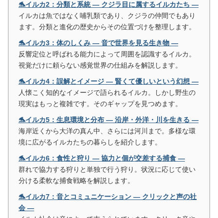
🐬イルカ2：分類と系統 ― クジラ目に属するイルカたち ―
イルカは魚ではなく哺乳類であり、クジラの仲間でもあり
ます。分類と進化の歴史からその位置づけを整理します。
🐬イルカ3：体のしくみ ― 音で世界を見る生き物 ―
反響定位と呼ばれる能力によって周囲を認識するイルカ。
視覚だけに頼らない感覚世界の仕組みを解説します。
🐬イルカ4：誤解とイメージ ― 賢くて優しいという幻想 ―
人懐こく知的なイメージで語られるイルカ。しかし野生の
現実はもっと複雑です。そのギャップを見つめます。
🐬イルカ5：生息環境と分布 ― 沿岸・外洋・川を生きる ―
海岸近くから大洋の真ん中、さらには河川まで。多様な環
境に広がるイルカたちの暮らしを紹介します。
🐬イルカ6：食性と狩り ― 協力と個が交差する捕食 ―
群れで協力する狩りと単独で行う狩り。状況に応じて使い
分ける柔軟な捕食戦略を解説します。
🐬イルカ7：音とコミュニケーション ― クリックと声の社
会 ―