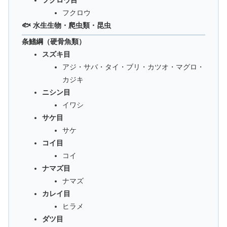
フクロウ
🐟 水生生物・爬虫類・昆虫
条鰭綱（硬骨魚類）
スズキ目
アジ・サバ・タイ・ブリ・カツオ・マグロ・
カジキ
ニシン目
イワシ
サケ目
サケ
コイ目
コイ
ナマズ目
ナマズ
カレイ目
ヒラメ
ダツ目