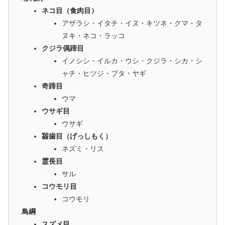
ネコ目（食肉目）
アザラシ・イタチ・イヌ・キツネ・クマ・タ
ヌキ・ネコ・ラッコ
クジラ偶蹄目
イノシシ・イルカ・ウシ・クジラ・シカ・シ
ャチ・ヒツジ・ブタ・ヤギ
奇蹄目
ウマ
ウサギ目
ウサギ
齧歯目（げっしもく）
ネズミ・リス
霊長目
サル
コウモリ目
コウモリ
鳥綱
スズメ目