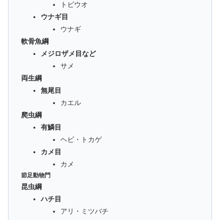
トビウオ
ウナギ目
ウナギ
軟骨魚綱
メジロザメ目など
サメ
両生綱
無尾目
カエル
爬虫綱
有鱗目
ヘビ・トカゲ
カメ目
カメ
節足動物門
昆虫綱
ハチ目
アリ・ミツバチ