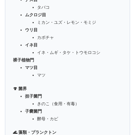
タバコ
ムクロジ目
ミカン・ユズ・レモン・モミジ
ウリ目
カボチャ
イネ目
イネ・ムギ・タケ・トウモロコシ
裸子植物門
マツ目
マツ
🍄 菌界
担子菌門
きのこ（食用・有毒）
子嚢菌門
酵母・カビ
🌊 藻類・プランクトン