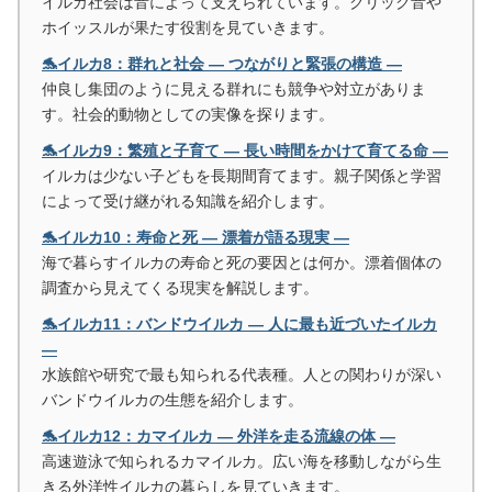
イルカ社会は音によって支えられています。クリック音や
ホイッスルが果たす役割を見ていきます。
🐬イルカ8：群れと社会 ― つながりと緊張の構造 ―
仲良し集団のように見える群れにも競争や対立がありま
す。社会的動物としての実像を探ります。
🐬イルカ9：繁殖と子育て ― 長い時間をかけて育てる命 ―
イルカは少ない子どもを長期間育てます。親子関係と学習
によって受け継がれる知識を紹介します。
🐬イルカ10：寿命と死 ― 漂着が語る現実 ―
海で暮らすイルカの寿命と死の要因とは何か。漂着個体の
調査から見えてくる現実を解説します。
🐬イルカ11：バンドウイルカ ― 人に最も近づいたイルカ
―
水族館や研究で最も知られる代表種。人との関わりが深い
バンドウイルカの生態を紹介します。
🐬イルカ12：カマイルカ ― 外洋を走る流線の体 ―
高速遊泳で知られるカマイルカ。広い海を移動しながら生
きる外洋性イルカの暮らしを見ていきます。