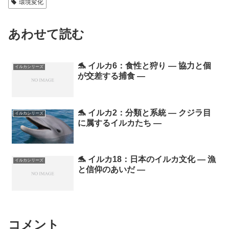
環境変化
あわせて読む
🐬 イルカ6：食性と狩り ― 協力と個
イルカシリーズ
が交差する捕食 ―
🐬 イルカ2：分類と系統 ― クジラ目
イルカシリーズ
に属するイルカたち ―
🐬 イルカ18：日本のイルカ文化 ― 漁
イルカシリーズ
と信仰のあいだ ―
コメント