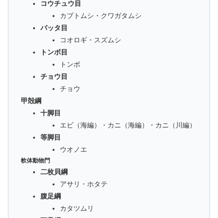
コウチュウ目
カブトムシ・クワガタムシ
バッタ目
コオロギ・スズムシ
トンボ目
トンボ
チョウ目
チョウ
甲殻綱
十脚目
エビ（海編）・カニ（海編）・カニ（川編）
等脚目
ウオノエ
軟体動物門
二枚貝綱
アサリ・ホタテ
腹足綱
カタツムリ