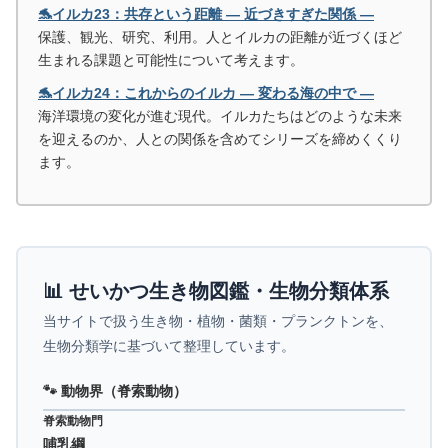
🐬イルカ23：共存という距離 ― 近づきすぎた関係 ―
保護、観光、研究、利用。人とイルカの距離が近づくほど
生まれる課題と可能性について考えます。
🐬イルカ24：これからのイルカ ― 変わる海の中で ―
海洋環境の変化が進む現代。イルカたちはどのような未来
を迎えるのか、人との関係を含めてシリーズを締めくくり
ます。
📊 せいかつ生き物図鑑・生物分類体系
当サイトで扱う生き物・植物・菌類・プランクトンを、
生物分類学に基づいて整理しています。
🐾 動物界（脊索動物）
脊索動物門
哺乳綱