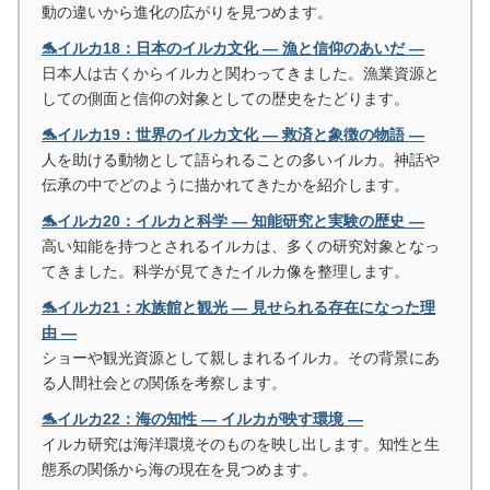
動の違いから進化の広がりを見つめます。
🐬イルカ18：日本のイルカ文化 ― 漁と信仰のあいだ ―
日本人は古くからイルカと関わってきました。漁業資源と
しての側面と信仰の対象としての歴史をたどります。
🐬イルカ19：世界のイルカ文化 ― 救済と象徴の物語 ―
人を助ける動物として語られることの多いイルカ。神話や
伝承の中でどのように描かれてきたかを紹介します。
🐬イルカ20：イルカと科学 ― 知能研究と実験の歴史 ―
高い知能を持つとされるイルカは、多くの研究対象となっ
てきました。科学が見てきたイルカ像を整理します。
🐬イルカ21：水族館と観光 ― 見せられる存在になった理
由 ―
ショーや観光資源として親しまれるイルカ。その背景にあ
る人間社会との関係を考察します。
🐬イルカ22：海の知性 ― イルカが映す環境 ―
イルカ研究は海洋環境そのものを映し出します。知性と生
態系の関係から海の現在を見つめます。