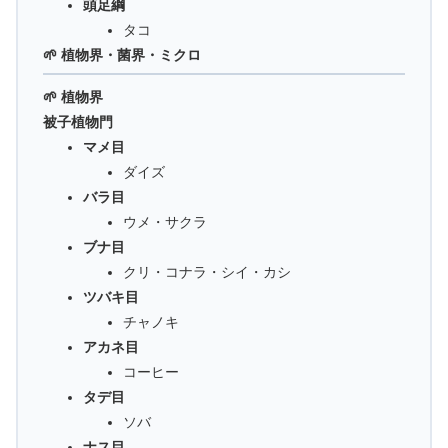
頭足綱
タコ
🌱 植物界・菌界・ミクロ
🌱 植物界
被子植物門
マメ目
ダイズ
バラ目
ウメ・サクラ
ブナ目
クリ・コナラ・シイ・カシ
ツバキ目
チャノキ
アカネ目
コーヒー
タデ目
ソバ
ナス目