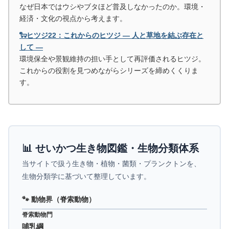
なぜ日本ではウシやブタほど普及しなかったのか。環境・
経済・文化の視点から考えます。
🐑ヒツジ22：これからのヒツジ ― 人と草地を結ぶ存在と
して ―
環境保全や景観維持の担い手として再評価されるヒツジ。
これからの役割を見つめながらシリーズを締めくくりま
す。
📊 せいかつ生き物図鑑・生物分類体系
当サイトで扱う生き物・植物・菌類・プランクトンを、
生物分類学に基づいて整理しています。
🐾 動物界（脊索動物）
脊索動物門
哺乳綱