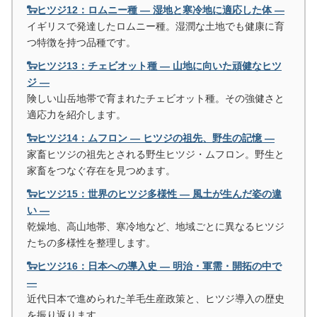
🐑ヒツジ12：ロムニー種 ― 湿地と寒冷地に適応した体 ―
イギリスで発達したロムニー種。湿潤な土地でも健康に育
つ特徴を持つ品種です。
🐑ヒツジ13：チェビオット種 ― 山地に向いた頑健なヒツ
ジ ―
険しい山岳地帯で育まれたチェビオット種。その強健さと
適応力を紹介します。
🐑ヒツジ14：ムフロン ― ヒツジの祖先、野生の記憶 ―
家畜ヒツジの祖先とされる野生ヒツジ・ムフロン。野生と
家畜をつなぐ存在を見つめます。
🐑ヒツジ15：世界のヒツジ多様性 ― 風土が生んだ姿の違
い ―
乾燥地、高山地帯、寒冷地など、地域ごとに異なるヒツジ
たちの多様性を整理します。
🐑ヒツジ16：日本への導入史 ― 明治・軍需・開拓の中で
―
近代日本で進められた羊毛生産政策と、ヒツジ導入の歴史
を振り返ります。