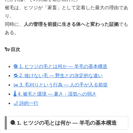
被毛は、ヒツジが「家畜」として定着した最大の理由であ
り、
同時に、
人の管理を前提に生きる体へと変わった証拠
でも
ある。
🐑 目次
🧶 1. ヒツジの毛とは何か ― 羊毛の基本構造
🔁 2. 抜けない毛 ― 野生との決定的な違い
✂️ 3. 毛刈りという行為 ― 人の手が入る前提
🌡️ 4. 被毛と環境 ― 暑さ・湿気への弱さ
🌙 詩的一行
🧶 1. ヒツジの毛とは何か ― 羊毛の基本構造