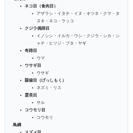
ネコ目（食肉目）
アザラシ・イタチ・イヌ・キツネ・クマ・タ
ヌキ・ネコ・ラッコ
クジラ偶蹄目
イノシシ・イルカ・ウシ・クジラ・シカ・シ
ャチ・ヒツジ・ブタ・ヤギ
奇蹄目
ウマ
ウサギ目
ウサギ
齧歯目（げっしもく）
ネズミ・リス
霊長目
サル
コウモリ目
コウモリ
鳥綱
スズメ目