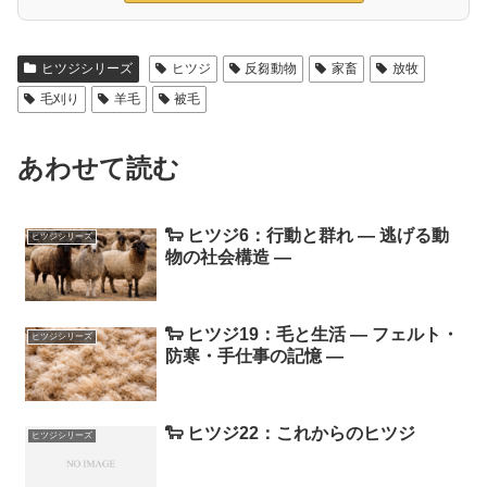
ヒツジシリーズ
ヒツジ
反芻動物
家畜
放牧
毛刈り
羊毛
被毛
あわせて読む
🐑 ヒツジ6：行動と群れ ― 逃げる動
ヒツジシリーズ
物の社会構造 ―
🐑 ヒツジ19：毛と生活 ― フェルト・
ヒツジシリーズ
防寒・手仕事の記憶 ―
🐑 ヒツジ22：これからのヒツジ
ヒツジシリーズ