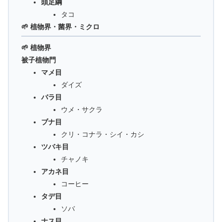
頭足綱
タコ
🌱 植物界・菌界・ミクロ
🌱 植物界
被子植物門
マメ目
ダイズ
バラ目
ウメ・サクラ
ブナ目
クリ・コナラ・シイ・カシ
ツバキ目
チャノキ
アカネ目
コーヒー
タデ目
ソバ
ナス目