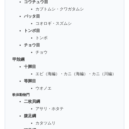
コウチュウ目
カブトムシ・クワガタムシ
バッタ目
コオロギ・スズムシ
トンボ目
トンボ
チョウ目
チョウ
甲殻綱
十脚目
エビ（海編）・カニ（海編）・カニ（川編）
等脚目
ウオノエ
軟体動物門
二枚貝綱
アサリ・ホタテ
腹足綱
カタツムリ