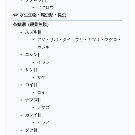
フクロウ
🐟 水生生物・爬虫類・昆虫
条鰭綱（硬骨魚類）
スズキ目
アジ・サバ・タイ・ブリ・カツオ・マグロ・
カジキ
ニシン目
イワシ
サケ目
サケ
コイ目
コイ
ナマズ目
ナマズ
カレイ目
ヒラメ
ダツ目