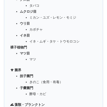
タバコ
ムクロジ目
ミカン・ユズ・レモン・モミジ
ウリ目
カボチャ
イネ目
イネ・ムギ・タケ・トウモロコシ
裸子植物門
マツ目
マツ
🍄 菌界
担子菌門
きのこ（食用・有毒）
子嚢菌門
酵母・カビ
🌊 藻類・プランクトン