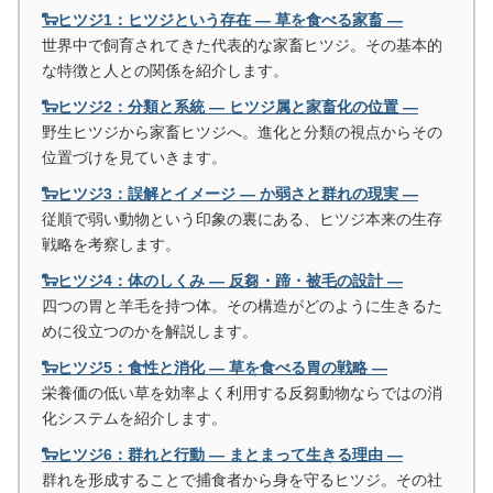
🐑ヒツジ1：ヒツジという存在 ― 草を食べる家畜 ―
世界中で飼育されてきた代表的な家畜ヒツジ。その基本的
な特徴と人との関係を紹介します。
🐑ヒツジ2：分類と系統 ― ヒツジ属と家畜化の位置 ―
野生ヒツジから家畜ヒツジへ。進化と分類の視点からその
位置づけを見ていきます。
🐑ヒツジ3：誤解とイメージ ― か弱さと群れの現実 ―
従順で弱い動物という印象の裏にある、ヒツジ本来の生存
戦略を考察します。
🐑ヒツジ4：体のしくみ ― 反芻・蹄・被毛の設計 ―
四つの胃と羊毛を持つ体。その構造がどのように生きるた
めに役立つのかを解説します。
🐑ヒツジ5：食性と消化 ― 草を食べる胃の戦略 ―
栄養価の低い草を効率よく利用する反芻動物ならではの消
化システムを紹介します。
🐑ヒツジ6：群れと行動 ― まとまって生きる理由 ―
群れを形成することで捕食者から身を守るヒツジ。その社