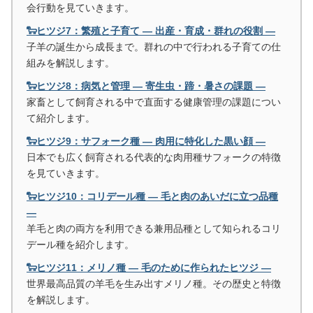
会行動を見ていきます。
🐑ヒツジ7：繁殖と子育て ― 出産・育成・群れの役割 ―
子羊の誕生から成長まで。群れの中で行われる子育ての仕
組みを解説します。
🐑ヒツジ8：病気と管理 ― 寄生虫・蹄・暑さの課題 ―
家畜として飼育される中で直面する健康管理の課題につい
て紹介します。
🐑ヒツジ9：サフォーク種 ― 肉用に特化した黒い顔 ―
日本でも広く飼育される代表的な肉用種サフォークの特徴
を見ていきます。
🐑ヒツジ10：コリデール種 ― 毛と肉のあいだに立つ品種
―
羊毛と肉の両方を利用できる兼用品種として知られるコリ
デール種を紹介します。
🐑ヒツジ11：メリノ種 ― 毛のために作られたヒツジ ―
世界最高品質の羊毛を生み出すメリノ種。その歴史と特徴
を解説します。