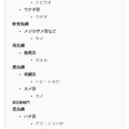
トビウオ
ウナギ目
ウナギ
軟骨魚綱
メジロザメ目など
サメ
両生綱
無尾目
カエル
爬虫綱
有鱗目
ヘビ・トカゲ
カメ目
カメ
節足動物門
昆虫綱
ハチ目
アリ・ミツバチ