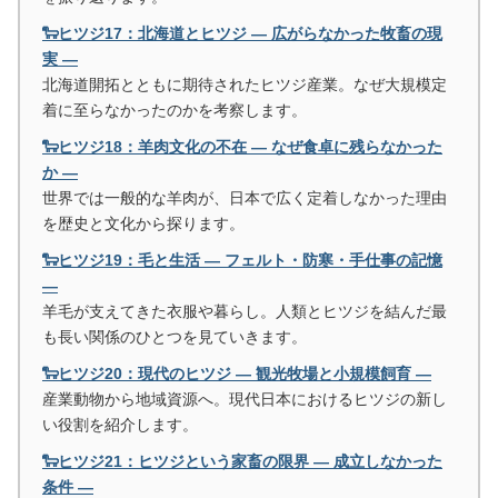
🐑ヒツジ17：北海道とヒツジ ― 広がらなかった牧畜の現
実 ―
北海道開拓とともに期待されたヒツジ産業。なぜ大規模定
着に至らなかったのかを考察します。
🐑ヒツジ18：羊肉文化の不在 ― なぜ食卓に残らなかった
か ―
世界では一般的な羊肉が、日本で広く定着しなかった理由
を歴史と文化から探ります。
🐑ヒツジ19：毛と生活 ― フェルト・防寒・手仕事の記憶
―
羊毛が支えてきた衣服や暮らし。人類とヒツジを結んだ最
も長い関係のひとつを見ていきます。
🐑ヒツジ20：現代のヒツジ ― 観光牧場と小規模飼育 ―
産業動物から地域資源へ。現代日本におけるヒツジの新し
い役割を紹介します。
🐑ヒツジ21：ヒツジという家畜の限界 ― 成立しなかった
条件 ―