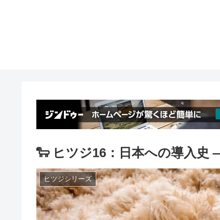
🐑 ヒツジ16：日本への導入史
ヒツジシリーズ