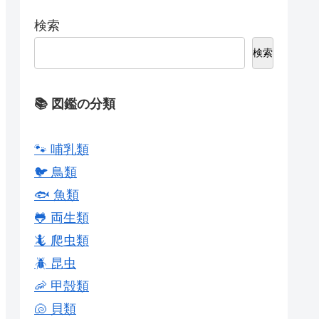
検索
検索
📚 図鑑の分類
🐾 哺乳類
🐦 鳥類
🐟 魚類
🐸 両生類
🦎 爬虫類
🪲 昆虫
🦐 甲殻類
🐚 貝類