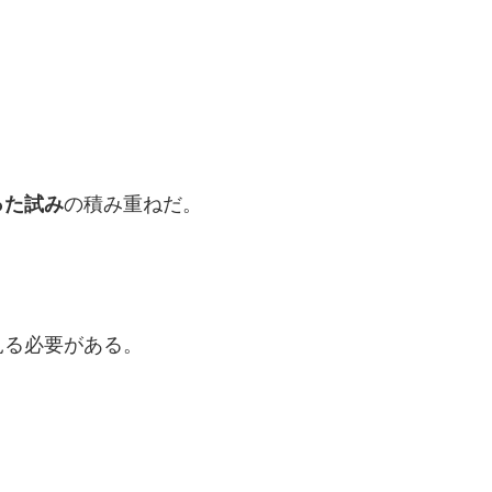
った試み
の積み重ねだ。
見る必要がある。