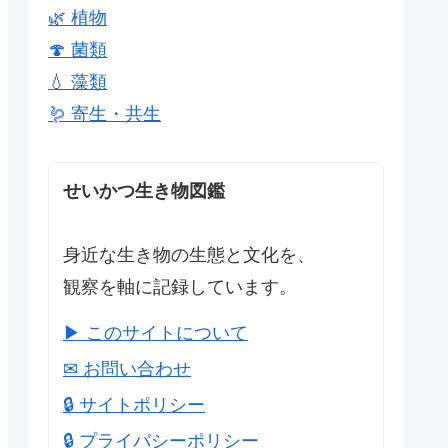
🌿 植物
🍄 菌類
💧 藻類
🪱 寄生・共生
せいかつ生き物図鑑
身近な生き物の生態と文化を、
観察を軸に記録しています。
▶ このサイトについて
✉ お問い合わせ
🔒 サイトポリシー
🔒 プライバシーポリシー