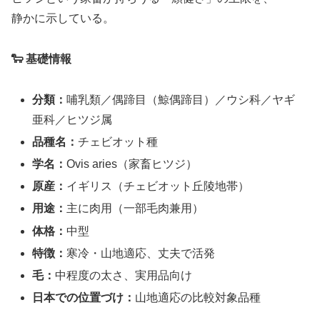
静かに示している。
🐑 基礎情報
分類：
哺乳類／偶蹄目（鯨偶蹄目）／ウシ科／ヤギ
亜科／ヒツジ属
品種名：
チェビオット種
学名：
Ovis aries（家畜ヒツジ）
原産：
イギリス（チェビオット丘陵地帯）
用途：
主に肉用（一部毛肉兼用）
体格：
中型
特徴：
寒冷・山地適応、丈夫で活発
毛：
中程度の太さ、実用品向け
日本での位置づけ：
山地適応の比較対象品種