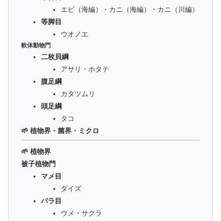
エビ（海編）・カニ（海編）・カニ（川編）
等脚目
ウオノエ
軟体動物門
二枚貝綱
アサリ・ホタテ
腹足綱
カタツムリ
頭足綱
タコ
🌱 植物界・菌界・ミクロ
🌱 植物界
被子植物門
マメ目
ダイズ
バラ目
ウメ・サクラ