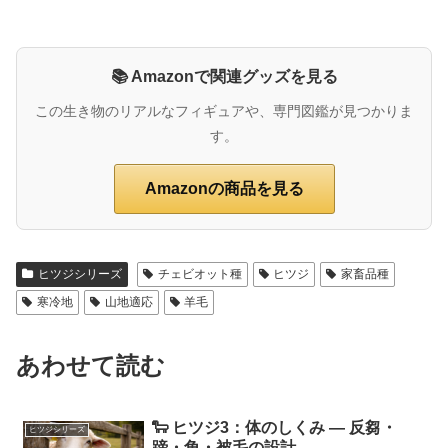
📚 Amazonで関連グッズを見る
この生き物のリアルなフィギュアや、専門図鑑が見つかりま
す。
Amazonの商品を見る
ヒツジシリーズ
チェビオット種
ヒツジ
家畜品種
寒冷地
山地適応
羊毛
あわせて読む
🐑 ヒツジ3：体のしくみ ― 反芻・
ヒツジシリーズ
蹄・角・被毛の設計 ―