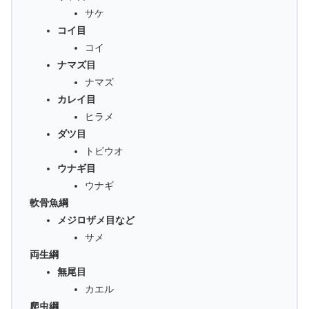
サケ
コイ目
コイ
ナマズ目
ナマズ
カレイ目
ヒラメ
ダツ目
トビウオ
ウナギ目
ウナギ
軟骨魚綱
メジロザメ目など
サメ
両生綱
無尾目
カエル
爬虫綱