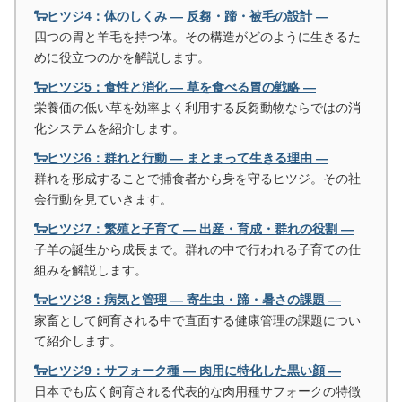
🐑ヒツジ4：体のしくみ ― 反芻・蹄・被毛の設計 ―
四つの胃と羊毛を持つ体。その構造がどのように生きるた
めに役立つのかを解説します。
🐑ヒツジ5：食性と消化 ― 草を食べる胃の戦略 ―
栄養価の低い草を効率よく利用する反芻動物ならではの消
化システムを紹介します。
🐑ヒツジ6：群れと行動 ― まとまって生きる理由 ―
群れを形成することで捕食者から身を守るヒツジ。その社
会行動を見ていきます。
🐑ヒツジ7：繁殖と子育て ― 出産・育成・群れの役割 ―
子羊の誕生から成長まで。群れの中で行われる子育ての仕
組みを解説します。
🐑ヒツジ8：病気と管理 ― 寄生虫・蹄・暑さの課題 ―
家畜として飼育される中で直面する健康管理の課題につい
て紹介します。
🐑ヒツジ9：サフォーク種 ― 肉用に特化した黒い顔 ―
日本でも広く飼育される代表的な肉用種サフォークの特徴