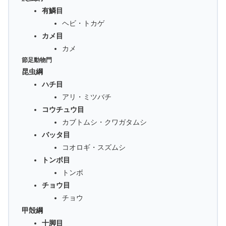
有鱗目
ヘビ・トカゲ
カメ目
カメ
節足動物門
昆虫綱
ハチ目
アリ・ミツバチ
コウチュウ目
カブトムシ・クワガタムシ
バッタ目
コオロギ・スズムシ
トンボ目
トンボ
チョウ目
チョウ
甲殻綱
十脚目