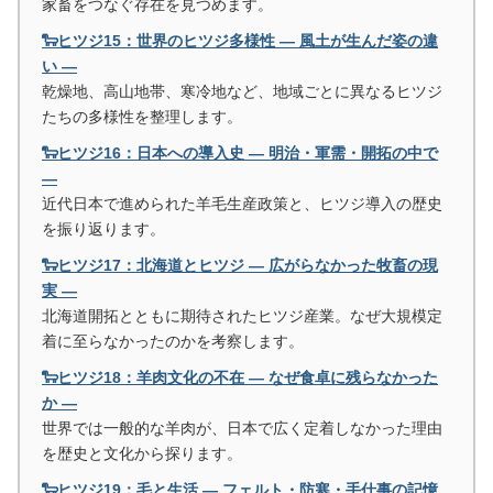
家畜をつなぐ存在を見つめます。
🐑ヒツジ15：世界のヒツジ多様性 ― 風土が生んだ姿の違
い ―
乾燥地、高山地帯、寒冷地など、地域ごとに異なるヒツジ
たちの多様性を整理します。
🐑ヒツジ16：日本への導入史 ― 明治・軍需・開拓の中で
―
近代日本で進められた羊毛生産政策と、ヒツジ導入の歴史
を振り返ります。
🐑ヒツジ17：北海道とヒツジ ― 広がらなかった牧畜の現
実 ―
北海道開拓とともに期待されたヒツジ産業。なぜ大規模定
着に至らなかったのかを考察します。
🐑ヒツジ18：羊肉文化の不在 ― なぜ食卓に残らなかった
か ―
世界では一般的な羊肉が、日本で広く定着しなかった理由
を歴史と文化から探ります。
🐑ヒツジ19：毛と生活 ― フェルト・防寒・手仕事の記憶