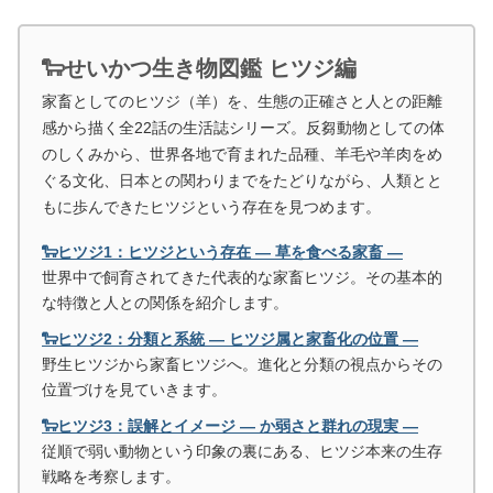
🐑せいかつ生き物図鑑 ヒツジ編
家畜としてのヒツジ（羊）を、生態の正確さと人との距離
感から描く全22話の生活誌シリーズ。反芻動物としての体
のしくみから、世界各地で育まれた品種、羊毛や羊肉をめ
ぐる文化、日本との関わりまでをたどりながら、人類とと
もに歩んできたヒツジという存在を見つめます。
🐑ヒツジ1：ヒツジという存在 ― 草を食べる家畜 ―
世界中で飼育されてきた代表的な家畜ヒツジ。その基本的
な特徴と人との関係を紹介します。
🐑ヒツジ2：分類と系統 ― ヒツジ属と家畜化の位置 ―
野生ヒツジから家畜ヒツジへ。進化と分類の視点からその
位置づけを見ていきます。
🐑ヒツジ3：誤解とイメージ ― か弱さと群れの現実 ―
従順で弱い動物という印象の裏にある、ヒツジ本来の生存
戦略を考察します。