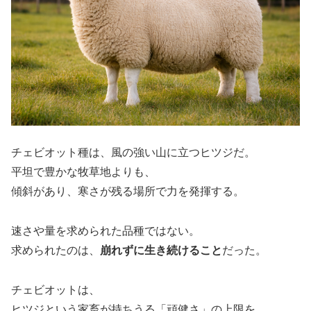
チェビオット種は、風の強い山に立つヒツジだ。
平坦で豊かな牧草地よりも、
傾斜があり、寒さが残る場所で力を発揮する。
速さや量を求められた品種ではない。
求められたのは、
崩れずに生き続けること
だった。
チェビオットは、
ヒツジという家畜が持ちうる「頑健さ」の上限を、