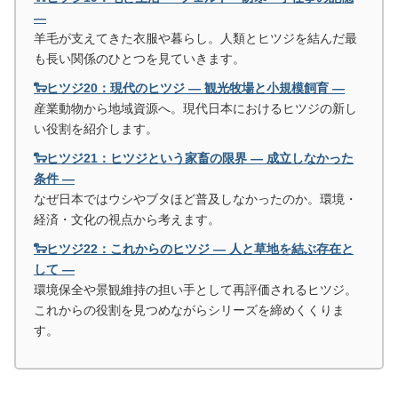
―
羊毛が支えてきた衣服や暮らし。人類とヒツジを結んだ最
も長い関係のひとつを見ていきます。
🐑ヒツジ20：現代のヒツジ ― 観光牧場と小規模飼育 ―
産業動物から地域資源へ。現代日本におけるヒツジの新し
い役割を紹介します。
🐑ヒツジ21：ヒツジという家畜の限界 ― 成立しなかった
条件 ―
なぜ日本ではウシやブタほど普及しなかったのか。環境・
経済・文化の視点から考えます。
🐑ヒツジ22：これからのヒツジ ― 人と草地を結ぶ存在と
して ―
環境保全や景観維持の担い手として再評価されるヒツジ。
これからの役割を見つめながらシリーズを締めくくりま
す。