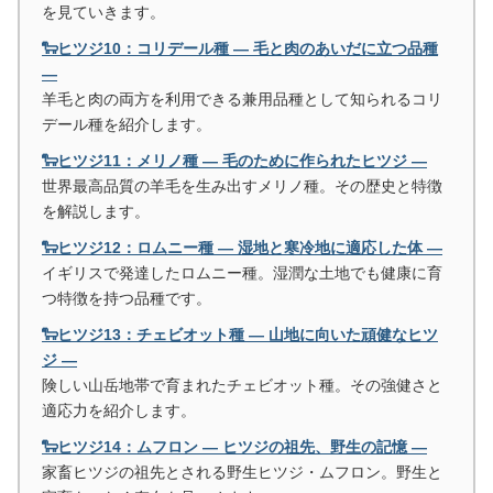
を見ていきます。
🐑ヒツジ10：コリデール種 ― 毛と肉のあいだに立つ品種
―
羊毛と肉の両方を利用できる兼用品種として知られるコリ
デール種を紹介します。
🐑ヒツジ11：メリノ種 ― 毛のために作られたヒツジ ―
世界最高品質の羊毛を生み出すメリノ種。その歴史と特徴
を解説します。
🐑ヒツジ12：ロムニー種 ― 湿地と寒冷地に適応した体 ―
イギリスで発達したロムニー種。湿潤な土地でも健康に育
つ特徴を持つ品種です。
🐑ヒツジ13：チェビオット種 ― 山地に向いた頑健なヒツ
ジ ―
険しい山岳地帯で育まれたチェビオット種。その強健さと
適応力を紹介します。
🐑ヒツジ14：ムフロン ― ヒツジの祖先、野生の記憶 ―
家畜ヒツジの祖先とされる野生ヒツジ・ムフロン。野生と