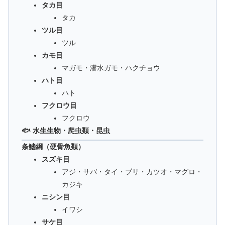
タカ目
タカ
ツル目
ツル
カモ目
マガモ・潜水ガモ・ハクチョウ
ハト目
ハト
フクロウ目
フクロウ
🐟 水生生物・爬虫類・昆虫
条鰭綱（硬骨魚類）
スズキ目
アジ・サバ・タイ・ブリ・カツオ・マグロ・
カジキ
ニシン目
イワシ
サケ目