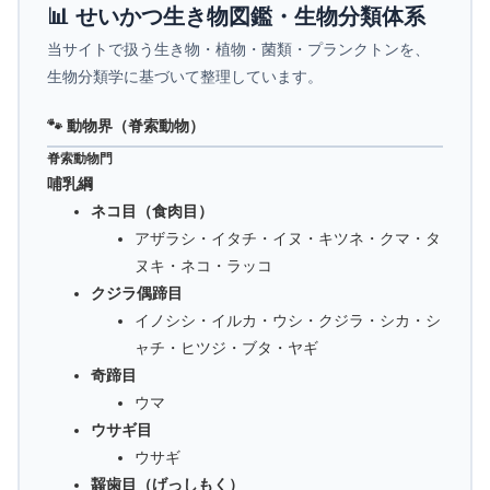
📊 せいかつ生き物図鑑・生物分類体系
当サイトで扱う生き物・植物・菌類・プランクトンを、
生物分類学に基づいて整理しています。
🐾 動物界（脊索動物）
脊索動物門
哺乳綱
ネコ目（食肉目）
アザラシ・イタチ・イヌ・キツネ・クマ・タ
ヌキ・ネコ・ラッコ
クジラ偶蹄目
イノシシ・イルカ・ウシ・クジラ・シカ・シ
ャチ・ヒツジ・ブタ・ヤギ
奇蹄目
ウマ
ウサギ目
ウサギ
齧歯目（げっしもく）