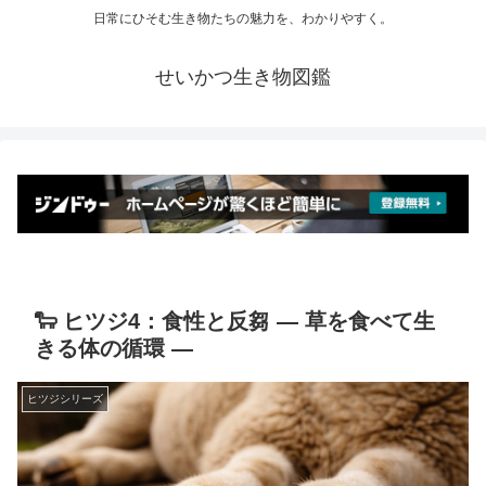
日常にひそむ生き物たちの魅力を、わかりやすく。
せいかつ生き物図鑑
🐑 ヒツジ4：食性と反芻 ― 草を食べて生
きる体の循環 ―
ヒツジシリーズ