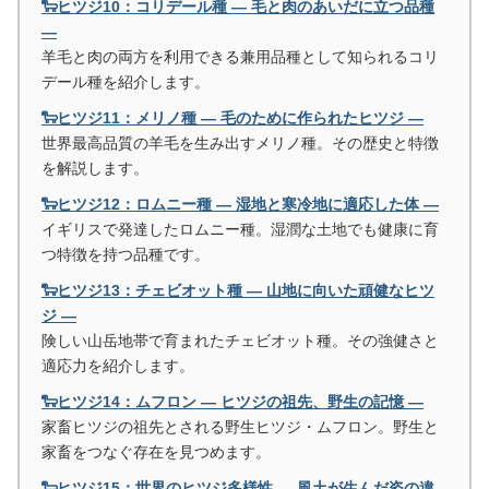
🐑ヒツジ10：コリデール種 ― 毛と肉のあいだに立つ品種
―
羊毛と肉の両方を利用できる兼用品種として知られるコリ
デール種を紹介します。
🐑ヒツジ11：メリノ種 ― 毛のために作られたヒツジ ―
世界最高品質の羊毛を生み出すメリノ種。その歴史と特徴
を解説します。
🐑ヒツジ12：ロムニー種 ― 湿地と寒冷地に適応した体 ―
イギリスで発達したロムニー種。湿潤な土地でも健康に育
つ特徴を持つ品種です。
🐑ヒツジ13：チェビオット種 ― 山地に向いた頑健なヒツ
ジ ―
険しい山岳地帯で育まれたチェビオット種。その強健さと
適応力を紹介します。
🐑ヒツジ14：ムフロン ― ヒツジの祖先、野生の記憶 ―
家畜ヒツジの祖先とされる野生ヒツジ・ムフロン。野生と
家畜をつなぐ存在を見つめます。
🐑ヒツジ15：世界のヒツジ多様性 ― 風土が生んだ姿の違