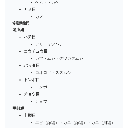
ヘビ・トカゲ
カメ目
カメ
節足動物門
昆虫綱
ハチ目
アリ・ミツバチ
コウチュウ目
カブトムシ・クワガタムシ
バッタ目
コオロギ・スズムシ
トンボ目
トンボ
チョウ目
チョウ
甲殻綱
十脚目
エビ（海編）・カニ（海編）・カニ（川編）