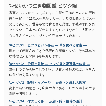
🐑せいかつ生き物図鑑 ヒツジ編
家畜としてのヒツジ（羊）を、生態の正確さと人との距離
感から描く全22話の生活誌シリーズ。反芻動物としての体
のしくみから、世界各地で育まれた品種、羊毛や羊肉をめ
ぐる文化、日本との関わりまでをたどりながら、人類とと
もに歩んできたヒツジという存在を見つめます。
🐑ヒツジ1：ヒツジという存在 ― 草を食べる家畜 ―
世界中で飼育されてきた代表的な家畜ヒツジ。その基本的
な特徴と人との関係を紹介します。
🐑ヒツジ2：分類と系統 ― ヒツジ属と家畜化の位置 ―
野生ヒツジから家畜ヒツジへ。進化と分類の視点からその
位置づけを見ていきます。
🐑ヒツジ3：誤解とイメージ ― か弱さと群れの現実 ―
従順で弱い動物という印象の裏にある、ヒツジ本来の生存
戦略を考察します。
🐑ヒツジ4：体のしくみ ― 反芻・蹄・被毛の設計 ―