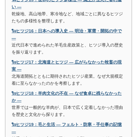
い ―
乾燥地、高山地帯、寒冷地など、地域ごとに異なるヒツジ
たちの多様性を整理します。
🐑ヒツジ16：日本への導入史 ― 明治・軍需・開拓の中で
―
近代日本で進められた羊毛生産政策と、ヒツジ導入の歴史
を振り返ります。
🐑ヒツジ17：北海道とヒツジ ― 広がらなかった牧畜の現
実 ―
北海道開拓とともに期待されたヒツジ産業。なぜ大規模定
着に至らなかったのかを考察します。
🐑ヒツジ18：羊肉文化の不在 ― なぜ食卓に残らなかった
か ―
世界では一般的な羊肉が、日本で広く定着しなかった理由
を歴史と文化から探ります。
🐑ヒツジ19：毛と生活 ― フェルト・防寒・手仕事の記憶
―