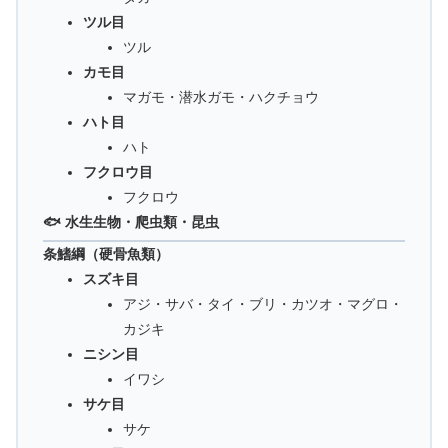
ツル目
ツル
カモ目
マガモ・潜水ガモ・ハクチョウ
ハト目
ハト
フクロウ目
フクロウ
🐟 水生生物・爬虫類・昆虫
条鰭綱（硬骨魚類）
スズキ目
アジ・サバ・タイ・ブリ・カツオ・マグロ・
カジキ
ニシン目
イワシ
サケ目
サケ