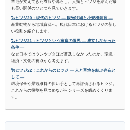
羊毛が支えてきた衣服や暮らし。人類とヒツジを結んだ最
も長い関係のひとつを見ていきます。
🐑ヒツジ20：現代のヒツジ ― 観光牧場と小規模飼育 ―
産業動物から地域資源へ。現代日本におけるヒツジの新し
い役割を紹介します。
🐑ヒツジ21：ヒツジという家畜の限界 ― 成立しなかった
条件 ―
なぜ日本ではウシやブタほど普及しなかったのか。環境・
経済・文化の視点から考えます。
🐑ヒツジ22：これからのヒツジ ― 人と草地を結ぶ存在と
して ―
環境保全や景観維持の担い手として再評価されるヒツジ。
これからの役割を見つめながらシリーズを締めくくりま
す。