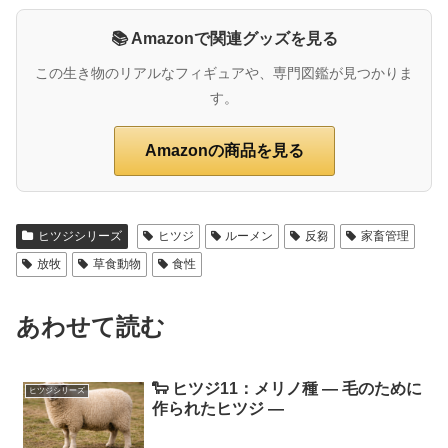
📚 Amazonで関連グッズを見る
この生き物のリアルなフィギュアや、専門図鑑が見つかりま
す。
Amazonの商品を見る
ヒツジシリーズ
ヒツジ
ルーメン
反芻
家畜管理
放牧
草食動物
食性
あわせて読む
🐑 ヒツジ11：メリノ種 ― 毛のために
ヒツジシリーズ
作られたヒツジ ―