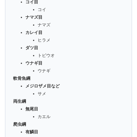
コイ目
コイ
ナマズ目
ナマズ
カレイ目
ヒラメ
ダツ目
トビウオ
ウナギ目
ウナギ
軟骨魚綱
メジロザメ目など
サメ
両生綱
無尾目
カエル
爬虫綱
有鱗目