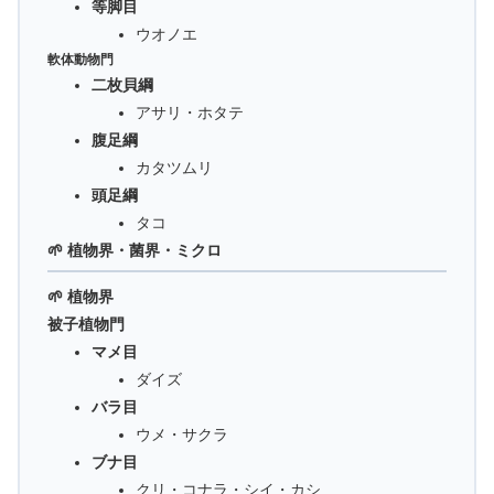
等脚目
ウオノエ
軟体動物門
二枚貝綱
アサリ・ホタテ
腹足綱
カタツムリ
頭足綱
タコ
🌱 植物界・菌界・ミクロ
🌱 植物界
被子植物門
マメ目
ダイズ
バラ目
ウメ・サクラ
ブナ目
クリ・コナラ・シイ・カシ