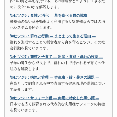
四つの胃と羊毛を持つ体。その構造がどのように生きるた
めに役立つのかを解説します。
🐑ヒツジ5：食性と消化 ― 草を食べる胃の戦略 ―
栄養価の低い草を効率よく利用する反芻動物ならではの消
化システムを紹介します。
🐑ヒツジ6：群れと行動 ― まとまって生きる理由 ―
群れを形成することで捕食者から身を守るヒツジ。その社
会行動を見ていきます。
🐑ヒツジ7：繁殖と子育て ― 出産・育成・群れの役割 ―
子羊の誕生から成長まで。群れの中で行われる子育ての仕
組みを解説します。
🐑ヒツジ8：病気と管理 ― 寄生虫・蹄・暑さの課題 ―
家畜として飼育される中で直面する健康管理の課題につい
て紹介します。
🐑ヒツジ9：サフォーク種 ― 肉用に特化した黒い顔 ―
日本でも広く飼育される代表的な肉用種サフォークの特徴
を見ていきます。