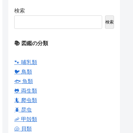
検索
検索
📚 図鑑の分類
🐾 哺乳類
🐦 鳥類
🐟 魚類
🐸 両生類
🦎 爬虫類
🪲 昆虫
🦐 甲殻類
🐚 貝類