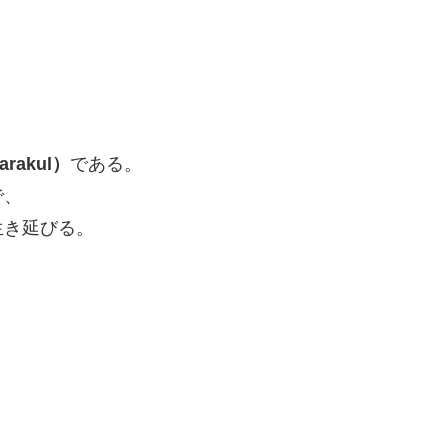
、
akul）
である。
で、
生き延びる。