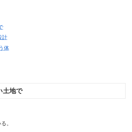
で
設計
合う体
ない土地で
いる。