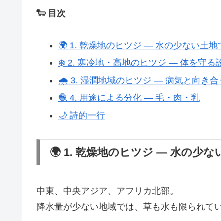
🐑 目次
🌍 1. 乾燥地のヒツジ ― 水の少ない土地
❄️ 2. 寒冷地・高地のヒツジ ― 体を守る
🌧️ 3. 湿潤地域のヒツジ ― 病気と向き
🧶 4. 用途による分化 ― 毛・肉・乳
🌙 詩的一行
🌍 1. 乾燥地のヒツジ ― 水の少
中東、中央アジア、アフリカ北部。
降水量が少ない地域では、草も水も限られて