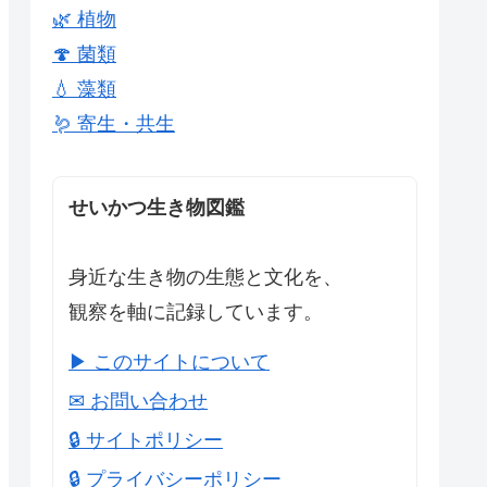
🌿 植物
🍄 菌類
💧 藻類
🪱 寄生・共生
せいかつ生き物図鑑
身近な生き物の生態と文化を、
観察を軸に記録しています。
▶ このサイトについて
✉ お問い合わせ
🔒 サイトポリシー
🔒 プライバシーポリシー