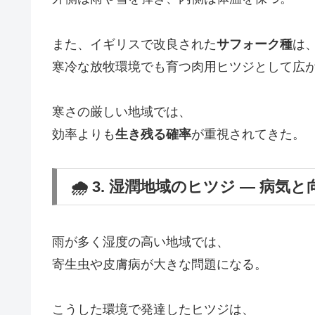
また、イギリスで改良された
サフォーク種
は
寒冷な放牧環境でも育つ肉用ヒツジとして広
寒さの厳しい地域では、
効率よりも
生き残る確率
が重視されてきた。
🌧️ 3. 湿潤地域のヒツジ ― 病気
雨が多く湿度の高い地域では、
寄生虫や皮膚病が大きな問題になる。
こうした環境で発達したヒツジは、