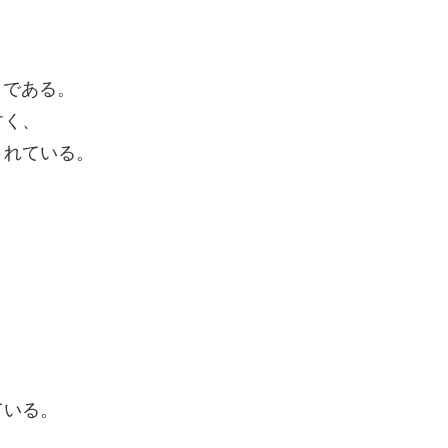
。
）
である。
すく、
されている。
ている。