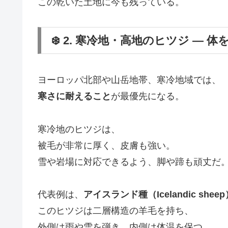
この乾いた土地に今も残っている。
❄️ 2. 寒冷地・高地のヒツジ ― 
ヨーロッパ北部や山岳地帯、寒冷地域では、
寒さに耐えること
が最優先になる。
寒冷地のヒツジは、
被毛が非常に厚く、皮膚も強い。
雪や岩場に対応できるよう、脚や蹄も頑丈だ
代表例は、
アイスランド種（Icelandic sheep
このヒツジは二層構造の羊毛を持ち、
外側は雨や雪を弾き、内側は体温を保つ。