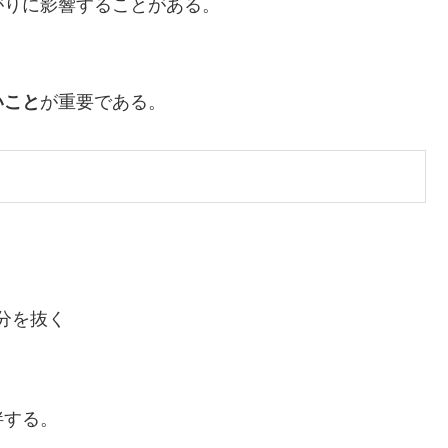
がりに影響することがある。
いこと
が重要である。
分を抜く
拌する。