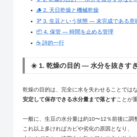
🪵 2. 天日乾燥と機械乾燥
🫘 3. 生豆という状態 ― 未完成である意
📦 4. 保管 ― 時間を止める管理
☕ 詩的一行
☀️ 1. 乾燥の目的 ― 水分を抜き
乾燥の目的は、完全に水を失わせることでは
安定して保存できる水分量まで落とす
ことが
一般に、生豆の水分量は約10〜12％前後に調
これ以上多ければカビや劣化の原因となり、