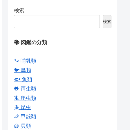
検索
検索
📚 図鑑の分類
🐾 哺乳類
🐦 鳥類
🐟 魚類
🐸 両生類
🦎 爬虫類
🪲 昆虫
🦐 甲殻類
🐚 貝類