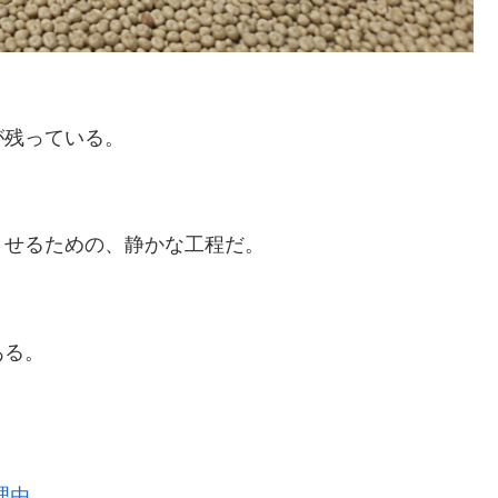
。
が残っている。
させるための、静かな工程だ。
ある。
理由