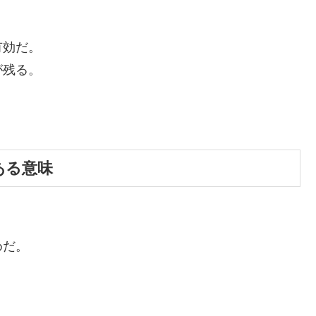
。
有効だ。
が残る。
。
である意味
めだ。