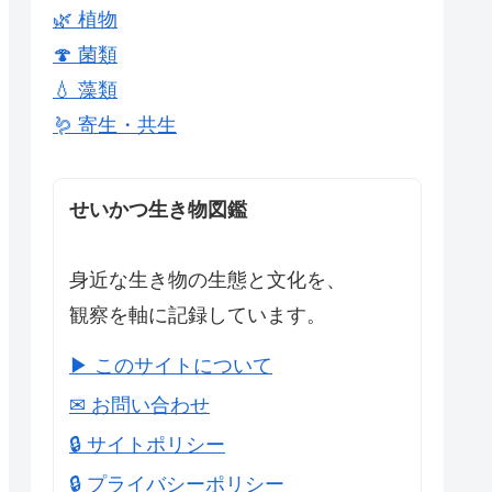
🌿 植物
🍄 菌類
💧 藻類
🪱 寄生・共生
せいかつ生き物図鑑
身近な生き物の生態と文化を、
観察を軸に記録しています。
▶ このサイトについて
✉ お問い合わせ
🔒 サイトポリシー
🔒 プライバシーポリシー