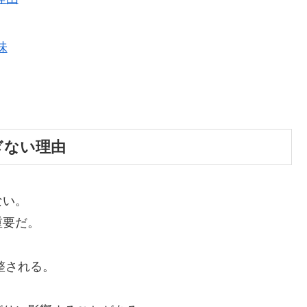
味
すぎない理由
ない。
重要だ。
整される。