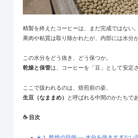
精製を終えたコーヒーは、まだ完成ではない
果肉や粘質は取り除かれたが、内部には水分
この水分をどう抜き、どう保つか。
乾燥と保管
は、コーヒーを「豆」として安定
ここで扱われるのは、焙煎前の姿、
生豆（なままめ）
と呼ばれる中間のかたちで
☕ 目次
☀️ 1. 乾燥の目的 ― 水分を抜きすぎない