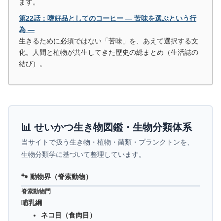
ます。
第22話：嗜好品としてのコーヒー ― 苦味を選ぶという行
為 ―
生きるために必須ではない「苦味」を、あえて選択する文
化。人間と植物が共生してきた歴史の総まとめ（生活誌の
結び）。
📊 せいかつ生き物図鑑・生物分類体系
当サイトで扱う生き物・植物・菌類・プランクトンを、
生物分類学に基づいて整理しています。
🐾 動物界（脊索動物）
脊索動物門
哺乳綱
ネコ目（食肉目）