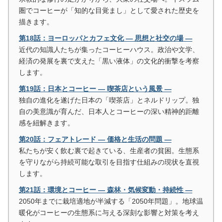
圏でコーヒーが「知的な目覚まし」として愛された歴史を
描きます。
第18話：ヨーロッパとカフェ文化 ― 思想と社交の場 ―
近代の知識人たちが集ったコーヒーハウス。政治や文学、
経済の発展を裏で支えた「黒い液体」の文化的衝撃を考察
します。
第19話：日本とコーヒー ― 喫茶店という風景 ―
独自の進化を遂げた日本の「喫茶店」とネルドリップ。独
自の美意識が育んだ、日本人とコーヒーの深い精神的距離
感を紐解きます。
第20話：フェアトレード ― 価格と生活の問題 ―
私たちが安く飲む裏で起きている、生産者の貧困。生態系
を守りながら持続可能な取引を目指す仕組みの現状を直視
します。
第21話：環境とコーヒー ― 森林・気候変動・持続性 ―
2050年までに栽培適地が半減する「2050年問題」。地球温
暖化がコーヒーの生態系に与える深刻な影響と対策を考え