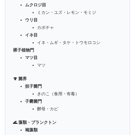
ムクロジ目
ミカン・ユズ・レモン・モミジ
ウリ目
カボチャ
イネ目
イネ・ムギ・タケ・トウモロコシ
裸子植物門
マツ目
マツ
🍄 菌界
担子菌門
きのこ（食用・有毒）
子嚢菌門
酵母・カビ
🌊 藻類・プランクトン
褐藻類