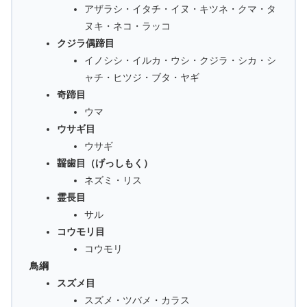
アザラシ・イタチ・イヌ・キツネ・クマ・タ
ヌキ・ネコ・ラッコ
クジラ偶蹄目
イノシシ・イルカ・ウシ・クジラ・シカ・シ
ャチ・ヒツジ・ブタ・ヤギ
奇蹄目
ウマ
ウサギ目
ウサギ
齧歯目（げっしもく）
ネズミ・リス
霊長目
サル
コウモリ目
コウモリ
鳥綱
スズメ目
スズメ・ツバメ・カラス