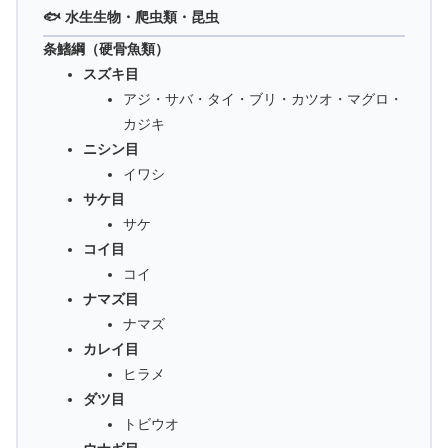
🐟 水生生物・爬虫類・昆虫
条鰭綱（硬骨魚類）
スズキ目
アジ・サバ・タイ・ブリ・カツオ・マグロ・
カジキ
ニシン目
イワシ
サケ目
サケ
コイ目
コイ
ナマズ目
ナマズ
カレイ目
ヒラメ
ダツ目
トビウオ