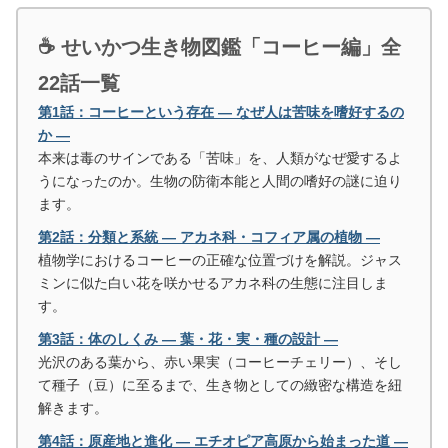
☕ せいかつ生き物図鑑「コーヒー編」全
22話一覧
第1話：コーヒーという存在 ― なぜ人は苦味を嗜好するの
か ―
本来は毒のサインである「苦味」を、人類がなぜ愛するよ
うになったのか。生物の防衛本能と人間の嗜好の謎に迫り
ます。
第2話：分類と系統 ― アカネ科・コフィア属の植物 ―
植物学におけるコーヒーの正確な位置づけを解説。ジャス
ミンに似た白い花を咲かせるアカネ科の生態に注目しま
す。
第3話：体のしくみ ― 葉・花・実・種の設計 ―
光沢のある葉から、赤い果実（コーヒーチェリー）、そし
て種子（豆）に至るまで、生き物としての緻密な構造を紐
解きます。
第4話：原産地と進化 ― エチオピア高原から始まった道 ―