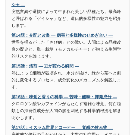
シャ ―
突然変異や選抜によって生まれた美しい品種たち。最高峰
と呼ばれる「ゲイシャ」など、遺伝的多様性の魅力を紹介
します。
第14話：交配と改良 ― 病害と多様性のせめぎ合い ―
世界を揺るがした「さび病」との戦い。人間による品種改
良の歴史と、単一栽培（モノカルチャー）が抱える生態学
的リスクを論じます。
第15話：焙煎 ― 豆が変わる瞬間 ―
熱によって細胞が破壊され、水分が抜け、緑から茶へと劇
的に変化するプロセス。成分変化のメカニズムを解説しま
す。
第16話：味覚と香りの科学 ― 苦味・酸味・揮発成分 ―
クロロゲン酸やカフェインがもたらす複雑な味覚。何百種
類もの揮発性成分が人間の脳を刺激する科学的根拠を解き
明かします。
第17話：イスラム世界とコーヒー ― 覚醒の飲み物 ―
宗教的な修行の足がかりから、大衆の社交場へ。イスラム