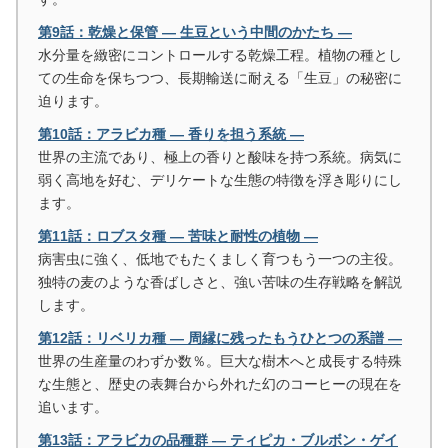
第9話：乾燥と保管 ― 生豆という中間のかたち ―
水分量を緻密にコントロールする乾燥工程。植物の種とし
ての生命を保ちつつ、長期輸送に耐える「生豆」の秘密に
迫ります。
第10話：アラビカ種 ― 香りを担う系統 ―
世界の主流であり、極上の香りと酸味を持つ系統。病気に
弱く高地を好む、デリケートな生態の特徴を浮き彫りにし
ます。
第11話：ロブスタ種 ― 苦味と耐性の植物 ―
病害虫に強く、低地でもたくましく育つもう一つの主役。
独特の麦のような香ばしさと、強い苦味の生存戦略を解説
します。
第12話：リベリカ種 ― 周縁に残ったもうひとつの系譜 ―
世界の生産量のわずか数％。巨大な樹木へと成長する特殊
な生態と、歴史の表舞台から外れた幻のコーヒーの現在を
追います。
第13話：アラビカの品種群 ― ティピカ・ブルボン・ゲイ