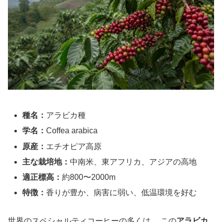
種名：
アラビカ種
学名：
Coffea arabica
原産：
エチオピア高原
主な栽培地：
中南米、東アフリカ、アジアの高地
適正標高：
約800〜2000m
特徴：
香りが豊か、病害に弱い、低温環境を好む
世界のスペシャルティコーヒーの多くは、 この
アラビカ