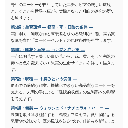
野生のコーヒーが自生していたエチオピアの厳しい環境
と、そこから世界へ広がる契機となった独自の進化の歴史
を辿ります。
第5話：生育環境 ― 標高・雨・日陰の条件 ―
霜に弱く、適度な雨と寒暖差を求める繊細な生態。高品質
な豆を育む「コーヒーベルト」の気候条件を科学します。
第6話：開花と結実 ― 白い花と赤い実 ―
一斉に開花する美しい白い花から、緑、黄、そして完熟の
赤へと色を変えていく果実の生命サイクルを詳しく描きま
す。
第7話：収穫 ― 手摘みという労働 ―
斜面での過酷な作業。機械化できない高品質なコーヒーを
支える、人間の手による「選択的収穫」の生態系への影響
を考えます。
第8話：精製 ― ウォッシュド・ナチュラル・ハニー ―
果肉を取り除き種にする「精製」プロセス。微生物による
発酵や水洗いが、豆の風味を決定づける仕組みを解説しま
す。