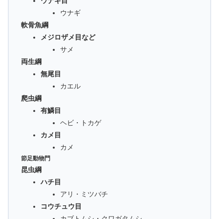
ウナギ目
ウナギ
軟骨魚綱
メジロザメ目など
サメ
両生綱
無尾目
カエル
爬虫綱
有鱗目
ヘビ・トカゲ
カメ目
カメ
節足動物門
昆虫綱
ハチ目
アリ・ミツバチ
コウチュウ目
カブトムシ・クワガタムシ