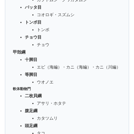
バッタ目
コオロギ・スズムシ
トンボ目
トンボ
チョウ目
チョウ
甲殻綱
十脚目
エビ（海編）・カニ（海編）・カニ（川編）
等脚目
ウオノエ
軟体動物門
二枚貝綱
アサリ・ホタテ
腹足綱
カタツムリ
頭足綱
タコ