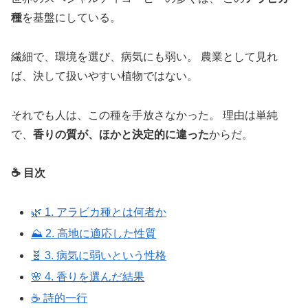
種
を基盤にしている。
繊細で、環境を選び、病気にも弱い。 農業として見れ
ば、決して扱いやすい植物ではない。
それでも人は、この種を手放さなかった。 理由は単純
で、
香りの質が、ほかと決定的に違った
からだ。
☕ 目次
🌿 1. アラビカ種とは何者か
⛰️ 2. 高地に適応した性質
🧬 3. 病気に弱いという性格
🌸 4. 香りを選んだ結果
☕ 詩的一行