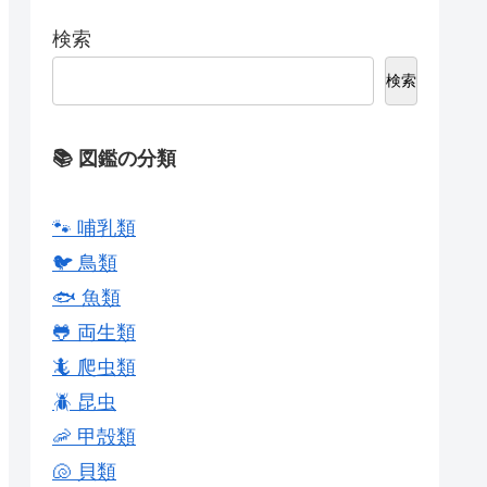
検索
検索
📚 図鑑の分類
🐾 哺乳類
🐦 鳥類
🐟 魚類
🐸 両生類
🦎 爬虫類
🪲 昆虫
🦐 甲殻類
🐚 貝類