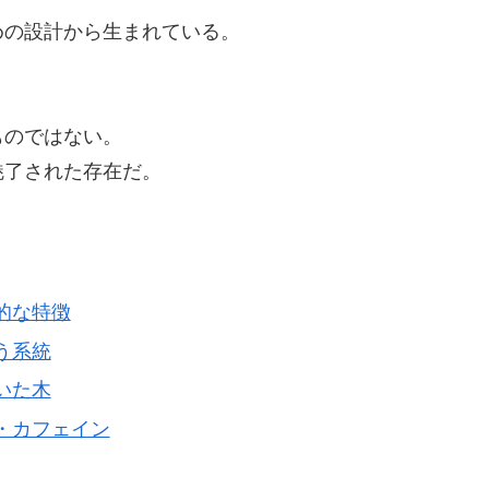
めの設計から生まれている。
ものではない。
魅了された存在だ。
本的な特徴
いう系統
にいた木
子・カフェイン