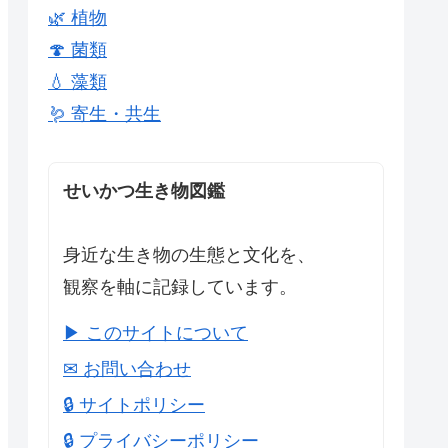
🌿 植物
🍄 菌類
💧 藻類
🪱 寄生・共生
せいかつ生き物図鑑
身近な生き物の生態と文化を、
観察を軸に記録しています。
▶ このサイトについて
✉ お問い合わせ
🔒 サイトポリシー
🔒 プライバシーポリシー