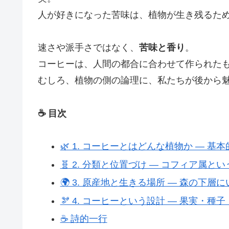
人が好きになった苦味は、植物が生き残るた
速さや派手さではなく、
苦味と香り
。
コーヒーは、人間の都合に合わせて作られた
むしろ、植物の側の論理に、私たちが後から
☕ 目次
🌿 1. コーヒーとはどんな植物か ― 基
🧬 2. 分類と位置づけ ― コフィア属と
🌍 3. 原産地と生きる場所 ― 森の下層
🫘 4. コーヒーという設計 ― 果実・種
☕ 詩的一行