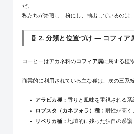
だ。
私たちが焙煎し、粉にし、抽出しているのは
🧬 2. 分類と位置づけ ― コフィ
コーヒーはアカネ科の
コフィア属
に属する植
商業的に利用されている主な種は、次の三系
アラビカ種：
香りと風味を重視される系
ロブスタ（カネフォラ）種：
耐性が高く
リベリカ種：
地域的に残った独自の系譜