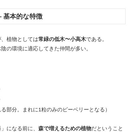
― 基本的な特徴
が、植物としては
常緑の低木〜小高木
である。
木陰の環境に適応してきた仲間が多い。
）
）
れる部分。まれに1粒のみのピーベリーとなる）
料」になる前に、
森で増えるための植物
だということ