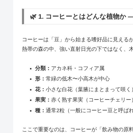
🌿 1. コーヒーとはどんな植物か 
コーヒーは「豆」から始まる嗜好品に見える
熱帯の森の中、強い直射日光の下ではなく、
分類：
アカネ科・コフィア属
形：
常緑の低木〜小高木が中心
花：
小さな白花（葉腋にまとまって咲く
果実：
赤く熟す果実（コーヒーチェリー
種：
通常2粒（一般にコーヒー豆と呼ば
ここで重要なのは、コーヒーが「飲み物の原