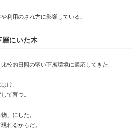
件や利用のされ方に影響している。
の下層にいた木
、比較的日照の弱い下層環境に適応してきた。
水はけ。
定して育つ。
み物」にした。
て現れるからだ。