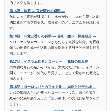
的リスクを論じます。
第15話：焙煎 ― 豆が変わる瞬間 ―
熱によって細胞が破壊され、水分が抜け、緑から茶へと劇
的に変化するプロセス。成分変化のメカニズムを解説しま
す。
第16話：味覚と香りの科学 ― 苦味・酸味・揮発成分 ―
クロロゲン酸やカフェインがもたらす複雑な味覚。何百種
類もの揮発性成分が人間の脳を刺激する科学的根拠を解き
明かします。
第17話：イスラム世界とコーヒー ― 覚醒の飲み物 ―
宗教的な修行の足がかりから、大衆の社交場へ。イスラム
圏でコーヒーが「知的な目覚まし」として愛された歴史を
描きます。
第18話：ヨーロッパとカフェ文化 ― 思想と社交の場 ―
近代の知識人たちが集ったコーヒーハウス。政治や文学、
経済の発展を裏で支えた「黒い液体」の文化的衝撃を考察
します。