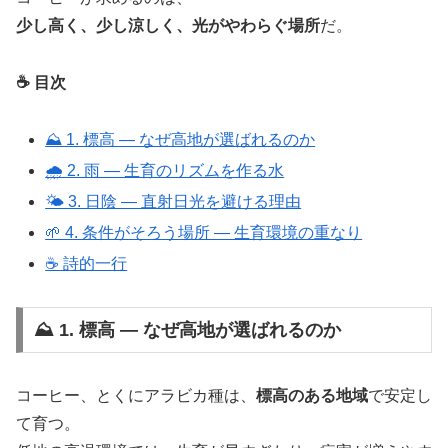
少し高く、少し涼しく、光がやわらぐ場所
だ。
☕ 目次
⛰️ 1. 標高 ― なぜ高地が選ばれるのか
🌧️ 2. 雨 ― 生育のリズムを作る水
🌤️ 3. 日陰 ― 直射日光を避ける理由
🌱 4. 条件がそろう場所 ― 生育環境の重なり
☕ 詩的一行
⛰️ 1. 標高 ― なぜ高地が選ばれるのか
コーヒー、とくにアラビカ種は、
標高のある地域
で安定し
て育つ。