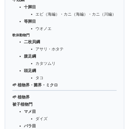
十脚目
エビ（海編）・カニ（海編）・カニ（川編）
等脚目
ウオノエ
軟体動物門
二枚貝綱
アサリ・ホタテ
腹足綱
カタツムリ
頭足綱
タコ
🌱 植物界・菌界・ミクロ
🌱 植物界
被子植物門
マメ目
ダイズ
バラ目