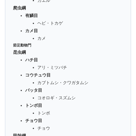
カエル
爬虫綱
有鱗目
ヘビ・トカゲ
カメ目
カメ
節足動物門
昆虫綱
ハチ目
アリ・ミツバチ
コウチュウ目
カブトムシ・クワガタムシ
バッタ目
コオロギ・スズムシ
トンボ目
トンボ
チョウ目
チョウ
甲殻綱