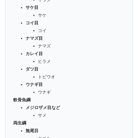
サケ目
サケ
コイ目
コイ
ナマズ目
ナマズ
カレイ目
ヒラメ
ダツ目
トビウオ
ウナギ目
ウナギ
軟骨魚綱
メジロザメ目など
サメ
両生綱
無尾目