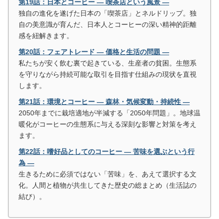
第19話：日本とコーヒー ― 喫茶店という風景 ―
独自の進化を遂げた日本の「喫茶店」とネルドリップ。独
自の美意識が育んだ、日本人とコーヒーの深い精神的距離
感を紐解きます。
第20話：フェアトレード ― 価格と生活の問題 ―
私たちが安く飲む裏で起きている、生産者の貧困。生態系
を守りながら持続可能な取引を目指す仕組みの現状を直視
します。
第21話：環境とコーヒー ― 森林・気候変動・持続性 ―
2050年までに栽培適地が半減する「2050年問題」。地球温
暖化がコーヒーの生態系に与える深刻な影響と対策を考え
ます。
第22話：嗜好品としてのコーヒー ― 苦味を選ぶという行
為 ―
生きるために必須ではない「苦味」を、あえて選択する文
化。人間と植物が共生してきた歴史の総まとめ（生活誌の
結び）。