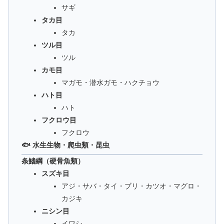
サギ
タカ目
タカ
ツル目
ツル
カモ目
マガモ・潜水ガモ・ハクチョウ
ハト目
ハト
フクロウ目
フクロウ
🐟 水生生物・爬虫類・昆虫
条鰭綱（硬骨魚類）
スズキ目
アジ・サバ・タイ・ブリ・カツオ・マグロ・
カジキ
ニシン目
イワシ