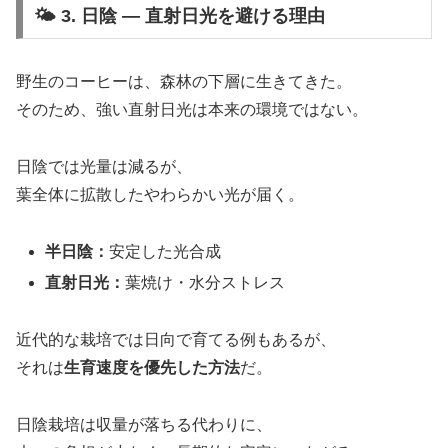
🌤️ 3. 日陰 ― 直射日光を避ける理由
野生のコーヒーは、森林の下層に生きてきた。
そのため、強い直射日光は本来の環境ではない。
日陰では光量は減るが、
葉全体に拡散したやわらかい光が届く。
半日陰：
安定した光合成
直射日光：
葉焼け・水分ストレス
近代的な栽培では日向で育てる例もあるが、
それは
生育速度を優先した方法
だ。
日陰栽培は収量が落ちる代わりに、