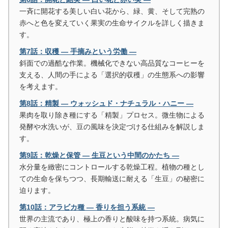
一斉に開花する美しい白い花から、緑、黄、そして完熟の
赤へと色を変えていく果実の生命サイクルを詳しく描きま
す。
第7話：収穫 ― 手摘みという労働 ―
斜面での過酷な作業。機械化できない高品質なコーヒーを
支える、人間の手による「選択的収穫」の生態系への影響
を考えます。
第8話：精製 ― ウォッシュド・ナチュラル・ハニー ―
果肉を取り除き種にする「精製」プロセス。微生物による
発酵や水洗いが、豆の風味を決定づける仕組みを解説しま
す。
第9話：乾燥と保管 ― 生豆という中間のかたち ―
水分量を緻密にコントロールする乾燥工程。植物の種とし
ての生命を保ちつつ、長期輸送に耐える「生豆」の秘密に
迫ります。
第10話：アラビカ種 ― 香りを担う系統 ―
世界の主流であり、極上の香りと酸味を持つ系統。病気に