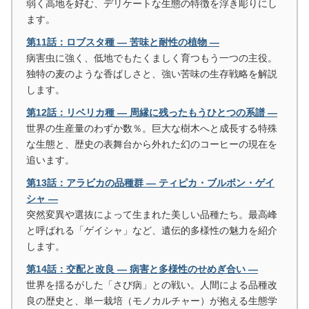
弱く高地を好む、デリケートな生態の特徴を浮き彫りにし
ます。
第11話：ロブスタ種 ― 苦味と耐性の植物 ―
病害虫に強く、低地でもたくましく育つもう一つの主役。
独特の麦のような香ばしさと、強い苦味の生存戦略を解説
します。
第12話：リベリカ種 ― 周縁に残ったもうひとつの系譜 ―
世界の生産量のわずか数％。巨大な樹木へと成長する特殊
な生態と、歴史の表舞台から外れた幻のコーヒーの現在を
追います。
第13話：アラビカの品種群 ― ティピカ・ブルボン・ゲイ
シャ ―
突然変異や選抜によって生まれた美しい品種たち。最高峰
と呼ばれる「ゲイシャ」など、遺伝的多様性の魅力を紹介
します。
第14話：交配と改良 ― 病害と多様性のせめぎ合い ―
世界を揺るがした「さび病」との戦い。人間による品種改
良の歴史と、単一栽培（モノカルチャー）が抱える生態学