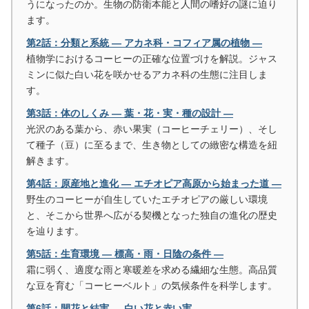
うになったのか。生物の防衛本能と人間の嗜好の謎に迫り
ます。
第2話：分類と系統 ― アカネ科・コフィア属の植物 ―
植物学におけるコーヒーの正確な位置づけを解説。ジャス
ミンに似た白い花を咲かせるアカネ科の生態に注目しま
す。
第3話：体のしくみ ― 葉・花・実・種の設計 ―
光沢のある葉から、赤い果実（コーヒーチェリー）、そし
て種子（豆）に至るまで、生き物としての緻密な構造を紐
解きます。
第4話：原産地と進化 ― エチオピア高原から始まった道 ―
野生のコーヒーが自生していたエチオピアの厳しい環境
と、そこから世界へ広がる契機となった独自の進化の歴史
を辿ります。
第5話：生育環境 ― 標高・雨・日陰の条件 ―
霜に弱く、適度な雨と寒暖差を求める繊細な生態。高品質
な豆を育む「コーヒーベルト」の気候条件を科学します。
第6話：開花と結実 ― 白い花と赤い実 ―