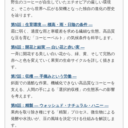
野生のコーヒーが自生していたエチオピアの厳しい環境
と、そこから世界へ広がる契機となった独自の進化の歴史
を辿ります。
第5話：生育環境 ― 標高・雨・日陰の条件 ―
霜に弱く、適度な雨と寒暖差を求める繊細な生態。高品質
な豆を育む「コーヒーベルト」の気候条件を科学します。
第6話：開花と結実 ― 白い花と赤い実 ―
一斉に開花する美しい白い花から、緑、黄、そして完熟の
赤へと色を変えていく果実の生命サイクルを詳しく描きま
す。
第7話：収穫 ― 手摘みという労働 ―
斜面での過酷な作業。機械化できない高品質なコーヒーを
支える、人間の手による「選択的収穫」の生態系への影響
を考えます。
第8話：精製 ― ウォッシュド・ナチュラル・ハニー ―
果肉を取り除き種にする「精製」プロセス。微生物による
発酵や水洗いが、豆の風味を決定づける仕組みを解説しま
す。