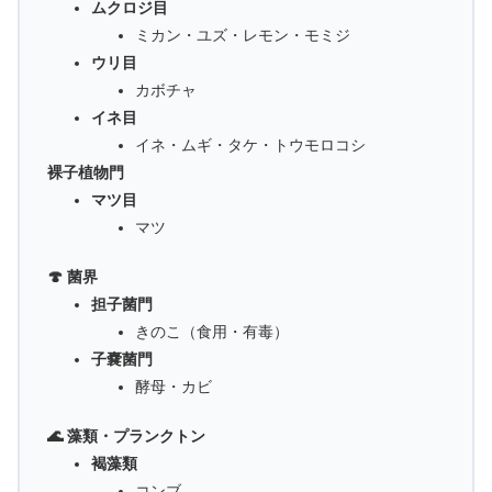
ムクロジ目
ミカン・ユズ・レモン・モミジ
ウリ目
カボチャ
イネ目
イネ・ムギ・タケ・トウモロコシ
裸子植物門
マツ目
マツ
🍄 菌界
担子菌門
きのこ（食用・有毒）
子嚢菌門
酵母・カビ
🌊 藻類・プランクトン
褐藻類
コンブ