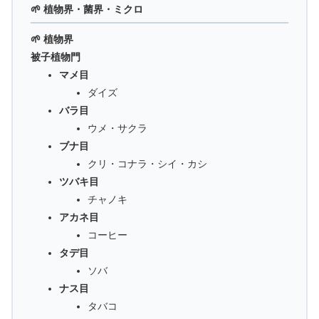
🌱 植物界・菌界・ミクロ
🌱 植物界
被子植物門
マメ目
ダイズ
バラ目
ウメ・サクラ
ブナ目
クリ・コナラ・シイ・カシ
ツバキ目
チャノキ
アカネ目
コーヒー
タデ目
ソバ
ナス目
タバコ