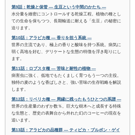
第9話：乾燥と保管 ― 生豆という中間のかたち ―
水分量を緻密にコントロールする乾燥工程。植物の種とし
ての生命を保ちつつ、長期輸送に耐える「生豆」の秘密に
迫ります。
第10話：アラビカ種 ― 香りを担う系統 ―
世界の主流であり、極上の香りと酸味を持つ系統。病気に
弱く高地を好む、デリケートな生態の特徴を浮き彫りにし
ます。
第11話：ロブスタ種 ― 苦味と耐性の植物 ―
病害虫に強く、低地でもたくましく育つもう一つの主役。
独特の麦のような香ばしさと、強い苦味の生存戦略を解説
します。
第12話：リベリカ種 ― 周縁に残ったもうひとつの系譜 ―
世界の生産量のわずか数％。巨大な樹木へと成長する特殊
な生態と、歴史の表舞台から外れた幻のコーヒーの現在を
追います。
第13話：アラビカの品種群 ― ティピカ・ブルボン・ゲイ