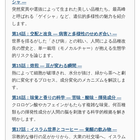
シャ ―
突然変異や選抜によって生まれた美しい品種たち。最高峰
と呼ばれる「ゲイシャ」など、遺伝的多様性の魅力を紹介
します。
第14話：交配と改良 ― 病害と多様性のせめぎ合い ―
世界を揺るがした「さび病」との戦い。人間による品種改
良の歴史と、単一栽培（モノカルチャー）が抱える生態学
的リスクを論じます。
第15話：焙煎 ― 豆が変わる瞬間 ―
熱によって細胞が破壊され、水分が抜け、緑から茶へと劇
的に変化するプロセス。成分変化のメカニズムを解説しま
す。
第16話：味覚と香りの科学 ― 苦味・酸味・揮発成分 ―
クロロゲン酸やカフェインがもたらす複雑な味覚。何百種
類もの揮発性成分が人間の脳を刺激する科学的根拠を解き
明かします。
第17話：イスラム世界とコーヒー ― 覚醒の飲み物 ―
宗教的な修行の足がかりから、大衆の社交場へ。イスラム