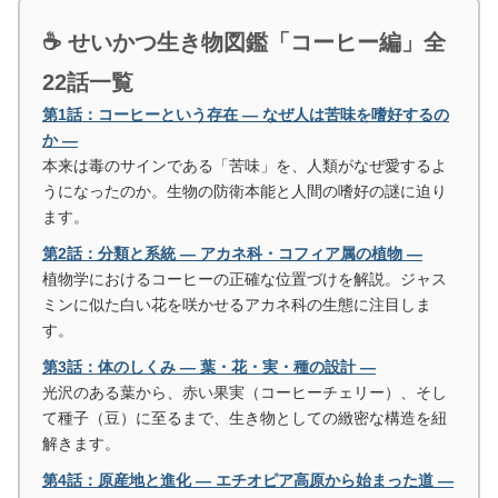
☕ せいかつ生き物図鑑「コーヒー編」全
22話一覧
第1話：コーヒーという存在 ― なぜ人は苦味を嗜好するの
か ―
本来は毒のサインである「苦味」を、人類がなぜ愛するよ
うになったのか。生物の防衛本能と人間の嗜好の謎に迫り
ます。
第2話：分類と系統 ― アカネ科・コフィア属の植物 ―
植物学におけるコーヒーの正確な位置づけを解説。ジャス
ミンに似た白い花を咲かせるアカネ科の生態に注目しま
す。
第3話：体のしくみ ― 葉・花・実・種の設計 ―
光沢のある葉から、赤い果実（コーヒーチェリー）、そし
て種子（豆）に至るまで、生き物としての緻密な構造を紐
解きます。
第4話：原産地と進化 ― エチオピア高原から始まった道 ―