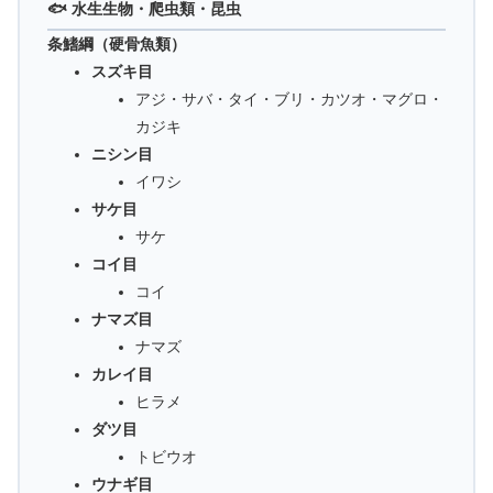
🐟 水生生物・爬虫類・昆虫
条鰭綱（硬骨魚類）
スズキ目
アジ・サバ・タイ・ブリ・カツオ・マグロ・
カジキ
ニシン目
イワシ
サケ目
サケ
コイ目
コイ
ナマズ目
ナマズ
カレイ目
ヒラメ
ダツ目
トビウオ
ウナギ目