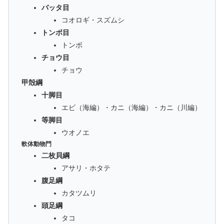
バッタ目
コオロギ・スズムシ
トンボ目
トンボ
チョウ目
チョウ
甲殻綱
十脚目
エビ（海編）・カニ（海編）・カニ（川編）
等脚目
ウオノエ
軟体動物門
二枚貝綱
アサリ・ホタテ
腹足綱
カタツムリ
頭足綱
タコ