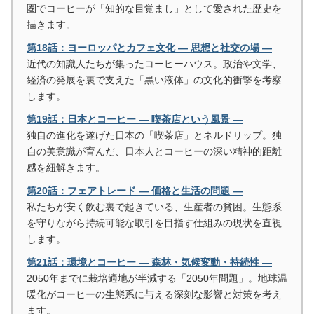
圏でコーヒーが「知的な目覚まし」として愛された歴史を
描きます。
第18話：ヨーロッパとカフェ文化 ― 思想と社交の場 ―
近代の知識人たちが集ったコーヒーハウス。政治や文学、
経済の発展を裏で支えた「黒い液体」の文化的衝撃を考察
します。
第19話：日本とコーヒー ― 喫茶店という風景 ―
独自の進化を遂げた日本の「喫茶店」とネルドリップ。独
自の美意識が育んだ、日本人とコーヒーの深い精神的距離
感を紐解きます。
第20話：フェアトレード ― 価格と生活の問題 ―
私たちが安く飲む裏で起きている、生産者の貧困。生態系
を守りながら持続可能な取引を目指す仕組みの現状を直視
します。
第21話：環境とコーヒー ― 森林・気候変動・持続性 ―
2050年までに栽培適地が半減する「2050年問題」。地球温
暖化がコーヒーの生態系に与える深刻な影響と対策を考え
ます。