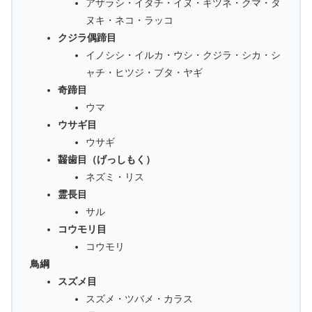
アザラシ・イタチ・イヌ・キツネ・クマ・タ
ヌキ・ネコ・ラッコ
クジラ偶蹄目
イノシシ・イルカ・ウシ・クジラ・シカ・シ
ャチ・ヒツジ・ブタ・ヤギ
奇蹄目
ウマ
ウサギ目
ウサギ
齧歯目（げっしもく）
ネズミ・リス
霊長目
サル
コウモリ目
コウモリ
鳥綱
スズメ目
スズメ・ツバメ・カラス