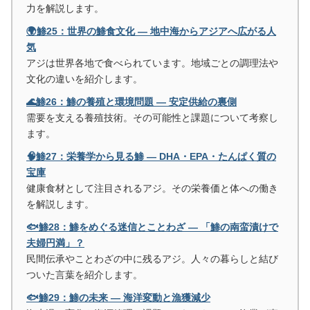
力を解説します。
🌍鯵25：世界の鯵食文化 ― 地中海からアジアへ広がる人
気
アジは世界各地で食べられています。地域ごとの調理法や
文化の違いを紹介します。
🌊鯵26：鯵の養殖と環境問題 ― 安定供給の裏側
需要を支える養殖技術。その可能性と課題について考察し
ます。
🧠鯵27：栄養学から見る鯵 ― DHA・EPA・たんぱく質の
宝庫
健康食材として注目されるアジ。その栄養価と体への働き
を解説します。
🐟鯵28：鯵をめぐる迷信とことわざ ― 「鯵の南蛮漬けで
夫婦円満」？
民間伝承やことわざの中に残るアジ。人々の暮らしと結び
ついた言葉を紹介します。
🐟鯵29：鯵の未来 ― 海洋変動と漁獲減少