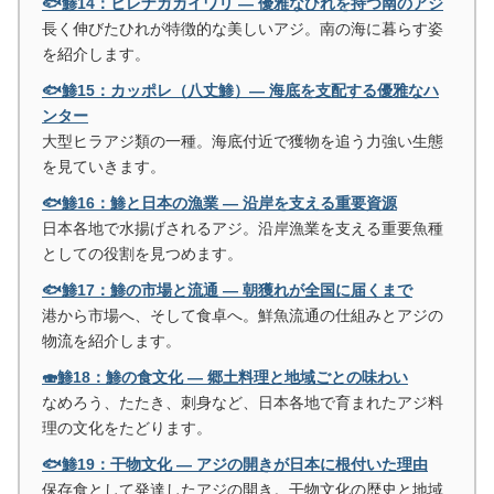
🐟鯵14：ヒレナガカイワリ ― 優雅なひれを持つ南のアジ
長く伸びたひれが特徴的な美しいアジ。南の海に暮らす姿
を紹介します。
🐟鯵15：カッポレ（八丈鯵）― 海底を支配する優雅なハ
ンター
大型ヒラアジ類の一種。海底付近で獲物を追う力強い生態
を見ていきます。
🐟鯵16：鯵と日本の漁業 ― 沿岸を支える重要資源
日本各地で水揚げされるアジ。沿岸漁業を支える重要魚種
としての役割を見つめます。
🐟鯵17：鯵の市場と流通 ― 朝獲れが全国に届くまで
港から市場へ、そして食卓へ。鮮魚流通の仕組みとアジの
物流を紹介します。
🍣鯵18：鯵の食文化 ― 郷土料理と地域ごとの味わい
なめろう、たたき、刺身など、日本各地で育まれたアジ料
理の文化をたどります。
🐟鯵19：干物文化 ― アジの開きが日本に根付いた理由
保存食として発達したアジの開き。干物文化の歴史と地域