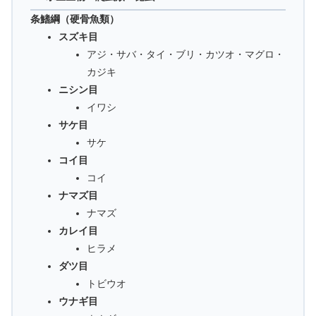
条鰭綱（硬骨魚類）
スズキ目
アジ・サバ・タイ・ブリ・カツオ・マグロ・
カジキ
ニシン目
イワシ
サケ目
サケ
コイ目
コイ
ナマズ目
ナマズ
カレイ目
ヒラメ
ダツ目
トビウオ
ウナギ目