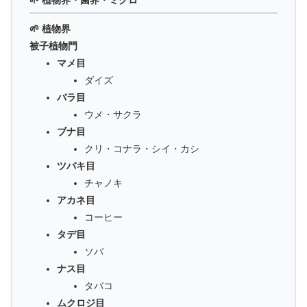
🌱 植物界・菌界・ミクロ
🌱 植物界
被子植物門
マメ目
ダイズ
バラ目
ウメ・サクラ
ブナ目
クリ・コナラ・シイ・カシ
ツバキ目
チャノキ
アカネ目
コーヒー
タデ目
ソバ
ナス目
タバコ
ムクロジ目