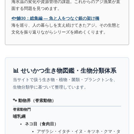
海水温の変化や資源管理の課題。これからのアジ漁業が直
面する問題を見つめます。
🐟鯵30：総集編 ― 魚と人をつなぐ銀の架け橋
海を巡り、人の暮らしを支え続けてきたアジ。その生態と
文化を振り返りながらシリーズを締めくくります。
📊 せいかつ生き物図鑑・生物分類体系
当サイトで扱う生き物・植物・菌類・プランクトンを、
生物分類学に基づいて整理しています。
🐾 動物界（脊索動物）
脊索動物門
哺乳綱
ネコ目（食肉目）
アザラシ・イタチ・イヌ・キツネ・クマ・タ