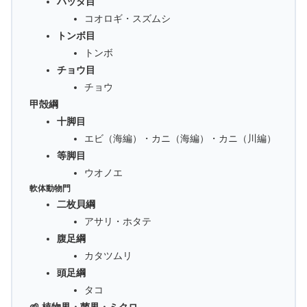
バッタ目
コオロギ・スズムシ
トンボ目
トンボ
チョウ目
チョウ
甲殻綱
十脚目
エビ（海編）・カニ（海編）・カニ（川編）
等脚目
ウオノエ
軟体動物門
二枚貝綱
アサリ・ホタテ
腹足綱
カタツムリ
頭足綱
タコ