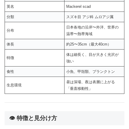
英名
Mackerel scad
分類
スズキ目 アジ科 ムロアジ属
日本各地の沿岸〜外洋、世界の
分布
温帯〜熱帯海域
体長
約25〜35cm（最大40cm）
体は細長く、目が大きく光沢が
特徴
強い
食性
小魚、甲殻類、プランクトン
昼は深場、夜は表層に上がる
生息環境
「垂直移動性」
👁️ 特徴と見分け方