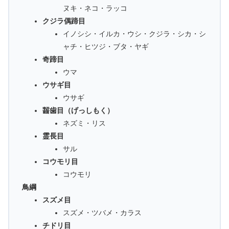
ヌキ・ネコ・ラッコ
クジラ偶蹄目
イノシシ・イルカ・ウシ・クジラ・シカ・シ
ャチ・ヒツジ・ブタ・ヤギ
奇蹄目
ウマ
ウサギ目
ウサギ
齧歯目（げっしもく）
ネズミ・リス
霊長目
サル
コウモリ目
コウモリ
鳥綱
スズメ目
スズメ・ツバメ・カラス
チドリ目