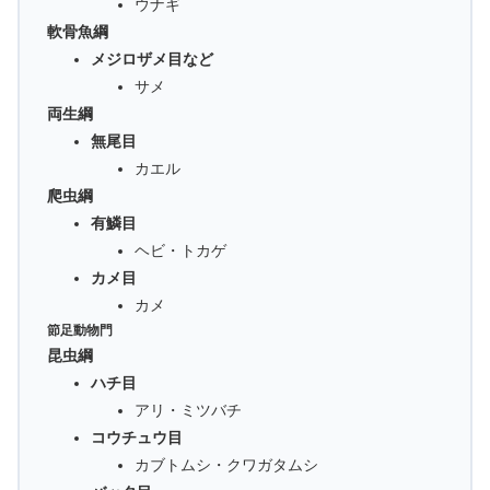
ウナギ
軟骨魚綱
メジロザメ目など
サメ
両生綱
無尾目
カエル
爬虫綱
有鱗目
ヘビ・トカゲ
カメ目
カメ
節足動物門
昆虫綱
ハチ目
アリ・ミツバチ
コウチュウ目
カブトムシ・クワガタムシ