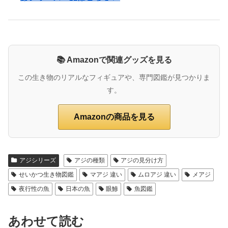
📚 Amazonで関連グッズを見る
この生き物のリアルなフィギュアや、専門図鑑が見つかりま
す。
Amazonの商品を見る
アジシリーズ
アジの種類
アジの見分け方
せいかつ生き物図鑑
マアジ 違い
ムロアジ 違い
メアジ
夜行性の魚
日本の魚
眼鯵
魚図鑑
あわせて読む