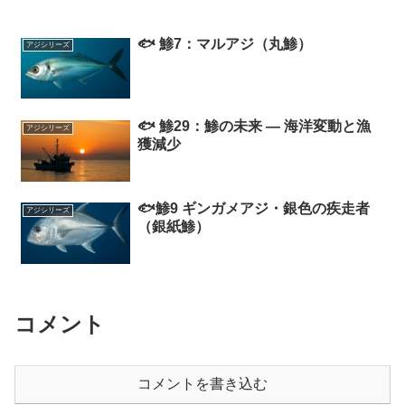
🐟 鯵7：マルアジ（丸鯵）
アジシリーズ
🐟 鯵29：鯵の未来 ― 海洋変動と漁
アジシリーズ
獲減少
🐟鯵9 ギンガメアジ・銀色の疾走者
アジシリーズ
（銀紙鯵）
コメント
コメントを書き込む