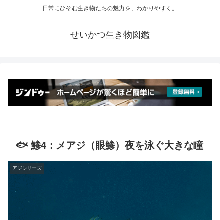
日常にひそむ生き物たちの魅力を、わかりやすく。
せいかつ生き物図鑑
🐟 鯵4：メアジ（眼鯵）夜を泳ぐ大きな瞳
アジシリーズ