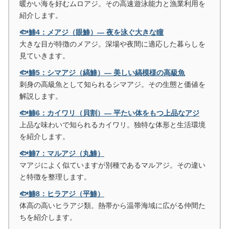
暖かい海を好むムロアジ。その高速遊泳能力と漁業利用を
紹介します。
🐟鯵4：メアジ（眼鯵）― 夜を泳ぐ大きな瞳
大きな目が特徴のメアジ。深場や夜間に適応した暮らしを
見ていきます。
🐟鯵5：シマアジ（縞鯵）― 美しい縞模様の高級魚
刺身の高級魚として知られるシマアジ。その生態と価値を
解説します。
🐟鯵6：カイワリ（貝割）― 平たい体をもつ上品なアジ
上品な味わいで知られるカイワリ。独特な体形と生活環境
を紹介します。
🐟鯵7：マルアジ（丸鯵）
マアジによく似ていますが別種であるマルアジ。その違い
と特徴を整理します。
🐟鯵8：ヒラアジ（平鯵）
体高の高いヒラアジ類。熱帯から温帯海域に広がる仲間た
ちを紹介します。