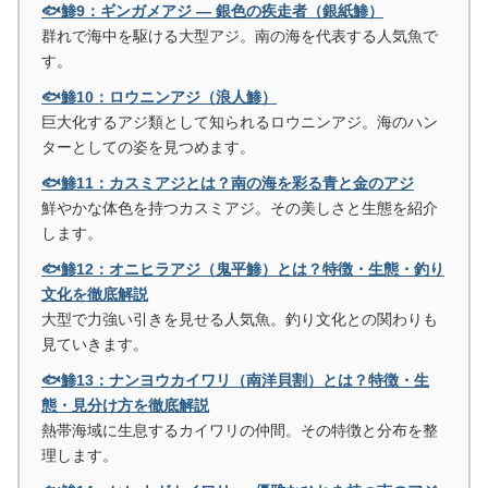
🐟鯵9：ギンガメアジ ― 銀色の疾走者（銀紙鯵）
群れで海中を駆ける大型アジ。南の海を代表する人気魚で
す。
🐟鯵10：ロウニンアジ（浪人鯵）
巨大化するアジ類として知られるロウニンアジ。海のハン
ターとしての姿を見つめます。
🐟鯵11：カスミアジとは？南の海を彩る青と金のアジ
鮮やかな体色を持つカスミアジ。その美しさと生態を紹介
します。
🐟鯵12：オニヒラアジ（鬼平鯵）とは？特徴・生態・釣り
文化を徹底解説
大型で力強い引きを見せる人気魚。釣り文化との関わりも
見ていきます。
🐟鯵13：ナンヨウカイワリ（南洋貝割）とは？特徴・生
態・見分け方を徹底解説
熱帯海域に生息するカイワリの仲間。その特徴と分布を整
理します。