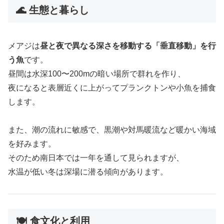
🌊 生態と暮らし
メアジは
昼と夜で異なる深さを移動する「垂直移動」を行
う魚
です。
昼間は水深100〜200mの暗い場所で群れを作り、
夜になると表層近くに上がってプランクトンや小魚を捕食
します。
また、潮の流れに敏感で、黒潮や対馬暖流など暖かい海域
を好みます。
そのため南日本では一年を通して見られますが、
水温が低い冬は深場に潜る傾向があります。
🍽️ 食文化と利用