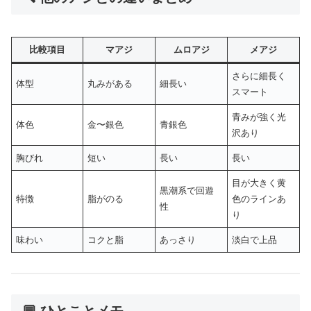
比較項目
マアジ
ムロアジ
メアジ
さらに細長く
体型
丸みがある
細長い
スマート
青みが強く光
体色
金〜銀色
青銀色
沢あり
胸びれ
短い
長い
長い
目が大きく黄
黒潮系で回遊
特徴
脂がのる
色のラインあ
性
り
味わい
コクと脂
あっさり
淡白で上品
💬 ひとことメモ