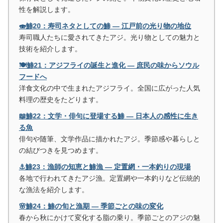
性を解説します。
🍣鯵20：寿司ネタとしての鯵 ― 江戸前の光り物の地位
寿司職人たちに愛されてきたアジ。光り物としての魅力と
技術を紹介します。
🍽️鯵21：アジフライの誕生と進化 ― 庶民の味からソウル
フードへ
洋食文化の中で生まれたアジフライ。全国に広がった人気
料理の歴史をたどります。
📖鯵22：文学・俳句に登場する鯵 ― 日本人の感性に生き
る魚
俳句や随筆、文学作品に描かれたアジ。季節感や暮らしと
の結びつきを見つめます。
⚓鯵23：漁師の知恵と鯵漁 ― 定置網・一本釣りの現場
各地で行われてきたアジ漁。定置網や一本釣りなど伝統的
な漁法を紹介します。
🌸鯵24：鯵の旬と漁期 ― 季節ごとの味の変化
春から秋にかけて変化する脂の乗り。季節ごとのアジの魅