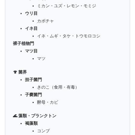
ミカン・ユズ・レモン・モミジ
ウリ目
カボチャ
イネ目
イネ・ムギ・タケ・トウモロコシ
裸子植物門
マツ目
マツ
🍄 菌界
担子菌門
きのこ（食用・有毒）
子嚢菌門
酵母・カビ
🌊 藻類・プランクトン
褐藻類
コンブ