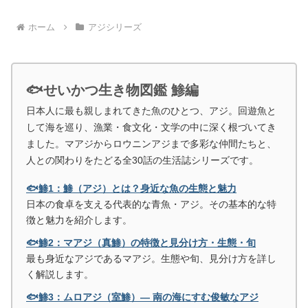
ホーム
アジシリーズ
🐟せいかつ生き物図鑑 鯵編
日本人に最も親しまれてきた魚のひとつ、アジ。回遊魚と
して海を巡り、漁業・食文化・文学の中に深く根づいてき
ました。マアジからロウニンアジまで多彩な仲間たちと、
人との関わりをたどる全30話の生活誌シリーズです。
🐟鯵1：鯵（アジ）とは？身近な魚の生態と魅力
日本の食卓を支える代表的な青魚・アジ。その基本的な特
徴と魅力を紹介します。
🐟鯵2：マアジ（真鯵）の特徴と見分け方・生態・旬
最も身近なアジであるマアジ。生態や旬、見分け方を詳し
く解説します。
🐟鯵3：ムロアジ（室鯵）― 南の海にすむ俊敏なアジ