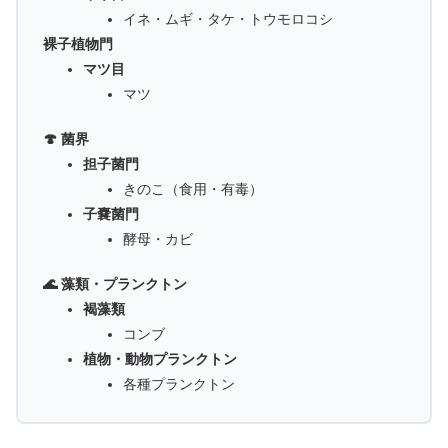
イネ・ムギ・タケ・トウモロコシ
裸子植物門
マツ目
マツ
🍄 菌界
担子菌門
きのこ（食用・有毒）
子嚢菌門
酵母・カビ
🌊 藻類・プランクトン
褐藻類
コンブ
植物・動物プランクトン
各種プランクトン