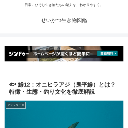
日常にひそむ生き物たちの魅力を、わかりやすく。
せいかつ生き物図鑑
🐟 鯵12：オニヒラアジ（鬼平鯵）とは？
特徴・生態・釣り文化を徹底解説
アジシリーズ