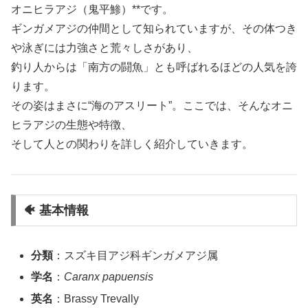
オニヒラアジ（鬼平鯵）**です。
ギンガメアジの仲間として知られていますが、その体つき
や泳ぎには力強さと荒々しさがあり、
釣り人からは「南方の闘魚」とも呼ばれるほどの人気を誇
ります。
その姿はまさに“海のアスリート”。ここでは、そんなオニ
ヒラアジの生態や特徴、
そして人との関わりを詳しく紹介していきます。
🐠 基本情報
分類
：スズキ目アジ科ギンガメアジ属
学名
：
Caranx papuensis
英名
：Brassy Trevally