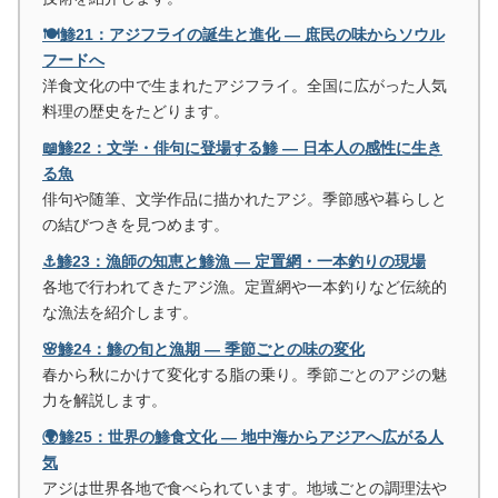
🍽️鯵21：アジフライの誕生と進化 ― 庶民の味からソウル
フードへ
洋食文化の中で生まれたアジフライ。全国に広がった人気
料理の歴史をたどります。
📖鯵22：文学・俳句に登場する鯵 ― 日本人の感性に生き
る魚
俳句や随筆、文学作品に描かれたアジ。季節感や暮らしと
の結びつきを見つめます。
⚓鯵23：漁師の知恵と鯵漁 ― 定置網・一本釣りの現場
各地で行われてきたアジ漁。定置網や一本釣りなど伝統的
な漁法を紹介します。
🌸鯵24：鯵の旬と漁期 ― 季節ごとの味の変化
春から秋にかけて変化する脂の乗り。季節ごとのアジの魅
力を解説します。
🌍鯵25：世界の鯵食文化 ― 地中海からアジアへ広がる人
気
アジは世界各地で食べられています。地域ごとの調理法や