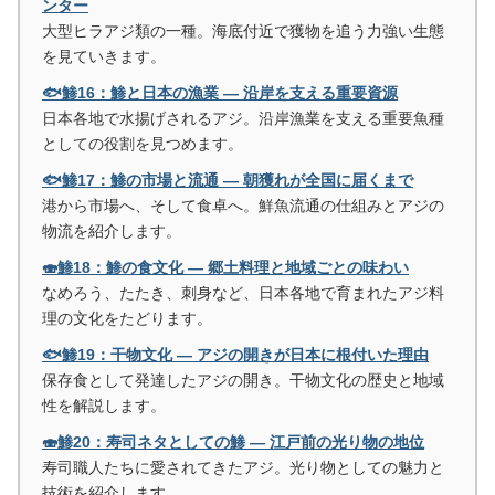
ンター
大型ヒラアジ類の一種。海底付近で獲物を追う力強い生態
を見ていきます。
🐟鯵16：鯵と日本の漁業 ― 沿岸を支える重要資源
日本各地で水揚げされるアジ。沿岸漁業を支える重要魚種
としての役割を見つめます。
🐟鯵17：鯵の市場と流通 ― 朝獲れが全国に届くまで
港から市場へ、そして食卓へ。鮮魚流通の仕組みとアジの
物流を紹介します。
🍣鯵18：鯵の食文化 ― 郷土料理と地域ごとの味わい
なめろう、たたき、刺身など、日本各地で育まれたアジ料
理の文化をたどります。
🐟鯵19：干物文化 ― アジの開きが日本に根付いた理由
保存食として発達したアジの開き。干物文化の歴史と地域
性を解説します。
🍣鯵20：寿司ネタとしての鯵 ― 江戸前の光り物の地位
寿司職人たちに愛されてきたアジ。光り物としての魅力と
技術を紹介します。