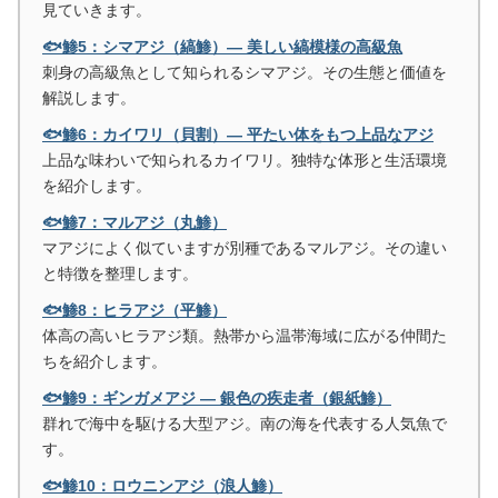
見ていきます。
🐟鯵5：シマアジ（縞鯵）― 美しい縞模様の高級魚
刺身の高級魚として知られるシマアジ。その生態と価値を
解説します。
🐟鯵6：カイワリ（貝割）― 平たい体をもつ上品なアジ
上品な味わいで知られるカイワリ。独特な体形と生活環境
を紹介します。
🐟鯵7：マルアジ（丸鯵）
マアジによく似ていますが別種であるマルアジ。その違い
と特徴を整理します。
🐟鯵8：ヒラアジ（平鯵）
体高の高いヒラアジ類。熱帯から温帯海域に広がる仲間た
ちを紹介します。
🐟鯵9：ギンガメアジ ― 銀色の疾走者（銀紙鯵）
群れで海中を駆ける大型アジ。南の海を代表する人気魚で
す。
🐟鯵10：ロウニンアジ（浪人鯵）