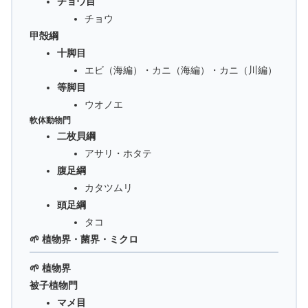
チョウ目
チョウ
甲殻綱
十脚目
エビ（海編）・カニ（海編）・カニ（川編）
等脚目
ウオノエ
軟体動物門
二枚貝綱
アサリ・ホタテ
腹足綱
カタツムリ
頭足綱
タコ
🌱 植物界・菌界・ミクロ
🌱 植物界
被子植物門
マメ目