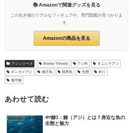
📚 Amazonで関連グッズを見る
この生き物のリアルなフィギュアや、専門図鑑が見つかりま
す。
Amazonの商品を見る
アジシリーズ
Brassy Trevally
アジ科
オニヒラアジ
ギンガメアジ
南方魚
熱帯魚
生態
釣り
鬼平鯵
あわせて読む
🐟鯵1：鯵（アジ）とは？身近な魚の
アジシリーズ
生態と魅力