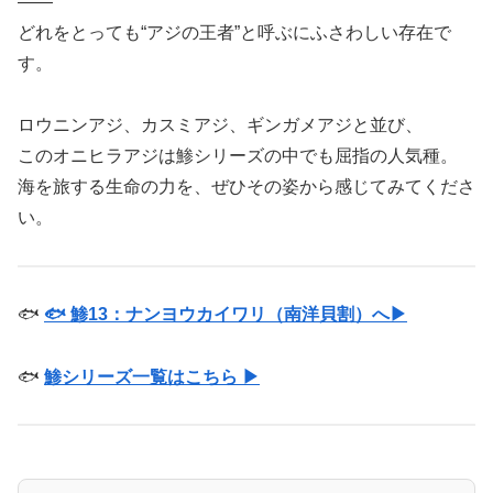
――
どれをとっても“アジの王者”と呼ぶにふさわしい存在で
す。
ロウニンアジ、カスミアジ、ギンガメアジと並び、
このオニヒラアジは鯵シリーズの中でも屈指の人気種。
海を旅する生命の力を、ぜひその姿から感じてみてくださ
い。
🐟
🐟 鯵13：ナンヨウカイワリ（南洋貝割）へ▶
🐟
鯵シリーズ一覧はこちら ▶