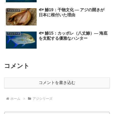
🐟 鯵19：干物文化 ― アジの開きが
アジシリーズ
日本に根付いた理由
🐟 鯵15：カッポレ（八丈鯵）― 海底
アジシリーズ
を支配する優雅なハンター
コメント
コメントを書き込む
ホーム
アジシリーズ