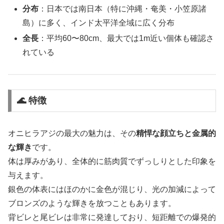
分布
：日本では南日本（特に沖縄・奄美・小笠原諸
島）に多く、インド太平洋全域に広く分布
全長
：平均60〜80cm、最大では1m近い個体も確認さ
れている
🌊 特徴
オニヒラアジの最大の魅力は、その
精悍な顔立ちと金属的
な輝き
です。
体は厚みがあり、全体的に筋肉質でずっしりとした印象を
与えます。
銀色の体表にはほのかに金色が混じり、光の加減によって
ブロンズのような輝きを放つこともあります。
背ビレと尾ビレは非常に発達しており、短距離での爆発的