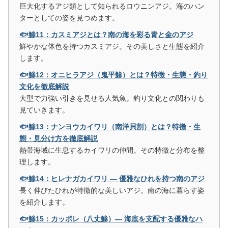
巨大化するアジ類として知られるロウニンアジ。海のハン
ターとしての姿を見つめます。
🐟鯵11：カスミアジとは？南の海を彩る青と金のアジ
鮮やかな体色を持つカスミアジ。その美しさと生態を紹介
します。
🐟鯵12：オニヒラアジ（鬼平鯵）とは？特徴・生態・釣り
文化を徹底解説
大型で力強い引きを見せる人気魚。釣り文化との関わりも
見ていきます。
🐟鯵13：ナンヨウカイワリ（南洋貝割）とは？特徴・生
態・見分け方を徹底解説
熱帯海域に生息するカイワリの仲間。その特徴と分布を整
理します。
🐟鯵14：ヒレナガカイワリ ― 優雅なひれを持つ南のアジ
長く伸びたひれが特徴的な美しいアジ。南の海に暮らす姿
を紹介します。
🐟鯵15：カッポレ（八丈鯵）― 海底を支配する優雅なハ