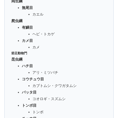
両生綱
無尾目
カエル
爬虫綱
有鱗目
ヘビ・トカゲ
カメ目
カメ
節足動物門
昆虫綱
ハチ目
アリ・ミツバチ
コウチュウ目
カブトムシ・クワガタムシ
バッタ目
コオロギ・スズムシ
トンボ目
トンボ