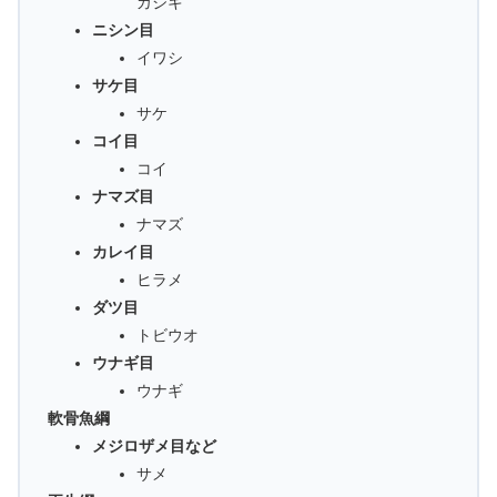
カジキ
ニシン目
イワシ
サケ目
サケ
コイ目
コイ
ナマズ目
ナマズ
カレイ目
ヒラメ
ダツ目
トビウオ
ウナギ目
ウナギ
軟骨魚綱
メジロザメ目など
サメ