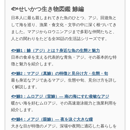
🐟せいかつ生き物図鑑 鯵編
日本人に最も親しまれてきた魚のひとつ、アジ。回遊魚と
して海を巡り、漁業・食文化・文学の中に深く根づいてき
ました。マアジからロウニンアジまで多彩な仲間たちと、
人との関わりをたどる全30話の生活誌シリーズです。
🐟鯵1：鯵（アジ）とは？身近な魚の生態と魅力
日本の食卓を支える代表的な青魚・アジ。その基本的な特
徴と魅力を紹介します。
🐟鯵2：マアジ（真鯵）の特徴と見分け方・生態・旬
最も身近なアジであるマアジ。生態や旬、見分け方を詳し
く解説します。
🐟鯵3：ムロアジ（室鯵）― 南の海にすむ俊敏なアジ
暖かい海を好むムロアジ。その高速遊泳能力と漁業利用を
紹介します。
🐟鯵4：メアジ（眼鯵）― 夜を泳ぐ大きな瞳
大きな目が特徴のメアジ。深場や夜間に適応した暮らしを