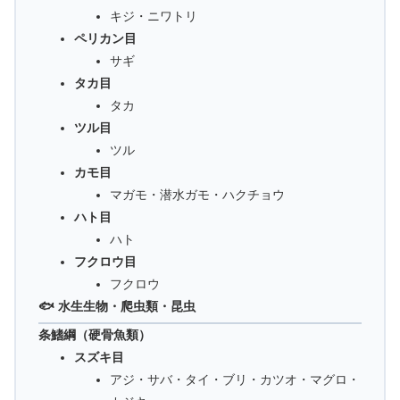
キジ・ニワトリ
ペリカン目
サギ
タカ目
タカ
ツル目
ツル
カモ目
マガモ・潜水ガモ・ハクチョウ
ハト目
ハト
フクロウ目
フクロウ
🐟 水生生物・爬虫類・昆虫
条鰭綱（硬骨魚類）
スズキ目
アジ・サバ・タイ・ブリ・カツオ・マグロ・