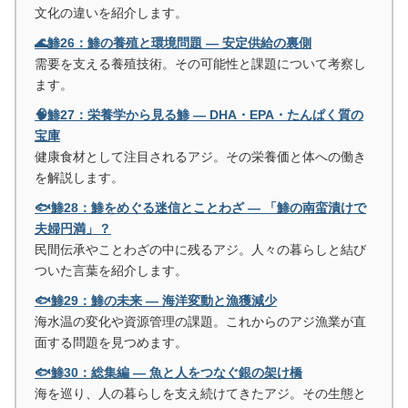
文化の違いを紹介します。
🌊鯵26：鯵の養殖と環境問題 ― 安定供給の裏側
需要を支える養殖技術。その可能性と課題について考察し
ます。
🧠鯵27：栄養学から見る鯵 ― DHA・EPA・たんぱく質の
宝庫
健康食材として注目されるアジ。その栄養価と体への働き
を解説します。
🐟鯵28：鯵をめぐる迷信とことわざ ― 「鯵の南蛮漬けで
夫婦円満」？
民間伝承やことわざの中に残るアジ。人々の暮らしと結び
ついた言葉を紹介します。
🐟鯵29：鯵の未来 ― 海洋変動と漁獲減少
海水温の変化や資源管理の課題。これからのアジ漁業が直
面する問題を見つめます。
🐟鯵30：総集編 ― 魚と人をつなぐ銀の架け橋
海を巡り、人の暮らしを支え続けてきたアジ。その生態と