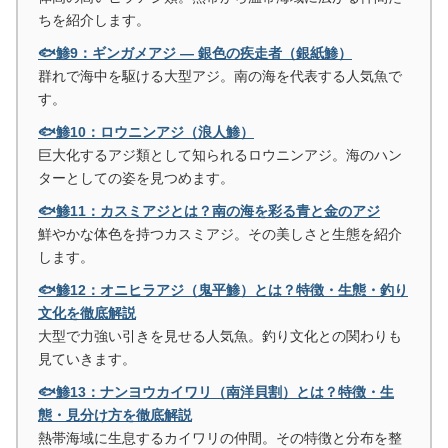
ちを紹介します。
🐟鯵9：ギンガメアジ ― 銀色の疾走者（銀紙鯵）
群れで海中を駆ける大型アジ。南の海を代表する人気魚で
す。
🐟鯵10：ロウニンアジ（浪人鯵）
巨大化するアジ類として知られるロウニンアジ。海のハン
ターとしての姿を見つめます。
🐟鯵11：カスミアジとは？南の海を彩る青と金のアジ
鮮やかな体色を持つカスミアジ。その美しさと生態を紹介
します。
🐟鯵12：オニヒラアジ（鬼平鯵）とは？特徴・生態・釣り
文化を徹底解説
大型で力強い引きを見せる人気魚。釣り文化との関わりも
見ていきます。
🐟鯵13：ナンヨウカイワリ（南洋貝割）とは？特徴・生
態・見分け方を徹底解説
熱帯海域に生息するカイワリの仲間。その特徴と分布を整