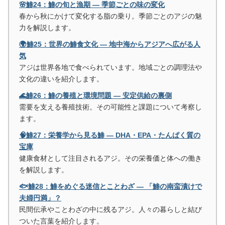
🌸鯵24：鯵の旬と漁期 ― 季節ごとの味の変化
春から秋にかけて変化する脂の乗り。季節ごとのアジの魅
力を解説します。
🌍鯵25：世界の鯵食文化 ― 地中海からアジアへ広がる人
気
アジは世界各地で食べられています。地域ごとの調理法や
文化の違いを紹介します。
🌊鯵26：鯵の養殖と環境問題 ― 安定供給の裏側
需要を支える養殖技術。その可能性と課題について考察し
ます。
🧠鯵27：栄養学から見る鯵 ― DHA・EPA・たんぱく質の
宝庫
健康食材として注目されるアジ。その栄養価と体への働き
を解説します。
🐟鯵28：鯵をめぐる迷信とことわざ ― 「鯵の南蛮漬けで
夫婦円満」？
民間伝承やことわざの中に残るアジ。人々の暮らしと結び
ついた言葉を紹介します。