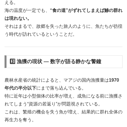
える。
海の温度が一定でも、
“食の道”がずれてしまえば鯵の群れ
は現れない。
それはまるで、故郷を失った旅人のように、魚たちが彷徨
う時代が訪れているということだ。
3️⃣ 漁獲の現状 ― 数字が語る静かな警鐘
農林水産省の統計によると、マアジの国内漁獲量は
1970
年代の半分以下
にまで落ち込んでいる。
特に近年は小型個体の比率が増え、成魚になる前に漁獲さ
れてしまう“資源の若返り”が問題視されている。
これは、繁殖の機会を失う魚が増え、結果的に群れ全体の
再生力を奪う。