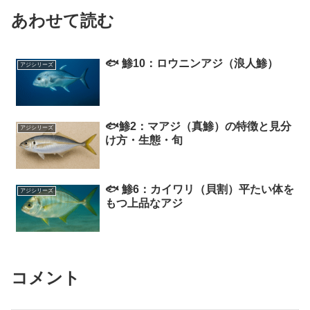
あわせて読む
🐟 鯵10：ロウニンアジ（浪人鯵）
アジシリーズ
🐟鯵2：マアジ（真鯵）の特徴と見分
アジシリーズ
け方・生態・旬
🐟 鯵6：カイワリ（貝割）平たい体を
アジシリーズ
もつ上品なアジ
コメント