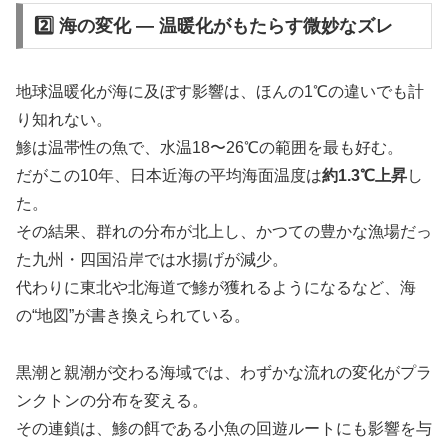
2️⃣ 海の変化 ― 温暖化がもたらす微妙なズレ
地球温暖化が海に及ぼす影響は、ほんの1℃の違いでも計
り知れない。
鯵は温帯性の魚で、水温18〜26℃の範囲を最も好む。
だがこの10年、日本近海の平均海面温度は
約1.3℃上昇
し
た。
その結果、群れの分布が北上し、かつての豊かな漁場だっ
た九州・四国沿岸では水揚げが減少。
代わりに東北や北海道で鯵が獲れるようになるなど、海
の“地図”が書き換えられている。
黒潮と親潮が交わる海域では、わずかな流れの変化がプラ
ンクトンの分布を変える。
その連鎖は、鯵の餌である小魚の回遊ルートにも影響を与