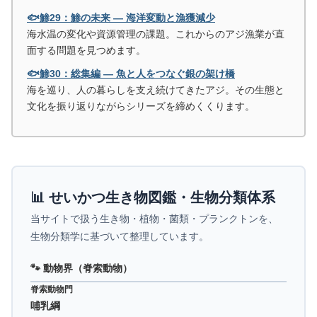
🐟鯵29：鯵の未来 ― 海洋変動と漁獲減少
海水温の変化や資源管理の課題。これからのアジ漁業が直
面する問題を見つめます。
🐟鯵30：総集編 ― 魚と人をつなぐ銀の架け橋
海を巡り、人の暮らしを支え続けてきたアジ。その生態と
文化を振り返りながらシリーズを締めくくります。
📊 せいかつ生き物図鑑・生物分類体系
当サイトで扱う生き物・植物・菌類・プランクトンを、
生物分類学に基づいて整理しています。
🐾 動物界（脊索動物）
脊索動物門
哺乳綱