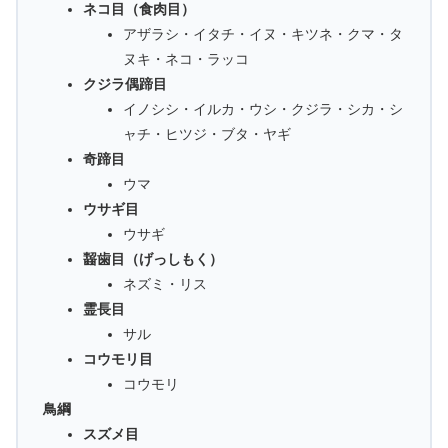
ネコ目（食肉目）
アザラシ・イタチ・イヌ・キツネ・クマ・タ
ヌキ・ネコ・ラッコ
クジラ偶蹄目
イノシシ・イルカ・ウシ・クジラ・シカ・シ
ャチ・ヒツジ・ブタ・ヤギ
奇蹄目
ウマ
ウサギ目
ウサギ
齧歯目（げっしもく）
ネズミ・リス
霊長目
サル
コウモリ目
コウモリ
鳥綱
スズメ目