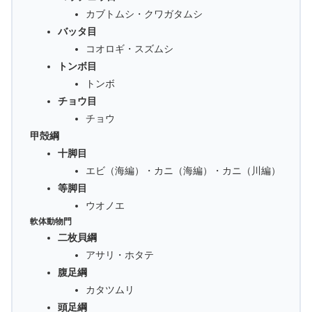
カブトムシ・クワガタムシ
バッタ目
コオロギ・スズムシ
トンボ目
トンボ
チョウ目
チョウ
甲殻綱
十脚目
エビ（海編）・カニ（海編）・カニ（川編）
等脚目
ウオノエ
軟体動物門
二枚貝綱
アサリ・ホタテ
腹足綱
カタツムリ
頭足綱