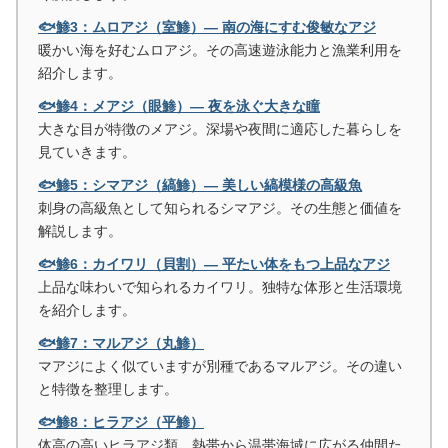
🐟鯵3：ムロアジ（室鯵）― 南の海にすむ俊敏なアジ
暖かい海を好むムロアジ。その高速遊泳能力と漁業利用を
紹介します。
🐟鯵4：メアジ（眼鯵）― 夜を泳ぐ大きな瞳
大きな目が特徴のメアジ。深場や夜間に適応した暮らしを
見ていきます。
🐟鯵5：シマアジ（縞鯵）― 美しい縞模様の高級魚
刺身の高級魚として知られるシマアジ。その生態と価値を
解説します。
🐟鯵6：カイワリ（貝割）― 平たい体をもつ上品なアジ
上品な味わいで知られるカイワリ。独特な体形と生活環境
を紹介します。
🐟鯵7：マルアジ（丸鯵）
マアジによく似ていますが別種であるマルアジ。その違い
と特徴を整理します。
🐟鯵8：ヒラアジ（平鯵）
体高の高いヒラアジ類。熱帯から温帯海域に広がる仲間た