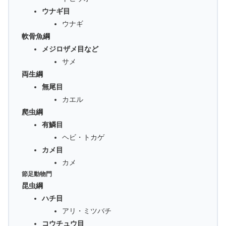
ウナギ目
ウナギ
軟骨魚綱
メジロザメ目など
サメ
両生綱
無尾目
カエル
爬虫綱
有鱗目
ヘビ・トカゲ
カメ目
カメ
節足動物門
昆虫綱
ハチ目
アリ・ミツバチ
コウチュウ目