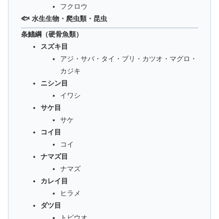
フクロウ
🐟 水生生物・爬虫類・昆虫
条鰭綱（硬骨魚類）
スズキ目
アジ・サバ・タイ・ブリ・カツオ・マグロ・
カジキ
ニシン目
イワシ
サケ目
サケ
コイ目
コイ
ナマズ目
ナマズ
カレイ目
ヒラメ
ダツ目
トビウオ