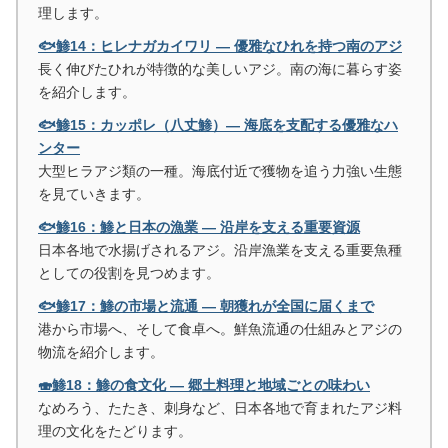
理します。
🐟鯵14：ヒレナガカイワリ ― 優雅なひれを持つ南のアジ
長く伸びたひれが特徴的な美しいアジ。南の海に暮らす姿
を紹介します。
🐟鯵15：カッポレ（八丈鯵）― 海底を支配する優雅なハ
ンター
大型ヒラアジ類の一種。海底付近で獲物を追う力強い生態
を見ていきます。
🐟鯵16：鯵と日本の漁業 ― 沿岸を支える重要資源
日本各地で水揚げされるアジ。沿岸漁業を支える重要魚種
としての役割を見つめます。
🐟鯵17：鯵の市場と流通 ― 朝獲れが全国に届くまで
港から市場へ、そして食卓へ。鮮魚流通の仕組みとアジの
物流を紹介します。
🍣鯵18：鯵の食文化 ― 郷土料理と地域ごとの味わい
なめろう、たたき、刺身など、日本各地で育まれたアジ料
理の文化をたどります。