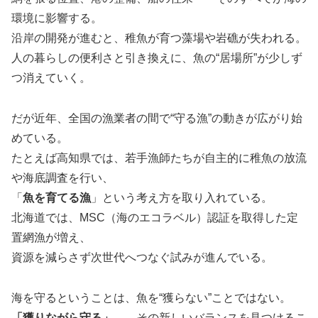
環境に影響する。
沿岸の開発が進むと、稚魚が育つ藻場や岩礁が失われる。
人の暮らしの便利さと引き換えに、魚の“居場所”が少しず
つ消えていく。
だが近年、全国の漁業者の間で“守る漁”の動きが広がり始
めている。
たとえば高知県では、若手漁師たちが自主的に稚魚の放流
や海底調査を行い、
「
魚を育てる漁
」という考え方を取り入れている。
北海道では、MSC（海のエコラベル）認証を取得した定
置網漁が増え、
資源を減らさず次世代へつなぐ試みが進んでいる。
海を守るということは、魚を“獲らない”ことではない。
「獲りながら守る」
――その新しいバランスを見つけるこ