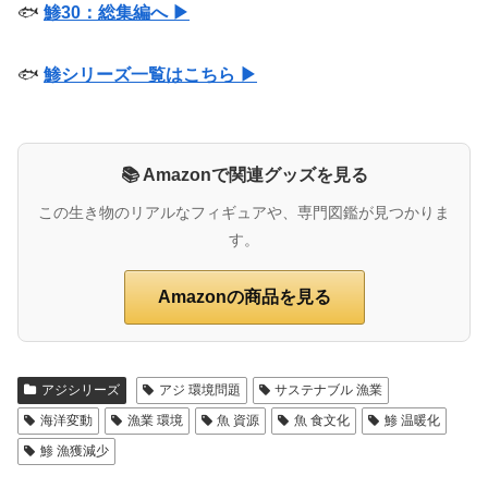
🐟
鯵30：総集編へ ▶
🐟
鯵シリーズ一覧はこちら ▶
📚 Amazonで関連グッズを見る
この生き物のリアルなフィギュアや、専門図鑑が見つかりま
す。
Amazonの商品を見る
アジシリーズ
アジ 環境問題
サステナブル 漁業
海洋変動
漁業 環境
魚 資源
魚 食文化
鯵 温暖化
鯵 漁獲減少