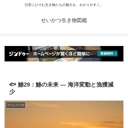
日常にひそむ生き物たちの魅力を、わかりやすく。
せいかつ生き物図鑑
🐟 鯵29：鯵の未来 ― 海洋変動と漁獲減
少
アジシリーズ