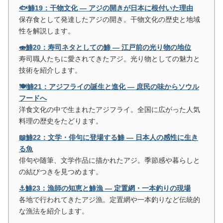
🐟鯵19：干物文化 ― アジの開きが日本に根付いた理由
保存食として発達したアジの開き。干物文化の歴史と地域
性を解説します。
🍣鯵20：寿司ネタとしての鯵 ― 江戸前の光り物の地位
寿司職人たちに愛されてきたアジ。光り物としての魅力と
技術を紹介します。
🍽️鯵21：アジフライの誕生と進化 ― 庶民の味からソウル
フードへ
洋食文化の中で生まれたアジフライ。全国に広がった人気
料理の歴史をたどります。
📖鯵22：文学・俳句に登場する鯵 ― 日本人の感性に生き
る魚
俳句や随筆、文学作品に描かれたアジ。季節感や暮らしと
の結びつきを見つめます。
⚓鯵23：漁師の知恵と鯵漁 ― 定置網・一本釣りの現場
各地で行われてきたアジ漁。定置網や一本釣りなど伝統的
な漁法を紹介します。