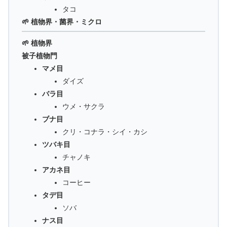
タコ
🌱 植物界・菌界・ミクロ
🌱 植物界
被子植物門
マメ目
ダイズ
バラ目
ウメ・サクラ
ブナ目
クリ・コナラ・シイ・カシ
ツバキ目
チャノキ
アカネ目
コーヒー
タデ目
ソバ
ナス目