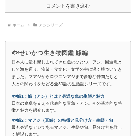
コメントを書き込む
ホーム
アジシリーズ
🐟せいかつ生き物図鑑 鯵編
日本人に最も親しまれてきた魚のひとつ、アジ。回遊魚と
して海を巡り、漁業・食文化・文学の中に深く根づいてき
ました。マアジからロウニンアジまで多彩な仲間たちと、
人との関わりをたどる全30話の生活誌シリーズです。
🐟鯵1：鯵（アジ）とは？身近な魚の生態と魅力
日本の食卓を支える代表的な青魚・アジ。その基本的な特
徴と魅力を紹介します。
🐟鯵2：マアジ（真鯵）の特徴と見分け方・生態・旬
最も身近なアジであるマアジ。生態や旬、見分け方を詳し
く解説します。