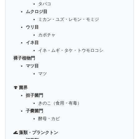
タバコ
ムクロジ目
ミカン・ユズ・レモン・モミジ
ウリ目
カボチャ
イネ目
イネ・ムギ・タケ・トウモロコシ
裸子植物門
マツ目
マツ
🍄 菌界
担子菌門
きのこ（食用・有毒）
子嚢菌門
酵母・カビ
🌊 藻類・プランクトン