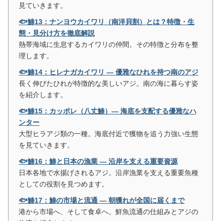
見ていきます。
🐟鯵13：ナンヨウカイワリ（南洋貝割）とは？特徴・生
態・見分け方を徹底解説
熱帯海域に生息するカイワリの仲間。その特徴と分布を整
理します。
🐟鯵14：ヒレナガカイワリ ― 優雅なひれを持つ南のアジ
長く伸びたひれが特徴的な美しいアジ。南の海に暮らす姿
を紹介します。
🐟鯵15：カッポレ（八丈鯵）― 海底を支配する優雅なハ
ンター
大型ヒラアジ類の一種。海底付近で獲物を追う力強い生態
を見ていきます。
🐟鯵16：鯵と日本の漁業 ― 沿岸を支える重要資源
日本各地で水揚げされるアジ。沿岸漁業を支える重要魚種
としての役割を見つめます。
🐟鯵17：鯵の市場と流通 ― 朝獲れが全国に届くまで
港から市場へ、そして食卓へ。鮮魚流通の仕組みとアジの