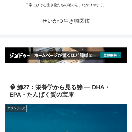
日常にひそむ生き物たちの魅力を、わかりやすく。
せいかつ生き物図鑑
🧠 鯵27：栄養学から見る鯵 ― DHA・
EPA・たんぱく質の宝庫
アジシリーズ