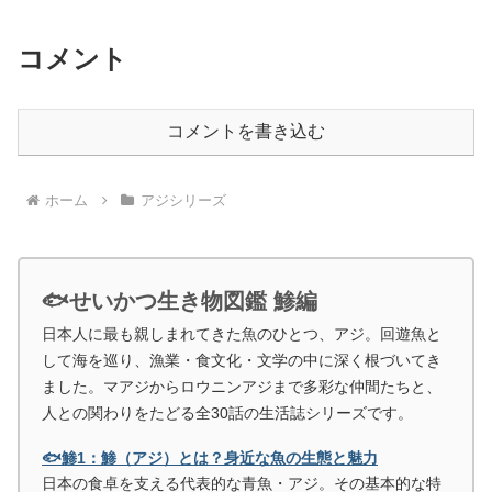
コメント
コメントを書き込む
ホーム
アジシリーズ
🐟せいかつ生き物図鑑 鯵編
日本人に最も親しまれてきた魚のひとつ、アジ。回遊魚と
して海を巡り、漁業・食文化・文学の中に深く根づいてき
ました。マアジからロウニンアジまで多彩な仲間たちと、
人との関わりをたどる全30話の生活誌シリーズです。
🐟鯵1：鯵（アジ）とは？身近な魚の生態と魅力
日本の食卓を支える代表的な青魚・アジ。その基本的な特