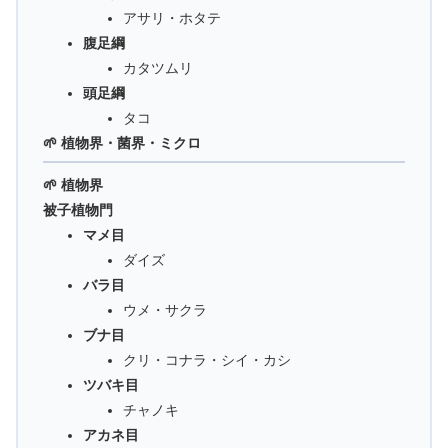
アサリ・ホタテ
腹足綱
カタツムリ
頭足綱
タコ
🌱 植物界・菌界・ミクロ
🌱 植物界
被子植物門
マメ目
ダイズ
バラ目
ウメ・サクラ
ブナ目
クリ・コナラ・シイ・カシ
ツバキ目
チャノキ
アカネ目