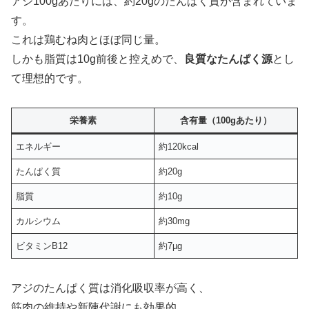
アジ100gあたりには、約20gのたんぱく質が含まれていま
す。
これは鶏むね肉とほぼ同じ量。
しかも脂質は10g前後と控えめで、
良質なたんぱく源
とし
て理想的です。
栄養素
含有量（100gあたり）
エネルギー
約120kcal
たんぱく質
約20g
脂質
約10g
カルシウム
約30mg
ビタミンB12
約7µg
アジのたんぱく質は消化吸収率が高く、
筋肉の維持や新陳代謝にも効果的。