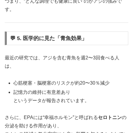
つまり、“どんな調理でも健康に良い”のがアジの強みで
す。
💬 5. 医学的に見た「青魚効果」
最近の研究では、アジを含む青魚を週2〜3回食べる人
は、
心筋梗塞・脳梗塞のリスクが約20〜30％減少
記憶力の維持に有意差あり
というデータが報告されています。
さらに、EPAには“幸福ホルモン”と呼ばれる
セロトニン
の
分泌を助ける作用があり、