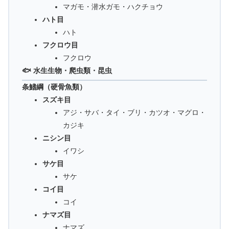
マガモ・潜水ガモ・ハクチョウ
ハト目
ハト
フクロウ目
フクロウ
🐟 水生生物・爬虫類・昆虫
条鰭綱（硬骨魚類）
スズキ目
アジ・サバ・タイ・ブリ・カツオ・マグロ・
カジキ
ニシン目
イワシ
サケ目
サケ
コイ目
コイ
ナマズ目
ナマズ