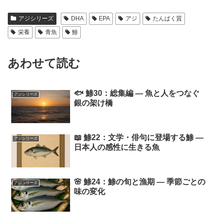
アジシリーズ
DHA
EPA
アジ
たんぱく質
栄養
青魚
鯵
あわせて読む
🐟 鯵30：総集編 ― 魚と人をつなぐ
アジシリーズ
銀の架け橋
📖 鯵22：文学・俳句に登場する鯵 ―
アジシリーズ
日本人の感性に生きる魚
🌸 鯵24：鯵の旬と漁期 ― 季節ごとの
アジシリーズ
味の変化