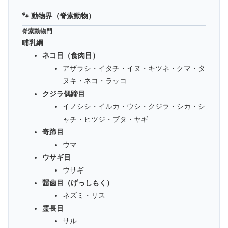
🐾 動物界（脊索動物）
脊索動物門
哺乳綱
ネコ目（食肉目）
アザラシ・イタチ・イヌ・キツネ・クマ・タ
ヌキ・ネコ・ラッコ
クジラ偶蹄目
イノシシ・イルカ・ウシ・クジラ・シカ・シ
ャチ・ヒツジ・ブタ・ヤギ
奇蹄目
ウマ
ウサギ目
ウサギ
齧歯目（げっしもく）
ネズミ・リス
霊長目
サル