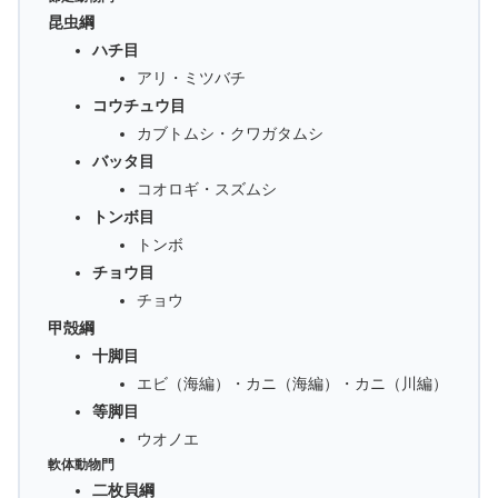
昆虫綱
ハチ目
アリ・ミツバチ
コウチュウ目
カブトムシ・クワガタムシ
バッタ目
コオロギ・スズムシ
トンボ目
トンボ
チョウ目
チョウ
甲殻綱
十脚目
エビ（海編）・カニ（海編）・カニ（川編）
等脚目
ウオノエ
軟体動物門
二枚貝綱