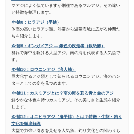
マアジによく似ていますが別種であるマルアジ。その違い
と特徴を整理します。
🐟鯵8：ヒラアジ（平鯵）
体高の高いヒラアジ類。熱帯から温帯海域に広がる仲間た
ちを紹介します。
🐟鯵9：ギンガメアジ ― 銀色の疾走者（銀紙鯵）
群れで海中を駆ける大型アジ。南の海を代表する人気魚で
す。
🐟鯵10：ロウニンアジ（浪人鯵）
巨大化するアジ類として知られるロウニンアジ。海のハン
ターとしての姿を見つめます。
🐟鯵11：カスミアジとは？南の海を彩る青と金のアジ
鮮やかな体色を持つカスミアジ。その美しさと生態を紹介
します。
🐟鯵12：オニヒラアジ（鬼平鯵）とは？特徴・生態・釣り
文化を徹底解説
大型で力強い引きを見せる人気魚。釣り文化との関わりも