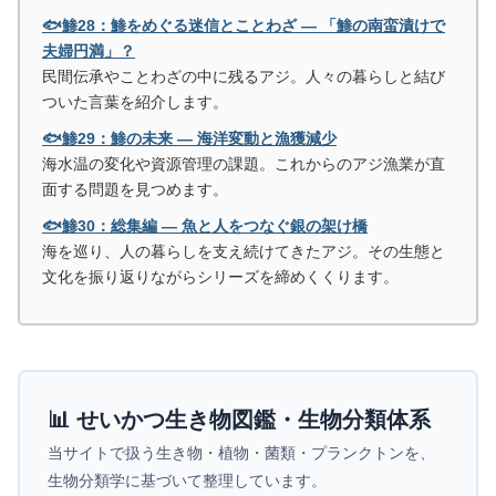
🐟鯵28：鯵をめぐる迷信とことわざ ― 「鯵の南蛮漬けで
夫婦円満」？
民間伝承やことわざの中に残るアジ。人々の暮らしと結び
ついた言葉を紹介します。
🐟鯵29：鯵の未来 ― 海洋変動と漁獲減少
海水温の変化や資源管理の課題。これからのアジ漁業が直
面する問題を見つめます。
🐟鯵30：総集編 ― 魚と人をつなぐ銀の架け橋
海を巡り、人の暮らしを支え続けてきたアジ。その生態と
文化を振り返りながらシリーズを締めくくります。
📊 せいかつ生き物図鑑・生物分類体系
当サイトで扱う生き物・植物・菌類・プランクトンを、
生物分類学に基づいて整理しています。