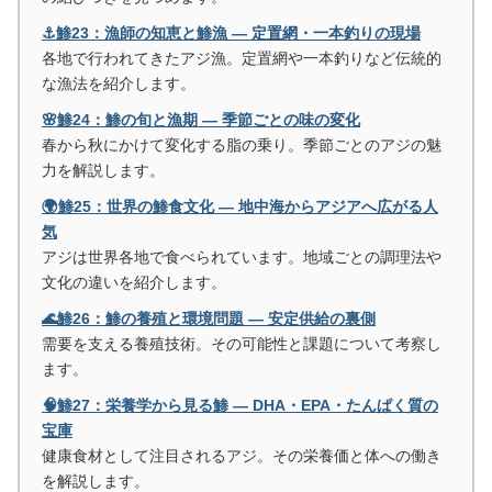
⚓鯵23：漁師の知恵と鯵漁 ― 定置網・一本釣りの現場
各地で行われてきたアジ漁。定置網や一本釣りなど伝統的
な漁法を紹介します。
🌸鯵24：鯵の旬と漁期 ― 季節ごとの味の変化
春から秋にかけて変化する脂の乗り。季節ごとのアジの魅
力を解説します。
🌍鯵25：世界の鯵食文化 ― 地中海からアジアへ広がる人
気
アジは世界各地で食べられています。地域ごとの調理法や
文化の違いを紹介します。
🌊鯵26：鯵の養殖と環境問題 ― 安定供給の裏側
需要を支える養殖技術。その可能性と課題について考察し
ます。
🧠鯵27：栄養学から見る鯵 ― DHA・EPA・たんぱく質の
宝庫
健康食材として注目されるアジ。その栄養価と体への働き
を解説します。