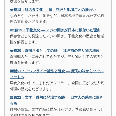
物流を紹介します。
🍣鯵18：鯵の食文化 ― 郷土料理と地域ごとの味わい
なめろう、たたき、刺身など、日本各地で育まれたアジ料
理の文化をたどります。
🐟鯵19：干物文化 ― アジの開きが日本に根付いた理由
保存食として発達したアジの開き。干物文化の歴史と地域
性を解説します。
🍣鯵20：寿司ネタとしての鯵 ― 江戸前の光り物の地位
寿司職人たちに愛されてきたアジ。光り物としての魅力と
技術を紹介します。
🍽️鯵21：アジフライの誕生と進化 ― 庶民の味からソウル
フードへ
洋食文化の中で生まれたアジフライ。全国に広がった人気
料理の歴史をたどります。
📖鯵22：文学・俳句に登場する鯵 ― 日本人の感性に生き
る魚
俳句や随筆、文学作品に描かれたアジ。季節感や暮らしと
の結びつきを見つめます。