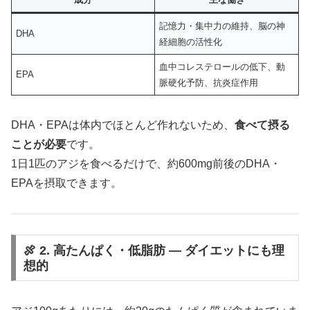
記憶力・集中力の維持、脳の神
DHA
経細胞の活性化
血中コレステロールの低下、動
EPA
脈硬化予防、抗炎症作用
DHA・EPAは体内でほとんど作れないため、
食べて摂る
ことが必要
です。
1日1匹のアジを食べるだけで、約600mg前後のDHA・
EPAを摂取できます。
🍖 2. 高たんぱく・低脂肪 ― ダイエットにも理
想的