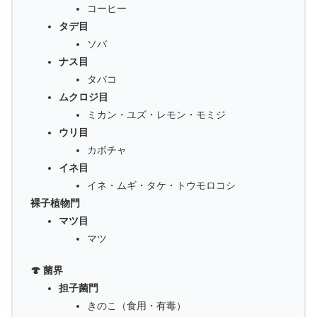
コーヒー
タデ目
ソバ
ナス目
タバコ
ムクロジ目
ミカン・ユズ・レモン・モミジ
ウリ目
カボチャ
イネ目
イネ・ムギ・タケ・トウモロコシ
裸子植物門
マツ目
マツ
🍄 菌界
担子菌門
きのこ（食用・有毒）