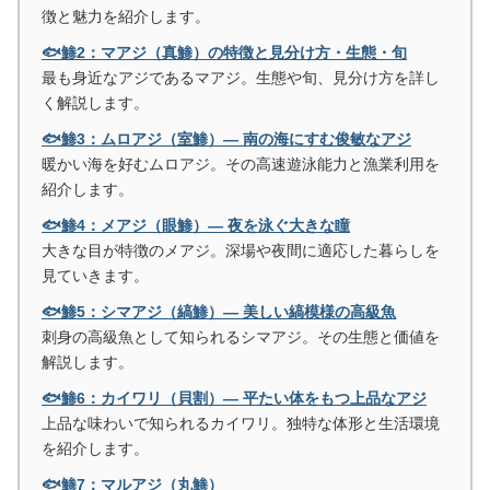
徴と魅力を紹介します。
🐟鯵2：マアジ（真鯵）の特徴と見分け方・生態・旬
最も身近なアジであるマアジ。生態や旬、見分け方を詳し
く解説します。
🐟鯵3：ムロアジ（室鯵）― 南の海にすむ俊敏なアジ
暖かい海を好むムロアジ。その高速遊泳能力と漁業利用を
紹介します。
🐟鯵4：メアジ（眼鯵）― 夜を泳ぐ大きな瞳
大きな目が特徴のメアジ。深場や夜間に適応した暮らしを
見ていきます。
🐟鯵5：シマアジ（縞鯵）― 美しい縞模様の高級魚
刺身の高級魚として知られるシマアジ。その生態と価値を
解説します。
🐟鯵6：カイワリ（貝割）― 平たい体をもつ上品なアジ
上品な味わいで知られるカイワリ。独特な体形と生活環境
を紹介します。
🐟鯵7：マルアジ（丸鯵）