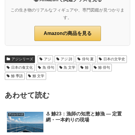
この生き物のリアルなフィギュアや、専門図鑑が見つかりま
す。
Amazonの商品を見る
アジシリーズ
アジ
アジ 詩
俳句 夏
日本の文学史
日本の食文化
魚 俳句
魚 文学
鯵
鯵 俳句
鯵 季語
鯵 文学
あわせて読む
⚓ 鯵23：漁師の知恵と鯵漁 ― 定置
アジシリーズ
網・一本釣りの現場