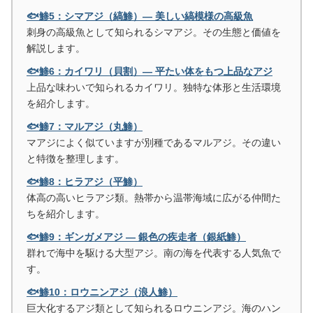
🐟鯵5：シマアジ（縞鯵）― 美しい縞模様の高級魚
刺身の高級魚として知られるシマアジ。その生態と価値を
解説します。
🐟鯵6：カイワリ（貝割）― 平たい体をもつ上品なアジ
上品な味わいで知られるカイワリ。独特な体形と生活環境
を紹介します。
🐟鯵7：マルアジ（丸鯵）
マアジによく似ていますが別種であるマルアジ。その違い
と特徴を整理します。
🐟鯵8：ヒラアジ（平鯵）
体高の高いヒラアジ類。熱帯から温帯海域に広がる仲間た
ちを紹介します。
🐟鯵9：ギンガメアジ ― 銀色の疾走者（銀紙鯵）
群れで海中を駆ける大型アジ。南の海を代表する人気魚で
す。
🐟鯵10：ロウニンアジ（浪人鯵）
巨大化するアジ類として知られるロウニンアジ。海のハン