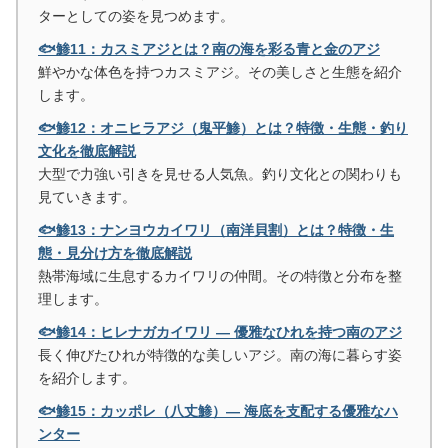
ターとしての姿を見つめます。
🐟鯵11：カスミアジとは？南の海を彩る青と金のアジ
鮮やかな体色を持つカスミアジ。その美しさと生態を紹介
します。
🐟鯵12：オニヒラアジ（鬼平鯵）とは？特徴・生態・釣り
文化を徹底解説
大型で力強い引きを見せる人気魚。釣り文化との関わりも
見ていきます。
🐟鯵13：ナンヨウカイワリ（南洋貝割）とは？特徴・生
態・見分け方を徹底解説
熱帯海域に生息するカイワリの仲間。その特徴と分布を整
理します。
🐟鯵14：ヒレナガカイワリ ― 優雅なひれを持つ南のアジ
長く伸びたひれが特徴的な美しいアジ。南の海に暮らす姿
を紹介します。
🐟鯵15：カッポレ（八丈鯵）― 海底を支配する優雅なハ
ンター