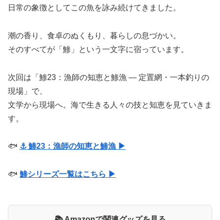
日常の象徴としてこの魚を詠み続けてきました。
潮の香り、食卓のぬくもり、暮らしの息づかい。
そのすべてが「鯵」という一文字に宿っています。
次回は「鯵23：漁師の知恵と鯵漁 ― 定置網・一本釣りの
現場」で、
文学から現場へ。海で生きる人々の技と知恵を見ていきま
す。
🐟
⚓ 鯵23：漁師の知恵と鯵漁 ▶
🐟
鯵シリーズ一覧はこちら ▶
📚 Amazonで関連グッズを見る