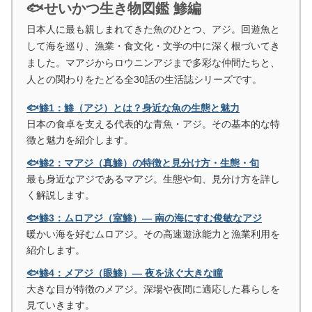
🐟せいかつ生き物図鑑 鯵編
日本人に最も親しまれてきた魚のひとつ、アジ。回遊魚と
して海を巡り、漁業・食文化・文学の中に深く根づいてき
ました。マアジからロウニンアジまで多彩な仲間たちと、
人との関わりをたどる全30話の生活誌シリーズです。
🐟鯵1：鯵（アジ）とは？身近な魚の生態と魅力
日本の食卓を支える代表的な青魚・アジ。その基本的な特
徴と魅力を紹介します。
🐟鯵2：マアジ（真鯵）の特徴と見分け方・生態・旬
最も身近なアジであるマアジ。生態や旬、見分け方を詳し
く解説します。
🐟鯵3：ムロアジ（室鯵）― 南の海にすむ俊敏なアジ
暖かい海を好むムロアジ。その高速遊泳能力と漁業利用を
紹介します。
🐟鯵4：メアジ（眼鯵）― 夜を泳ぐ大きな瞳
大きな目が特徴のメアジ。深場や夜間に適応した暮らしを
見ていきます。