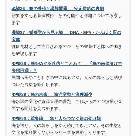
🌊鯵26：鯵の養殖と環境問題 ― 安定供給の裏側
需要を支える養殖技術。その可能性と課題について考察し
ます。
🧠鯵27：栄養学から見る鯵 ― DHA・EPA・たんぱく質の
宝庫
健康食材として注目されるアジ。その栄養価と体への働き
を解説します。
🐟鯵28：鯵をめぐる迷信とことわざ ― 「鯵の南蛮漬けで
夫婦円満」？
民間伝承やことわざの中に残るアジ。人々の暮らしと結び
ついた言葉を紹介します。
🐟鯵29：鯵の未来 ― 海洋変動と漁獲減少
海水温の変化や資源管理の課題。これからのアジ漁業が直
面する問題を見つめます。
🐟鯵30：総集編 ― 魚と人をつなぐ銀の架け橋
海を巡り、人の暮らしを支え続けてきたアジ。その生態と
文化を振り返りながらシリーズを締めくくります。