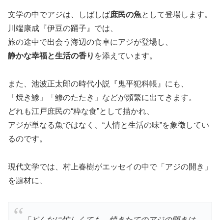
文学の中でアジは、しばしば
庶民の魚
として登場します。
川端康成『伊豆の踊子』では、
旅の途中で出会う海辺の食卓にアジが登場し、
静かな幸福と生活の香り
を添えています。
また、池波正太郎の時代小説『鬼平犯科帳』にも、
「焼き鯵」「鯵のたたき」などが頻繁に出てきます。
どれも江戸庶民の“粋な食”として描かれ、
アジが単なる魚ではなく、“人情と生活の味”を象徴してい
るのです。
現代文学では、村上春樹がエッセイの中で「アジの開き」
を題材に、
「どんなに忙しくても、焼きたてのアジの開きは