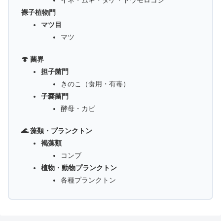
イネ・ムギ・タケ・トウモロコシ
裸子植物門
マツ目
マツ
🍄 菌界
担子菌門
きのこ（食用・有毒）
子嚢菌門
酵母・カビ
🌊 藻類・プランクトン
褐藻類
コンブ
植物・動物プランクトン
各種プランクトン