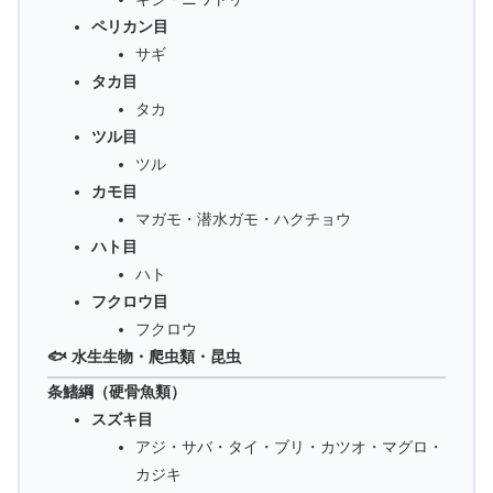
ペリカン目
サギ
タカ目
タカ
ツル目
ツル
カモ目
マガモ・潜水ガモ・ハクチョウ
ハト目
ハト
フクロウ目
フクロウ
🐟 水生生物・爬虫類・昆虫
条鰭綱（硬骨魚類）
スズキ目
アジ・サバ・タイ・ブリ・カツオ・マグロ・
カジキ