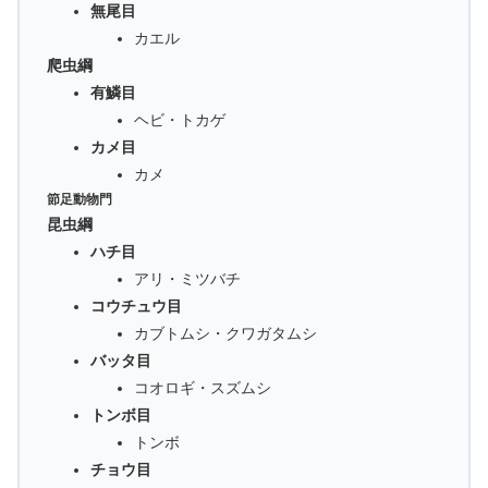
無尾目
カエル
爬虫綱
有鱗目
ヘビ・トカゲ
カメ目
カメ
節足動物門
昆虫綱
ハチ目
アリ・ミツバチ
コウチュウ目
カブトムシ・クワガタムシ
バッタ目
コオロギ・スズムシ
トンボ目
トンボ
チョウ目