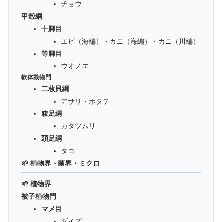
チョウ
甲殻綱
十脚目
エビ（海編）・カニ（海編）・カニ（川編）
等脚目
ウオノエ
軟体動物門
二枚貝綱
アサリ・ホタテ
腹足綱
カタツムリ
頭足綱
タコ
🌱 植物界・菌界・ミクロ
🌱 植物界
被子植物門
マメ目
ダイズ