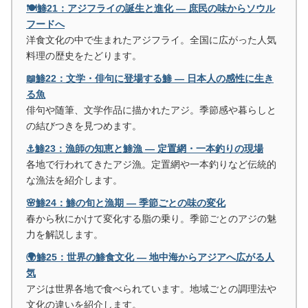
🍽️鯵21：アジフライの誕生と進化 ― 庶民の味からソウル
フードへ
洋食文化の中で生まれたアジフライ。全国に広がった人気
料理の歴史をたどります。
📖鯵22：文学・俳句に登場する鯵 ― 日本人の感性に生き
る魚
俳句や随筆、文学作品に描かれたアジ。季節感や暮らしと
の結びつきを見つめます。
⚓鯵23：漁師の知恵と鯵漁 ― 定置網・一本釣りの現場
各地で行われてきたアジ漁。定置網や一本釣りなど伝統的
な漁法を紹介します。
🌸鯵24：鯵の旬と漁期 ― 季節ごとの味の変化
春から秋にかけて変化する脂の乗り。季節ごとのアジの魅
力を解説します。
🌍鯵25：世界の鯵食文化 ― 地中海からアジアへ広がる人
気
アジは世界各地で食べられています。地域ごとの調理法や
文化の違いを紹介します。