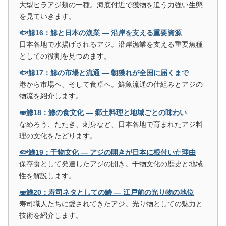
大型ヒラアジ類の一種。海底付近で獲物を追う力強い生態
を見ていきます。
🐟鯵16：鯵と日本の漁業 ― 沿岸を支える重要資源
日本各地で水揚げされるアジ。沿岸漁業を支える重要魚種
としての役割を見つめます。
🐟鯵17：鯵の市場と流通 ― 朝獲れが全国に届くまで
港から市場へ、そして食卓へ。鮮魚流通の仕組みとアジの
物流を紹介します。
🍣鯵18：鯵の食文化 ― 郷土料理と地域ごとの味わい
なめろう、たたき、刺身など、日本各地で育まれたアジ料
理の文化をたどります。
🐟鯵19：干物文化 ― アジの開きが日本に根付いた理由
保存食として発達したアジの開き。干物文化の歴史と地域
性を解説します。
🍣鯵20：寿司ネタとしての鯵 ― 江戸前の光り物の地位
寿司職人たちに愛されてきたアジ。光り物としての魅力と
技術を紹介します。