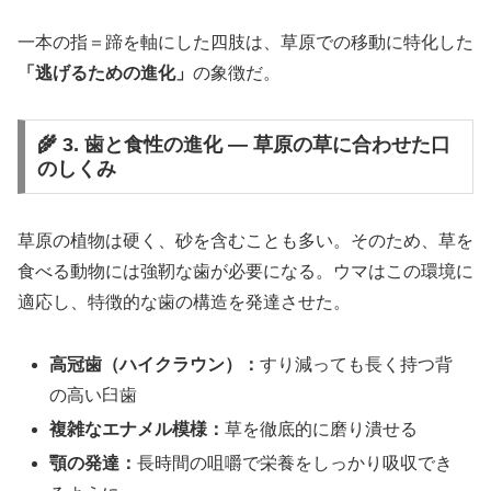
一本の指＝蹄を軸にした四肢は、草原での移動に特化した
「逃げるための進化」
の象徴だ。
🌾 3. 歯と食性の進化 ― 草原の草に合わせた口
のしくみ
草原の植物は硬く、砂を含むことも多い。そのため、草を
食べる動物には強靭な歯が必要になる。ウマはこの環境に
適応し、特徴的な歯の構造を発達させた。
高冠歯（ハイクラウン）：
すり減っても長く持つ背
の高い臼歯
複雑なエナメル模様：
草を徹底的に磨り潰せる
顎の発達：
長時間の咀嚼で栄養をしっかり吸収でき