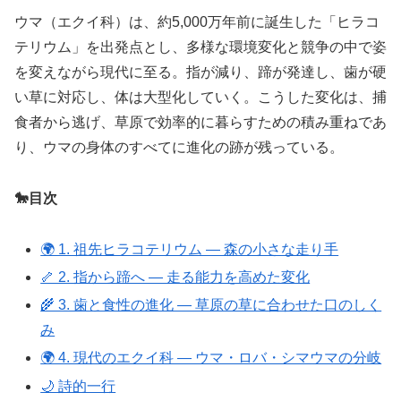
ウマ（エクイ科）は、約5,000万年前に誕生した「ヒラコ
テリウム」を出発点とし、多様な環境変化と競争の中で姿
を変えながら現代に至る。指が減り、蹄が発達し、歯が硬
い草に対応し、体は大型化していく。こうした変化は、捕
食者から逃げ、草原で効率的に暮らすための積み重ねであ
り、ウマの身体のすべてに進化の跡が残っている。
🐎目次
🌍 1. 祖先ヒラコテリウム ― 森の小さな走り手
🦴 2. 指から蹄へ ― 走る能力を高めた変化
🌾 3. 歯と食性の進化 ― 草原の草に合わせた口のしく
み
🌍 4. 現代のエクイ科 ― ウマ・ロバ・シマウマの分岐
🌙 詩的一行