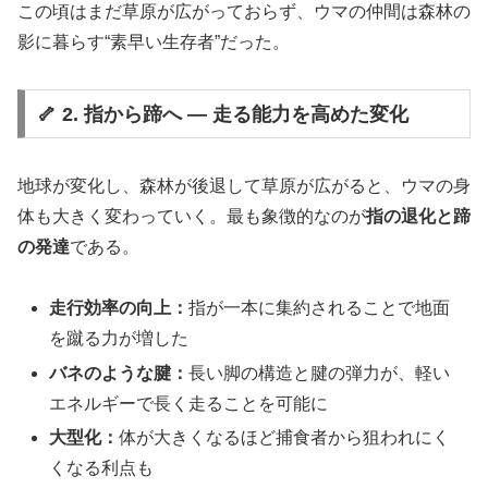
この頃はまだ草原が広がっておらず、ウマの仲間は森林の
影に暮らす“素早い生存者”だった。
🦴 2. 指から蹄へ ― 走る能力を高めた変化
地球が変化し、森林が後退して草原が広がると、ウマの身
体も大きく変わっていく。最も象徴的なのが
指の退化と蹄
の発達
である。
走行効率の向上：
指が一本に集約されることで地面
を蹴る力が増した
バネのような腱：
長い脚の構造と腱の弾力が、軽い
エネルギーで長く走ることを可能に
大型化：
体が大きくなるほど捕食者から狙われにく
くなる利点も