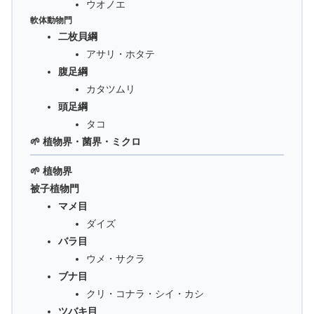
ウオノエ
軟体動物門
二枚貝綱
アサリ・ホタテ
腹足綱
カタツムリ
頭足綱
タコ
🌱 植物界・菌界・ミクロ
🌱 植物界
被子植物門
マメ目
ダイズ
バラ目
ウメ・サクラ
ブナ目
クリ・コナラ・シイ・カシ
ツバキ目