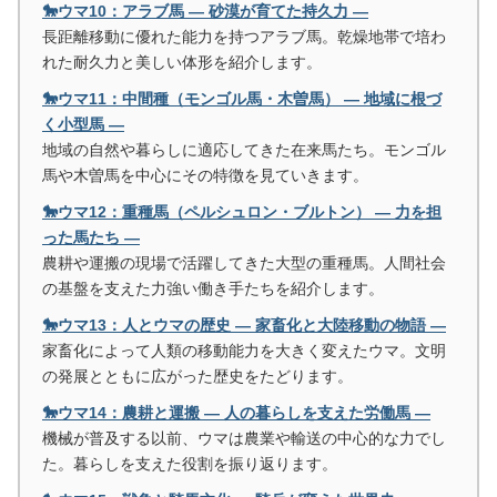
🐎ウマ10：アラブ馬 ― 砂漠が育てた持久力 ―
長距離移動に優れた能力を持つアラブ馬。乾燥地帯で培わ
れた耐久力と美しい体形を紹介します。
🐎ウマ11：中間種（モンゴル馬・木曽馬） ― 地域に根づ
く小型馬 ―
地域の自然や暮らしに適応してきた在来馬たち。モンゴル
馬や木曽馬を中心にその特徴を見ていきます。
🐎ウマ12：重種馬（ペルシュロン・ブルトン） ― 力を担
った馬たち ―
農耕や運搬の現場で活躍してきた大型の重種馬。人間社会
の基盤を支えた力強い働き手たちを紹介します。
🐎ウマ13：人とウマの歴史 ― 家畜化と大陸移動の物語 ―
家畜化によって人類の移動能力を大きく変えたウマ。文明
の発展とともに広がった歴史をたどります。
🐎ウマ14：農耕と運搬 ― 人の暮らしを支えた労働馬 ―
機械が普及する以前、ウマは農業や輸送の中心的な力でし
た。暮らしを支えた役割を振り返ります。