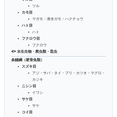
ツル
カモ目
マガモ・潜水ガモ・ハクチョウ
ハト目
ハト
フクロウ目
フクロウ
🐟 水生生物・爬虫類・昆虫
条鰭綱（硬骨魚類）
スズキ目
アジ・サバ・タイ・ブリ・カツオ・マグロ・
カジキ
ニシン目
イワシ
サケ目
サケ
コイ目