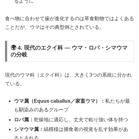
るように
食べ物に合わせて歯が進化するのは草食動物ではよくある
ことだが、ウマはその典型例とされている。
🌍 4. 現代のエクイ科 ― ウマ・ロバ・シマウマ
の分岐
現代のウマ科（エクイ科）は、大きく3つの系統に分かれ
ている。
ウマ属（Equus caballus／家畜ウマ）：
私たちが最
も馴染みのあるグループ
ロバ属：
乾燥地に適応し、丈夫で粘り強い体を持つ
シマウマ属：
縞模様は捕食者の視覚を乱す効果があ
るとされる