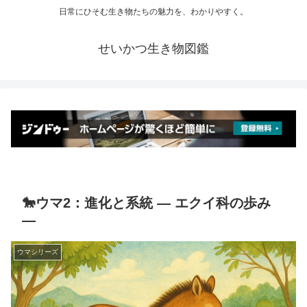
日常にひそむ生き物たちの魅力を、わかりやすく。
せいかつ生き物図鑑
🐎ウマ2：進化と系統 ― エクイ科の歩み
―
ウマシリーズ