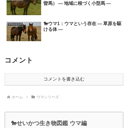
曽馬） ― 地域に根づく小型馬 ―
🐎ウマ1：ウマという存在 ― 草原を駆
ウマシリーズ
ける体 ―
コメント
コメントを書き込む
ホーム
ウマシリーズ
🐎せいかつ生き物図鑑 ウマ編