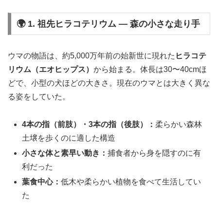
🌍 1. 祖先ヒラコテリウム ― 森の小さな走り手
ウマの物語は、約5,000万年前の始新世に現れた
ヒラコテ
リウム（エオヒップス）
から始まる。体長は30〜40cmほ
どで、小型の犬ほどの大きさ。現在のウマとは大きく異な
る姿をしていた。
4本の指（前肢）・3本の指（後肢）：
柔らかい森林
土壌を歩くのに適した構造
小さな体と素早い動き：
捕食者から身を隠すのに有
利だった
葉食中心：
低木や柔らかい植物を食べて生活してい
た