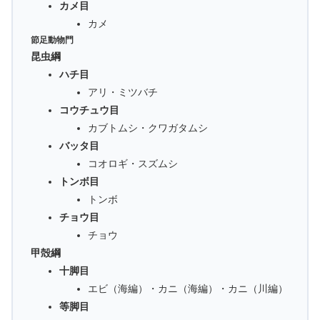
カメ目
カメ
節足動物門
昆虫綱
ハチ目
アリ・ミツバチ
コウチュウ目
カブトムシ・クワガタムシ
バッタ目
コオロギ・スズムシ
トンボ目
トンボ
チョウ目
チョウ
甲殻綱
十脚目
エビ（海編）・カニ（海編）・カニ（川編）
等脚目