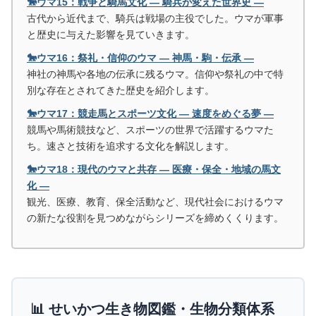
🐎ウマ15：戦争と騎馬文化 ― 騎兵が変えた世界史 ―
古代から近代まで、騎兵は戦場の主役でした。ウマが軍事
と歴史に与えた影響を見ていきます。
🐎ウマ16：祭礼・信仰のウマ ― 神馬・駒・伝承 ―
神社の神馬や各地の伝承に残るウマ。信仰や祭礼の中で特
別な存在とされてきた歴史を紹介します。
🐎ウマ17：競走馬とスポーツ文化 ― 速度をめぐる夢 ―
競馬や馬術競技など、スポーツの世界で活躍するウマた
ち。速さと技術を追求する文化を解説します。
🐎ウマ18：現代のウマと共存 ― 医療・保全・地域の馬文
化 ―
観光、医療、教育、保全活動など、現代社会におけるウマ
の新たな役割を見つめながらシリーズを締めくくります。
📊 せいかつ生き物図鑑・生物分類体系