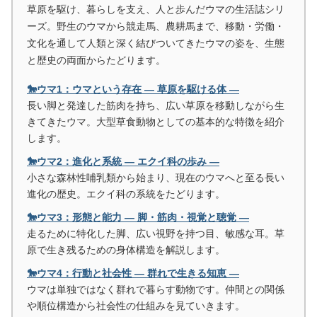
草原を駆け、暮らしを支え、人と歩んだウマの生活誌シリ
ーズ。野生のウマから競走馬、農耕馬まで、移動・労働・
文化を通して人類と深く結びついてきたウマの姿を、生態
と歴史の両面からたどります。
🐎ウマ1：ウマという存在 ― 草原を駆ける体 ―
長い脚と発達した筋肉を持ち、広い草原を移動しながら生
きてきたウマ。大型草食動物としての基本的な特徴を紹介
します。
🐎ウマ2：進化と系統 ― エクイ科の歩み ―
小さな森林性哺乳類から始まり、現在のウマへと至る長い
進化の歴史。エクイ科の系統をたどります。
🐎ウマ3：形態と能力 ― 脚・筋肉・視覚と聴覚 ―
走るために特化した脚、広い視野を持つ目、敏感な耳。草
原で生き残るための身体構造を解説します。
🐎ウマ4：行動と社会性 ― 群れで生きる知恵 ―
ウマは単独ではなく群れで暮らす動物です。仲間との関係
や順位構造から社会性の仕組みを見ていきます。