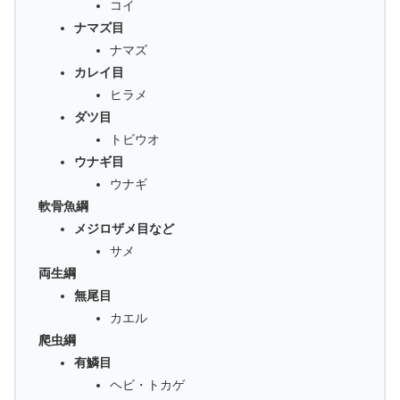
コイ
ナマズ目
ナマズ
カレイ目
ヒラメ
ダツ目
トビウオ
ウナギ目
ウナギ
軟骨魚綱
メジロザメ目など
サメ
両生綱
無尾目
カエル
爬虫綱
有鱗目
ヘビ・トカゲ