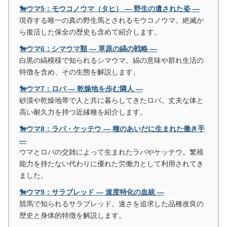
🐎ウマ5：モウコノウマ（タヒ） ― 野生の遺された姿 ―
現存する唯一の真の野生馬とされるモウコノウマ。絶滅か
ら復活した保全の歴史も含めて紹介します。
🐎ウマ6：シマウマ類 ― 草原の縞の戦略 ―
白黒の縞模様で知られるシマウマ。縞の意味や群れ生活の
特徴を含め、その生態を解説します。
🐎ウマ7：ロバ ― 乾燥地を歩む隣人 ―
砂漠や乾燥地帯で人と共に暮らしてきたロバ。丈夫な体と
高い耐久力を持つ近縁種を紹介します。
🐎ウマ8：ラバ・ケッテウ ― 種のあいだに生まれた働き手
―
ウマとロバの交雑によって生まれたラバやケッテウ。繁殖
能力を持たない代わりに優れた労働力として利用されてき
ました。
🐎ウマ9：サラブレッド ― 速度特化の血統 ―
競馬で知られるサラブレッド。速さを追求した品種改良の
歴史と身体的特徴を解説します。