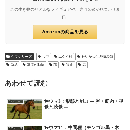
この生き物のリアルなフィギュアや、専門図鑑が見つかりま
す。
Amazonの商品を見る
ウマシリーズ
ウマ
エクイ科
せいかつ生き物図鑑
系統
草原の動物
蹄
進化
馬
あわせて読む
🐎ウマ3：形態と能力 ― 脚・筋肉・視
ウマシリーズ
覚と聴覚 ―
🐎ウマ11：中間種（モンゴル馬・木
ウマシリーズ