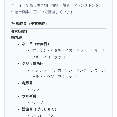
当サイトで扱う生き物・植物・菌類・プランクトンを、
生物分類学に基づいて整理しています。
🐾 動物界（脊索動物）
脊索動物門
哺乳綱
ネコ目（食肉目）
アザラシ・イタチ・イヌ・キツネ・クマ・タ
ヌキ・ネコ・ラッコ
クジラ偶蹄目
イノシシ・イルカ・ウシ・クジラ・シカ・シ
ャチ・ヒツジ・ブタ・ヤギ
奇蹄目
ウマ
ウサギ目
ウサギ
齧歯目（げっしもく）
ネズミ・リス