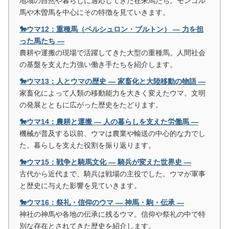
地域の自然や暮らしに適応してきた在来馬たち。モンゴル
馬や木曽馬を中心にその特徴を見ていきます。
🐎ウマ12：重種馬（ペルシュロン・ブルトン） ― 力を担
った馬たち ―
農耕や運搬の現場で活躍してきた大型の重種馬。人間社会
の基盤を支えた力強い働き手たちを紹介します。
🐎ウマ13：人とウマの歴史 ― 家畜化と大陸移動の物語 ―
家畜化によって人類の移動能力を大きく変えたウマ。文明
の発展とともに広がった歴史をたどります。
🐎ウマ14：農耕と運搬 ― 人の暮らしを支えた労働馬 ―
機械が普及する以前、ウマは農業や輸送の中心的な力でし
た。暮らしを支えた役割を振り返ります。
🐎ウマ15：戦争と騎馬文化 ― 騎兵が変えた世界史 ―
古代から近代まで、騎兵は戦場の主役でした。ウマが軍事
と歴史に与えた影響を見ていきます。
🐎ウマ16：祭礼・信仰のウマ ― 神馬・駒・伝承 ―
神社の神馬や各地の伝承に残るウマ。信仰や祭礼の中で特
別な存在とされてきた歴史を紹介します。