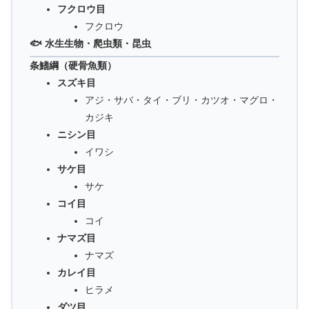
フクロウ目
フクロウ
🐟 水生生物・爬虫類・昆虫
条鰭綱（硬骨魚類）
スズキ目
アジ・サバ・タイ・ブリ・カツオ・マグロ・
カジキ
ニシン目
イワシ
サケ目
サケ
コイ目
コイ
ナマズ目
ナマズ
カレイ目
ヒラメ
ダツ目