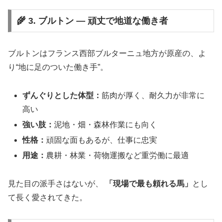
🌾 3. ブルトン ― 頑丈で地道な働き者
ブルトンはフランス西部ブルターニュ地方が原産の、よ
り“地に足のついた働き手”。
ずんぐりとした体型：
筋肉が厚く、耐久力が非常に
高い
強い肢：
泥地・畑・森林作業にも向く
性格：
頑固な面もあるが、仕事に忠実
用途：
農耕・林業・荷物運搬など重労働に最適
見た目の派手さはないが、
「現場で最も頼れる馬」
とし
て長く愛されてきた。