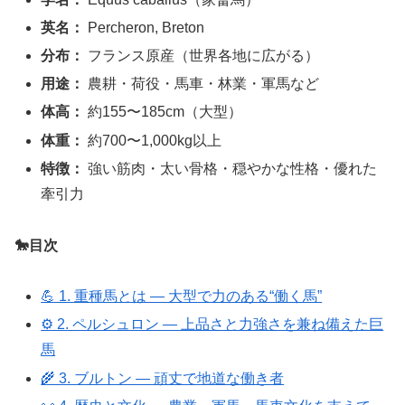
英名：
Percheron, Breton
分布：
フランス原産（世界各地に広がる）
用途：
農耕・荷役・馬車・林業・軍馬など
体高：
約155〜185cm（大型）
体重：
約700〜1,000kg以上
特徴：
強い筋肉・太い骨格・穏やかな性格・優れた
牽引力
🐎目次
💪 1. 重種馬とは ― 大型で力のある“働く馬”
⚙️ 2. ペルシュロン ― 上品さと力強さを兼ね備えた巨
馬
🌾 3. ブルトン ― 頑丈で地道な働き者