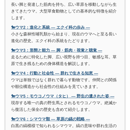
長い脚と発達した筋肉を持ち、広い草原を移動しながら生
きてきたウマ。大型草食動物としての基本的な特徴を紹介
します。
🐎ウマ2：進化と系統 ― エクイ科の歩み ―
小さな森林性哺乳類から始まり、現在のウマへと至る長い
進化の歴史。エクイ科の系統をたどります。
🐎ウマ3：形態と能力 ― 脚・筋肉・視覚と聴覚 ―
走るために特化した脚、広い視野を持つ目、敏感な耳。草
原で生き残るための身体構造を解説します。
🐎ウマ4：行動と社会性 ― 群れで生きる知恵 ―
ウマは単独ではなく群れで暮らす動物です。仲間との関係
や順位構造から社会性の仕組みを見ていきます。
🐎ウマ5：モウコノウマ（タヒ） ― 野生の遺された姿 ―
現存する唯一の真の野生馬とされるモウコノウマ。絶滅か
ら復活した保全の歴史も含めて紹介します。
🐎ウマ6：シマウマ類 ― 草原の縞の戦略 ―
白黒の縞模様で知られるシマウマ。縞の意味や群れ生活の