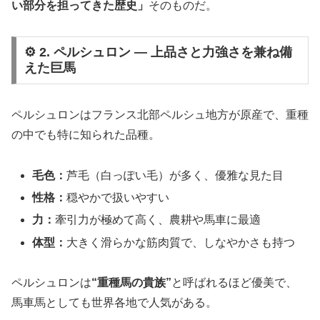
い部分を担ってきた歴史」
そのものだ。
⚙️ 2. ペルシュロン ― 上品さと力強さを兼ね備
えた巨馬
ペルシュロンはフランス北部ペルシュ地方が原産で、重種
の中でも特に知られた品種。
毛色：
芦毛（白っぽい毛）が多く、優雅な見た目
性格：
穏やかで扱いやすい
力：
牽引力が極めて高く、農耕や馬車に最適
体型：
大きく滑らかな筋肉質で、しなやかさも持つ
ペルシュロンは
“重種馬の貴族”
と呼ばれるほど優美で、
馬車馬としても世界各地で人気がある。