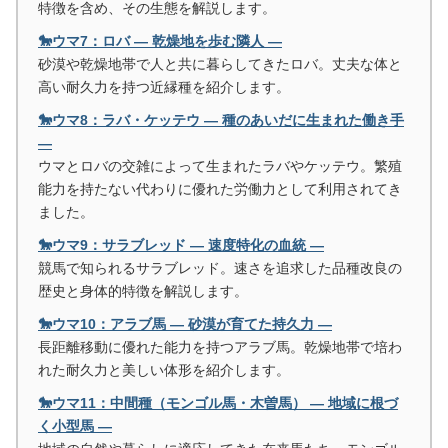
特徴を含め、その生態を解説します。
🐎ウマ7：ロバ ― 乾燥地を歩む隣人 ―
砂漠や乾燥地帯で人と共に暮らしてきたロバ。丈夫な体と
高い耐久力を持つ近縁種を紹介します。
🐎ウマ8：ラバ・ケッテウ ― 種のあいだに生まれた働き手
―
ウマとロバの交雑によって生まれたラバやケッテウ。繁殖
能力を持たない代わりに優れた労働力として利用されてき
ました。
🐎ウマ9：サラブレッド ― 速度特化の血統 ―
競馬で知られるサラブレッド。速さを追求した品種改良の
歴史と身体的特徴を解説します。
🐎ウマ10：アラブ馬 ― 砂漠が育てた持久力 ―
長距離移動に優れた能力を持つアラブ馬。乾燥地帯で培わ
れた耐久力と美しい体形を紹介します。
🐎ウマ11：中間種（モンゴル馬・木曽馬） ― 地域に根づ
く小型馬 ―