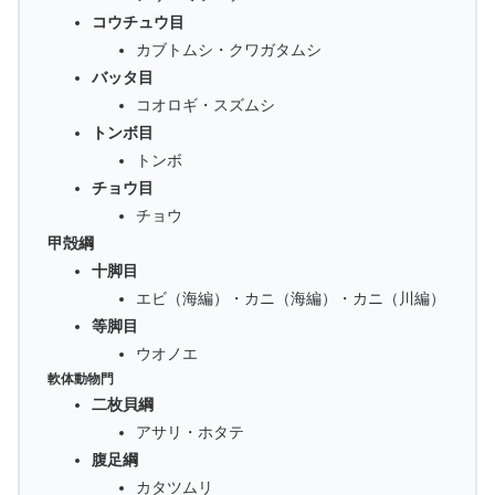
コウチュウ目
カブトムシ・クワガタムシ
バッタ目
コオロギ・スズムシ
トンボ目
トンボ
チョウ目
チョウ
甲殻綱
十脚目
エビ（海編）・カニ（海編）・カニ（川編）
等脚目
ウオノエ
軟体動物門
二枚貝綱
アサリ・ホタテ
腹足綱
カタツムリ