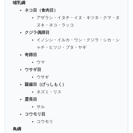
哺乳綱
ネコ目（食肉目）
アザラシ・イタチ・イヌ・キツネ・クマ・タ
ヌキ・ネコ・ラッコ
クジラ偶蹄目
イノシシ・イルカ・ウシ・クジラ・シカ・シ
ャチ・ヒツジ・ブタ・ヤギ
奇蹄目
ウマ
ウサギ目
ウサギ
齧歯目（げっしもく）
ネズミ・リス
霊長目
サル
コウモリ目
コウモリ
鳥綱