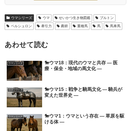
ウマシリーズ
ウマ
せいかつ生き物図鑑
ブルトン
ペルシュロン
牽引力
農耕
重種馬
馬
馬車馬
あわせて読む
🐎ウマ18：現代のウマと共存 ― 医
ウマシリーズ
療・保全・地域の馬文化 ―
🐎ウマ15：戦争と騎馬文化 ― 騎兵が
ウマシリーズ
変えた世界史 ―
🐎ウマ1：ウマという存在 ― 草原を駆
ウマシリーズ
ける体 ―