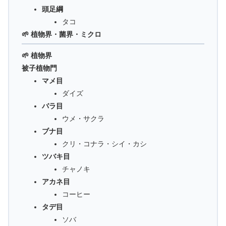
頭足綱
タコ
🌱 植物界・菌界・ミクロ
🌱 植物界
被子植物門
マメ目
ダイズ
バラ目
ウメ・サクラ
ブナ目
クリ・コナラ・シイ・カシ
ツバキ目
チャノキ
アカネ目
コーヒー
タデ目
ソバ