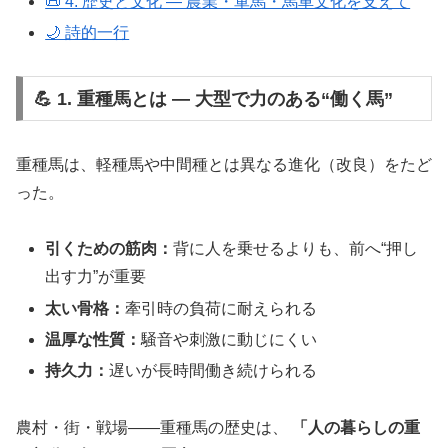
📜 4. 歴史と文化 ― 農業・軍馬・馬車文化を支えて
🌙 詩的一行
💪 1. 重種馬とは ― 大型で力のある“働く馬”
重種馬は、軽種馬や中間種とは異なる進化（改良）をたど
った。
引くための筋肉：
背に人を乗せるよりも、前へ“押し
出す力”が重要
太い骨格：
牽引時の負荷に耐えられる
温厚な性質：
騒音や刺激に動じにくい
持久力：
遅いが長時間働き続けられる
農村・街・戦場――重種馬の歴史は、
「人の暮らしの重