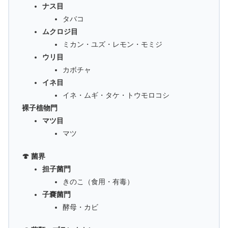
ナス目
タバコ
ムクロジ目
ミカン・ユズ・レモン・モミジ
ウリ目
カボチャ
イネ目
イネ・ムギ・タケ・トウモロコシ
裸子植物門
マツ目
マツ
🍄 菌界
担子菌門
きのこ（食用・有毒）
子嚢菌門
酵母・カビ