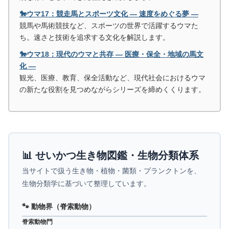
🐎ウマ17：競走馬とスポーツ文化 ― 速度をめぐる夢 ―
競馬や馬術競技など、スポーツの世界で活躍するウマた
ち。速さと技術を追求する文化を解説します。
🐎ウマ18：現代のウマと共存 ― 医療・保全・地域の馬文
化 ―
観光、医療、教育、保全活動など、現代社会におけるウマ
の新たな役割を見つめながらシリーズを締めくくります。
📊 せいかつ生き物図鑑・生物分類体系
当サイトで扱う生き物・植物・菌類・プランクトンを、
生物分類学に基づいて整理しています。
🐾 動物界（脊索動物）
脊索動物門