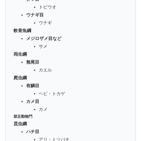
トビウオ
ウナギ目
ウナギ
軟骨魚綱
メジロザメ目など
サメ
両生綱
無尾目
カエル
爬虫綱
有鱗目
ヘビ・トカゲ
カメ目
カメ
節足動物門
昆虫綱
ハチ目
アリ・ミツバチ