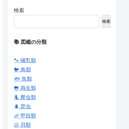
検索
検索
📚 図鑑の分類
🐾 哺乳類
🐦 鳥類
🐟 魚類
🐸 両生類
🦎 爬虫類
🪲 昆虫
🦐 甲殻類
🐚 貝類