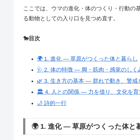
ここでは、ウマの進化・体のつくり・行動の
る動物としての入り口を見つめ直す。
🐎目次
🌍 1. 進化 ― 草原がつくった体と暮らし
🩺 2. 体の特徴 ― 脚・筋肉・感覚のしく
🌿 3. 生き方の基本 ― 群れで動き、警
🏛️ 4. 人との関係 ― 力を借り、文化を
🌙 詩的一行
🌍 1. 進化 ― 草原がつくった体