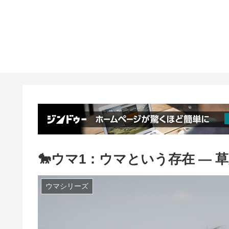
🐎ウマ1：ウマという存在 ― 
ウマシリーズ