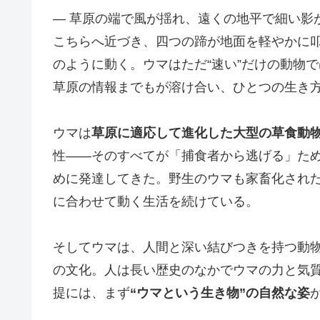
― 草原の端で風が揺れ、遠くの地平で細い影
こちらへ近づき、四つの蹄が地面を軽やかに
のように動く。ウマはただ“速い”だけの動物
草原の情報までもが溶け合い、ひとつの生き
ウマは
草原に適応して進化した大型の草食動
性――そのすべてが「捕食者から逃げる」た
めに発達してきた。野生のウマも家畜化され
に合わせて動く生活を続けている。
そしてウマは、人間と深い結びつきを持つ動
の文化。人は長い歴史のなかでウマの力と気
提には、まず
“ウマという生き物”の自然な姿