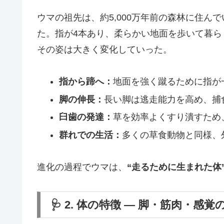
ウマの祖先は、約5,000万年前の森林に住
た。指が4本あり、柔らかい地面を歩いて暮
その姿は大きく変化していった。
指から蹄へ：
地面を強く蹴るために指が
脚の伸長：
長い脚は逃走能力を高め、捕
臼歯の発達：
草を効率よくすり潰すため
群れでの生活：
多くの草食動物と同様、
進化の過程でウマは、
“走るために生まれた体
🩺 2. 体の特徴 ― 脚・筋肉・感