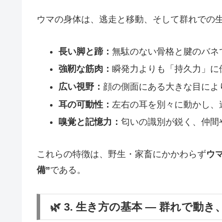
ウマの身体は、逃走と移動、そして群れでの
長い脚と蹄：
無駄のない骨格と腱のバネ
強靭な筋肉：
瞬発力よりも「持久力」に
広い視野：
顔の側面にある大きな目によ
耳の可動性：
左右の耳を別々に動かし、
嗅覚と記憶力：
匂いの識別が鋭く、仲間
これらの特徴は、野生・家畜にかかわらず
ウ
備”
である。
🌿 3. 生き方の基本 ― 群れで