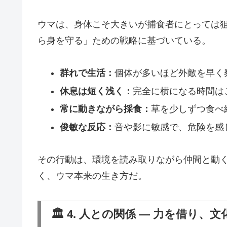
ウマは、身体こそ大きいが捕食者にとっては
ら身を守る」ための戦略に基づいている。
群れで生活：
個体が多いほど外敵を早く
休息は短く浅く：
完全に横になる時間は
常に動きながら採食：
草を少しずつ食べ
俊敏な反応：
音や影に敏感で、危険を感
その行動は、環境を読み取りながら仲間と動
く、ウマ本来の生き方だ。
🏛️ 4. 人との関係 ― 力を借り