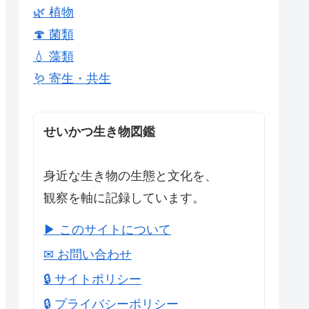
🌿 植物
🍄 菌類
💧 藻類
🪱 寄生・共生
せいかつ生き物図鑑
身近な生き物の生態と文化を、
観察を軸に記録しています。
▶ このサイトについて
✉ お問い合わせ
🔒 サイトポリシー
🔒 プライバシーポリシー