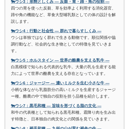
🐄ウシ3：形態としくみ ― 反芻・胃・蹄・角の役割 ―
四つの胃を使った反芻、草を効率よく利用する消化器官、
蹄や角の機能など、草食大型哺乳類としての体の設計を解
説します。
🐄ウシ4：行動と社会性 ― 群れで暮らすしくみ ―
ウシは単独ではなく群れで生きる動物です。順位関係や協
調行動など、社会的な生き物としての特徴を見ていきま
す。
🐄ウシ5：ホルスタイン ― 世界の酪農を支える乳牛 ―
白黒模様で知られる代表的な乳牛。大量の乳を生産する能
力によって世界の酪農を支える存在となっています。
🐄ウシ6：ジャージー ― 濃いミルクを生む小さな牛 ―
小柄な体ながら乳脂肪分の高いミルクを生産するジャージ
ー種。酪農の中で独自の役割を担う品種を紹介します。
🐄ウシ7：黒毛和種 ― 旨味を形づくる脂の文化 ―
和牛の代表種として知られる黒毛和種。霜降り肉を生み出
す特徴と、日本独自の肉文化との関係を見ていきます。
🐄ウシ8：褐毛和種 ― 九州の山が育む褐色の牛 ―