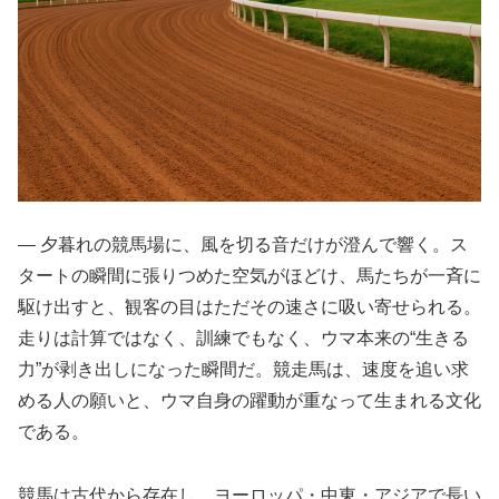
― 夕暮れの競馬場に、風を切る音だけが澄んで響く。ス
タートの瞬間に張りつめた空気がほどけ、馬たちが一斉に
駆け出すと、観客の目はただその速さに吸い寄せられる。
走りは計算ではなく、訓練でもなく、ウマ本来の“生きる
力”が剥き出しになった瞬間だ。競走馬は、速度を追い求
める人の願いと、ウマ自身の躍動が重なって生まれる文化
である。
競馬は古代から存在し、ヨーロッパ・中東・アジアで長い