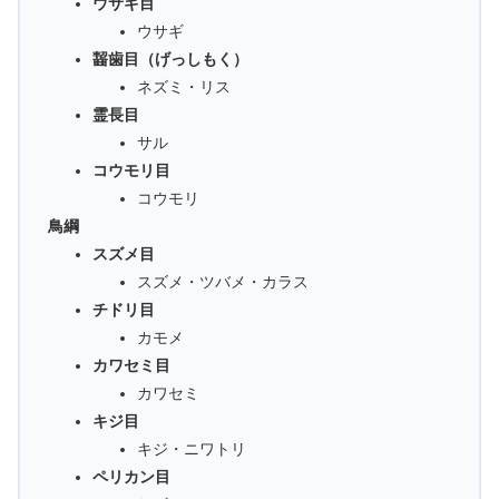
ウサギ目
ウサギ
齧歯目（げっしもく）
ネズミ・リス
霊長目
サル
コウモリ目
コウモリ
鳥綱
スズメ目
スズメ・ツバメ・カラス
チドリ目
カモメ
カワセミ目
カワセミ
キジ目
キジ・ニワトリ
ペリカン目