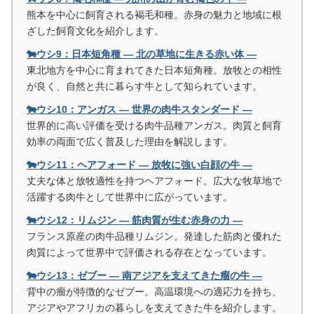
熊本を中心に飼育される褐毛和種。赤身の魅力と地域に根
ざした飼育文化を紹介します。
🐄ウシ9：日本短角種 ― 北の草地に生きる赤い体 ―
東北地方を中心に育まれてきた日本短角種。放牧との相性
が良く、自然と共に暮らす牛として知られています。
🐄ウシ10：アンガス ― 世界の肉牛スタンダード ―
世界的に高い評価を受ける肉牛品種アンガス。肉質と飼育
効率の両面で広く普及した理由を解説します。
🐄ウシ11：ヘアフォード ― 放牧に強い白顔の牛 ―
丈夫な体と放牧適性を持つヘアフォード。広大な牧草地で
活躍する肉牛として世界中に広がっています。
🐄ウシ12：リムジン ― 筋肉質が生む赤身の力 ―
フランス原産の肉牛品種リムジン。発達した筋肉と優れた
肉質によって世界中で評価される存在となっています。
🐄ウシ13：ゼブー ― 南アジアを支えてきた瘤の牛 ―
背中の瘤が特徴的なゼブー。高温環境への適応力を持ち、
アジアやアフリカの暮らしを支えてきた牛を紹介します。