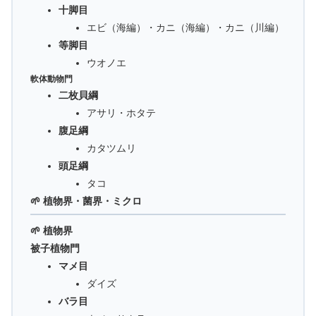
十脚目
エビ（海編）・カニ（海編）・カニ（川編）
等脚目
ウオノエ
軟体動物門
二枚貝綱
アサリ・ホタテ
腹足綱
カタツムリ
頭足綱
タコ
🌱 植物界・菌界・ミクロ
🌱 植物界
被子植物門
マメ目
ダイズ
バラ目