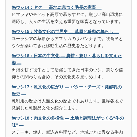
🐄ウシ14：ヤク ― 高地に息づく毛長の家畜 ―
ヒマラヤやチベット高原で暮らすヤク。厳しい高山環境に
適応し、人々の生活を支える重要な家畜となっています。
🐄ウシ15：牧畜文化の世界史 ― 草原と移動の暮らし ―
ユーラシアの草原からアフリカのサバンナまで。牧畜民と
ウシが築いてきた移動生活の歴史をたどります。
🐄ウシ16：日本の牛文化 ― 農耕・祭り・暮らしを支えた
姿 ―
田畑を耕す役牛として活躍してきた日本のウシ。祭りや信
仰との関わりも含め、その文化史を見つめます。
🐄ウシ17：乳文化の広がり ― バター・チーズ・発酵乳の
歴史 ―
乳利用の歴史は人類文化の歴史でもあります。世界各地で
発展した乳製品文化を紹介します。
🐄ウシ18：肉文化の多様性 ― 土地と調理法がつくる“牛の
味” ―
ステーキ、焼肉、煮込み料理など、地域ごとに異なる牛肉