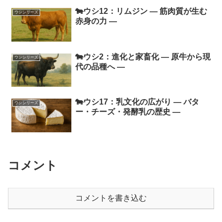
🐄ウシ12：リムジン ― 筋肉質が生む
ウシシリーズ
赤身の力 ―
🐄ウシ2：進化と家畜化 ― 原牛から現
ウシシリーズ
代の品種へ ―
🐄ウシ17：乳文化の広がり ― バタ
ウシシリーズ
ー・チーズ・発酵乳の歴史 ―
コメント
コメントを書き込む