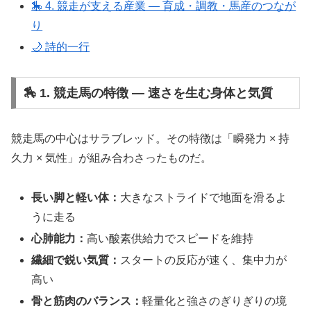
🎠 4. 競走が支える産業 ― 育成・調教・馬産のつなが
り
🌙 詩的一行
🏇 1. 競走馬の特徴 ― 速さを生む身体と気質
競走馬の中心はサラブレッド。その特徴は「瞬発力 × 持
久力 × 気性」が組み合わさったものだ。
長い脚と軽い体：
大きなストライドで地面を滑るよ
うに走る
心肺能力：
高い酸素供給力でスピードを維持
繊細で鋭い気質：
スタートの反応が速く、集中力が
高い
骨と筋肉のバランス：
軽量化と強さのぎりぎりの境