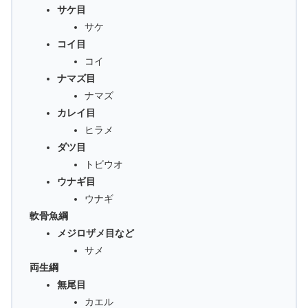
サケ目
サケ
コイ目
コイ
ナマズ目
ナマズ
カレイ目
ヒラメ
ダツ目
トビウオ
ウナギ目
ウナギ
軟骨魚綱
メジロザメ目など
サメ
両生綱
無尾目
カエル