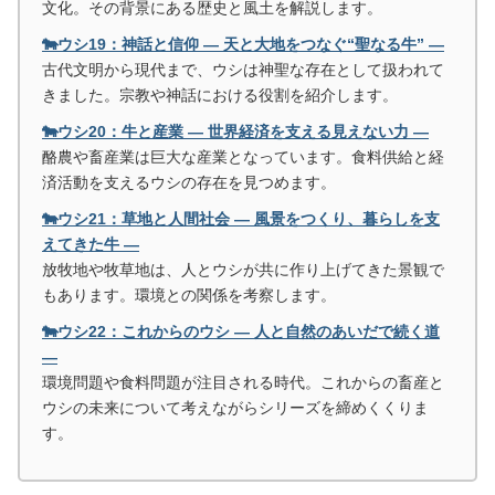
文化。その背景にある歴史と風土を解説します。
🐄ウシ19：神話と信仰 ― 天と大地をつなぐ“聖なる牛” ―
古代文明から現代まで、ウシは神聖な存在として扱われて
きました。宗教や神話における役割を紹介します。
🐄ウシ20：牛と産業 ― 世界経済を支える見えない力 ―
酪農や畜産業は巨大な産業となっています。食料供給と経
済活動を支えるウシの存在を見つめます。
🐄ウシ21：草地と人間社会 ― 風景をつくり、暮らしを支
えてきた牛 ―
放牧地や牧草地は、人とウシが共に作り上げてきた景観で
もあります。環境との関係を考察します。
🐄ウシ22：これからのウシ ― 人と自然のあいだで続く道
―
環境問題や食料問題が注目される時代。これからの畜産と
ウシの未来について考えながらシリーズを締めくくりま
す。