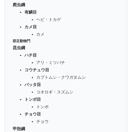
爬虫綱
有鱗目
ヘビ・トカゲ
カメ目
カメ
節足動物門
昆虫綱
ハチ目
アリ・ミツバチ
コウチュウ目
カブトムシ・クワガタムシ
バッタ目
コオロギ・スズムシ
トンボ目
トンボ
チョウ目
チョウ
甲殻綱