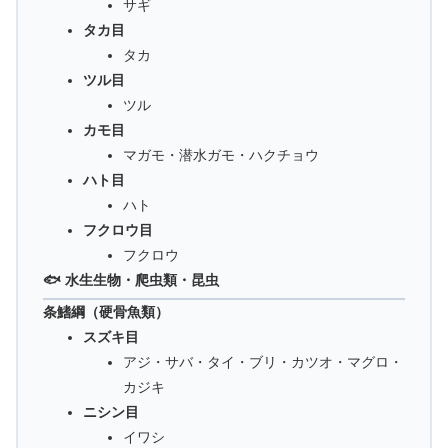
サギ
タカ目
タカ
ツル目
ツル
カモ目
マガモ・潜水ガモ・ハクチョウ
ハト目
ハト
フクロウ目
フクロウ
🐟 水生生物・爬虫類・昆虫
条鰭綱（硬骨魚類）
スズキ目
アジ・サバ・タイ・ブリ・カツオ・マグロ・
カジキ
ニシン目
イワシ