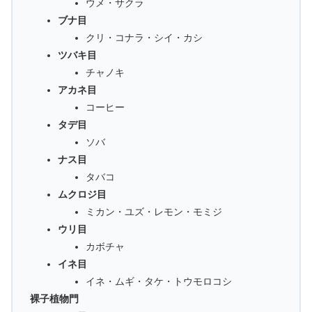
ウメ・サクラ
ブナ目
クリ・コナラ・シイ・カシ
ツバキ目
チャノキ
アカネ目
コーヒー
タデ目
ソバ
ナス目
タバコ
ムクロジ目
ミカン・ユズ・レモン・モミジ
ウリ目
カボチャ
イネ目
イネ・ムギ・タケ・トウモロコシ
裸子植物門