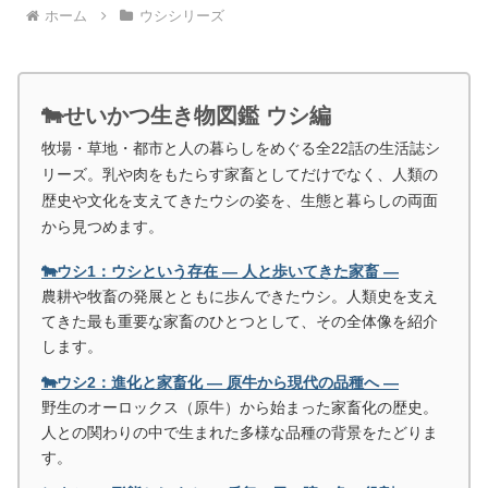
ホーム
ウシシリーズ
🐄せいかつ生き物図鑑 ウシ編
牧場・草地・都市と人の暮らしをめぐる全22話の生活誌シ
リーズ。乳や肉をもたらす家畜としてだけでなく、人類の
歴史や文化を支えてきたウシの姿を、生態と暮らしの両面
から見つめます。
🐄ウシ1：ウシという存在 ― 人と歩いてきた家畜 ―
農耕や牧畜の発展とともに歩んできたウシ。人類史を支え
てきた最も重要な家畜のひとつとして、その全体像を紹介
します。
🐄ウシ2：進化と家畜化 ― 原牛から現代の品種へ ―
野生のオーロックス（原牛）から始まった家畜化の歴史。
人との関わりの中で生まれた多様な品種の背景をたどりま
す。