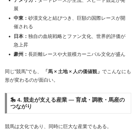
アメリカ：
ダートレースが主流、スピード競走が発
展
中東：
砂漠文化と結びつき、巨額の国際レースが開
催される
日本：
独自の血統戦略とファン文化、世界的評価が
急上昇
豪州：
長距離レースや大規模カーニバル文化が盛ん
同じ“競馬”でも、
「馬 × 土地 × 人の価値観」
でこんなにも
形が変わるのが面白い。
🎠 4. 競走が支える産業 ― 育成・調教・馬産の
つながり
競馬は文化であり、同時に巨大な産業でもある。