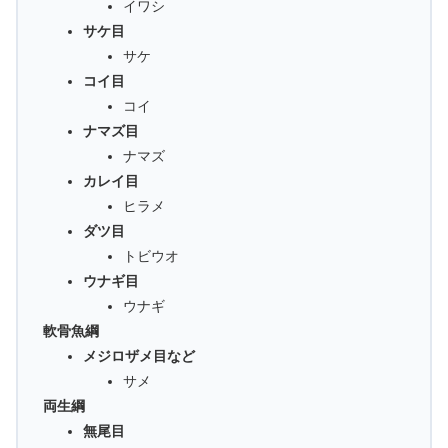
イワシ
サケ目
サケ
コイ目
コイ
ナマズ目
ナマズ
カレイ目
ヒラメ
ダツ目
トビウオ
ウナギ目
ウナギ
軟骨魚綱
メジロザメ目など
サメ
両生綱
無尾目