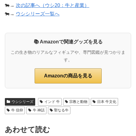
🐄→
次の記事へ（ウシ20：牛と産業）
🐄→
ウシシリーズ一覧へ
📚 Amazonで関連グッズを見る
この生き物のリアルなフィギュアや、専門図鑑が見つかりま
す。
Amazonの商品を見る
ウシシリーズ
インド 牛
宗教と動物
日本 牛文化
牛 信仰
牛 神話
聖なる牛
あわせて読む