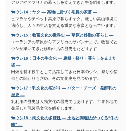
アジアやアフリカの暮らしを支えてきた牛を紹介します。
🐄ウシ14：ヤク ― 高地に息づく毛長の家畜 ―
ヒマラヤやチベット高原で暮らすヤク。厳しい高山環境に
適応し、人々の生活を支える重要な家畜となっています。
🐄ウシ15：牧畜文化の世界史 ― 草原と移動の暮らし ―
ユーラシアの草原からアフリカのサバンナまで。牧畜民と
ウシが築いてきた移動生活の歴史をたどります。
🐄ウシ16：日本の牛文化 ― 農耕・祭り・暮らしを支えた
姿 ―
田畑を耕す役牛として活躍してきた日本のウシ。祭りや信
仰との関わりも含め、その文化史を見つめます。
🐄ウシ17：乳文化の広がり ― バター・チーズ・発酵乳の
歴史 ―
乳利用の歴史は人類文化の歴史でもあります。世界各地で
発展した乳製品文化を紹介します。
🐄ウシ18：肉文化の多様性 ― 土地と調理法がつくる“牛の
味” ―