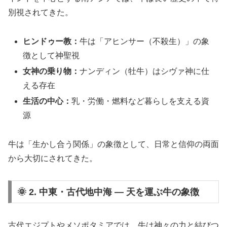
別視されてきた。
ヒンドゥー教：
牛は「アヒンサー（不殺生）」の象
徴として神聖視
女神の乗り物：
ナンディン（牡牛）はシヴァ神に仕
える存在
生活の中心：
乳・労働・燃料など暮らしを支える資
源
牛は「生かし合う関係」の象徴として、日常と信仰の両面
から大切にされてきた。
🌞 2. 中東・古代地中海 ― 天を運ぶ牛の象徴
古代エジプトやメソポタミアでは、牛は神々の力と結びつ