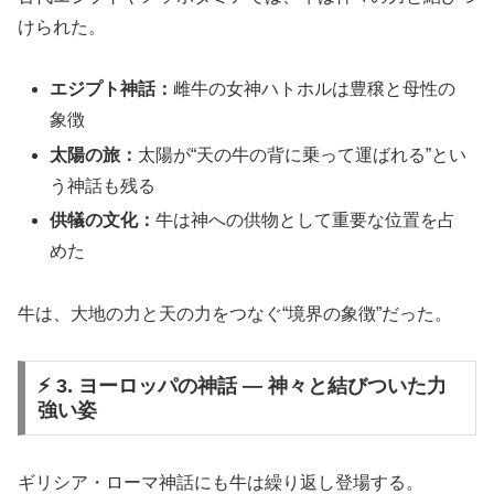
けられた。
エジプト神話：
雌牛の女神ハトホルは豊穣と母性の
象徴
太陽の旅：
太陽が“天の牛の背に乗って運ばれる”とい
う神話も残る
供犠の文化：
牛は神への供物として重要な位置を占
めた
牛は、大地の力と天の力をつなぐ“境界の象徴”だった。
⚡ 3. ヨーロッパの神話 ― 神々と結びついた力
強い姿
ギリシア・ローマ神話にも牛は繰り返し登場する。