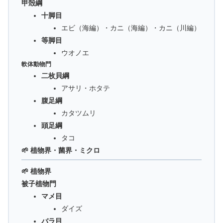
甲殻綱
十脚目
エビ（海編）・カニ（海編）・カニ（川編）
等脚目
ウオノエ
軟体動物門
二枚貝綱
アサリ・ホタテ
腹足綱
カタツムリ
頭足綱
タコ
🌱 植物界・菌界・ミクロ
🌱 植物界
被子植物門
マメ目
ダイズ
バラ目