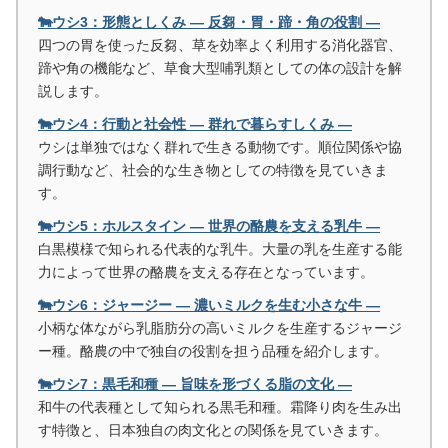
🐄ウシ3：形態としくみ ― 反芻・胃・蹄・角の役割 ―
四つの胃を使った反芻、草を効率よく利用する消化器官、
蹄や角の機能など、草食大型哺乳類としての体の設計を解
説します。
🐄ウシ4：行動と社会性 ― 群れで暮らすしくみ ―
ウシは単独ではなく群れで生きる動物です。順位関係や協
調行動など、社会的な生き物としての特徴を見ていきま
す。
🐄ウシ5：ホルスタイン ― 世界の酪農を支える乳牛 ―
白黒模様で知られる代表的な乳牛。大量の乳を生産する能
力によって世界の酪農を支える存在となっています。
🐄ウシ6：ジャージー ― 濃いミルクを生む小さな牛 ―
小柄な体ながら乳脂肪分の高いミルクを生産するジャージ
ー種。酪農の中で独自の役割を担う品種を紹介します。
🐄ウシ7：黒毛和種 ― 旨味を形づくる脂の文化 ―
和牛の代表種として知られる黒毛和種。霜降り肉を生み出
す特徴と、日本独自の肉文化との関係を見ていきます。