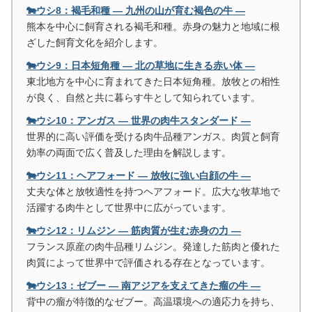
🐄ウシ8：褐毛和種 ― 九州の山が育む褐色の牛 ―
熊本を中心に飼育される褐毛和種。赤身の魅力と地域に根
ざした飼育文化を紹介します。
🐄ウシ9：日本短角種 ― 北の草地に生きる赤い体 ―
東北地方を中心に育まれてきた日本短角種。放牧との相性
が良く、自然と共に暮らす牛として知られています。
🐄ウシ10：アンガス ― 世界の肉牛スタンダード ―
世界的に高い評価を受ける肉牛品種アンガス。肉質と飼育
効率の両面で広く普及した理由を解説します。
🐄ウシ11：ヘアフォード ― 放牧に強い白顔の牛 ―
丈夫な体と放牧適性を持つヘアフォード。広大な牧草地で
活躍する肉牛として世界中に広がっています。
🐄ウシ12：リムジン ― 筋肉質が生む赤身の力 ―
フランス原産の肉牛品種リムジン。発達した筋肉と優れた
肉質によって世界中で評価される存在となっています。
🐄ウシ13：ゼブー ― 南アジアを支えてきた瘤の牛 ―
背中の瘤が特徴的なゼブー。高温環境への適応力を持ち、