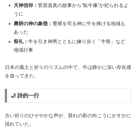
天神信仰：
菅原道真の故事から“臥牛像”が祀られるよ
うに
農耕の神の象徴：
豊穣を司る神に牛を捧げる地域も
あった
祭礼：
牛を引き神輿とともに練り歩く「牛祭」など
地域行事
日本の風土と祈りのリズムの中で、牛は静かに深い存在感
を放ってきた。
🌙 詩的一行
古い祈りのひそやかな声が、群れの影の向こうにかすかに
揺れていた。