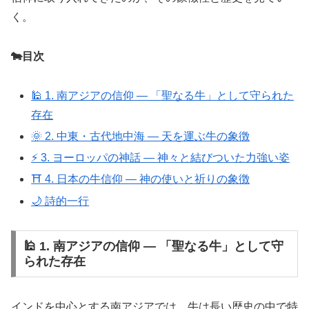
く。
🐄目次
🕌 1. 南アジアの信仰 ― 「聖なる牛」として守られた
存在
🌞 2. 中東・古代地中海 ― 天を運ぶ牛の象徴
⚡ 3. ヨーロッパの神話 ― 神々と結びついた力強い姿
⛩️ 4. 日本の牛信仰 ― 神の使いと祈りの象徴
🌙 詩的一行
🕌 1. 南アジアの信仰 ― 「聖なる牛」として守
られた存在
インドを中心とする南アジアでは、牛は長い歴史の中で特