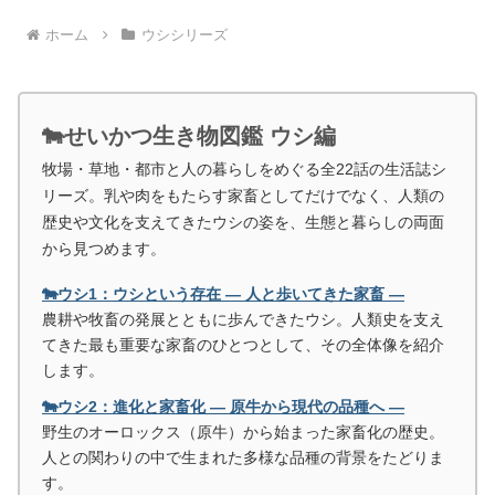
ホーム
ウシシリーズ
🐄せいかつ生き物図鑑 ウシ編
牧場・草地・都市と人の暮らしをめぐる全22話の生活誌シ
リーズ。乳や肉をもたらす家畜としてだけでなく、人類の
歴史や文化を支えてきたウシの姿を、生態と暮らしの両面
から見つめます。
🐄ウシ1：ウシという存在 ― 人と歩いてきた家畜 ―
農耕や牧畜の発展とともに歩んできたウシ。人類史を支え
てきた最も重要な家畜のひとつとして、その全体像を紹介
します。
🐄ウシ2：進化と家畜化 ― 原牛から現代の品種へ ―
野生のオーロックス（原牛）から始まった家畜化の歴史。
人との関わりの中で生まれた多様な品種の背景をたどりま
す。