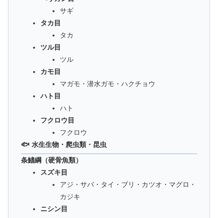
サギ
タカ目
タカ
ツル目
ツル
カモ目
マガモ・潜水ガモ・ハクチョウ
ハト目
ハト
フクロウ目
フクロウ
🐟 水生生物・爬虫類・昆虫
条鰭綱（硬骨魚類）
スズキ目
アジ・サバ・タイ・ブリ・カツオ・マグロ・
カジキ
ニシン目