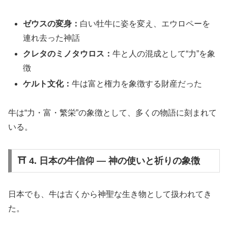
ゼウスの変身：
白い牡牛に姿を変え、エウロペーを
連れ去った神話
クレタのミノタウロス：
牛と人の混成として“力”を象
徴
ケルト文化：
牛は富と権力を象徴する財産だった
牛は“力・富・繁栄”の象徴として、多くの物語に刻まれて
いる。
⛩️ 4. 日本の牛信仰 ― 神の使いと祈りの象徴
日本でも、牛は古くから神聖な生き物として扱われてき
た。