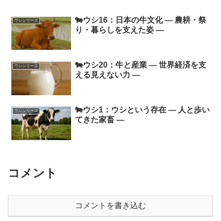
🐄ウシ16：日本の牛文化 ― 農耕・祭
ウシシリーズ
り・暮らしを支えた姿 ―
🐄ウシ20：牛と産業 ― 世界経済を支
ウシシリーズ
える見えない力 ―
🐄ウシ1：ウシという存在 ― 人と歩い
ウシシリーズ
てきた家畜 ―
コメント
コメントを書き込む