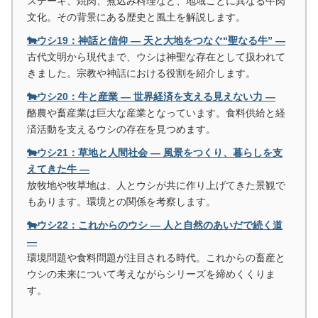
ステーキ、焼肉、煮込み料理など、地域ごとに異なる牛肉
文化。その背景にある歴史と風土を解説します。
🐄ウシ19：神話と信仰 ― 天と大地をつなぐ“聖なる牛” ―
古代文明から現代まで、ウシは神聖な存在として扱われて
きました。宗教や神話における役割を紹介します。
🐄ウシ20：牛と産業 ― 世界経済を支える見えない力 ―
酪農や畜産業は巨大な産業となっています。食料供給と経
済活動を支えるウシの存在を見つめます。
🐄ウシ21：草地と人間社会 ― 風景をつくり、暮らしを支
えてきた牛 ―
放牧地や牧草地は、人とウシが共に作り上げてきた景観で
もあります。環境との関係を考察します。
🐄ウシ22：これからのウシ ― 人と自然のあいだで続く道
―
環境問題や食料問題が注目される時代。これからの畜産と
ウシの未来について考えながらシリーズを締めくくりま
す。