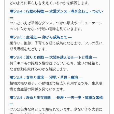
どのように暮らしを支えているのかを解説します。
🕊️ツル4：行動の特徴 ― 求愛ダンス・鳴き交わし・つがい
―
ツルといえば華麗なダンス。つがい形成やコミュニケーシ
ョンに欠かせない行動の意味を見ていきます。
🕊️ツル5：生活史 ― 卵から成鳥まで ―
巣作り、抱卵、子育てを経て成鳥になるまで。ツルの長い
成長過程をたどります。
🕊️ツル6：渡りと移動 ― 大陸を越えるルートと理由 ―
何千キロもの距離を飛び続けるツルたち。渡りの経路と、
なぜ移動を続けるのかを解説します。
🕊️ツル7：食性と環境 ― 湿地・草原・農地 ―
植物の根や種子、小動物まで幅広く利用するツル。生息環
境と食生活の関係を見ていきます。
🕊️ツル8：寿命と生存戦略 ― 長寿・一夫一妻・慎重な繁殖
―
ツルは長寿な鳥として知られています。少ない子を大切に