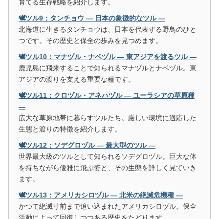
育てる生存戦略を紹介します。
🕊️ツル9：タンチョウ ― 日本の象徴的なツル ―
北海道に生きるタンチョウは、日本を代表する野鳥のひと
つです。その歴史と保全の歩みを見つめます。
🕊️ツル10：マナヅル・ナベヅル ― 東アジアを渡るツル ―
鹿児島に飛来することで知られるマナヅルとナベヅル。東
アジアの渡りを支える重要な種です。
🕊️ツル11：クロヅル・アネハヅル ― ユーラシアの草原種
―
広大な草原地帯に暮らすツルたち。厳しい環境に適応した
生態と渡りの特徴を紹介します。
🕊️ツル12：ソデグロヅル ― 最大型のツル ―
世界最大級のツルとして知られるソデグロヅル。巨大な体
を持ちながら優雅に飛ぶ姿と、その生態を詳しく見ていき
ます。
🕊️ツル13：アメリカシロヅル ― 北米の絶滅危機種 ―
かつて絶滅寸前まで追い込まれたアメリカシロヅル。保全
活動によって回復しつつある歴史をたどります。