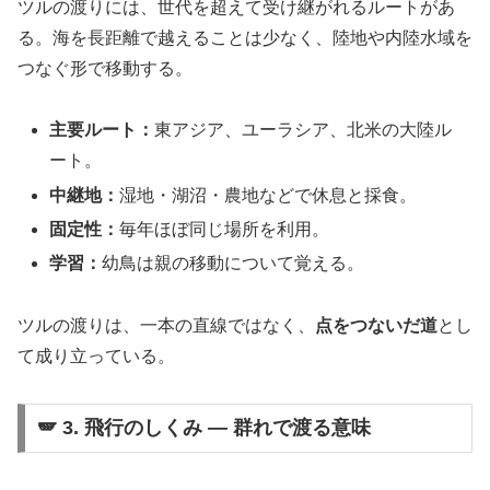
ツルの渡りには、世代を超えて受け継がれるルートがあ
る。海を長距離で越えることは少なく、陸地や内陸水域を
つなぐ形で移動する。
主要ルート：
東アジア、ユーラシア、北米の大陸ル
ート。
中継地：
湿地・湖沼・農地などで休息と採食。
固定性：
毎年ほぼ同じ場所を利用。
学習：
幼鳥は親の移動について覚える。
ツルの渡りは、一本の直線ではなく、
点をつないだ道
とし
て成り立っている。
🪽 3. 飛行のしくみ ― 群れで渡る意味