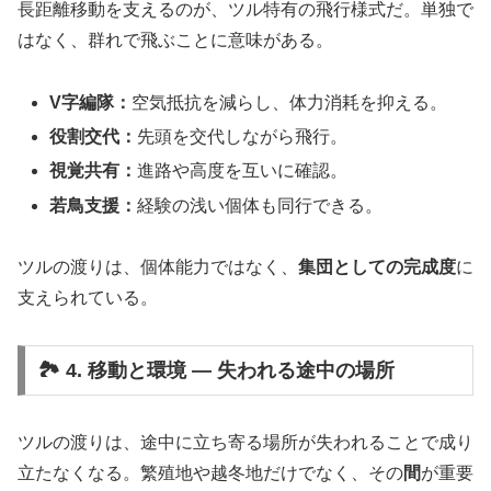
長距離移動を支えるのが、ツル特有の飛行様式だ。単独で
はなく、群れで飛ぶことに意味がある。
V字編隊：
空気抵抗を減らし、体力消耗を抑える。
役割交代：
先頭を交代しながら飛行。
視覚共有：
進路や高度を互いに確認。
若鳥支援：
経験の浅い個体も同行できる。
ツルの渡りは、個体能力ではなく、
集団としての完成度
に
支えられている。
🏞️ 4. 移動と環境 ― 失われる途中の場所
ツルの渡りは、途中に立ち寄る場所が失われることで成り
立たなくなる。繁殖地や越冬地だけでなく、その
間
が重要