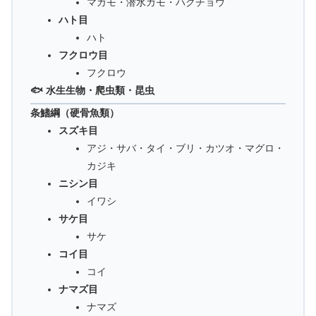
マガモ・潜水ガモ・ハクチョウ
ハト目
ハト
フクロウ目
フクロウ
🐟 水生生物・爬虫類・昆虫
条鰭綱（硬骨魚類）
スズキ目
アジ・サバ・タイ・ブリ・カツオ・マグロ・
カジキ
ニシン目
イワシ
サケ目
サケ
コイ目
コイ
ナマズ目
ナマズ