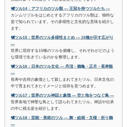
🕊️ツル14：アフリカのツル類 ― 王冠を持つツルたち ―
カンムリヅルをはじめとするアフリカのツル類は、独特な
姿で知られています。その多様性と文化的な意味を紹介し
ます。
🕊️ツル15：世界のツル多様性まとめ ― 15種が示す広がり
―
世界に現存する15種のツルを俯瞰し、それぞれがどのよう
な環境で生きているのかを整理します。
🕊️ツル16：日本のツル文化 ― 丹頂・鶴亀・正月・長寿観
―
長寿や吉祥の象徴として親しまれてきたツル。日本文化の
中で育まれてきたイメージと信仰を見つめます。
🕊️ツル17：世界のツル神話と象徴 ― 空と地をつなぐ鳥 ―
世界各地で神聖な鳥として語られてきたツル。神話や伝承
の中に残る姿を紹介します。
🕊️ツル18：芸能・美術のツル ― 舞・絵画・文様・折り鶴
―