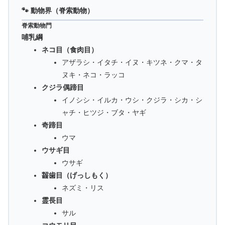
🐾 動物界（脊索動物）
脊索動物門
哺乳綱
ネコ目（食肉目）
アザラシ・イタチ・イヌ・キツネ・クマ・タ
ヌキ・ネコ・ラッコ
クジラ偶蹄目
イノシシ・イルカ・ウシ・クジラ・シカ・シ
ャチ・ヒツジ・ブタ・ヤギ
奇蹄目
ウマ
ウサギ目
ウサギ
齧歯目（げっしもく）
ネズミ・リス
霊長目
サル