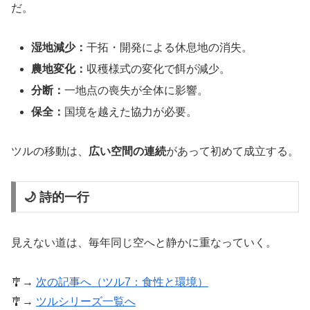
だ。
湿地減少：
干拓・開発による休息地の消失。
農地変化：
収穫様式の変化で餌が減少。
分断：
一地点の喪失が全体に影響。
保全：
国境を越えた協力が必要。
ツルの移動は、
広い空間の連続
があって初めて成立する。
🌙 詩的一行
見えない道は、毎年同じ空へと静かに重なっていく。
🎐→
次の記事へ（ツル7：食性と環境）
🎐→
ツルシリーズ一覧へ