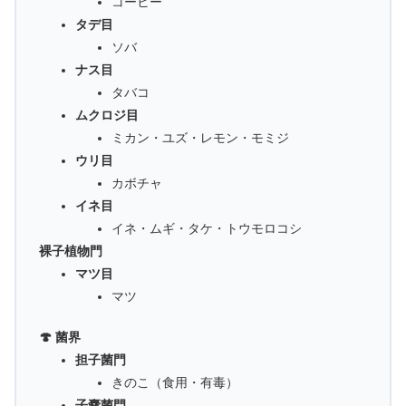
コーヒー
タデ目
ソバ
ナス目
タバコ
ムクロジ目
ミカン・ユズ・レモン・モミジ
ウリ目
カボチャ
イネ目
イネ・ムギ・タケ・トウモロコシ
裸子植物門
マツ目
マツ
🍄 菌界
担子菌門
きのこ（食用・有毒）
子嚢菌門