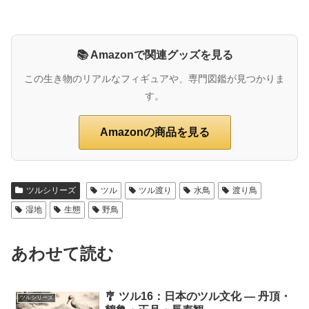
📚 Amazonで関連グッズを見る
この生き物のリアルなフィギュアや、専門図鑑が見つかりま
す。
Amazonの商品を見る
ツルシリーズ
ツル
ツル渡り
水鳥
渡り鳥
湿地
生態
野鳥
あわせて読む
🎐 ツル16：日本のツル文化 ― 丹頂・
ツルシリーズ