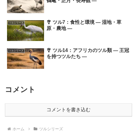
鶴亀・正月・長寿観 ―
🎐 ツル7：食性と環境 ― 湿地・草
ツルシリーズ
原・農地 ―
🎐 ツル14：アフリカのツル類 ― 王冠
ツルシリーズ
を持つツルたち ―
コメント
コメントを書き込む
ホーム
ツルシリーズ