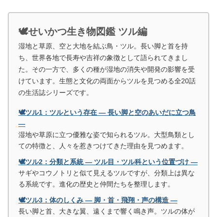
🕊️せいかつ生き物図鑑 ツル編
湿地と草原、空と大地を結ぶ鳥・ツル。長い脚と首を持
ち、世界各地で長寿や吉祥の象徴として語られてきまし
た。その一方で、多くの種が湿地の消失や開発の影響を受
けています。生態と文化の両面からツルを見つめる全20話
の生活誌シリーズです。
🕊️ツル1：ツルという存在 ― 長い脚と空のあいだに立つ鳥
―
湿地や草原に立つ優雅な姿で知られるツル。大型鳥類とし
ての特徴と、人々を惹きつけてきた理由を見つめます。
🕊️ツル2：分類と系統 ― ツル目・ツル科という位置づけ ―
サギやコウノトリと似て見えるツルですが、分類上は異な
る系統です。進化の歴史と仲間たちを整理します。
🕊️ツル3：体のしくみ ― 脚・首・飛翔・声の構造 ―
長い脚と首、大きな翼、遠くまで響く鳴き声。ツルの体が