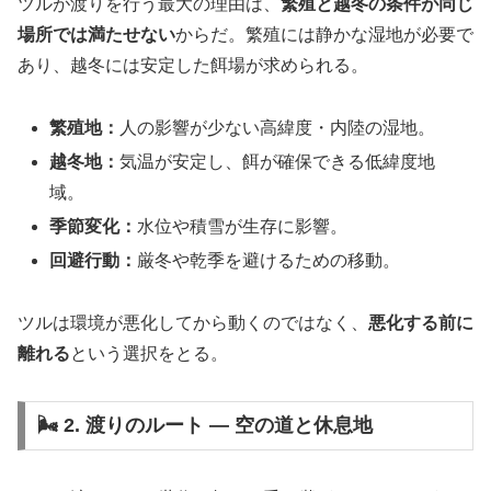
ツルが渡りを行う最大の理由は、
繁殖と越冬の条件が同じ
場所では満たせない
からだ。繁殖には静かな湿地が必要で
あり、越冬には安定した餌場が求められる。
繁殖地：
人の影響が少ない高緯度・内陸の湿地。
越冬地：
気温が安定し、餌が確保できる低緯度地
域。
季節変化：
水位や積雪が生存に影響。
回避行動：
厳冬や乾季を避けるための移動。
ツルは環境が悪化してから動くのではなく、
悪化する前に
離れる
という選択をとる。
🌬️ 2. 渡りのルート ― 空の道と休息地