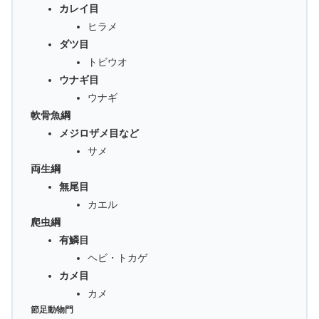
カレイ目
ヒラメ
ダツ目
トビウオ
ウナギ目
ウナギ
軟骨魚綱
メジロザメ目など
サメ
両生綱
無尾目
カエル
爬虫綱
有鱗目
ヘビ・トカゲ
カメ目
カメ
節足動物門