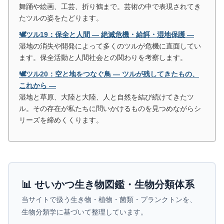
舞踊や絵画、工芸、折り鶴まで。芸術の中で表現されてき
たツルの姿をたどります。
🕊️ツル19：保全と人間 ― 絶滅危機・給餌・湿地保護 ―
湿地の消失や開発によって多くのツルが危機に直面してい
ます。保全活動と人間社会との関わりを考察します。
🕊️ツル20：空と地をつなぐ鳥 ― ツルが残してきたもの、
これから ―
湿地と草原、大陸と大陸、人と自然を結び続けてきたツ
ル。その存在が私たちに問いかけるものを見つめながらシ
リーズを締めくくります。
📊 せいかつ生き物図鑑・生物分類体系
当サイトで扱う生き物・植物・菌類・プランクトンを、
生物分類学に基づいて整理しています。