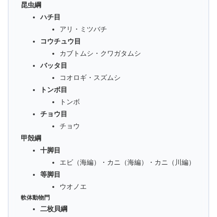
昆虫綱
ハチ目
アリ・ミツバチ
コウチュウ目
カブトムシ・クワガタムシ
バッタ目
コオロギ・スズムシ
トンボ目
トンボ
チョウ目
チョウ
甲殻綱
十脚目
エビ（海編）・カニ（海編）・カニ（川編）
等脚目
ウオノエ
軟体動物門
二枚貝綱