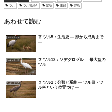
ツル
ツル種紹介
湿地
王冠
野鳥
あわせて読む
🎐 ツル5：生活史 ― 卵から成鳥まで
ツルシリーズ
―
🎐 ツル12：ソデグロヅル ― 最大型の
ツルシリーズ
ツル ―
🎐 ツル2：分類と系統 ― ツル目・ツ
ツルシリーズ
ル科という位置づけ ―