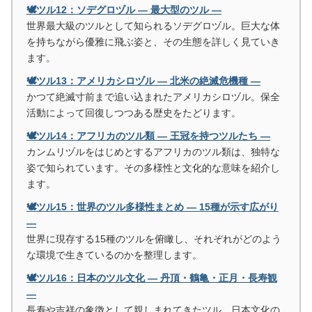
🕊️ツル12：ソデグロヅル ― 最大型のツル ―
世界最大級のツルとして知られるソデグロヅル。巨大な体
を持ちながら優雅に飛ぶ姿と、その生態を詳しく見ていき
ます。
🕊️ツル13：アメリカシロヅル ― 北米の絶滅危機種 ―
かつて絶滅寸前まで追い込まれたアメリカシロヅル。保全
活動によって回復しつつある歴史をたどります。
🕊️ツル14：アフリカのツル類 ― 王冠を持つツルたち ―
カンムリヅルをはじめとするアフリカのツル類は、独特な
姿で知られています。その多様性と文化的な意味を紹介し
ます。
🕊️ツル15：世界のツル多様性まとめ ― 15種が示す広がり
―
世界に現存する15種のツルを俯瞰し、それぞれがどのよう
な環境で生きているのかを整理します。
🕊️ツル16：日本のツル文化 ― 丹頂・鶴亀・正月・長寿観
―
長寿や吉祥の象徴として親しまれてきたツル。日本文化の