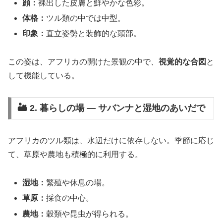
顔：
裸出した皮膚と鮮やかな色彩。
体格：
ツル類の中では中型。
印象：
直立姿勢と装飾的な頭部。
この姿は、アフリカの開けた景観の中で、
視覚的な合図
と
して機能している。
🏜️ 2. 暮らしの場 ― サバンナと湿地のあいだで
アフリカのツル類は、水辺だけに依存しない。季節に応じ
て、草原や農地も積極的に利用する。
湿地：
繁殖や休息の場。
草原：
採食の中心。
農地：
穀類や昆虫が得られる。