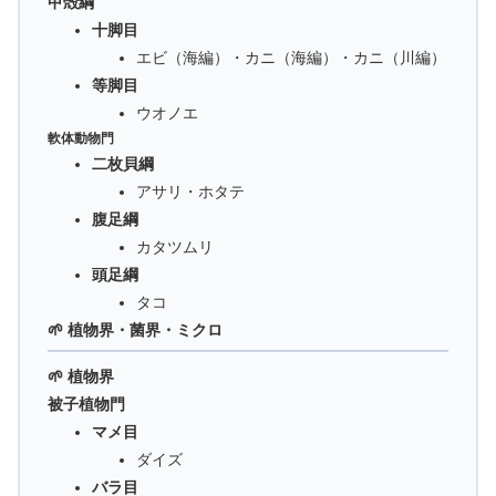
甲殻綱
十脚目
エビ（海編）・カニ（海編）・カニ（川編）
等脚目
ウオノエ
軟体動物門
二枚貝綱
アサリ・ホタテ
腹足綱
カタツムリ
頭足綱
タコ
🌱 植物界・菌界・ミクロ
🌱 植物界
被子植物門
マメ目
ダイズ
バラ目