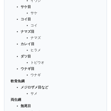
イワシ
サケ目
サケ
コイ目
コイ
ナマズ目
ナマズ
カレイ目
ヒラメ
ダツ目
トビウオ
ウナギ目
ウナギ
軟骨魚綱
メジロザメ目など
サメ
両生綱
無尾目