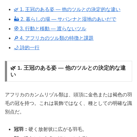
🌿 1. 王冠のある姿 ― 他のツルとの決定的な違い
🏜️ 2. 暮らしの場 ― サバンナと湿地のあいだで
🧭 3. 行動と移動 ― 渡らないツル
🔎 4. アフリカのツル類の特徴と課題
🌙 詩的一行
🌿 1. 王冠のある姿 ― 他のツルとの決定的な違
い
アフリカのカンムリヅル類は、頭頂に金色または褐色の羽
毛の冠を持つ。これは装飾ではなく、種としての明確な識
別点だ。
冠羽：
硬く放射状に広がる羽毛。