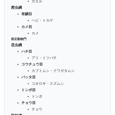
カエル
爬虫綱
有鱗目
ヘビ・トカゲ
カメ目
カメ
節足動物門
昆虫綱
ハチ目
アリ・ミツバチ
コウチュウ目
カブトムシ・クワガタムシ
バッタ目
コオロギ・スズムシ
トンボ目
トンボ
チョウ目
チョウ