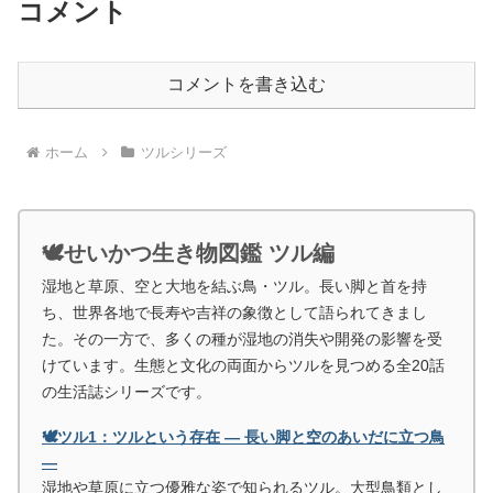
コメント
コメントを書き込む
ホーム
ツルシリーズ
🕊️せいかつ生き物図鑑 ツル編
湿地と草原、空と大地を結ぶ鳥・ツル。長い脚と首を持
ち、世界各地で長寿や吉祥の象徴として語られてきまし
た。その一方で、多くの種が湿地の消失や開発の影響を受
けています。生態と文化の両面からツルを見つめる全20話
の生活誌シリーズです。
🕊️ツル1：ツルという存在 ― 長い脚と空のあいだに立つ鳥
―
湿地や草原に立つ優雅な姿で知られるツル。大型鳥類とし