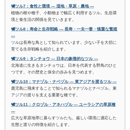
🕊️ツル7：食性と環境 ― 湿地・草原・農地 ―
植物の根や種子、小動物まで幅広く利用するツル。生息環
境と食生活の関係を見ていきます。
🕊️ツル8：寿命と生存戦略 ― 長寿・一夫一妻・慎重な繁殖
―
ツルは長寿な鳥として知られています。少ない子を大切に
育てる生存戦略を紹介します。
🕊️ツル9：タンチョウ ― 日本の象徴的なツル ―
北海道に生きるタンチョウは、日本を代表する野鳥のひと
つです。その歴史と保全の歩みを見つめます。
🕊️ツル10：マナヅル・ナベヅル ― 東アジアを渡るツル ―
鹿児島に飛来することで知られるマナヅルとナベヅル。東
アジアの渡りを支える重要な種です。
🕊️ツル11：クロヅル・アネハヅル ― ユーラシアの草原種
―
広大な草原地帯に暮らすツルたち。厳しい環境に適応した
生態と渡りの特徴を紹介します。