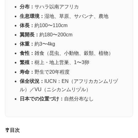
分布：
サハラ以南アフリカ
生息環境：
湿地、草原、サバンナ、農地
体長：
約100〜110cm
翼開長：
約180〜200cm
体重：
約3〜4kg
食性：
雑食（昆虫、小動物、穀類、植物）
繁殖：
樹上・地上営巣、1〜3卵
寿命：
野生で20年程度
保全状況：
IUCN：EN（アフリカカンムリヅ
ル）／VU（ニシカンムリヅル）
日本での位置づけ：
自然分布なし
🎐目次