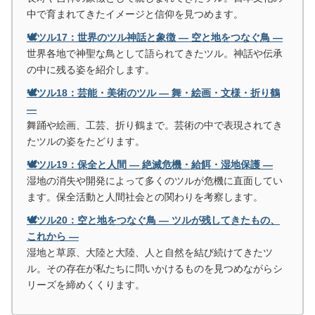
中で育まれてきたイメージと信仰を見つめます。
🕊️ツル17：世界のツル神話と象徴 ― 空と地をつなぐ鳥 ―
世界各地で神聖な鳥として語られてきたツル。神話や伝承
の中に残る姿を紹介します。
🕊️ツル18：芸能・美術のツル ― 舞・絵画・文様・折り鶴
―
舞踊や絵画、工芸、折り鶴まで。芸術の中で表現されてき
たツルの姿をたどります。
🕊️ツル19：保全と人間 ― 絶滅危機・給餌・湿地保護 ―
湿地の消失や開発によって多くのツルが危機に直面してい
ます。保全活動と人間社会との関わりを考察します。
🕊️ツル20：空と地をつなぐ鳥 ― ツルが残してきたもの、
これから ―
湿地と草原、大陸と大陸、人と自然を結び続けてきたツ
ル。その存在が私たちに問いかけるものを見つめながらシ
リーズを締めくくります。