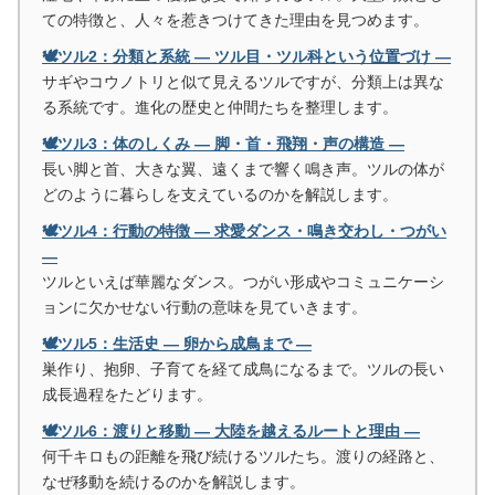
ての特徴と、人々を惹きつけてきた理由を見つめます。
🕊️ツル2：分類と系統 ― ツル目・ツル科という位置づけ ―
サギやコウノトリと似て見えるツルですが、分類上は異な
る系統です。進化の歴史と仲間たちを整理します。
🕊️ツル3：体のしくみ ― 脚・首・飛翔・声の構造 ―
長い脚と首、大きな翼、遠くまで響く鳴き声。ツルの体が
どのように暮らしを支えているのかを解説します。
🕊️ツル4：行動の特徴 ― 求愛ダンス・鳴き交わし・つがい
―
ツルといえば華麗なダンス。つがい形成やコミュニケーシ
ョンに欠かせない行動の意味を見ていきます。
🕊️ツル5：生活史 ― 卵から成鳥まで ―
巣作り、抱卵、子育てを経て成鳥になるまで。ツルの長い
成長過程をたどります。
🕊️ツル6：渡りと移動 ― 大陸を越えるルートと理由 ―
何千キロもの距離を飛び続けるツルたち。渡りの経路と、
なぜ移動を続けるのかを解説します。