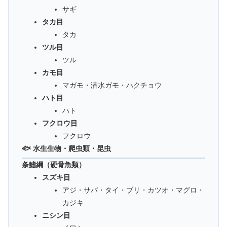
サギ
タカ目
タカ
ツル目
ツル
カモ目
マガモ・潜水ガモ・ハクチョウ
ハト目
ハト
フクロウ目
フクロウ
🐟 水生生物・爬虫類・昆虫
条鰭綱（硬骨魚類）
スズキ目
アジ・サバ・タイ・ブリ・カツオ・マグロ・
カジキ
ニシン目