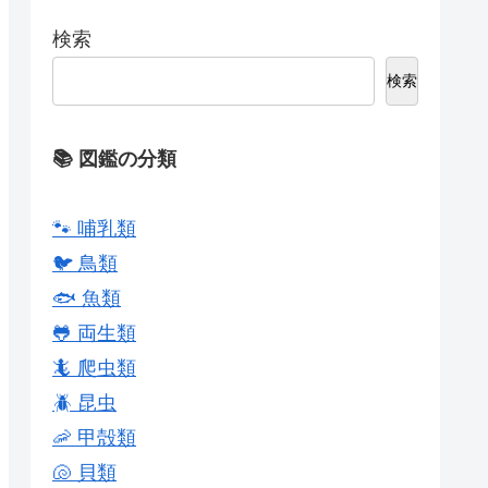
検索
検索
📚 図鑑の分類
🐾 哺乳類
🐦 鳥類
🐟 魚類
🐸 両生類
🦎 爬虫類
🪲 昆虫
🦐 甲殻類
🐚 貝類