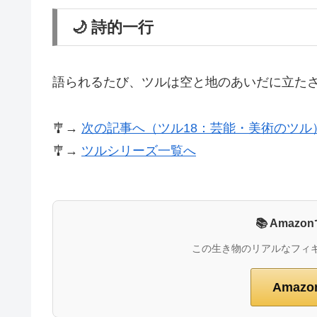
🌙 詩的一行
語られるたび、ツルは空と地のあいだに立た
🎐→
次の記事へ（ツル18：芸能・美術のツル
🎐→
ツルシリーズ一覧へ
📚 Ama
この生き物のリアルなフィ
Amaz