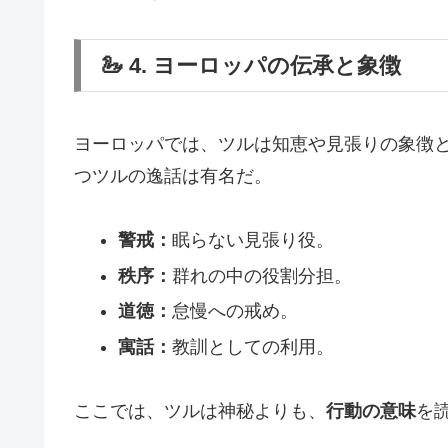
🦢 4. ヨーロッパの伝承と象徴
ヨーロッパでは、ツルは知恵や見張りの象徴
つツルの逸話は有名だ。
警戒：
眠らない見張り役。
秩序：
群れの中の役割分担。
道徳：
怠慢への戒め。
寓話：
教訓としての利用。
ここでは、ツルは神秘よりも、
行動の意味
を