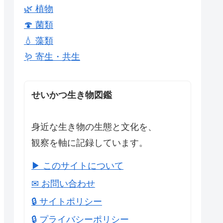
🌿 植物
🍄 菌類
💧 藻類
🪱 寄生・共生
せいかつ生き物図鑑
身近な生き物の生態と文化を、
観察を軸に記録しています。
▶ このサイトについて
✉ お問い合わせ
🔒 サイトポリシー
🔒 プライバシーポリシー