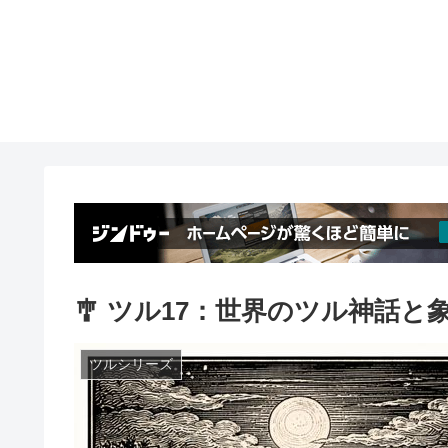
🎐 ツル17：世界のツル神話と
ツルシリーズ