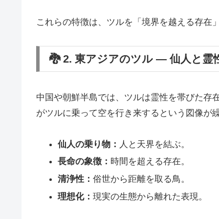
これらの特徴は、ツルを「境界を越える存在
🐉 2. 東アジアのツル ― 仙人と霊
中国や朝鮮半島では、ツルは霊性を帯びた存
がツルに乗って空を行き来するという図像が
仙人の乗り物：
人と天界を結ぶ。
長命の象徴：
時間を超える存在。
清浄性：
俗世から距離を取る鳥。
理想化：
現実の生態から離れた表現。