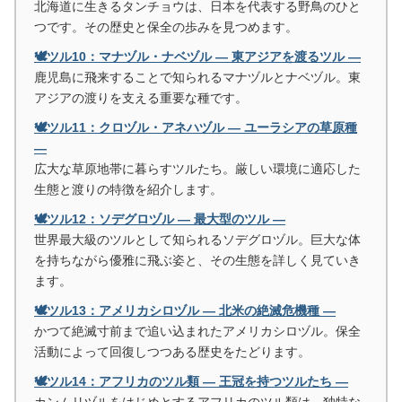
北海道に生きるタンチョウは、日本を代表する野鳥のひと
つです。その歴史と保全の歩みを見つめます。
🕊️ツル10：マナヅル・ナベヅル ― 東アジアを渡るツル ―
鹿児島に飛来することで知られるマナヅルとナベヅル。東
アジアの渡りを支える重要な種です。
🕊️ツル11：クロヅル・アネハヅル ― ユーラシアの草原種
―
広大な草原地帯に暮らすツルたち。厳しい環境に適応した
生態と渡りの特徴を紹介します。
🕊️ツル12：ソデグロヅル ― 最大型のツル ―
世界最大級のツルとして知られるソデグロヅル。巨大な体
を持ちながら優雅に飛ぶ姿と、その生態を詳しく見ていき
ます。
🕊️ツル13：アメリカシロヅル ― 北米の絶滅危機種 ―
かつて絶滅寸前まで追い込まれたアメリカシロヅル。保全
活動によって回復しつつある歴史をたどります。
🕊️ツル14：アフリカのツル類 ― 王冠を持つツルたち ―
カンムリヅルをはじめとするアフリカのツル類は、独特な