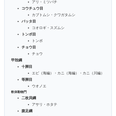
アリ・ミツバチ
コウチュウ目
カブトムシ・クワガタムシ
バッタ目
コオロギ・スズムシ
トンボ目
トンボ
チョウ目
チョウ
甲殻綱
十脚目
エビ（海編）・カニ（海編）・カニ（川編）
等脚目
ウオノエ
軟体動物門
二枚貝綱
アサリ・ホタテ
腹足綱