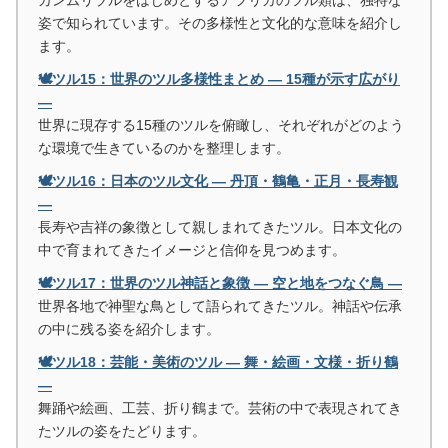
姿で知られています。その多様性と文化的な意味を紹介し
ます。
🕊️ツル15：世界のツル多様性まとめ ― 15種が示す広がり
―
世界に現存する15種のツルを俯瞰し、それぞれがどのよう
な環境で生きているのかを整理します。
🕊️ツル16：日本のツル文化 ― 丹頂・鶴亀・正月・長寿観
―
長寿や吉祥の象徴として親しまれてきたツル。日本文化の
中で育まれてきたイメージと信仰を見つめます。
🕊️ツル17：世界のツル神話と象徴 ― 空と地をつなぐ鳥 ―
世界各地で神聖な鳥として語られてきたツル。神話や伝承
の中に残る姿を紹介します。
🕊️ツル18：芸能・美術のツル ― 舞・絵画・文様・折り鶴
―
舞踊や絵画、工芸、折り鶴まで。芸術の中で表現されてき
たツルの姿をたどります。