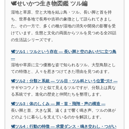
🕊️せいかつ生き物図鑑 ツル編
湿地と草原、空と大地を結ぶ鳥・ツル。長い脚と首を持
ち、世界各地で長寿や吉祥の象徴として語られてきまし
た。その一方で、多くの種が湿地の消失や開発の影響を受
けています。生態と文化の両面からツルを見つめる全20話
の生活誌シリーズです。
🕊️ツル1：ツルという存在 ― 長い脚と空のあいだに立つ鳥
―
湿地や草原に立つ優雅な姿で知られるツル。大型鳥類とし
ての特徴と、人々を惹きつけてきた理由を見つめます。
🕊️ツル2：分類と系統 ― ツル目・ツル科という位置づけ ―
サギやコウノトリと似て見えるツルですが、分類上は異な
る系統です。進化の歴史と仲間たちを整理します。
🕊️ツル3：体のしくみ ― 脚・首・飛翔・声の構造 ―
長い脚と首、大きな翼、遠くまで響く鳴き声。ツルの体が
どのように暮らしを支えているのかを解説します。
🕊️ツル4：行動の特徴 ― 求愛ダンス・鳴き交わし・つがい