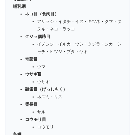
哺乳綱
ネコ目（食肉目）
アザラシ・イタチ・イヌ・キツネ・クマ・タ
ヌキ・ネコ・ラッコ
クジラ偶蹄目
イノシシ・イルカ・ウシ・クジラ・シカ・シ
ャチ・ヒツジ・ブタ・ヤギ
奇蹄目
ウマ
ウサギ目
ウサギ
齧歯目（げっしもく）
ネズミ・リス
霊長目
サル
コウモリ目
コウモリ
鳥綱