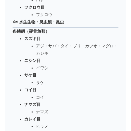
フクロウ目
フクロウ
🐟 水生生物・爬虫類・昆虫
条鰭綱（硬骨魚類）
スズキ目
アジ・サバ・タイ・ブリ・カツオ・マグロ・
カジキ
ニシン目
イワシ
サケ目
サケ
コイ目
コイ
ナマズ目
ナマズ
カレイ目
ヒラメ