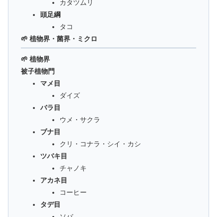
カタツムリ
頭足綱
タコ
🌱 植物界・菌界・ミクロ
🌱 植物界
被子植物門
マメ目
ダイズ
バラ目
ウメ・サクラ
ブナ目
クリ・コナラ・シイ・カシ
ツバキ目
チャノキ
アカネ目
コーヒー
タデ目
ソバ