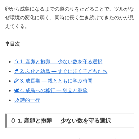
卵から成鳥になるまでの道のりをたどることで、ツルがな
ぜ環境の変化に弱く、同時に長く生き続けてきたのかが見
えてくる。
🎐目次
🥚 1. 産卵と抱卵 ― 少ない数を守る選択
🐣 2. ふ化と幼鳥 ― すぐに歩く子どもたち
🌾 3. 成長期 ― 親とともに学ぶ時間
🕊️ 4. 成鳥への移行 ― 独立と継承
🌙 詩的一行
🥚 1. 産卵と抱卵 ― 少ない数を守る選択