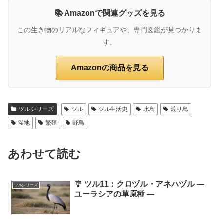
📚 Amazonで関連グッズを見る
この生き物のリアルなフィギュアや、専門図鑑が見つかりま
す。
Amazonの商品を見る
ツルシリーズ
ツル
ツル生活史
水鳥
渡り鳥
湿地
繁殖
野鳥
あわせて読む
🎐 ツル11：クロヅル・アネハヅル ―
ツルシリーズ
ユーラシアの草原種 ―