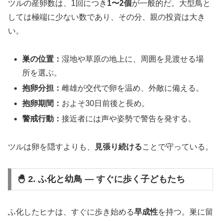
ツルの産卵数は、1回につき
1〜2個
が一般的だ。大型鳥と
しては極端に少ない数であり、その分、親の投資は大き
い。
巣の位置：
湿地や草原の地上に、周囲を見渡せる場
所を選ぶ。
抱卵分担：
雌雄が交代で卵を温め、外敵に備える。
抱卵期間：
およそ30日前後と長め。
警戒行動：
接近者には声や姿勢で警告を発する。
ツルは卵を隠すよりも、
見張り続ける
ことで守っている。
🐣 2. ふ化と幼鳥 ― すぐに歩く子どもたち
ふ化したヒナは、すぐに歩き始める
早成性
を持つ。巣に留