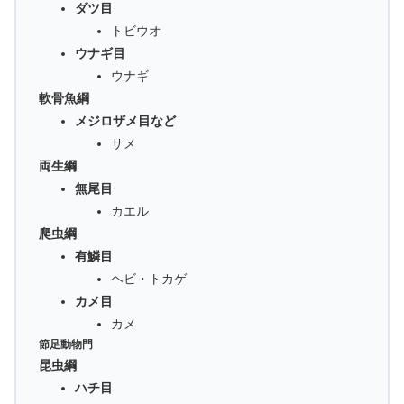
ダツ目
トビウオ
ウナギ目
ウナギ
軟骨魚綱
メジロザメ目など
サメ
両生綱
無尾目
カエル
爬虫綱
有鱗目
ヘビ・トカゲ
カメ目
カメ
節足動物門
昆虫綱
ハチ目