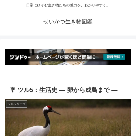
日常にひそむ生き物たちの魅力を、わかりやすく。
せいかつ生き物図鑑
🎐 ツル5：生活史 ― 卵から成鳥まで ―
ツルシリーズ