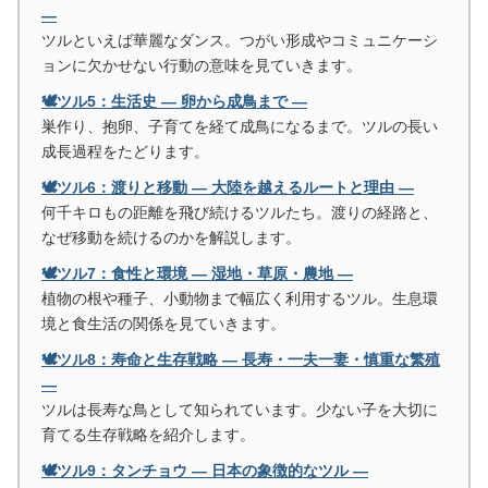
―
ツルといえば華麗なダンス。つがい形成やコミュニケーシ
ョンに欠かせない行動の意味を見ていきます。
🕊️ツル5：生活史 ― 卵から成鳥まで ―
巣作り、抱卵、子育てを経て成鳥になるまで。ツルの長い
成長過程をたどります。
🕊️ツル6：渡りと移動 ― 大陸を越えるルートと理由 ―
何千キロもの距離を飛び続けるツルたち。渡りの経路と、
なぜ移動を続けるのかを解説します。
🕊️ツル7：食性と環境 ― 湿地・草原・農地 ―
植物の根や種子、小動物まで幅広く利用するツル。生息環
境と食生活の関係を見ていきます。
🕊️ツル8：寿命と生存戦略 ― 長寿・一夫一妻・慎重な繁殖
―
ツルは長寿な鳥として知られています。少ない子を大切に
育てる生存戦略を紹介します。
🕊️ツル9：タンチョウ ― 日本の象徴的なツル ―