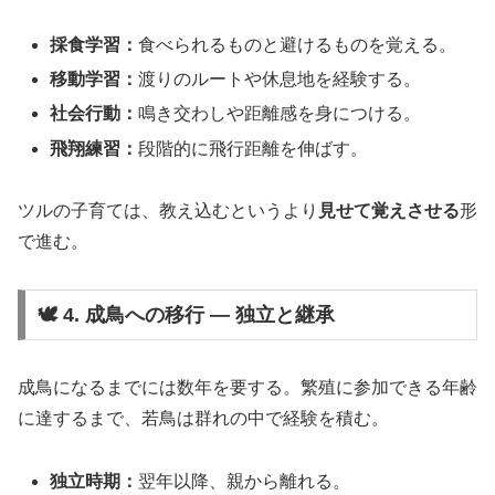
採食学習：
食べられるものと避けるものを覚える。
移動学習：
渡りのルートや休息地を経験する。
社会行動：
鳴き交わしや距離感を身につける。
飛翔練習：
段階的に飛行距離を伸ばす。
ツルの子育ては、教え込むというより
見せて覚えさせる
形
で進む。
🕊️ 4. 成鳥への移行 ― 独立と継承
成鳥になるまでには数年を要する。繁殖に参加できる年齢
に達するまで、若鳥は群れの中で経験を積む。
独立時期：
翌年以降、親から離れる。