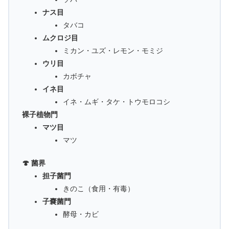
ナス目
タバコ
ムクロジ目
ミカン・ユズ・レモン・モミジ
ウリ目
カボチャ
イネ目
イネ・ムギ・タケ・トウモロコシ
裸子植物門
マツ目
マツ
🍄 菌界
担子菌門
きのこ（食用・有毒）
子嚢菌門
酵母・カビ