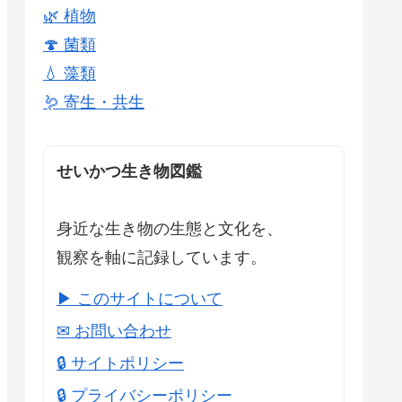
🌿 植物
🍄 菌類
💧 藻類
🪱 寄生・共生
せいかつ生き物図鑑
身近な生き物の生態と文化を、
観察を軸に記録しています。
▶ このサイトについて
✉ お問い合わせ
🔒 サイトポリシー
🔒 プライバシーポリシー