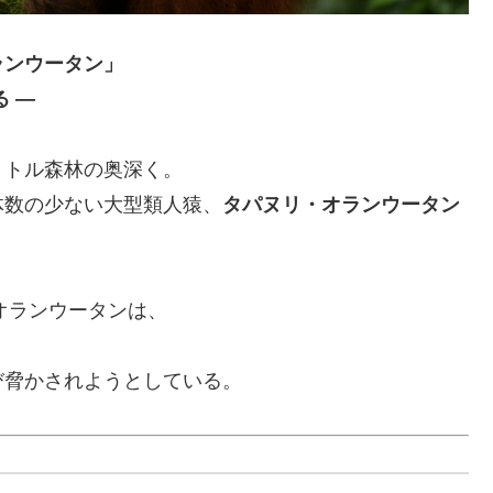
ランウータン」
 ―
・トル森林の奥深く。
体数の少ない大型類人猿、
タパヌリ・オランウータン
オランウータンは、
び脅かされようとしている。