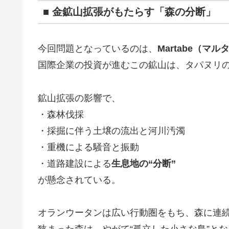
■ 金鉱山拡張がもたらす「森の分断」
今回問題となっているのは、
Martabe（マ
国際企業の投資が進むこの鉱山は、タパヌリ
鉱山拡張の影響で、
・森林伐採
・採掘に伴う土壌の流出と河川汚濁
・重機による騒音と振動
・道路建設による
生息地の“分断”
が懸念されている。
オランウータンは広い行動圏をもち、森に連