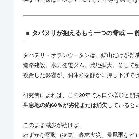
狭まった森は、やがて“孤立した小さな島”と
■ タパヌリが抱えるもう一つの脅威 ―
タパヌリ・オランウータンは、鉱山だけが脅
道路建設、水力発電ダム、農地拡大、そして
複合した影響が、個体群を静かに押し下げて
研究者によれば、この20年で人口の増加と開
生息地の約60％が劣化または消失
していると
このまま減少が続けば、
わずかな変動（病気、森林火災、暴風雨など