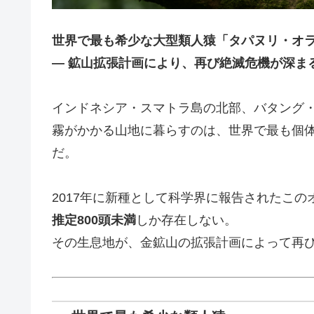
世界で最も希少な大型類人猿「タパヌリ・オ
― 鉱山拡張計画により、再び絶滅危機が深まる
インドネシア・スマトラ島の北部、バタング
霧がかかる山地に暮らすのは、世界で最も個
だ。
2017年に新種として科学界に報告されたこの
推定800頭未満
しか存在しない。
その生息地が、金鉱山の拡張計画によって再