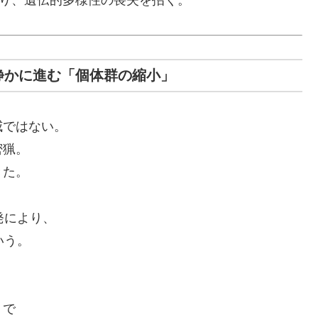
なり、遺伝的多様性の喪失を招く。
 静かに進む「個体群の縮小」
威ではない。
密猟。
きた。
発により、
いう。
）で