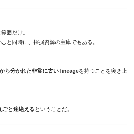
な範囲だけ。
育むと同時に、採掘資源の宝庫でもある。
ら分かれた非常に古い lineage
を持つことを突き止
丸ごと途絶える
ということだ。