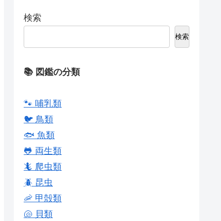
検索
検索
📚 図鑑の分類
🐾 哺乳類
🐦 鳥類
🐟 魚類
🐸 両生類
🦎 爬虫類
🪲 昆虫
🦐 甲殻類
🐚 貝類